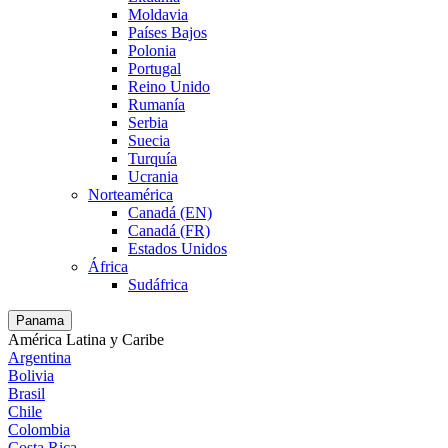
Moldavia
Países Bajos
Polonia
Portugal
Reino Unido
Rumanía
Serbia
Suecia
Turquía
Ucrania
Norteamérica
Canadá (EN)
Canadá (FR)
Estados Unidos
África
Sudáfrica
Panama
América Latina y Caribe
Argentina
Bolivia
Brasil
Chile
Colombia
Costa Rica