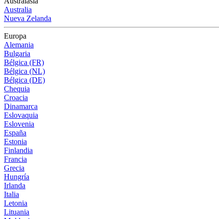
Australasia
Australia
Nueva Zelanda
Europa
Alemania
Bulgaria
Bélgica (FR)
Bélgica (NL)
Bélgica (DE)
Chequia
Croacia
Dinamarca
Eslovaquia
Eslovenia
España
Estonia
Finlandia
Francia
Grecia
Hungría
Irlanda
Italia
Letonia
Lituania