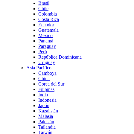
Brasil
Chile
Colombia
Costa Rica
Ecuador
Guatemala
México
Panamá
Paraguay
Perú
República Dominicana
Uruguay
Asia Pacífico
Camboya
China
Corea del Sur
Filipinas
India
Indonesia
Japón
Kazajistán
Malasia
Pakistán
Tailandia
Taiwán