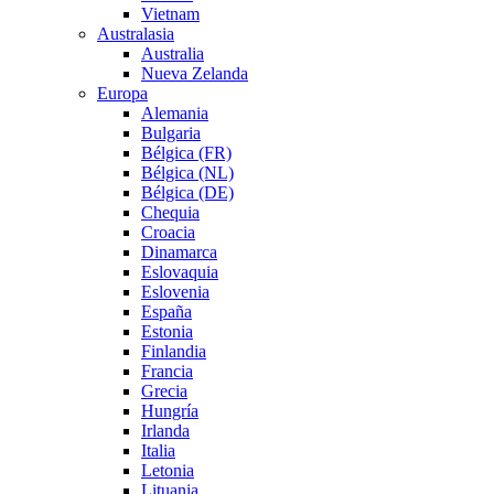
Vietnam
Australasia
Australia
Nueva Zelanda
Europa
Alemania
Bulgaria
Bélgica (FR)
Bélgica (NL)
Bélgica (DE)
Chequia
Croacia
Dinamarca
Eslovaquia
Eslovenia
España
Estonia
Finlandia
Francia
Grecia
Hungría
Irlanda
Italia
Letonia
Lituania