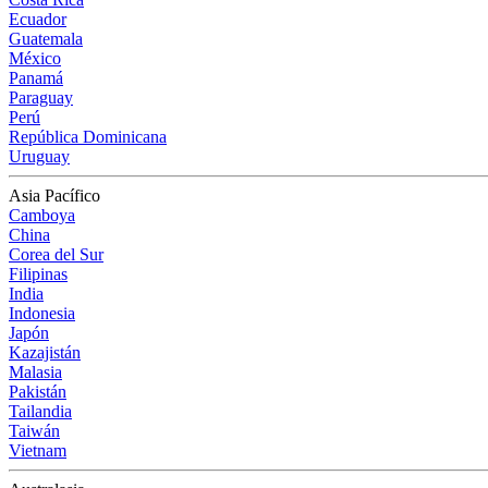
Ecuador
Guatemala
México
Panamá
Paraguay
Perú
República Dominicana
Uruguay
Asia Pacífico
Camboya
China
Corea del Sur
Filipinas
India
Indonesia
Japón
Kazajistán
Malasia
Pakistán
Tailandia
Taiwán
Vietnam