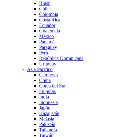
Brasil
Chile
Colombia
Costa Rica
Ecuador
Guatemala
México
Panamá
Paraguay
Perú
República Dominicana
Uruguay
Asia Pacífico
Camboya
China
Corea del Sur
Filipinas
India
Indonesia
Japón
Kazajistán
Malasia
Pakistán
Tailandia
Taiwán