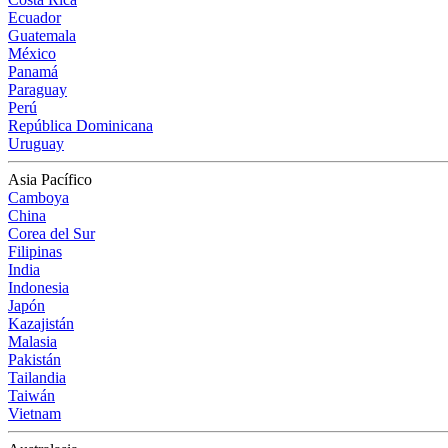
Ecuador
Guatemala
México
Panamá
Paraguay
Perú
República Dominicana
Uruguay
Asia Pacífico
Camboya
China
Corea del Sur
Filipinas
India
Indonesia
Japón
Kazajistán
Malasia
Pakistán
Tailandia
Taiwán
Vietnam