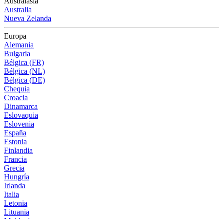
Australasia
Australia
Nueva Zelanda
Europa
Alemania
Bulgaria
Bélgica (FR)
Bélgica (NL)
Bélgica (DE)
Chequia
Croacia
Dinamarca
Eslovaquia
Eslovenia
España
Estonia
Finlandia
Francia
Grecia
Hungría
Irlanda
Italia
Letonia
Lituania