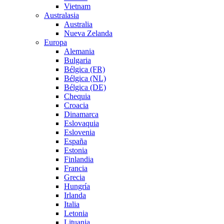
Vietnam
Australasia
Australia
Nueva Zelanda
Europa
Alemania
Bulgaria
Bélgica (FR)
Bélgica (NL)
Bélgica (DE)
Chequia
Croacia
Dinamarca
Eslovaquia
Eslovenia
España
Estonia
Finlandia
Francia
Grecia
Hungría
Irlanda
Italia
Letonia
Lituania