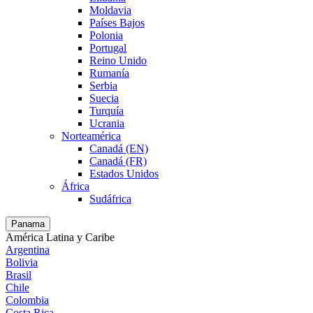
Moldavia
Países Bajos
Polonia
Portugal
Reino Unido
Rumanía
Serbia
Suecia
Turquía
Ucrania
Norteamérica
Canadá (EN)
Canadá (FR)
Estados Unidos
África
Sudáfrica
Panama
América Latina y Caribe
Argentina
Bolivia
Brasil
Chile
Colombia
Costa Rica