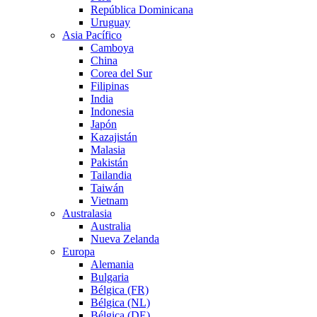
República Dominicana
Uruguay
Asia Pacífico
Camboya
China
Corea del Sur
Filipinas
India
Indonesia
Japón
Kazajistán
Malasia
Pakistán
Tailandia
Taiwán
Vietnam
Australasia
Australia
Nueva Zelanda
Europa
Alemania
Bulgaria
Bélgica (FR)
Bélgica (NL)
Bélgica (DE)