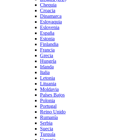
Chequia
Croacia
Dinamarca
Eslovaquia
Eslovenia
España
Estonia
Finlandia
Francia
Grecia
Hungría
Irlanda
Italia
Letonia
Lituania
Moldavia
Países Bajos
Polonia
Portugal
Reino Unido
Rumanía
Serbia
Suecia
Turquía
Ucrania