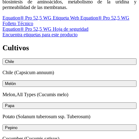
biosintesis de aminoácidos, metabolismo de la uridina y
permeabilidad de las membranas.
Equation® Pro 52,5 WG Etiqueta Web
Equation® Pro 52,5 WG
Folleto Técnico
Equation® Pro 52,5 WG Hoja de seguridad
Encuentra etiquetas para este producto
Cultivos
Chile
Chile (Capsicum annuum)
Melón
Melon,All Types (Cucumis melo)
Papa
Potato (Solanum tuberosum ssp. Tuberosum)
Pepino
Cucumber (Cucumis sativus)