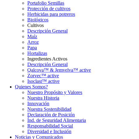
Portafolio Semillas
Protección de cultivos
Herbicidas para potreros
Biológicos
Cultivos
Descripción General
Maíz
Arroz
Papa
Hortalizas
Ingredientes Activos
Descripción General
Qalcova™ & Jemvelva™ active
Zorvec™ active
Isoclast™ active
Quienes Somos?
Nuestro Propósito y Valores
Nuestra Historia
Innovación
Nuestra Sostenibilidad
Declaración de Posición
Índ. de Seguridad Alimentaria
Responsabilidad Social
Diversidad e Inclusión
Noticias y Comunicados