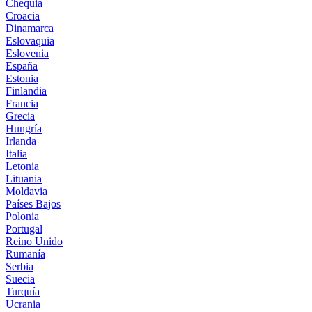
Chequia
Croacia
Dinamarca
Eslovaquia
Eslovenia
España
Estonia
Finlandia
Francia
Grecia
Hungría
Irlanda
Italia
Letonia
Lituania
Moldavia
Países Bajos
Polonia
Portugal
Reino Unido
Rumanía
Serbia
Suecia
Turquía
Ucrania