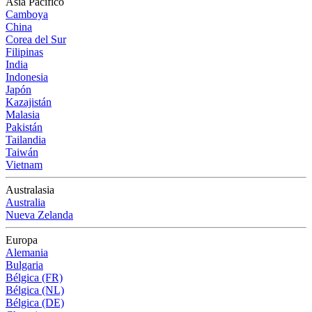
Asia Pacífico
Camboya
China
Corea del Sur
Filipinas
India
Indonesia
Japón
Kazajistán
Malasia
Pakistán
Tailandia
Taiwán
Vietnam
Australasia
Australia
Nueva Zelanda
Europa
Alemania
Bulgaria
Bélgica (FR)
Bélgica (NL)
Bélgica (DE)