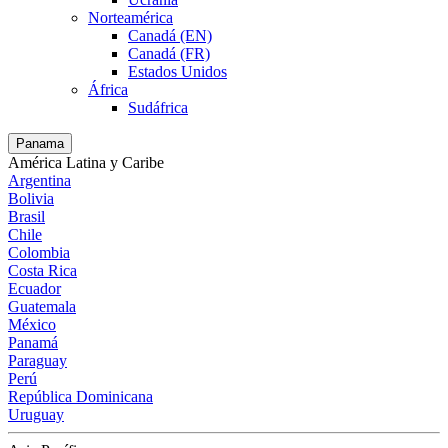
Norteamérica
Canadá (EN)
Canadá (FR)
Estados Unidos
África
Sudáfrica
Panama
América Latina y Caribe
Argentina
Bolivia
Brasil
Chile
Colombia
Costa Rica
Ecuador
Guatemala
México
Panamá
Paraguay
Perú
República Dominicana
Uruguay