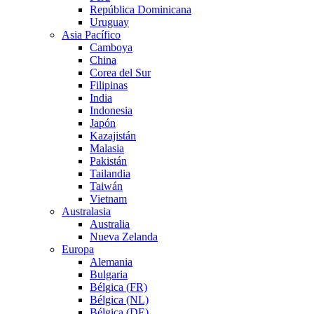
República Dominicana
Uruguay
Asia Pacífico
Camboya
China
Corea del Sur
Filipinas
India
Indonesia
Japón
Kazajistán
Malasia
Pakistán
Tailandia
Taiwán
Vietnam
Australasia
Australia
Nueva Zelanda
Europa
Alemania
Bulgaria
Bélgica (FR)
Bélgica (NL)
Bélgica (DE)