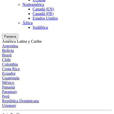
Norteamérica
Canadá (EN)
Canadá (FR)
Estados Unidos
África
Sudáfrica
Panama
América Latina y Caribe
Argentina
Bolivia
Brasil
Chile
Colombia
Costa Rica
Ecuador
Guatemala
México
Panamá
Paraguay
Perú
República Dominicana
Uruguay