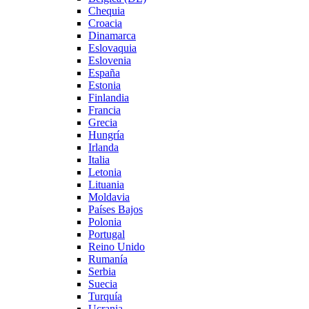
Chequia
Croacia
Dinamarca
Eslovaquia
Eslovenia
España
Estonia
Finlandia
Francia
Grecia
Hungría
Irlanda
Italia
Letonia
Lituania
Moldavia
Países Bajos
Polonia
Portugal
Reino Unido
Rumanía
Serbia
Suecia
Turquía
Ucrania