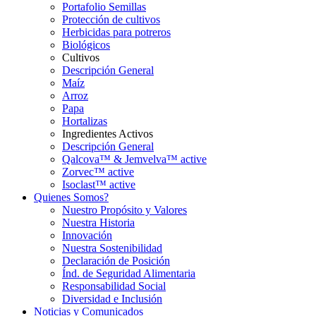
Portafolio Semillas
Protección de cultivos
Herbicidas para potreros
Biológicos
Cultivos
Descripción General
Maíz
Arroz
Papa
Hortalizas
Ingredientes Activos
Descripción General
Qalcova™ & Jemvelva™ active
Zorvec™ active
Isoclast™ active
Quienes Somos?
Nuestro Propósito y Valores
Nuestra Historia
Innovación
Nuestra Sostenibilidad
Declaración de Posición
Índ. de Seguridad Alimentaria
Responsabilidad Social
Diversidad e Inclusión
Noticias y Comunicados