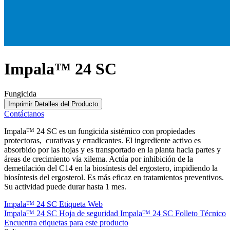
Impala™ 24 SC
Fungicida
Imprimir Detalles del Producto
Contáctanos
Impala™ 24 SC es un fungicida sistémico con propiedades
protectoras, curativas y erradicantes. El ingrediente activo es
absorbido por las hojas y es transportado en la planta hacia partes y
áreas de crecimiento vía xilema. Actúa por inhibición de la
demetilación del C14 en la biosíntesis del ergostero, impidiendo la
biosíntesis del ergosterol. Es más eficaz en tratamientos preventivos.
Su actividad puede durar hasta 1 mes.
Impala™ 24 SC Etiqueta Web
Impala™ 24 SC Hoja de seguridad
Impala™ 24 SC Folleto Técnico
Encuentra etiquetas para este producto