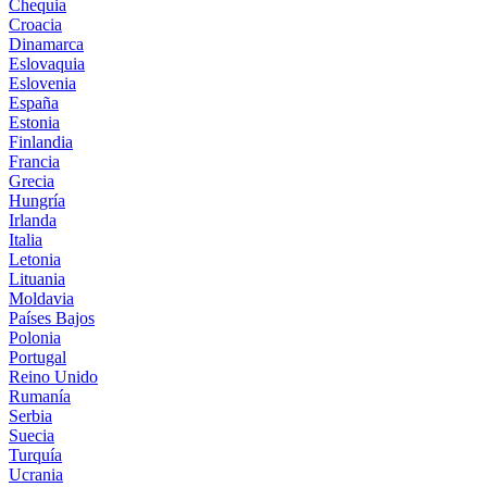
Chequia
Croacia
Dinamarca
Eslovaquia
Eslovenia
España
Estonia
Finlandia
Francia
Grecia
Hungría
Irlanda
Italia
Letonia
Lituania
Moldavia
Países Bajos
Polonia
Portugal
Reino Unido
Rumanía
Serbia
Suecia
Turquía
Ucrania