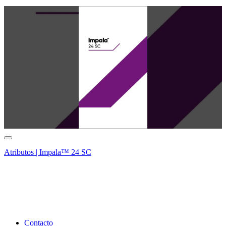
Atributos | Impala™ 24 SC
Contacto