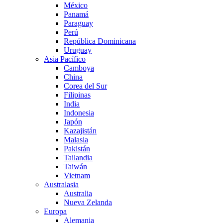
México
Panamá
Paraguay
Perú
República Dominicana
Uruguay
Asia Pacífico
Camboya
China
Corea del Sur
Filipinas
India
Indonesia
Japón
Kazajistán
Malasia
Pakistán
Tailandia
Taiwán
Vietnam
Australasia
Australia
Nueva Zelanda
Europa
Alemania