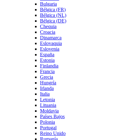
Bulgaria
Bélgica (FR)
Bélgica (NL)
Bélgica (DE)
Chequia
Croacia
Dinamarca
Eslovaquia
Eslovenia
España
Estonia
Finlandia
Francia
Grecia
Hungría
Irlanda
Italia
Letonia
Lituania
Moldavia
Países Bajos
Polonia
Portugal
Reino Unido
Rumanía