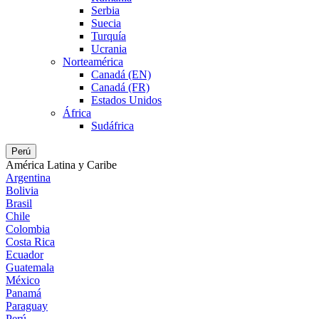
Serbia
Suecia
Turquía
Ucrania
Norteamérica
Canadá (EN)
Canadá (FR)
Estados Unidos
África
Sudáfrica
Perú
América Latina y Caribe
Argentina
Bolivia
Brasil
Chile
Colombia
Costa Rica
Ecuador
Guatemala
México
Panamá
Paraguay
Perú