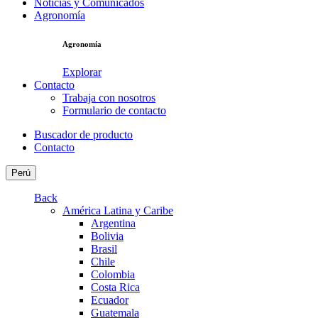
Noticias y Comunicados
Agronomía
Agronomía
Explorar
Contacto
Trabaja con nosotros
Formulario de contacto
Buscador de producto
Contacto
Perú
Back
América Latina y Caribe
Argentina
Bolivia
Brasil
Chile
Colombia
Costa Rica
Ecuador
Guatemala