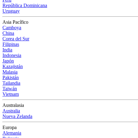
República Dominicana
Uruguay
Asia Pacífico
Camboya
China
Corea del Sur
Filipinas
India
Indonesia
Japón
Kazajistán
Malasia
Pakistán
Tailandia
Taiwán
Vietnam
Australasia
Australia
Nueva Zelanda
Europa
Alemania