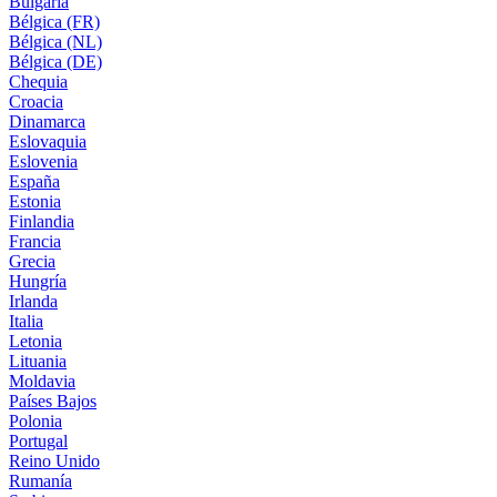
Bulgaria
Bélgica (FR)
Bélgica (NL)
Bélgica (DE)
Chequia
Croacia
Dinamarca
Eslovaquia
Eslovenia
España
Estonia
Finlandia
Francia
Grecia
Hungría
Irlanda
Italia
Letonia
Lituania
Moldavia
Países Bajos
Polonia
Portugal
Reino Unido
Rumanía