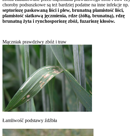
choroby podsuszkowe są też bardziej podatne na inne infekcje np.
septoriozę paskowaną liści i plew, brunatną plamistość liści,
plamistość siatkową jęczmienia, rdze (żółtą, brunatną), rdzę
brunatną żyta i rynchosporiozę zbóż, fuzariozę kłosów.
Mączniak prawdziwy zbóż i traw
Łamliwość podstawy źdźbła