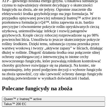
ATP – głównego nośnika energii grzyba. Unikatowa substancja
czynna to najważniejszy element decydujący o skuteczności
fungicydu na zboża, ale nie jedyny. Ogromne znaczenie dla
efektywności środka grzybobójczego ma jego formulacja. W
przypadku opisywanej powyżej substancji Inatreq™ active jest to
przełomowa formulacja i-Q4™, która zapewnia m.in. bardzo
precyzyjne i równomierne pokrycie roślin opryskiwanych cieczą
użytkową, uniemożliwiając infekcje i rozwój patogenów
grzybowych. Krople cieczy roboczej rozprowadzone są po 98%
powierzchni liścia. Umożliwia to jeszcze skuteczniejsze pokrycie
rośliny środkiem. Dzięki temu, substancja czynna przenika przez
warstwę woskową i tworzy „aktywne zapasy” w liściach, działając
dłużej w roślinie. Długość działania środka oraz połączenie silnej
ochrony zapobiegawczej z interwencyjną to istotne cechy
nowoczesnego fungicydu, które pozwalają rolnikom kontrolować
choroby grzybowe rozwijające się na plantacji. Na koniec, nie
zapominajmy, żeby przed podjęciem decyzji o wyborze fungicydu
na zboża sprawdzić, czy siła i pewność ochrony danego fungicydu
znajdują potwierdzenie w wynikach doświadczeń i badań.
Polecane fungicydy na zboża
Queen™ z Inatreq™ active
Talius™ 200 EC