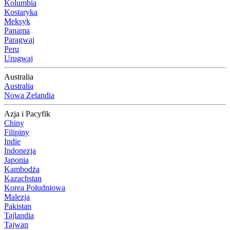
Kolumbia
Kostaryka
Meksyk
Panama
Paragwaj
Peru
Urugwaj
Australia
Australia
Nowa Zelandia
Azja i Pacyfik
Chiny
Filipiny
Indie
Indonezja
Japonia
Kambodża
Kazachstan
Korea Południowa
Malezja
Pakistan
Tajlandia
Tajwan