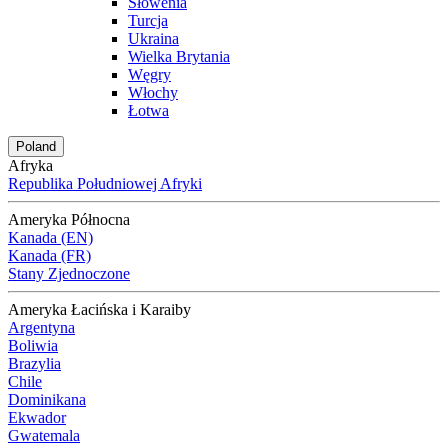
Słowenia
Turcja
Ukraina
Wielka Brytania
Węgry
Włochy
Łotwa
Poland
Afryka
Republika Południowej Afryki
Ameryka Północna
Kanada (EN)
Kanada (FR)
Stany Zjednoczone
Ameryka Łacińska i Karaiby
Argentyna
Boliwia
Brazylia
Chile
Dominikana
Ekwador
Gwatemala