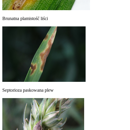
Brunatna plamistość liści
Septorioza paskowana plew