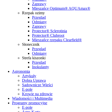
Zaprawy
Mieszańce Optimum® AQUAmax®
Rzepak ozimy
Przegląd
Odmiany
Zaprawy
Protector® Sclerotinia
Protector® Clubroot
Mieszańce rzepaku Clearfield®
Słonecznik
Przegląd
Odmiany
Strefa kiszonki
Przegląd
Inokulanty
Agronomia
Artykuły
Dobra Uprawa
Sadownicze Wieści
E-pole
Krowie na zdrowie
Wiadomości i Multimedia
Programy promocyjne
E-pole
Agro-Karta