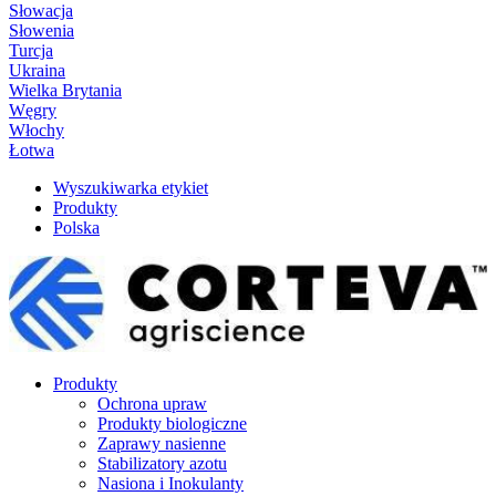
Słowacja
Słowenia
Turcja
Ukraina
Wielka Brytania
Węgry
Włochy
Łotwa
Wyszukiwarka etykiet
Produkty
Polska
Produkty
Ochrona upraw
Produkty biologiczne
Zaprawy nasienne
Stabilizatory azotu
Nasiona i Inokulanty