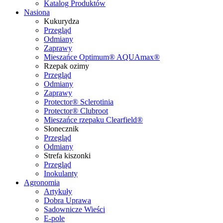
Katalog Produktów
Nasiona
Kukurydza
Przegląd
Odmiany
Zaprawy
Mieszańce Optimum® AQUAmax®
Rzepak ozimy
Przegląd
Odmiany
Zaprawy
Protector® Sclerotinia
Protector® Clubroot
Mieszańce rzepaku Clearfield®
Słonecznik
Przegląd
Odmiany
Strefa kiszonki
Przegląd
Inokulanty
Agronomia
Artykuły
Dobra Uprawa
Sadownicze Wieści
E-pole