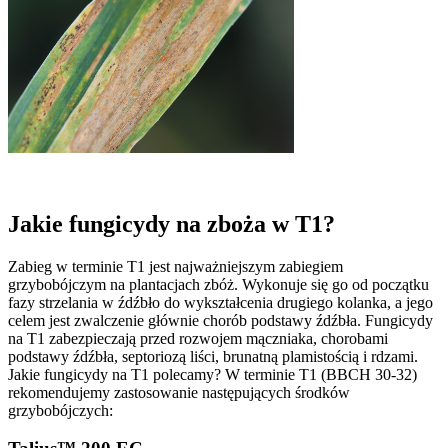
Jakie fungicydy na zboża w T1?
Zabieg w terminie T1 jest najważniejszym zabiegiem
grzybobójczym na plantacjach zbóż. Wykonuje się go od początku
fazy strzelania w źdźbło do wykształcenia drugiego kolanka, a jego
celem jest zwalczenie głównie chorób podstawy źdźbła. Fungicydy
na T1 zabezpieczają przed rozwojem mączniaka, chorobami
podstawy źdźbła, septoriozą liści, brunatną plamistością i rdzami.
Jakie fungicydy na T1 polecamy? W terminie T1 (BBCH 30-32)
rekomendujemy zastosowanie następujących środków
grzybobójczych: