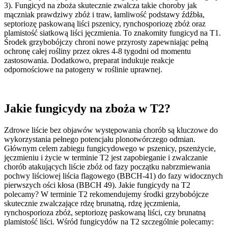
3). Fungicyd na zboża skutecznie zwalcza takie choroby jak
mączniak prawdziwy zbóż i traw, łamliwość podstawy źdźbła,
septoriozę paskowaną liści pszenicy, rynchosporiozę zbóż oraz
plamistość siatkową liści jęczmienia. To znakomity fungicyd na T1.
Środek grzybobójczy chroni nowe przyrosty zapewniając pełną
ochronę całej rośliny przez okres 4-8 tygodni od momentu
zastosowania. Dodatkowo, preparat indukuje reakcje
odpornościowe na patogeny w roślinie uprawnej.
Jakie fungicydy na zboża w T2?
Zdrowe liście bez objawów występowania chorób są kluczowe do
wykorzystania pełnego potencjału plonotwórczego odmian.
Głównym celem zabiegu fungicydowego w pszenicy, pszenżycie,
jęczmieniu i życie w terminie T2 jest zapobieganie i zwalczanie
chorób atakujących liście zbóż od fazy początku nabrzmiewania
pochwy liściowej liścia flagowego (BBCH-41) do fazy widocznych
pierwszych ości kłosa (BBCH 49). Jakie fungicydy na T2
polecamy? W terminie T2 rekomendujemy środki grzybobójcze
skutecznie zwalczające rdzę brunatną, rdzę jęczmienia,
rynchosporioza zbóż, septoriozę paskowaną liści, czy brunatną
plamistość liści. Wśród fungicydów na T2 szczególnie polecamy: