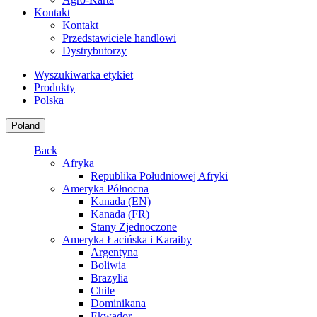
Kontakt
Kontakt
Przedstawiciele handlowi
Dystrybutorzy
Wyszukiwarka etykiet
Produkty
Polska
Poland
Back
Afryka
Republika Południowej Afryki
Ameryka Północna
Kanada (EN)
Kanada (FR)
Stany Zjednoczone
Ameryka Łacińska i Karaiby
Argentyna
Boliwia
Brazylia
Chile
Dominikana
Ekwador