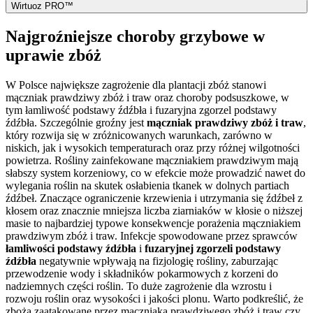
Wirtuoz PRO™
Najgroźniejsze choroby grzybowe w
uprawie zbóż
W Polsce największe zagrożenie dla plantacji zbóż stanowi
mączniak prawdziwy zbóż i traw oraz choroby podsuszkowe, w
tym łamliwość podstawy źdźbła i fuzaryjna zgorzel podstawy
źdźbła. Szczególnie groźny jest
mączniak prawdziwy zbóż i traw
,
który rozwija się w zróżnicowanych warunkach, zarówno w
niskich, jak i wysokich temperaturach oraz przy różnej wilgotności
powietrza. Rośliny zainfekowane mączniakiem prawdziwym mają
słabszy system korzeniowy, co w efekcie może prowadzić nawet do
wylegania roślin na skutek osłabienia tkanek w dolnych partiach
źdźbeł. Znaczące ograniczenie krzewienia i utrzymania się źdźbeł z
kłosem oraz znacznie mniejsza liczba ziarniaków w kłosie o niższej
masie to najbardziej typowe konsekwencje porażenia mączniakiem
prawdziwym zbóż i traw. Infekcje spowodowane przez sprawców
łamliwości podstawy źdźbła
i
fuzaryjnej zgorzeli podstawy
źdźbła
negatywnie wpływają na fizjologię rośliny, zaburzając
przewodzenie wody i składników pokarmowych z korzeni do
nadziemnych części roślin. To duże zagrożenie dla wzrostu i
rozwoju roślin oraz wysokości i jakości plonu. Warto podkreślić, że
zboża zaatakowane przez mączniaka prawdziwego zbóż i traw czy