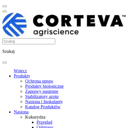
Szukaj
Wstecz
Produkty
Ochrona upraw
Produkty biologiczne
Zaprawy nasienne
Stabilizatory azotu
Nasiona i Inokulanty
Katalog Produktów
Nasiona
Kukurydza
Przegląd
Odmiany