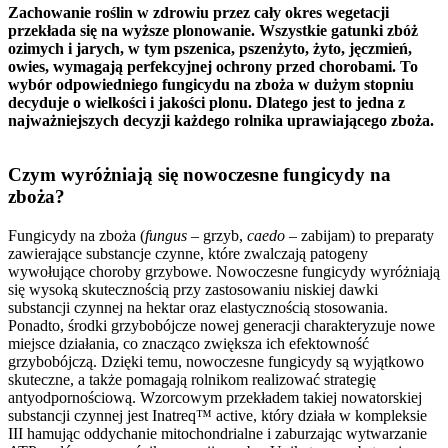
Zachowanie roślin w zdrowiu przez cały okres wegetacji
przekłada się na wyższe plonowanie. Wszystkie gatunki zbóż
ozimych i jarych, w tym pszenica, pszenżyto, żyto, jęczmień,
owies, wymagają perfekcyjnej ochrony przed chorobami. To
wybór odpowiedniego fungicydu na zboża w dużym stopniu
decyduje o wielkości i jakości plonu. Dlatego jest to jedna z
najważniejszych decyzji każdego rolnika uprawiającego zboża.
Czym wyróżniają się nowoczesne fungicydy na
zboża?
Fungicydy na zboża (
fungus
– grzyb,
caedo
– zabijam) to preparaty
zawierające substancje czynne, które zwalczają patogeny
wywołujące choroby grzybowe. Nowoczesne fungicydy wyróżniają
się wysoką skutecznością przy zastosowaniu niskiej dawki
substancji czynnej na hektar oraz elastycznością stosowania.
Ponadto, środki grzybobójcze nowej generacji charakteryzuje nowe
miejsce działania, co znacząco zwiększa ich efektowność
grzybobójczą. Dzięki temu, nowoczesne fungicydy są wyjątkowo
skuteczne, a także pomagają rolnikom realizować strategię
antyodpornościową. Wzorcowym przekładem takiej nowatorskiej
substancji czynnej jest Inatreq™ active, który działa w kompleksie
III hamując oddychanie mitochondrialne i zaburzając wytwarzanie