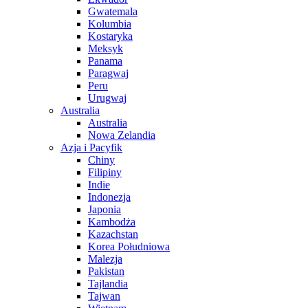
Gwatemala
Kolumbia
Kostaryka
Meksyk
Panama
Paragwaj
Peru
Urugwaj
Australia
Australia
Nowa Zelandia
Azja i Pacyfik
Chiny
Filipiny
Indie
Indonezja
Japonia
Kambodża
Kazachstan
Korea Południowa
Malezja
Pakistan
Tajlandia
Tajwan