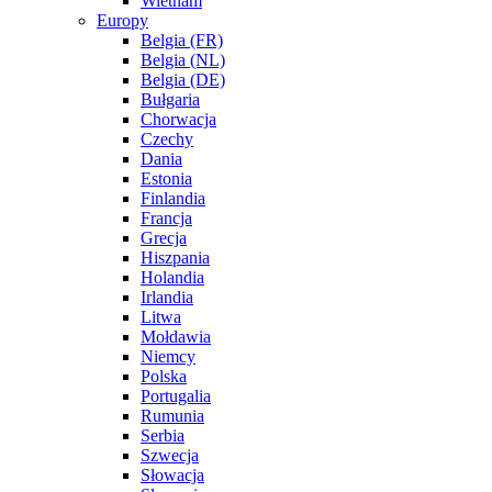
Wietnam
Europy
Belgia (FR)
Belgia (NL)
Belgia (DE)
Bułgaria
Chorwacja
Czechy
Dania
Estonia
Finlandia
Francja
Grecja
Hiszpania
Holandia
Irlandia
Litwa
Mołdawia
Niemcy
Polska
Portugalia
Rumunia
Serbia
Szwecja
Słowacja