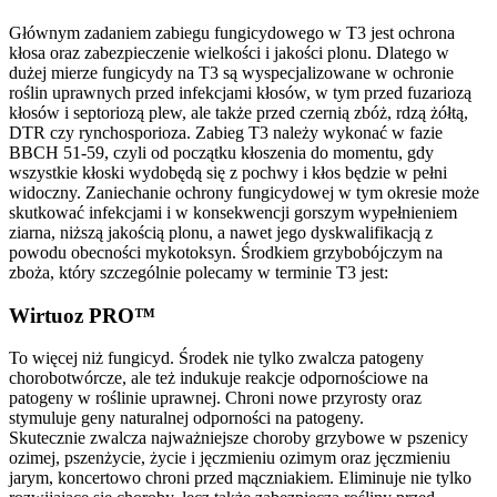
Głównym zadaniem zabiegu fungicydowego w T3 jest ochrona
kłosa oraz zabezpieczenie wielkości i jakości plonu. Dlatego w
dużej mierze fungicydy na T3 są wyspecjalizowane w ochronie
roślin uprawnych przed infekcjami kłosów, w tym przed fuzariozą
kłosów i septoriozą plew, ale także przed czernią zbóż, rdzą żółtą,
DTR czy rynchosporioza. Zabieg T3 należy wykonać w fazie
BBCH 51-59, czyli od początku kłoszenia do momentu, gdy
wszystkie kłoski wydobędą się z pochwy i kłos będzie w pełni
widoczny. Zaniechanie ochrony fungicydowej w tym okresie może
skutkować infekcjami i w konsekwencji gorszym wypełnieniem
ziarna, niższą jakością plonu, a nawet jego dyskwalifikacją z
powodu obecności mykotoksyn. Środkiem grzybobójczym na
zboża, który szczególnie polecamy w terminie T3 jest:
Wirtuoz PRO™
To więcej niż fungicyd. Środek nie tylko zwalcza patogeny
chorobotwórcze, ale też indukuje reakcje odpornościowe na
patogeny w roślinie uprawnej. Chroni nowe przyrosty oraz
stymuluje geny naturalnej odporności na patogeny.
Skutecznie zwalcza najważniejsze choroby grzybowe w pszenicy
ozimej, pszenżycie, życie i jęczmieniu ozimym oraz jęczmieniu
jarym, koncertowo chroni przed mączniakiem. Eliminuje nie tylko