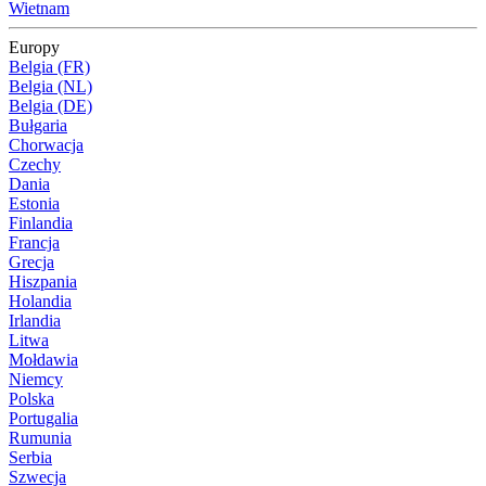
Wietnam
Europy
Belgia (FR)
Belgia (NL)
Belgia (DE)
Bułgaria
Chorwacja
Czechy
Dania
Estonia
Finlandia
Francja
Grecja
Hiszpania
Holandia
Irlandia
Litwa
Mołdawia
Niemcy
Polska
Portugalia
Rumunia
Serbia
Szwecja