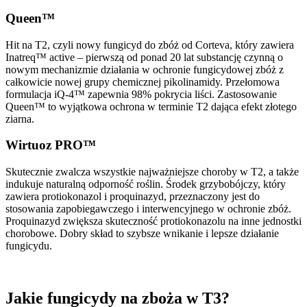
Queen™
Hit na T2, czyli
nowy fungicyd do zbóż od Corteva, który
zawiera
Inatreq™ active – pierwszą od ponad 20 lat substancję czynną o
nowym mechanizmie działania w ochronie fungicydowej zbóż z
całkowicie nowej grupy chemicznej pikolinamidy. Przełomowa
formulacja iQ-4™ zapewnia 98% pokrycia liści. Zastosowanie
Queen™ to wyjątkowa ochrona w terminie T2 dająca efekt złotego
ziarna.
Wirtuoz PRO™
Skutecznie zwalcza wszystkie najważniejsze choroby w T2, a także
indukuje naturalną odporność roślin. Środek grzybobójczy, który
zawiera protiokonazol i proquinazyd, przeznaczony jest do
stosowania zapobiegawczego i interwencyjnego w ochronie zbóż.
Proquinazyd zwiększa skuteczność protiokonazolu na inne jednostki
chorobowe. Dobry skład to szybsze wnikanie i lepsze działanie
fungicydu.
Jakie fungicydy na zboża w T3?