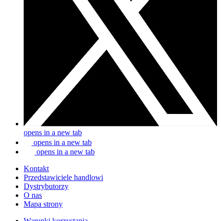
opens in a new tab
opens in a new tab
opens in a new tab
Kontakt
Przedstawiciele handlowi
Dystrybutorzy
O nas
Mapa strony
Warunki korzystania