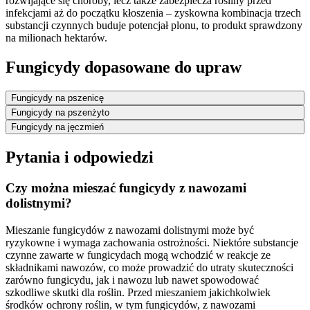
rozwijające się choroby, lecz także zabezpiecza rośliny przed
infekcjami aż do początku kłoszenia – zyskowna kombinacja trzech
substancji czynnych buduje potencjał plonu, to produkt sprawdzony
na milionach hektarów.
Fungicydy dopasowane do upraw
Fungicydy na pszenicę
Fungicydy na pszenżyto
Fungicydy na jęczmień
Pytania i odpowiedzi
Czy można mieszać fungicydy z nawozami
dolistnymi?
Mieszanie fungicydów z nawozami dolistnymi może być
ryzykowne i wymaga zachowania ostrożności. Niektóre substancje
czynne zawarte w fungicydach mogą wchodzić w reakcje ze
składnikami nawozów, co może prowadzić do utraty skuteczności
zarówno fungicydu, jak i nawozu lub nawet spowodować
szkodliwe skutki dla roślin. Przed mieszaniem jakichkolwiek
środków ochrony roślin, w tym fungicydów, z nawozami