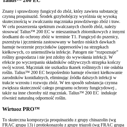
Talius™ 200 EC
Znany i sprawdzony fungicyd do zbóż, który zawiera substancję
czynną proquinazid. Środek grzybobójczy wyróżnia się wysoką
skutecznością w zwalczaniu mączniaka prawdziwego zbóż i traw.
W celu poszerzenia spektrum zwalczanych chorób zbóż, należy
stosować Talius™ 200 EC w mieszaninach zbiornikowych z innymi
środkami do ochrony zbóż w terminie T1. Fungicyd do pszenicy,
pszenżyta i jęczmienia zastosowany w bardzo niskich dawkach
hamuje tworzenie przycistków (ap­presoriów) na strzępkach
kiełkowych, co uniemożliwia infekcje. Patogen nie “rozpoznaje”
rośliny gospodarza i nie jest zdolny do wywołania infekcji. W
efekcie po wyczerpaniu składników odżywczych strzępka kończy
swój wzrost. Mączniak nie uszkadza tkanek roślinnych i nie osłabia
roślin. Talius™ 200 EC bezpośrednio hamuje również kiełkowanie
zarodników konidialnych, eliminując źródła dalszych infekcji w
trakcie wzrostu i rozwoju zbóż. W ten sposób substancja czynna
zwiększa skuteczność całego programu ochrony fungicydowej ,
także na inne choroby niż mączniak. Talius™ 200 EC indukuje
również naturalną odporność roślin.
Wirtuoz PRO™
To skuteczna kompozycja proquinazidu z grupy chinazolin (wg
FRAC grupa 13) i protiokonazolu z grupy triazoli (wg FRAC grupa