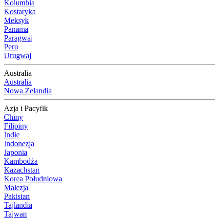
Kolumbia
Kostaryka
Meksyk
Panama
Paragwaj
Peru
Urugwaj
Australia
Australia
Nowa Zelandia
Azja i Pacyfik
Chiny
Filipiny
Indie
Indonezja
Japonia
Kambodża
Kazachstan
Korea Południowa
Malezja
Pakistan
Tajlandia
Tajwan