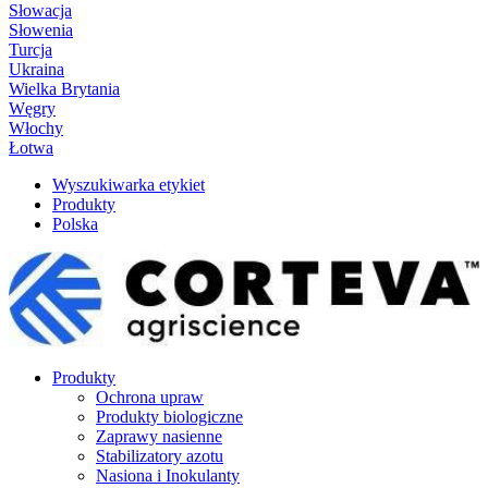
Słowacja
Słowenia
Turcja
Ukraina
Wielka Brytania
Węgry
Włochy
Łotwa
Wyszukiwarka etykiet
Produkty
Polska
Produkty
Ochrona upraw
Produkty biologiczne
Zaprawy nasienne
Stabilizatory azotu
Nasiona i Inokulanty