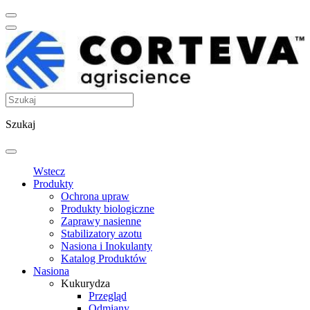
Szukaj
Wstecz
Produkty
Ochrona upraw
Produkty biologiczne
Zaprawy nasienne
Stabilizatory azotu
Nasiona i Inokulanty
Katalog Produktów
Nasiona
Kukurydza
Przegląd
Odmiany