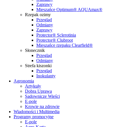
Zaprawy
Mieszańce Optimum® AQUAmax®
Rzepak ozimy
Przegląd
Odmiany
Zaprawy
Protector® Sclerotinia
Protector® Clubroot
Mieszańce rzepaku Clearfield®
Słonecznik
Przegląd
Odmiany
Strefa kiszonki
Przegląd
Inokulanty
Agronomia
Artykuły
Dobra Uprawa
Sadownicze Wieści
E-pole
Krowie na zdrowie
Wiadomości i Multimedia
Programy promocyjne
E-pole
Agro-Karta