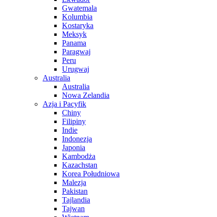
Gwatemala
Kolumbia
Kostaryka
Meksyk
Panama
Paragwaj
Peru
Urugwaj
Australia
Australia
Nowa Zelandia
Azja i Pacyfik
Chiny
Filipiny
Indie
Indonezja
Japonia
Kambodża
Kazachstan
Korea Południowa
Malezja
Pakistan
Tajlandia
Tajwan