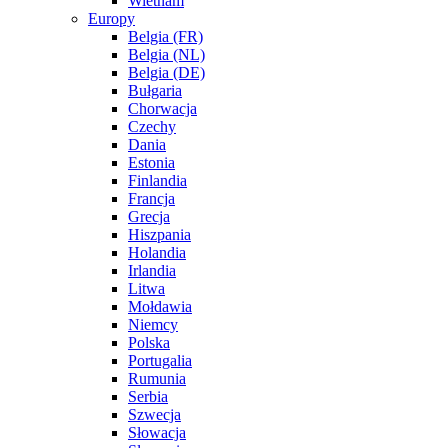
Wietnam
Europy
Belgia (FR)
Belgia (NL)
Belgia (DE)
Bułgaria
Chorwacja
Czechy
Dania
Estonia
Finlandia
Francja
Grecja
Hiszpania
Holandia
Irlandia
Litwa
Mołdawia
Niemcy
Polska
Portugalia
Rumunia
Serbia
Szwecja
Słowacja