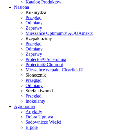
Katalog Produktów
Nasiona
Kukurydza
Przegląd
Odmiany
Zaprawy
Mieszańce Optimum® AQUAmax®
Rzepak ozimy
Przegląd
Odmiany
Zaprawy
Protector® Sclerotinia
Protector® Clubroot
Mieszańce rzepaku Clearfield®
Słonecznik
Przegląd
Odmiany
Strefa kiszonki
Przegląd
Inokulanty
Agronomia
Artykuły
Dobra Uprawa
Sadownicze Wieści
E-pole