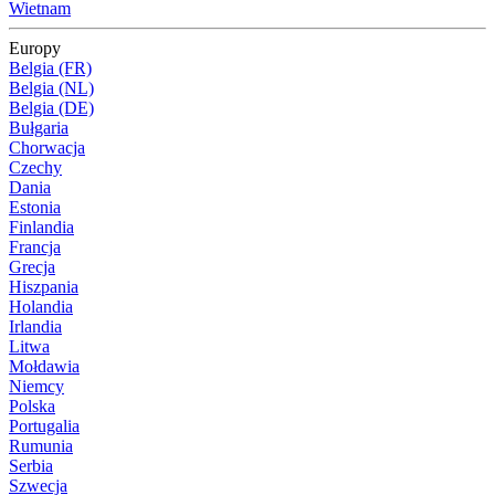
Wietnam
Europy
Belgia (FR)
Belgia (NL)
Belgia (DE)
Bułgaria
Chorwacja
Czechy
Dania
Estonia
Finlandia
Francja
Grecja
Hiszpania
Holandia
Irlandia
Litwa
Mołdawia
Niemcy
Polska
Portugalia
Rumunia
Serbia
Szwecja