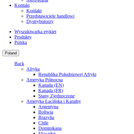
Kontakt
Kontakt
Przedstawiciele handlowi
Dystrybutorzy
Wyszukiwarka etykiet
Produkty
Polska
Poland
Back
Afryka
Republika Południowej Afryki
Ameryka Północna
Kanada (EN)
Kanada (FR)
Stany Zjednoczone
Ameryka Łacińska i Karaiby
Argentyna
Boliwia
Brazylia
Chile
Dominikana
Ekwador