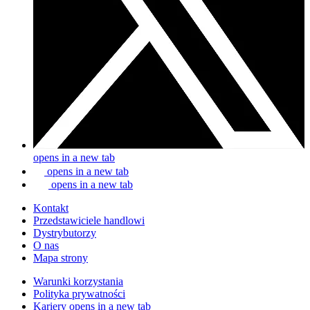
opens in a new tab
opens in a new tab
opens in a new tab
Kontakt
Przedstawiciele handlowi
Dystrybutorzy
O nas
Mapa strony
Warunki korzystania
Polityka prywatności
Kariery
opens in a new tab