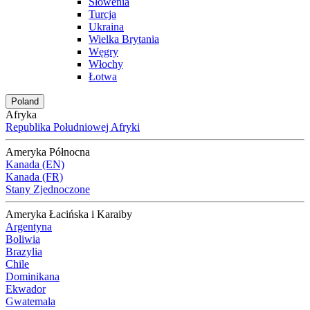
Słowenia
Turcja
Ukraina
Wielka Brytania
Węgry
Włochy
Łotwa
Poland
Afryka
Republika Południowej Afryki
Ameryka Północna
Kanada (EN)
Kanada (FR)
Stany Zjednoczone
Ameryka Łacińska i Karaiby
Argentyna
Boliwia
Brazylia
Chile
Dominikana
Ekwador
Gwatemala