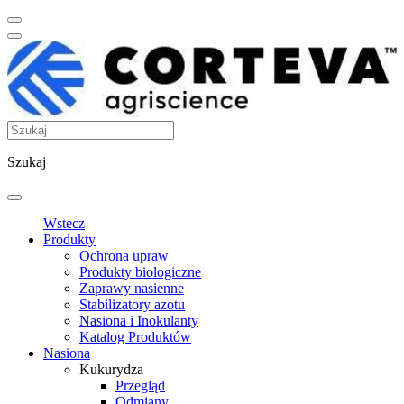
Szukaj
Wstecz
Produkty
Ochrona upraw
Produkty biologiczne
Zaprawy nasienne
Stabilizatory azotu
Nasiona i Inokulanty
Katalog Produktów
Nasiona
Kukurydza
Przegląd
Odmiany