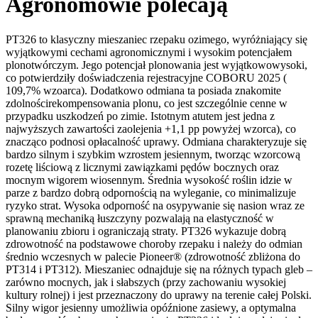
Agronomowie polecają
PT326 to klasyczny mieszaniec rzepaku ozimego, wyróżniający się
wyjątkowymi cechami agronomicznymi i wysokim potencjałem
plonotwórczym. Jego potencjał plonowania jest wyjątkowowysoki,
co potwierdziły doświadczenia rejestracyjne COBORU 2025 (
109,7% wzoarca). Dodatkowo odmiana ta posiada znakomite
zdolnościrekompensowania plonu, co jest szczególnie cenne w
przypadku uszkodzeń po zimie. Istotnym atutem jest jedna z
najwyższych zawartości zaolejenia +1,1 pp powyżej wzorca), co
znacząco podnosi opłacalność uprawy. Odmiana charakteryzuje się
bardzo silnym i szybkim wzrostem jesiennym, tworząc wzorcową
rozetę liściową z licznymi zawiązkami pędów bocznych oraz
mocnym wigorem wiosennym. Średnia wysokość roślin idzie w
parze z bardzo dobrą odpornością na wyleganie, co minimalizuje
ryzyko strat. Wysoka odporność na osypywanie się nasion wraz ze
sprawną mechaniką łuszczyny pozwalają na elastyczność w
planowaniu zbioru i ograniczają straty. PT326 wykazuje dobrą
zdrowotność na podstawowe choroby rzepaku i należy do odmian
średnio wczesnych w palecie Pioneer® (zdrowotność zbliżona do
PT314 i PT312). Mieszaniec odnajduje się na różnych typach gleb –
zarówno mocnych, jak i słabszych (przy zachowaniu wysokiej
kultury rolnej) i jest przeznaczony do uprawy na terenie całej Polski.
Silny wigor jesienny umożliwia opóźnione zasiewy, a optymalna