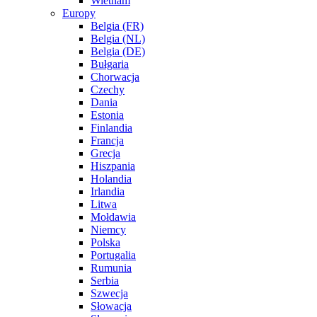
Wietnam
Europy
Belgia (FR)
Belgia (NL)
Belgia (DE)
Bułgaria
Chorwacja
Czechy
Dania
Estonia
Finlandia
Francja
Grecja
Hiszpania
Holandia
Irlandia
Litwa
Mołdawia
Niemcy
Polska
Portugalia
Rumunia
Serbia
Szwecja
Słowacja