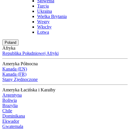
Słowenia
Turcja
Ukraina
Wielka Brytania
Węgry
Włochy
Łotwa
Poland
Afryka
Republika Południowej Afryki
Ameryka Północna
Kanada (EN)
Kanada (FR)
Stany Zjednoczone
Ameryka Łacińska i Karaiby
Argentyna
Boliwia
Brazylia
Chile
Dominikana
Ekwador
Gwatemala