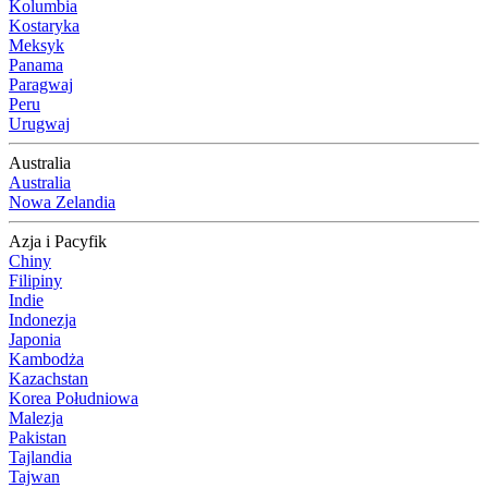
Kolumbia
Kostaryka
Meksyk
Panama
Paragwaj
Peru
Urugwaj
Australia
Australia
Nowa Zelandia
Azja i Pacyfik
Chiny
Filipiny
Indie
Indonezja
Japonia
Kambodża
Kazachstan
Korea Południowa
Malezja
Pakistan
Tajlandia
Tajwan