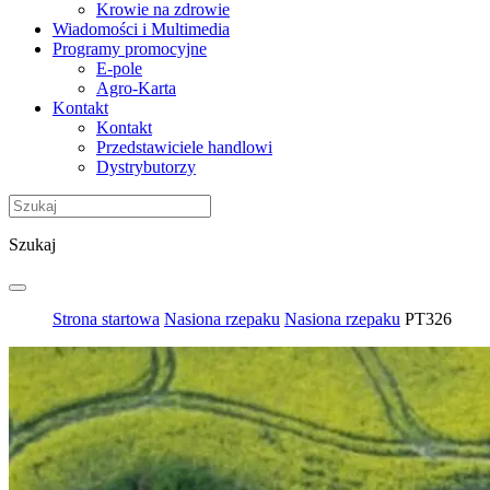
Krowie na zdrowie
Wiadomości i Multimedia
Programy promocyjne
E-pole
Agro-Karta
Kontakt
Kontakt
Przedstawiciele handlowi
Dystrybutorzy
Szukaj
Strona startowa
Nasiona rzepaku
Nasiona rzepaku
PT326