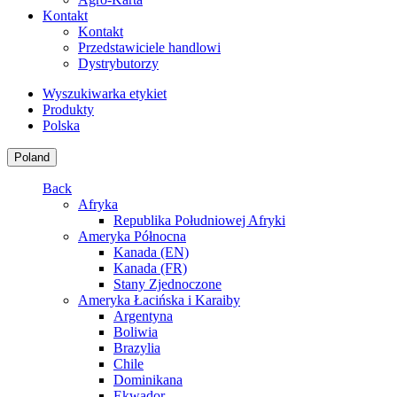
Kontakt
Kontakt
Przedstawiciele handlowi
Dystrybutorzy
Wyszukiwarka etykiet
Produkty
Polska
Poland
Back
Afryka
Republika Południowej Afryki
Ameryka Północna
Kanada (EN)
Kanada (FR)
Stany Zjednoczone
Ameryka Łacińska i Karaiby
Argentyna
Boliwia
Brazylia
Chile
Dominikana
Ekwador