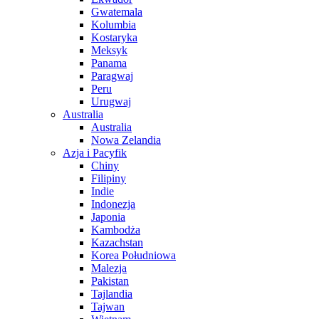
Gwatemala
Kolumbia
Kostaryka
Meksyk
Panama
Paragwaj
Peru
Urugwaj
Australia
Australia
Nowa Zelandia
Azja i Pacyfik
Chiny
Filipiny
Indie
Indonezja
Japonia
Kambodża
Kazachstan
Korea Południowa
Malezja
Pakistan
Tajlandia
Tajwan