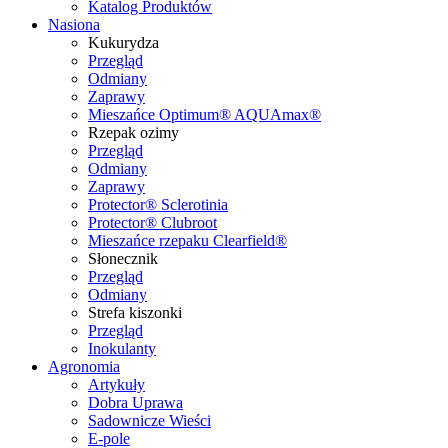
Katalog Produktów
Nasiona
Kukurydza
Przegląd
Odmiany
Zaprawy
Mieszańce Optimum® AQUAmax®
Rzepak ozimy
Przegląd
Odmiany
Zaprawy
Protector® Sclerotinia
Protector® Clubroot
Mieszańce rzepaku Clearfield®
Słonecznik
Przegląd
Odmiany
Strefa kiszonki
Przegląd
Inokulanty
Agronomia
Artykuły
Dobra Uprawa
Sadownicze Wieści
E-pole