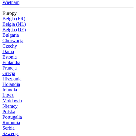
Wietnam
Europy
Belgia (FR)
Belgia (NL)
Belgia (DE)
Bułgaria
Chorwacja
Czechy
Dania
Estonia
Finlandia
Francja
Grecja
Hiszpania
Holandia
Irlandia
Litwa
Mołdawia
Niemcy
Polska
Portugalia
Rumunia
Serbia
Szwecja