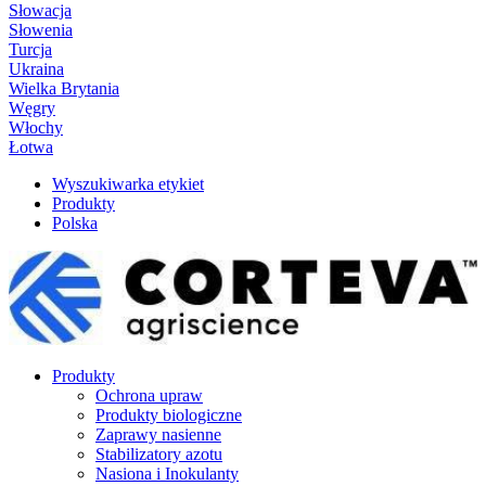
Słowacja
Słowenia
Turcja
Ukraina
Wielka Brytania
Węgry
Włochy
Łotwa
Wyszukiwarka etykiet
Produkty
Polska
Produkty
Ochrona upraw
Produkty biologiczne
Zaprawy nasienne
Stabilizatory azotu
Nasiona i Inokulanty