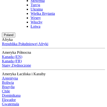
Słowenia
Turcja
Ukraina
Wielka Brytania
Węgry
Włochy
Łotwa
Poland
Afryka
Republika Południowej Afryki
Ameryka Północna
Kanada (EN)
Kanada (FR)
Stany Zjednoczone
Ameryka Łacińska i Karaiby
Argentyna
Boliwia
Brazylia
Chile
Dominikana
Ekwador
Gwatemala