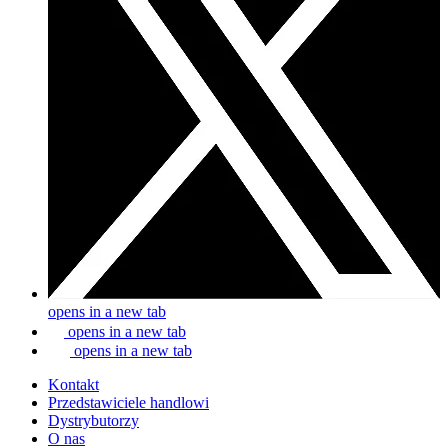
opens in a new tab
opens in a new tab
opens in a new tab
Kontakt
Przedstawiciele handlowi
Dystrybutorzy
O nas