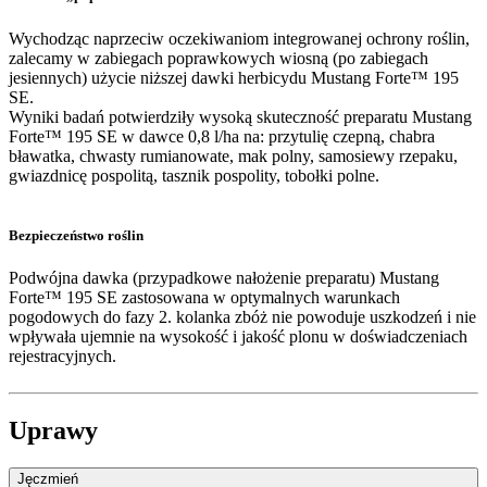
Wychodząc naprzeciw oczekiwaniom integrowanej ochrony roślin,
zalecamy w zabiegach poprawkowych wiosną (po zabiegach
jesiennych) użycie niższej dawki herbicydu Mustang Forte™ 195
SE.
Wyniki badań potwierdziły wysoką skuteczność preparatu Mustang
Forte™ 195 SE w dawce 0,8 l/ha na: przytulię czepną, chabra
bławatka, chwasty rumianowate, mak polny, samosiewy rzepaku,
gwiazdnicę pospolitą, tasznik pospolity, tobołki polne.
Bezpieczeństwo roślin
Podwójna dawka (przypadkowe nałożenie preparatu) Mustang
Forte™ 195 SE zastosowana w optymalnych warunkach
pogodowych do fazy 2. kolanka zbóż nie powoduje uszkodzeń i nie
wpływała ujemnie na wysokość i jakość plonu w doświadczeniach
rejestracyjnych.
Uprawy
Jęczmień