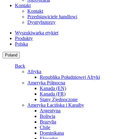
Kontakt
Kontakt
Przedstawiciele handlowi
Dystrybutorzy
Wyszukiwarka etykiet
Produkty
Polska
Poland
Back
Afryka
Republika Południowej Afryki
Ameryka Północna
Kanada (EN)
Kanada (FR)
Stany Zjednoczone
Ameryka Łacińska i Karaiby
Argentyna
Boliwia
Brazylia
Chile
Dominikana
Ekwador