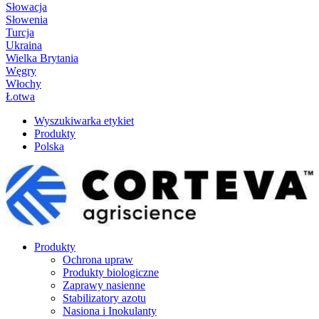
Słowacja
Słowenia
Turcja
Ukraina
Wielka Brytania
Węgry
Włochy
Łotwa
Wyszukiwarka etykiet
Produkty
Polska
Produkty
Ochrona upraw
Produkty biologiczne
Zaprawy nasienne
Stabilizatory azotu
Nasiona i Inokulanty