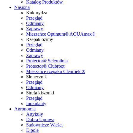
Katalog Produktów
Nasiona
Kukurydza
Przegląd
Odmiany
Zaprawy
Mieszańce Optimum® AQUAmax®
Rzepak ozimy
Przegląd
Odmiany
Zaprawy
Protector® Sclerotinia
Protector® Clubroot
Mieszańce rzepaku Clearfield®
Słonecznik
Przegląd
Odmiany
Strefa kiszonki
Przegląd
Inokulanty
Agronomia
Artykuły
Dobra Uprawa
Sadownicze Wieści
E-pole