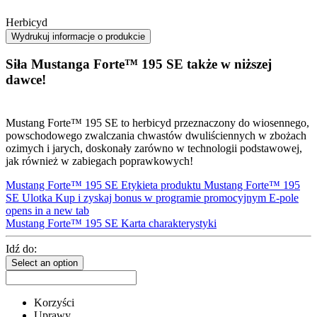
Herbicyd
Wydrukuj informacje o produkcie
Siła Mustanga Forte™ 195 SE także w niższej
dawce!
Mustang Forte™ 195 SE to herbicyd przeznaczony do wiosennego,
powschodowego zwalczania chwastów dwuliściennych w zbożach
ozimych i jarych, doskonały zarówno w technologii podstawowej,
jak również w zabiegach poprawkowych!
Mustang Forte™ 195 SE Etykieta produktu
Mustang Forte™ 195
SE Ulotka
Kup i zyskaj bonus w programie promocyjnym E-pole
opens in a new tab
Mustang Forte™ 195 SE Karta charakterystyki
Idź do:
Select an option
Korzyści
Uprawy