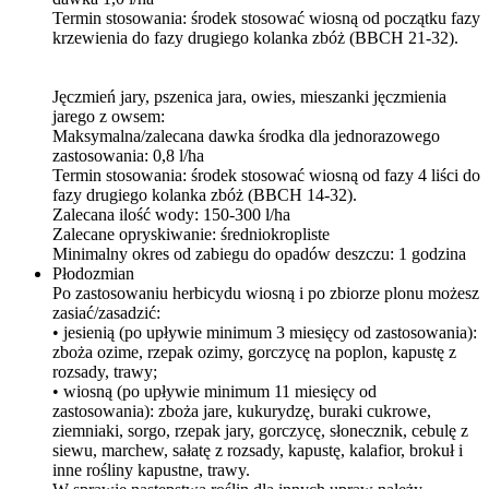
Termin stosowania: środek stosować wiosną od początku fazy
krzewienia do fazy drugiego kolanka zbóż (BBCH 21-32).
Jęczmień jary, pszenica jara, owies, mieszanki jęczmienia
jarego z owsem:
Maksymalna/zalecana dawka środka dla jednorazowego
zastosowania: 0,8 l/ha
Termin stosowania: środek stosować wiosną od fazy 4 liści do
fazy drugiego kolanka zbóż (BBCH 14-32).
Zalecana ilość wody: 150-300 l/ha
Zalecane opryskiwanie: średniokropliste
Minimalny okres od zabiegu do opadów deszczu: 1 godzina
Płodozmian
Po zastosowaniu herbicydu wiosną i po zbiorze plonu możesz
zasiać/zasadzić:
• jesienią (po upływie minimum 3 miesięcy od zastosowania):
zboża ozime, rzepak ozimy, gorczycę na poplon, kapustę z
rozsady, trawy;
• wiosną (po upływie minimum 11 miesięcy od
zastosowania): zboża jare, kukurydzę, buraki cukrowe,
ziemniaki, sorgo, rzepak jary, gorczycę, słonecznik, cebulę z
siewu, marchew, sałatę z rozsady, kapustę, kalafior, brokuł i
inne rośliny kapustne, trawy.