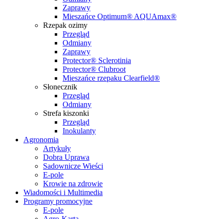
Zaprawy
Mieszańce Optimum® AQUAmax®
Rzepak ozimy
Przegląd
Odmiany
Zaprawy
Protector® Sclerotinia
Protector® Clubroot
Mieszańce rzepaku Clearfield®
Słonecznik
Przegląd
Odmiany
Strefa kiszonki
Przegląd
Inokulanty
Agronomia
Artykuły
Dobra Uprawa
Sadownicze Wieści
E-pole
Krowie na zdrowie
Wiadomości i Multimedia
Programy promocyjne
E-pole
Agro-Karta