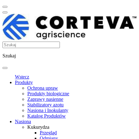
Szukaj
Wstecz
Produkty
Ochrona upraw
Produkty biologiczne
Zaprawy nasienne
Stabilizatory azotu
Nasiona i Inokulanty
Katalog Produktów
Nasiona
Kukurydza
Przegląd
Odmiany