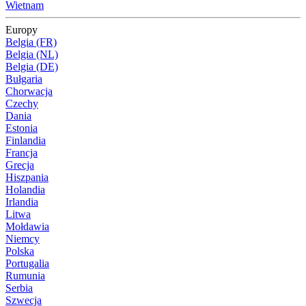
Wietnam
Europy
Belgia (FR)
Belgia (NL)
Belgia (DE)
Bułgaria
Chorwacja
Czechy
Dania
Estonia
Finlandia
Francja
Grecja
Hiszpania
Holandia
Irlandia
Litwa
Mołdawia
Niemcy
Polska
Portugalia
Rumunia
Serbia
Szwecja