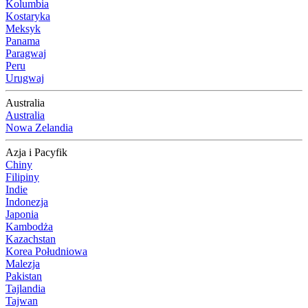
Kolumbia
Kostaryka
Meksyk
Panama
Paragwaj
Peru
Urugwaj
Australia
Australia
Nowa Zelandia
Azja i Pacyfik
Chiny
Filipiny
Indie
Indonezja
Japonia
Kambodża
Kazachstan
Korea Południowa
Malezja
Pakistan
Tajlandia
Tajwan