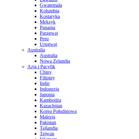
Gwatemala
Kolumbia
Kostaryka
Meksyk
Panama
Paragwaj
Peru
Urugwaj
Australia
Australia
Nowa Zelandia
Azja i Pacyfik
Chiny
Filipiny
Indie
Indonezja
Japonia
Kambodża
Kazachstan
Korea Południowa
Malezja
Pakistan
Tajlandia
Tajwan