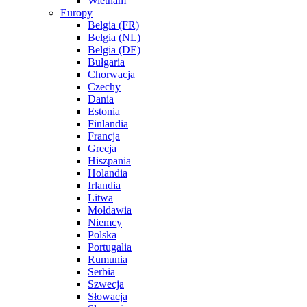
Wietnam
Europy
Belgia (FR)
Belgia (NL)
Belgia (DE)
Bułgaria
Chorwacja
Czechy
Dania
Estonia
Finlandia
Francja
Grecja
Hiszpania
Holandia
Irlandia
Litwa
Mołdawia
Niemcy
Polska
Portugalia
Rumunia
Serbia
Szwecja
Słowacja