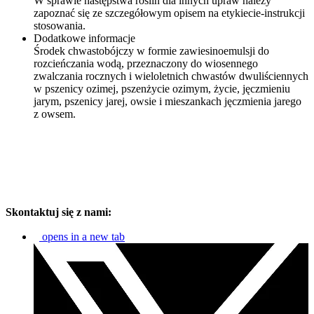
W sprawie następstwa roślin dla innych upraw należy
zapoznać się ze szczegółowym opisem na etykiecie-instrukcji
stosowania.
Dodatkowe informacje
Środek chwastobójczy w formie zawiesinoemulsji do
rozcieńczania wodą, przeznaczony do wiosennego
zwalczania rocznych i wieloletnich chwastów dwuliściennych
w pszenicy ozimej, pszenżycie ozimym, życie, jęczmieniu
jarym, pszenicy jarej, owsie i mieszankach jęczmienia jarego
z owsem.
Skontaktuj się z nami:
opens in a new tab