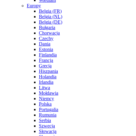
Wietnam
Europy
Belgia (FR)
Belgia (NL)
Belgia (DE)
Bułgaria
Chorwacja
Czechy
Dania
Estonia
Finlandia
Francja
Grecja
Hiszpania
Holandia
Irlandia
Litwa
Mołdawia
Niemcy
Polska
Portugalia
Rumunia
Serbia
Szwecja
Słowacja