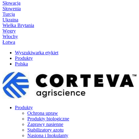
Słowacja
Słowenia
Turcja
Ukraina
Wielka Brytania
Węgry
Włochy
Łotwa
Wyszukiwarka etykiet
Produkty
Polska
Produkty
Ochrona upraw
Produkty biologiczne
Zaprawy nasienne
Stabilizatory azotu
Nasiona i Inokulanty