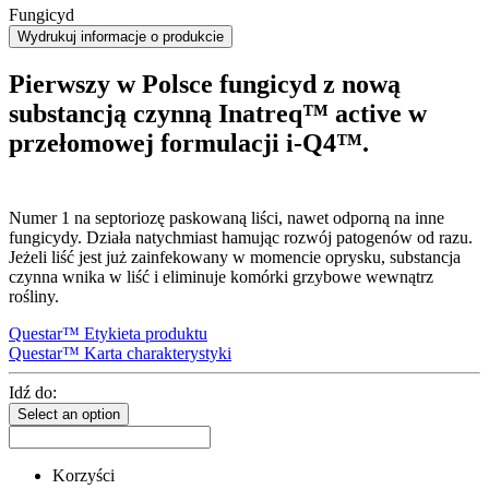
Fungicyd
Wydrukuj informacje o produkcie
Pierwszy w Polsce fungicyd z nową
substancją czynną Inatreq™ active w
przełomowej formulacji i-Q4™.
Numer 1 na septoriozę paskowaną liści, nawet odporną na inne
fungicydy. Działa natychmiast hamując rozwój patogenów od razu.
Jeżeli liść jest już zainfekowany w momencie oprysku, substancja
czynna wnika w liść i eliminuje komórki grzybowe wewnątrz
rośliny.
Questar™ Etykieta produktu
Questar™ Karta charakterystyki
Idź do:
Select an option
Korzyści