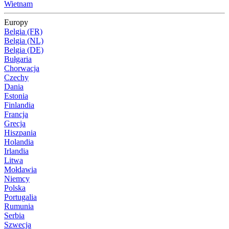
Wietnam
Europy
Belgia (FR)
Belgia (NL)
Belgia (DE)
Bułgaria
Chorwacja
Czechy
Dania
Estonia
Finlandia
Francja
Grecja
Hiszpania
Holandia
Irlandia
Litwa
Mołdawia
Niemcy
Polska
Portugalia
Rumunia
Serbia
Szwecja