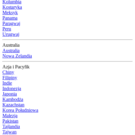
Kolumbia
Kostaryka
Meksyk
Panama
Paragwaj
Peru
Urugwaj
Australia
Australia
Nowa Zelandia
Azja i Pacyfik
Chiny
Filipiny
Indie
Indonezja
Japonia
Kambodża
Kazachstan
Korea Południowa
Malezja
Pakistan
Tajlandia
Tajwan