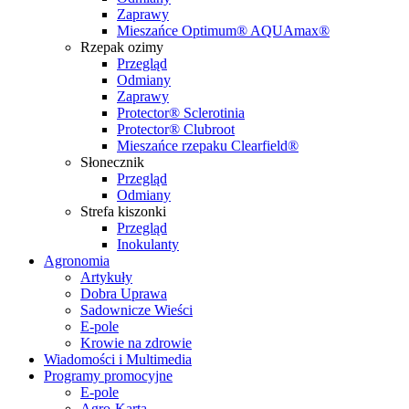
Zaprawy
Mieszańce Optimum® AQUAmax®
Rzepak ozimy
Przegląd
Odmiany
Zaprawy
Protector® Sclerotinia
Protector® Clubroot
Mieszańce rzepaku Clearfield®
Słonecznik
Przegląd
Odmiany
Strefa kiszonki
Przegląd
Inokulanty
Agronomia
Artykuły
Dobra Uprawa
Sadownicze Wieści
E-pole
Krowie na zdrowie
Wiadomości i Multimedia
Programy promocyjne
E-pole
Agro-Karta