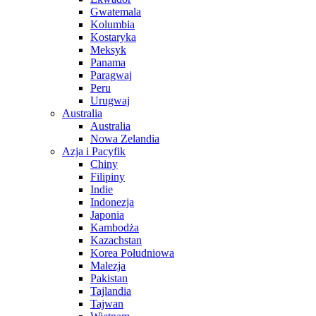
Gwatemala
Kolumbia
Kostaryka
Meksyk
Panama
Paragwaj
Peru
Urugwaj
Australia
Australia
Nowa Zelandia
Azja i Pacyfik
Chiny
Filipiny
Indie
Indonezja
Japonia
Kambodża
Kazachstan
Korea Południowa
Malezja
Pakistan
Tajlandia
Tajwan