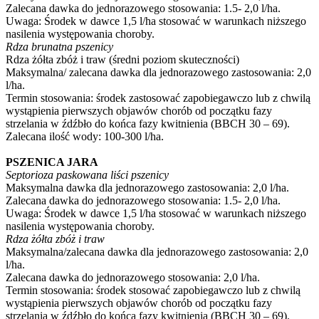
Zalecana dawka do jednorazowego stosowania: 1.5- 2,0 l/ha.
Uwaga: Środek w dawce 1,5 l/ha stosować w warunkach niższego
nasilenia występowania choroby.
Rdza brunatna pszenicy
Rdza żółta zbóż i traw (średni poziom skuteczności)
Maksymalna/ zalecana dawka dla jednorazowego zastosowania: 2,0
l/ha.
Termin stosowania: środek zastosować zapobiegawczo lub z chwilą
wystąpienia pierwszych objawów chorób od początku fazy
strzelania w źdźbło do końca fazy kwitnienia (BBCH 30 – 69).
Zalecana ilość wody: 100-300 l/ha.
PSZENICA JARA
Septorioza paskowana liści pszenicy
Maksymalna dawka dla jednorazowego zastosowania: 2,0 l/ha.
Zalecana dawka do jednorazowego stosowania: 1.5- 2,0 l/ha.
Uwaga: Środek w dawce 1,5 l/ha stosować w warunkach niższego
nasilenia występowania choroby.
Rdza żółta zbóż i traw
Maksymalna/zalecana dawka dla jednorazowego zastosowania: 2,0
l/ha.
Zalecana dawka do jednorazowego stosowania: 2,0 l/ha.
Termin stosowania: środek stosować zapobiegawczo lub z chwilą
wystąpienia pierwszych objawów chorób od początku fazy
strzelania w źdźbło do końca fazy kwitnienia (BBCH 30 – 69).