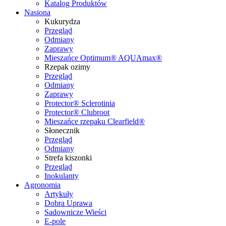
Katalog Produktów
Nasiona
Kukurydza
Przegląd
Odmiany
Zaprawy
Mieszańce Optimum® AQUAmax®
Rzepak ozimy
Przegląd
Odmiany
Zaprawy
Protector® Sclerotinia
Protector® Clubroot
Mieszańce rzepaku Clearfield®
Słonecznik
Przegląd
Odmiany
Strefa kiszonki
Przegląd
Inokulanty
Agronomia
Artykuły
Dobra Uprawa
Sadownicze Wieści
E-pole