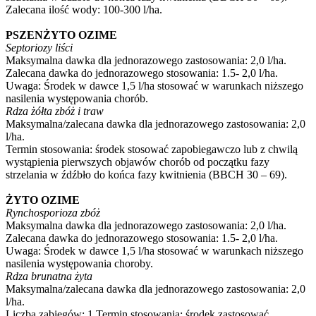
Zalecana ilość wody: 100-300 l/ha.
PSZENŻYTO OZIME
Septoriozy liści
Maksymalna dawka dla jednorazowego zastosowania: 2,0 l/ha.
Zalecana dawka do jednorazowego stosowania: 1.5- 2,0 l/ha.
Uwaga: Środek w dawce 1,5 l/ha stosować w warunkach niższego
nasilenia występowania chorób.
Rdza żółta zbóż i traw
Maksymalna/zalecana dawka dla jednorazowego zastosowania: 2,0
l/ha.
Termin stosowania: środek stosować zapobiegawczo lub z chwilą
wystąpienia pierwszych objawów chorób od początku fazy
strzelania w źdźbło do końca fazy kwitnienia (BBCH 30 – 69).
ŻYTO OZIME
Rynchosporioza zbóż
Maksymalna dawka dla jednorazowego zastosowania: 2,0 l/ha.
Zalecana dawka do jednorazowego stosowania: 1.5- 2,0 l/ha.
Uwaga: Środek w dawce 1,5 l/ha stosować w warunkach niższego
nasilenia występowania choroby.
Rdza brunatna żyta
Maksymalna/zalecana dawka dla jednorazowego zastosowania: 2,0
l/ha.
Liczba zabiegów: 1.Termin stosowania: środek zastosować