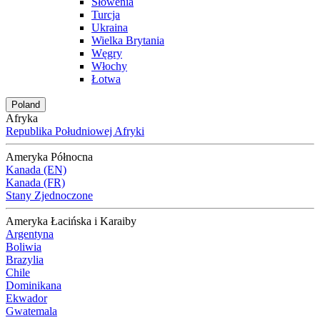
Słowenia
Turcja
Ukraina
Wielka Brytania
Węgry
Włochy
Łotwa
Poland
Afryka
Republika Południowej Afryki
Ameryka Północna
Kanada (EN)
Kanada (FR)
Stany Zjednoczone
Ameryka Łacińska i Karaiby
Argentyna
Boliwia
Brazylia
Chile
Dominikana
Ekwador
Gwatemala