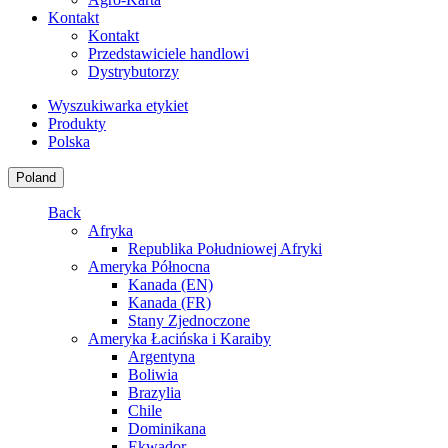
Kontakt
Kontakt
Przedstawiciele handlowi
Dystrybutorzy
Wyszukiwarka etykiet
Produkty
Polska
Poland
Back
Afryka
Republika Południowej Afryki
Ameryka Północna
Kanada (EN)
Kanada (FR)
Stany Zjednoczone
Ameryka Łacińska i Karaiby
Argentyna
Boliwia
Brazylia
Chile
Dominikana
Ekwador