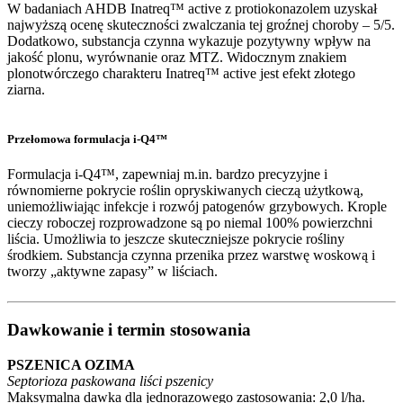
W badaniach AHDB Inatreq™ active z protiokonazolem uzyskał
najwyższą ocenę skuteczności zwalczania tej groźnej choroby – 5/5.
Dodatkowo, substancja czynna wykazuje pozytywny wpływ na
jakość plonu, wyrównanie oraz MTZ. Widocznym znakiem
plonotwórczego charakteru Inatreq™ active jest efekt złotego
ziarna.
Przełomowa formulacja i-Q4™
Formulacja i-Q4™, zapewniaj m.in. bardzo precyzyjne i
równomierne pokrycie roślin opryskiwanych cieczą użytkową,
uniemożliwiając infekcje i rozwój patogenów grzybowych. Krople
cieczy roboczej rozprowadzone są po niemal 100% powierzchni
liścia. Umożliwia to jeszcze skuteczniejsze pokrycie rośliny
środkiem. Substancja czynna przenika przez warstwę woskową i
tworzy „aktywne zapasy” w liściach.
Dawkowanie i termin stosowania
PSZENICA OZIMA
Septorioza paskowana liści pszenicy
Maksymalna dawka dla jednorazowego zastosowania: 2,0 l/ha.