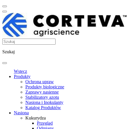
Szukaj
Wstecz
Produkty
Ochrona upraw
Produkty biologiczne
Zaprawy nasienne
Stabilizatory azotu
Nasiona i Inokulanty
Katalog Produktów
Nasiona
Kukurydza
Przegląd
Odmiany