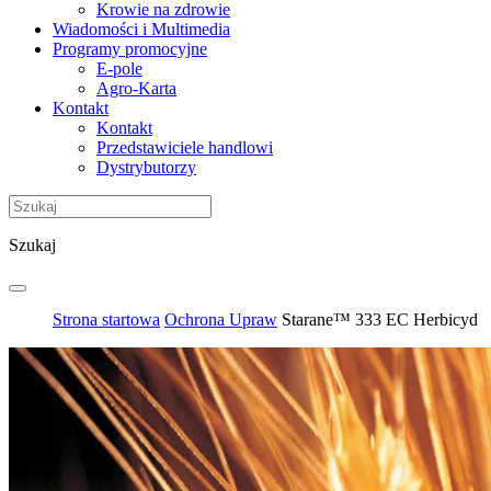
Krowie na zdrowie
Wiadomości i Multimedia
Programy promocyjne
E-pole
Agro-Karta
Kontakt
Kontakt
Przedstawiciele handlowi
Dystrybutorzy
Szukaj
Strona startowa
Ochrona Upraw
Starane™ 333 EC Herbicyd