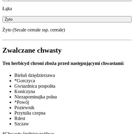
Łąka
Żyto
Żyto (Secale cereale ssp. cereale)
Zwalczane chwasty
Ten herbicyd chroni zboża przed następującymi chwastami:
Bieluń dziędzierzawa
*Gorczyca
Gwiazdnica pospolita
Koniczyna
Niezapominajka polna
*Powój
Poziewnik
Przytulia czepna
Rdest
Szczaw
*Chwasty średniowrażliwe