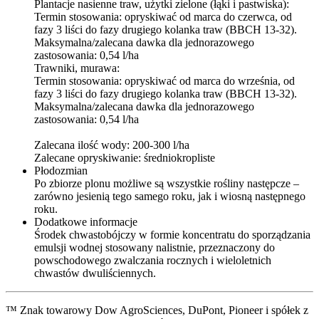
Plantacje nasienne traw, użytki zielone (łąki i pastwiska):
Termin stosowania: opryskiwać od marca do czerwca, od
fazy 3 liści do fazy drugiego kolanka traw (BBCH 13-32).
Maksymalna/zalecana dawka dla jednorazowego
zastosowania: 0,54 l/ha
Trawniki, murawa:
Termin stosowania: opryskiwać od marca do września, od
fazy 3 liści do fazy drugiego kolanka traw (BBCH 13-32).
Maksymalna/zalecana dawka dla jednorazowego
zastosowania: 0,54 l/ha
Zalecana ilość wody: 200-300 l/ha
Zalecane opryskiwanie: średniokropliste
Płodozmian
Po zbiorze plonu możliwe są wszystkie rośliny następcze –
zarówno jesienią tego samego roku, jak i wiosną następnego
roku.
Dodatkowe informacje
Środek chwastobójczy w formie koncentratu do sporządzania
emulsji wodnej stosowany nalistnie, przeznaczony do
powschodowego zwalczania rocznych i wieloletnich
chwastów dwuliściennych.
™ Znak towarowy Dow AgroSciences, DuPont, Pioneer i spółek z