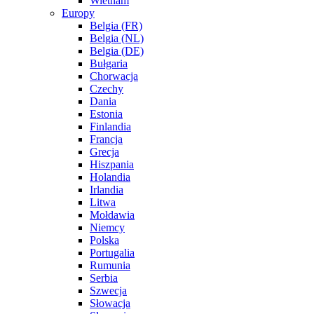
Wietnam
Europy
Belgia (FR)
Belgia (NL)
Belgia (DE)
Bułgaria
Chorwacja
Czechy
Dania
Estonia
Finlandia
Francja
Grecja
Hiszpania
Holandia
Irlandia
Litwa
Mołdawia
Niemcy
Polska
Portugalia
Rumunia
Serbia
Szwecja
Słowacja