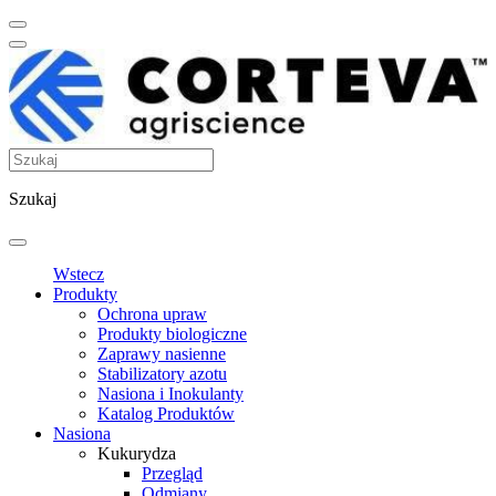
Szukaj
Wstecz
Produkty
Ochrona upraw
Produkty biologiczne
Zaprawy nasienne
Stabilizatory azotu
Nasiona i Inokulanty
Katalog Produktów
Nasiona
Kukurydza
Przegląd
Odmiany