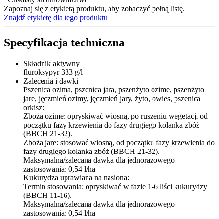
Zapoznaj się z etykietą produktu, aby zobaczyć pełną listę.
Znajdź etykietę dla tego produktu
Specyfikacja techniczna
Składnik aktywny
fluroksypyr 333 g/l
Zalecenia i dawki
Pszenica ozima, pszenica jara, pszenżyto ozime, pszenżyto
jare, jęczmień ozimy, jęczmień jary, żyto, owies, pszenica
orkisz:
Zboża ozime: opryskiwać wiosną, po ruszeniu wegetacji od
początku fazy krzewienia do fazy drugiego kolanka zbóż
(BBCH 21-32).
Zboża jare: stosować wiosną, od początku fazy krzewienia do
fazy drugiego kolanka zbóż (BBCH 21-32).
Maksymalna/zalecana dawka dla jednorazowego
zastosowania: 0,54 l/ha
Kukurydza uprawiana na nasiona:
Termin stosowania: opryskiwać w fazie 1-6 liści kukurydzy
(BBCH 11-16).
Maksymalna/zalecana dawka dla jednorazowego
zastosowania: 0,54 l/ha