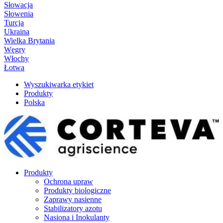
Słowacja
Słowenia
Turcja
Ukraina
Wielka Brytania
Węgry
Włochy
Łotwa
Wyszukiwarka etykiet
Produkty
Polska
Produkty
Ochrona upraw
Produkty biologiczne
Zaprawy nasienne
Stabilizatory azotu
Nasiona i Inokulanty