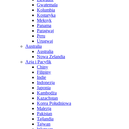
Gwatemala
Kolumbia
Kostaryka
Meksyk
Panama
Paragwaj
Peru
Urugwaj
Australia
Australia
Nowa Zelandia
Azja i Pacyfik
Chiny
Filipiny
Indie
Indonezja
Japonia
Kambodża
Kazachstan
Korea Południowa
Malezja
Pakistan
Tajlandia
Tajwan