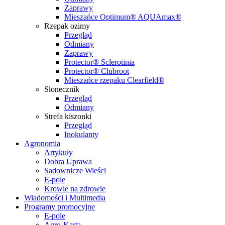
Zaprawy
Mieszańce Optimum® AQUAmax®
Rzepak ozimy
Przegląd
Odmiany
Zaprawy
Protector® Sclerotinia
Protector® Clubroot
Mieszańce rzepaku Clearfield®
Słonecznik
Przegląd
Odmiany
Strefa kiszonki
Przegląd
Inokulanty
Agronomia
Artykuły
Dobra Uprawa
Sadownicze Wieści
E-pole
Krowie na zdrowie
Wiadomości i Multimedia
Programy promocyjne
E-pole
Agro-Karta