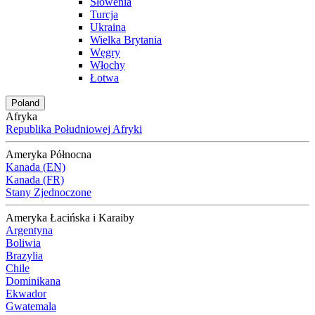
Słowenia
Turcja
Ukraina
Wielka Brytania
Węgry
Włochy
Łotwa
Poland
Afryka
Republika Południowej Afryki
Ameryka Północna
Kanada (EN)
Kanada (FR)
Stany Zjednoczone
Ameryka Łacińska i Karaiby
Argentyna
Boliwia
Brazylia
Chile
Dominikana
Ekwador
Gwatemala