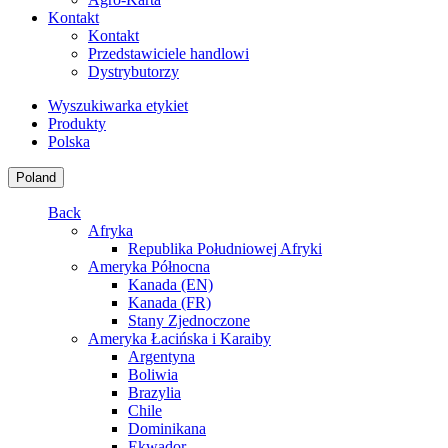
Kontakt
Kontakt
Przedstawiciele handlowi
Dystrybutorzy
Wyszukiwarka etykiet
Produkty
Polska
Poland
Back
Afryka
Republika Południowej Afryki
Ameryka Północna
Kanada (EN)
Kanada (FR)
Stany Zjednoczone
Ameryka Łacińska i Karaiby
Argentyna
Boliwia
Brazylia
Chile
Dominikana
Ekwador