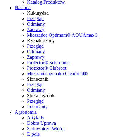
Katalog Produktów
Nasiona
Kukurydza
Przegląd
Odmiany
Zaprawy
Mieszańce Optimum® AQUAmax®
Rzepak ozimy
Przegląd
Odmiany
Zaprawy
Protector® Sclerotinia
Protector® Clubroot
Mieszańce rzepaku Clearfield®
Słonecznik
Przegląd
Odmiany
Strefa kiszonki
Przegląd
Inokulanty
Agronomia
Artykuły
Dobra Uprawa
Sadownicze Wieści
E-pole