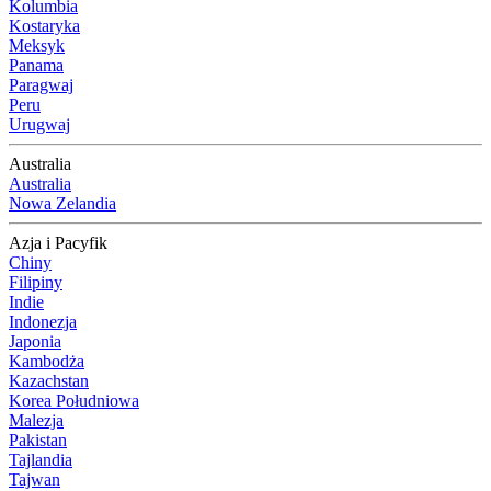
Kolumbia
Kostaryka
Meksyk
Panama
Paragwaj
Peru
Urugwaj
Australia
Australia
Nowa Zelandia
Azja i Pacyfik
Chiny
Filipiny
Indie
Indonezja
Japonia
Kambodża
Kazachstan
Korea Południowa
Malezja
Pakistan
Tajlandia
Tajwan