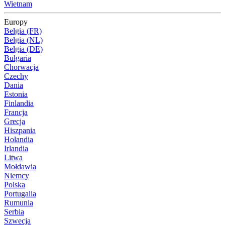
Wietnam
Europy
Belgia (FR)
Belgia (NL)
Belgia (DE)
Bułgaria
Chorwacja
Czechy
Dania
Estonia
Finlandia
Francja
Grecja
Hiszpania
Holandia
Irlandia
Litwa
Mołdawia
Niemcy
Polska
Portugalia
Rumunia
Serbia
Szwecja