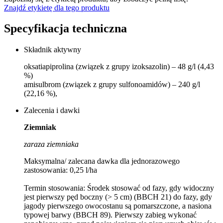
Znajdź etykietę dla tego produktu
Specyfikacja techniczna
Składnik aktywny
oksatiapiprolina (związek z grupy izoksazolin) – 48 g/l (4,43
%)
amisulbrom (związek z grupy sulfonoamidów) – 240 g/l
(22,16 %),
Zalecenia i dawki
Ziemniak
zaraza ziemniaka
Maksymalna/ zalecana dawka dla jednorazowego
zastosowania: 0,25 l/ha
Termin stosowania: Środek stosować od fazy, gdy widoczny
jest pierwszy pęd boczny (> 5 cm) (BBCH 21) do fazy, gdy
jagody pierwszego owocostanu są pomarszczone, a nasiona
typowej barwy (BBCH 89). Pierwszy zabieg wykonać