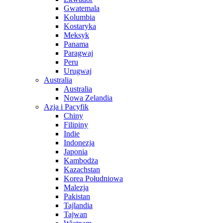
Gwatemala
Kolumbia
Kostaryka
Meksyk
Panama
Paragwaj
Peru
Urugwaj
Australia
Australia
Nowa Zelandia
Azja i Pacyfik
Chiny
Filipiny
Indie
Indonezja
Japonia
Kambodża
Kazachstan
Korea Południowa
Malezja
Pakistan
Tajlandia
Tajwan