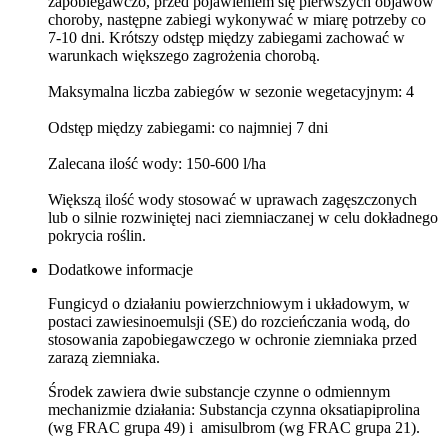
zapobiegawczo, przed pojawieniem się pierwszych objawów
choroby, następne zabiegi wykonywać w miarę potrzeby co
7-10 dni. Krótszy odstęp między zabiegami zachować w
warunkach większego zagrożenia chorobą.
Maksymalna liczba zabiegów w sezonie wegetacyjnym: 4
Odstęp między zabiegami: co najmniej 7 dni
Zalecana ilość wody: 150-600 l/ha
Większą ilość wody stosować w uprawach zagęszczonych
lub o silnie rozwiniętej naci ziemniaczanej w celu dokładnego
pokrycia roślin.
Dodatkowe informacje
Fungicyd o działaniu powierzchniowym i układowym, w
postaci zawiesinoemulsji (SE) do rozcieńczania wodą, do
stosowania zapobiegawczego w ochronie ziemniaka przed
zarazą ziemniaka.
Środek zawiera dwie substancje czynne o odmiennym
mechanizmie działania: Substancja czynna oksatiapiprolina
(wg FRAC grupa 49) i amisulbrom (wg FRAC grupa 21).