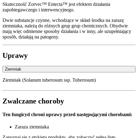
Skuteczność Zorvec™ Entecta™ jest efektem działania
zapobiegawczego i interwencyjnego.
Dwie substancje czynne, wchodzące w skład środka na zarazę
ziemniaka, należą do różnych grup grup chemicznych. Obydwie
mają więc odmienne sposoby działania i w inny, ale uzupełniający
sposób, działają na patogeny.
Uprawy
Ziemniak
Ziemniak (Solanum tuberosum ssp. Tuberosum)
Zwalczane choroby
Ten fungicyd chroni uprawy przed następującymi chorobami:
Zaraza ziemniaka
Zapoznaj się z etykietą produktu, aby zobaczyć pełną listę.