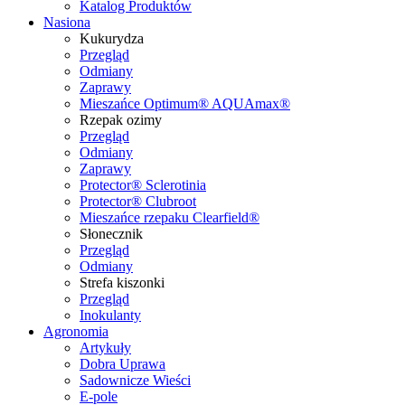
Katalog Produktów
Nasiona
Kukurydza
Przegląd
Odmiany
Zaprawy
Mieszańce Optimum® AQUAmax®
Rzepak ozimy
Przegląd
Odmiany
Zaprawy
Protector® Sclerotinia
Protector® Clubroot
Mieszańce rzepaku Clearfield®
Słonecznik
Przegląd
Odmiany
Strefa kiszonki
Przegląd
Inokulanty
Agronomia
Artykuły
Dobra Uprawa
Sadownicze Wieści
E-pole