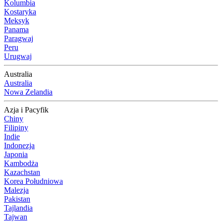
Kolumbia
Kostaryka
Meksyk
Panama
Paragwaj
Peru
Urugwaj
Australia
Australia
Nowa Zelandia
Azja i Pacyfik
Chiny
Filipiny
Indie
Indonezja
Japonia
Kambodża
Kazachstan
Korea Południowa
Malezja
Pakistan
Tajlandia
Tajwan