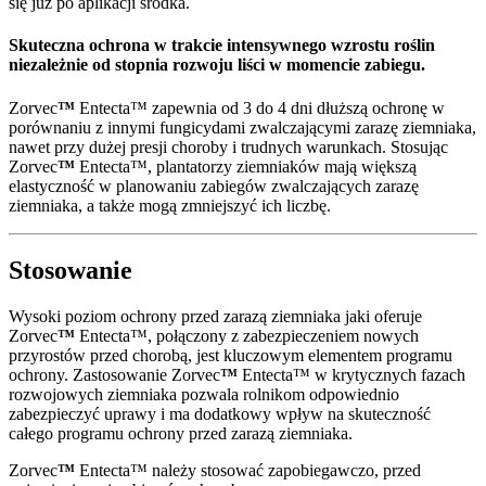
się już po aplikacji środka.
Skuteczna ochrona w trakcie intensywnego wzrostu roślin
niezależnie od stopnia rozwoju liści w momencie zabiegu.
Zorvec
™
Entecta™ zapewnia od 3 do 4 dni dłuższą ochronę w
porównaniu z innymi fungicydami zwalczającymi zarazę ziemniaka,
nawet przy dużej presji choroby i trudnych warunkach. Stosując
Zorvec
™
Entecta™, plantatorzy ziemniaków mają większą
elastyczność w planowaniu zabiegów zwalczających zarazę
ziemniaka, a także mogą zmniejszyć ich liczbę.
Stosowanie
Wysoki poziom ochrony przed zarazą ziemniaka jaki oferuje
Zorvec
™
Entecta™, połączony z zabezpieczeniem nowych
przyrostów przed chorobą, jest kluczowym elementem programu
ochrony. Zastosowanie Zorvec
™
Entecta™ w krytycznych fazach
rozwojowych ziemniaka pozwala rolnikom odpowiednio
zabezpieczyć uprawy i ma dodatkowy wpływ na skuteczność
całego programu ochrony przed zarazą ziemniaka.
Zorvec
™
Entecta™ należy stosować zapobiegawczo, przed