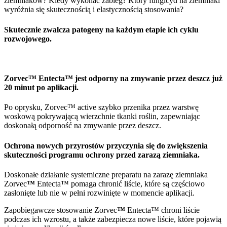
ziemniaków? Kiedy wykonać zabieg? Który fungicyd na ziemniaki
wyróżnia się skutecznością i elastycznością stosowania?
Skutecznie zwalcza patogeny na każdym etapie ich cyklu
rozwojowego.
Zorvec
™
Entecta™ jest odporny na zmywanie przez deszcz już
20 minut po aplikacji.
Po oprysku, Zorvec™ active szybko przenika przez warstwę
woskową pokrywającą wierzchnie tkanki roślin, zapewniając
doskonałą odporność na zmywanie przez deszcz.
Ochrona nowych przyrostów przyczynia się do zwiększenia
skuteczności programu ochrony przed zarazą ziemniaka.
Doskonałe działanie systemiczne preparatu na zarazę ziemniaka
Zorvec
™
Entecta™ pomaga chronić liście, które są częściowo
zasłonięte lub nie w pełni rozwinięte w momencie aplikacji.
Zapobiegawcze stosowanie Zorvec
™
Entecta™ chroni liście
podczas ich wzrostu, a także zabezpiecza nowe liście, które pojawią