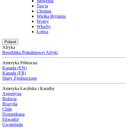
Słowenia
Turcja
Ukraina
Wielka Brytania
Węgry
Włochy
Łotwa
Poland
Afryka
Republika Południowej Afryki
Ameryka Północna
Kanada (EN)
Kanada (FR)
Stany Zjednoczone
Ameryka Łacińska i Karaiby
Argentyna
Boliwia
Brazylia
Chile
Dominikana
Ekwador
Gwatemala