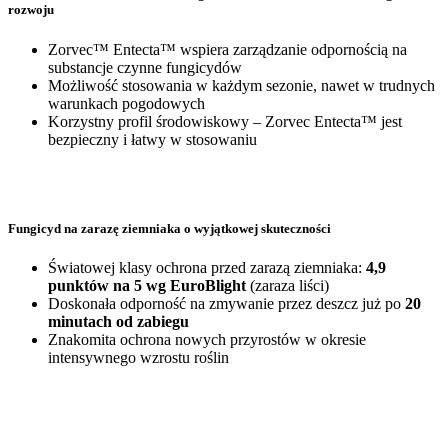
rozwoju
Zorvec™ Entecta™ wspiera zarządzanie odpornością na
substancje czynne fungicydów
Możliwość stosowania w każdym sezonie, nawet w trudnych
warunkach pogodowych
Korzystny profil środowiskowy – Zorvec Entecta™ jest
bezpieczny i łatwy w stosowaniu
Fungicyd na zarazę ziemniaka o wyjątkowej skuteczności
Światowej klasy ochrona przed zarazą ziemniaka:
4,9
punktów na 5 wg EuroBlight
(zaraza liści)
Doskonała odporność na zmywanie przez deszcz już po
20
minutach od zabiegu
Znakomita ochrona nowych przyrostów w okresie
intensywnego wzrostu roślin