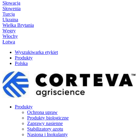
Słowacja
Słowenia
Turcja
Ukraina
Wielka Brytania
Węgry
Włochy
Łotwa
Wyszukiwarka etykiet
Produkty
Polska
Produkty
Ochrona upraw
Produkty biologiczne
Zaprawy nasienne
Stabilizatory azotu
Nasiona i Inokulanty