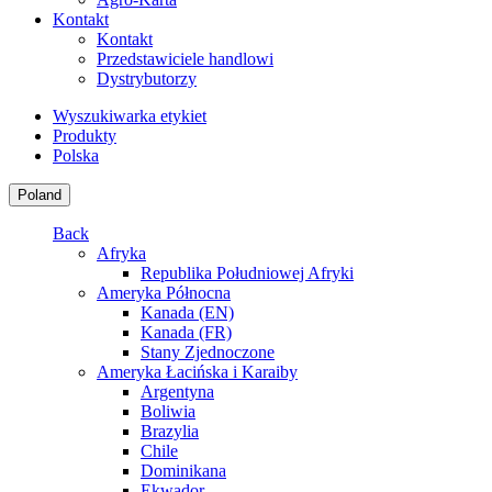
Kontakt
Kontakt
Przedstawiciele handlowi
Dystrybutorzy
Wyszukiwarka etykiet
Produkty
Polska
Poland
Back
Afryka
Republika Południowej Afryki
Ameryka Północna
Kanada (EN)
Kanada (FR)
Stany Zjednoczone
Ameryka Łacińska i Karaiby
Argentyna
Boliwia
Brazylia
Chile
Dominikana
Ekwador