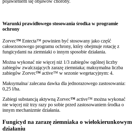
pojawieniem się objawów choroby.
Warunki prawidłowego stosowania środka w programie
ochrony
Zorvec
™
Entecta™ powinien być stosowany jako część
całosezonowego programu ochrony, który obejmuje rotację z
fungicydami na ziemniaki o innym sposobie działania.
Można wykonać nie więcej niż 1/3 zabiegów ogólnej liczby
zabiegów zwalczających zarazę ziemniaka; maksymalna liczba
zabiegów Zorvec
™
active™ w sezonie wegetacyjnym: 4.
Maksymalna/ zalecana dawka dla jednorazowego zastosowania:
0,25 l/ha.
Zabiegi substancją aktywną Zorvec
™
active™ można wykonać
nie więcej niż trzy razy po sobie przed zastosowaniem środka o
innym mechanizmie działania.
Fungicyd na zarazę ziemniaka o wielokierunkowym
działaniu