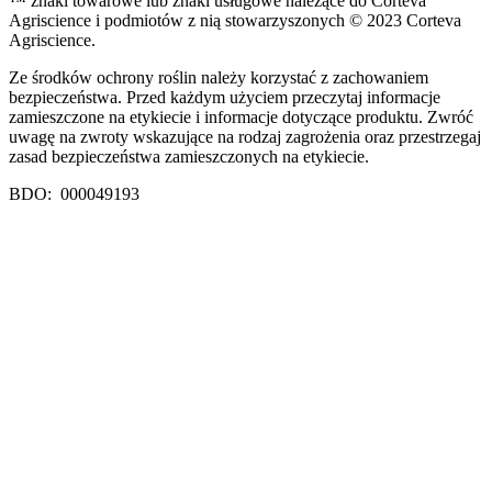
™ znaki towarowe lub znaki usługowe należące do Corteva
Agriscience i podmiotów z nią stowarzyszonych © 2023 Corteva
Agriscience.
Ze środków ochrony roślin należy korzystać z zachowaniem
bezpieczeństwa. Przed każdym użyciem przeczytaj informacje
zamieszczone na etykiecie i informacje dotyczące produktu. Zwróć
uwagę na zwroty wskazujące na rodzaj zagrożenia oraz przestrzegaj
zasad bezpieczeństwa zamieszczonych na etykiecie.
BDO: 000049193