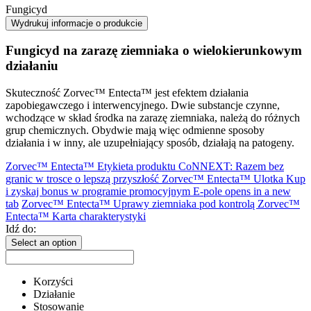
Fungicyd
Wydrukuj informacje o produkcie
Fungicyd na zarazę ziemniaka o wielokierunkowym
działaniu
Skuteczność Zorvec™ Entecta™ jest efektem działania
zapobiegawczego i interwencyjnego. Dwie substancje czynne,
wchodzące w skład środka na zarazę ziemniaka, należą do różnych
grup chemicznych. Obydwie mają więc odmienne sposoby
działania i w inny, ale uzupełniający sposób, działają na patogeny.
Zorvec™ Entecta™ Etykieta produktu
CoNNEXT: Razem bez
granic w trosce o lepszą przyszłość
Zorvec™ Entecta™ Ulotka
Kup
i zyskaj bonus w programie promocyjnym E-pole
opens in a new
tab
Zorvec™ Entecta™ Uprawy ziemniaka pod kontrolą
Zorvec™
Entecta™ Karta charakterystyki
Idź do:
Select an option
Korzyści
Działanie
Stosowanie