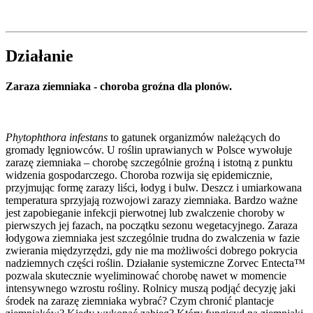
Działanie
Zaraza ziemniaka - choroba groźna dla plonów.
Phytophthora infestans
to gatunek organizmów należących do
gromady lęgniowców. U roślin uprawianych w Polsce wywołuje
zarazę ziemniaka – chorobę szczególnie groźną i istotną z punktu
widzenia gospodarczego. Choroba rozwija się epidemicznie,
przyjmując formę zarazy liści, łodyg i bulw. Deszcz i umiarkowana
temperatura sprzyjają rozwojowi zarazy ziemniaka. Bardzo ważne
jest zapobieganie infekcji pierwotnej lub zwalczenie choroby w
pierwszych jej fazach, na początku sezonu wegetacyjnego. Zaraza
łodygowa ziemniaka jest szczególnie trudna do zwalczenia w fazie
zwierania międzyrzędzi, gdy nie ma możliwości dobrego pokrycia
nadziemnych części roślin. Działanie systemiczne Zorvec Entecta™
pozwala skutecznie wyeliminować chorobę nawet w momencie
intensywnego wzrostu rośliny. Rolnicy muszą podjąć decyzję jaki
środek na zarazę ziemniaka wybrać? Czym chronić plantacje