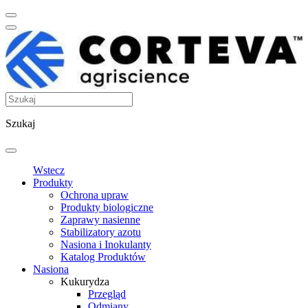
Szukaj
Wstecz
Produkty
Ochrona upraw
Produkty biologiczne
Zaprawy nasienne
Stabilizatory azotu
Nasiona i Inokulanty
Katalog Produktów
Nasiona
Kukurydza
Przegląd
Odmiany