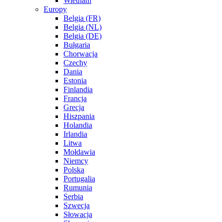
Wietnam
Europy
Belgia (FR)
Belgia (NL)
Belgia (DE)
Bułgaria
Chorwacja
Czechy
Dania
Estonia
Finlandia
Francja
Grecja
Hiszpania
Holandia
Irlandia
Litwa
Mołdawia
Niemcy
Polska
Portugalia
Rumunia
Serbia
Szwecja
Słowacja