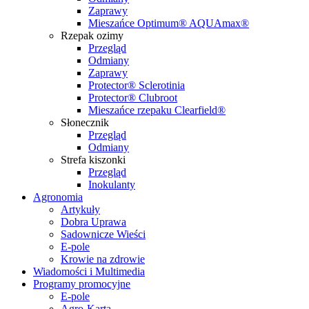
Zaprawy
Mieszańce Optimum® AQUAmax®
Rzepak ozimy
Przegląd
Odmiany
Zaprawy
Protector® Sclerotinia
Protector® Clubroot
Mieszańce rzepaku Clearfield®
Słonecznik
Przegląd
Odmiany
Strefa kiszonki
Przegląd
Inokulanty
Agronomia
Artykuły
Dobra Uprawa
Sadownicze Wieści
E-pole
Krowie na zdrowie
Wiadomości i Multimedia
Programy promocyjne
E-pole
Agro-Karta