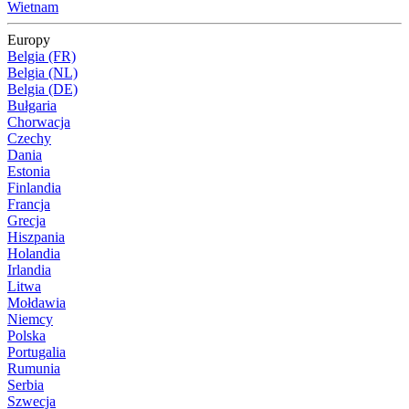
Wietnam
Europy
Belgia (FR)
Belgia (NL)
Belgia (DE)
Bułgaria
Chorwacja
Czechy
Dania
Estonia
Finlandia
Francja
Grecja
Hiszpania
Holandia
Irlandia
Litwa
Mołdawia
Niemcy
Polska
Portugalia
Rumunia
Serbia
Szwecja