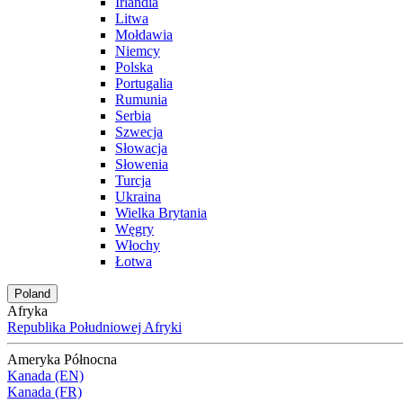
Irlandia
Litwa
Mołdawia
Niemcy
Polska
Portugalia
Rumunia
Serbia
Szwecja
Słowacja
Słowenia
Turcja
Ukraina
Wielka Brytania
Węgry
Włochy
Łotwa
Poland
Afryka
Republika Południowej Afryki
Ameryka Północna
Kanada (EN)
Kanada (FR)