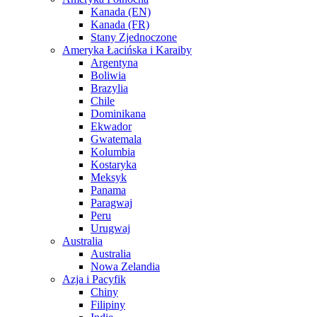
Kanada (EN)
Kanada (FR)
Stany Zjednoczone
Ameryka Łacińska i Karaiby
Argentyna
Boliwia
Brazylia
Chile
Dominikana
Ekwador
Gwatemala
Kolumbia
Kostaryka
Meksyk
Panama
Paragwaj
Peru
Urugwaj
Australia
Australia
Nowa Zelandia
Azja i Pacyfik
Chiny
Filipiny