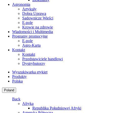
Agronomia
Artykuły
Dobra Uprawa
Sadownicze Wieści
E-pole
Krowie na zdrowie
Wiadomości i Multimedia
Programy promocyjne
E-pole
Agro-Karta
Kontakt
Kontakt
Przedstawiciele handlowi
Dystrybutorzy
Wyszukiwarka etykiet
Produkty
Polska
Poland
Back
Afryka
Republika Południowej Afryki
Ameryka Północna