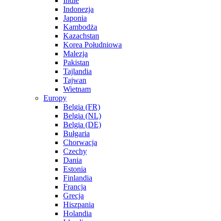
Indie
Indonezja
Japonia
Kambodża
Kazachstan
Korea Południowa
Malezja
Pakistan
Tajlandia
Tajwan
Wietnam
Europy
Belgia (FR)
Belgia (NL)
Belgia (DE)
Bułgaria
Chorwacja
Czechy
Dania
Estonia
Finlandia
Francja
Grecja
Hiszpania
Holandia