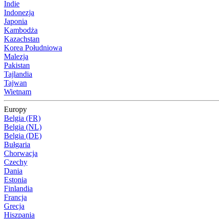
Indie
Indonezja
Japonia
Kambodża
Kazachstan
Korea Południowa
Malezja
Pakistan
Tajlandia
Tajwan
Wietnam
Europy
Belgia (FR)
Belgia (NL)
Belgia (DE)
Bułgaria
Chorwacja
Czechy
Dania
Estonia
Finlandia
Francja
Grecja
Hiszpania