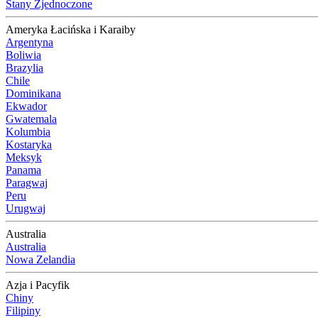
Stany Zjednoczone
Ameryka Łacińska i Karaiby
Argentyna
Boliwia
Brazylia
Chile
Dominikana
Ekwador
Gwatemala
Kolumbia
Kostaryka
Meksyk
Panama
Paragwaj
Peru
Urugwaj
Australia
Australia
Nowa Zelandia
Azja i Pacyfik
Chiny
Filipiny