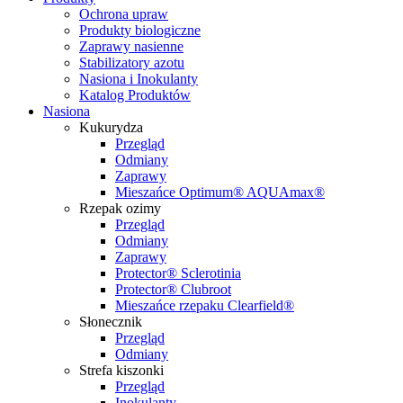
Ochrona upraw
Produkty biologiczne
Zaprawy nasienne
Stabilizatory azotu
Nasiona i Inokulanty
Katalog Produktów
Nasiona
Kukurydza
Przegląd
Odmiany
Zaprawy
Mieszańce Optimum® AQUAmax®
Rzepak ozimy
Przegląd
Odmiany
Zaprawy
Protector® Sclerotinia
Protector® Clubroot
Mieszańce rzepaku Clearfield®
Słonecznik
Przegląd
Odmiany
Strefa kiszonki
Przegląd
Inokulanty