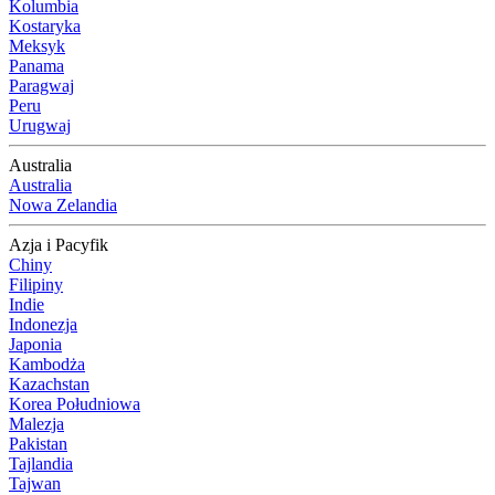
Kolumbia
Kostaryka
Meksyk
Panama
Paragwaj
Peru
Urugwaj
Australia
Australia
Nowa Zelandia
Azja i Pacyfik
Chiny
Filipiny
Indie
Indonezja
Japonia
Kambodża
Kazachstan
Korea Południowa
Malezja
Pakistan
Tajlandia
Tajwan