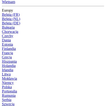
Wietnam
Europy
Belgia (FR)
Belgia (NL)
Belgia (DE)
Bułgaria
Chorwacja
Czechy
Dania
Estonia
Finlandia
Francja
Grecja
Hiszpania
Holandia
Irlandia
Litwa
Mołdawia
Niemcy
Polska
Portugalia
Rumunia
Serbia
Szwecja