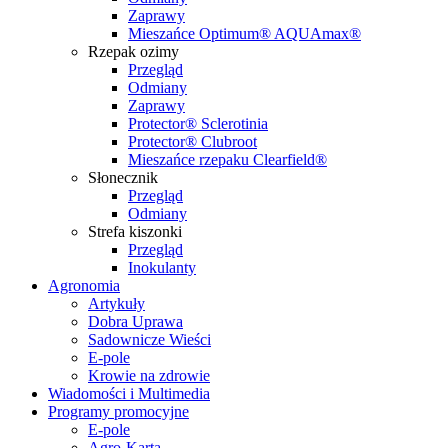
Zaprawy
Mieszańce Optimum® AQUAmax®
Rzepak ozimy
Przegląd
Odmiany
Zaprawy
Protector® Sclerotinia
Protector® Clubroot
Mieszańce rzepaku Clearfield®
Słonecznik
Przegląd
Odmiany
Strefa kiszonki
Przegląd
Inokulanty
Agronomia
Artykuły
Dobra Uprawa
Sadownicze Wieści
E-pole
Krowie na zdrowie
Wiadomości i Multimedia
Programy promocyjne
E-pole
Agro-Karta