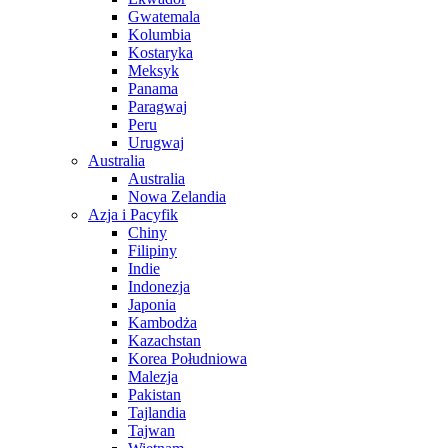
Gwatemala
Kolumbia
Kostaryka
Meksyk
Panama
Paragwaj
Peru
Urugwaj
Australia
Australia
Nowa Zelandia
Azja i Pacyfik
Chiny
Filipiny
Indie
Indonezja
Japonia
Kambodża
Kazachstan
Korea Południowa
Malezja
Pakistan
Tajlandia
Tajwan