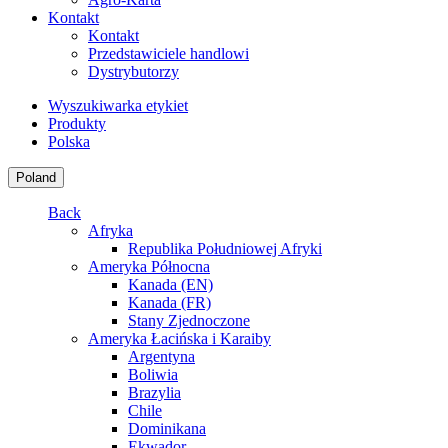
Kontakt
Kontakt
Przedstawiciele handlowi
Dystrybutorzy
Wyszukiwarka etykiet
Produkty
Polska
Poland
Back
Afryka
Republika Południowej Afryki
Ameryka Północna
Kanada (EN)
Kanada (FR)
Stany Zjednoczone
Ameryka Łacińska i Karaiby
Argentyna
Boliwia
Brazylia
Chile
Dominikana
Ekwador