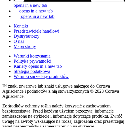
opens in a new tab
opens in a new tab
opens in a new tab
Kontakt
Przedstawiciele handlowi
Dystrybutorzy
O nas
Mapa strony
Warunki korzystania
Polityka prywatności
Kariery
opens in a new tab
Strategia podatkowa
Warunki sprzedaży produktów
™ znaki towarowe lub znaki usługowe należące do Corteva
Agriscience i podmiotów z nią stowarzyszonych © 2023 Corteva
Agriscience.
Ze środków ochrony roślin należy korzystać z zachowaniem
bezpieczeństwa. Przed każdym użyciem przeczytaj informacje
zamieszczone na etykiecie i informacje dotyczące produktu. Zwróć
uwagę na zwroty wskazujące na rodzaj zagrożenia oraz przestrzegaj
zasad bezpieczeństwa zamieszczonych na etykiecie.