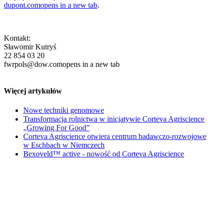
dupont.com
opens in a new tab
.
Kontakt:
Sławomir Kutryś
22 854 03 20
fwrpols@dow.com
opens in a new tab
Więcej artykułów
Nowe techniki genomowe
Transformacja rolnictwa w inicjatywie Corteva Agriscience
„Growing For Good”
Corteva Agriscience otwiera centrum badawczo-rozwojowe
w Eschbach w Niemczech
Bexoveld™ active - nowość od Corteva Agriscience