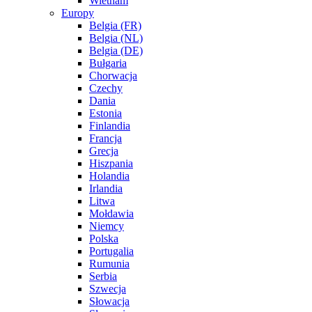
Wietnam
Europy
Belgia (FR)
Belgia (NL)
Belgia (DE)
Bułgaria
Chorwacja
Czechy
Dania
Estonia
Finlandia
Francja
Grecja
Hiszpania
Holandia
Irlandia
Litwa
Mołdawia
Niemcy
Polska
Portugalia
Rumunia
Serbia
Szwecja
Słowacja