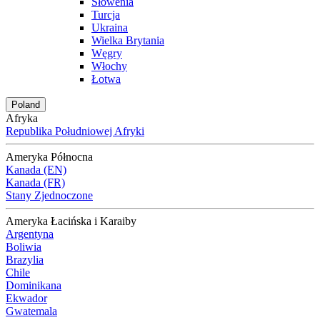
Słowenia
Turcja
Ukraina
Wielka Brytania
Węgry
Włochy
Łotwa
Poland
Afryka
Republika Południowej Afryki
Ameryka Północna
Kanada (EN)
Kanada (FR)
Stany Zjednoczone
Ameryka Łacińska i Karaiby
Argentyna
Boliwia
Brazylia
Chile
Dominikana
Ekwador
Gwatemala