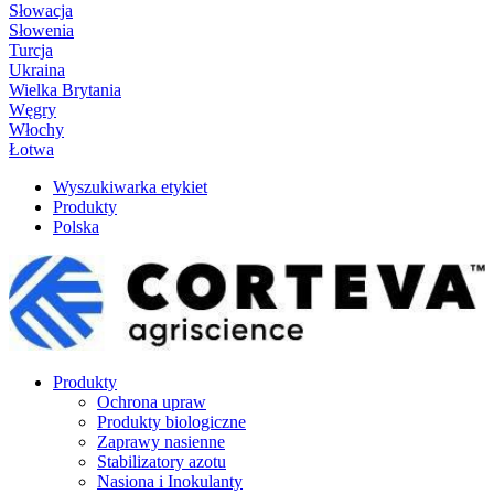
Słowacja
Słowenia
Turcja
Ukraina
Wielka Brytania
Węgry
Włochy
Łotwa
Wyszukiwarka etykiet
Produkty
Polska
Produkty
Ochrona upraw
Produkty biologiczne
Zaprawy nasienne
Stabilizatory azotu
Nasiona i Inokulanty