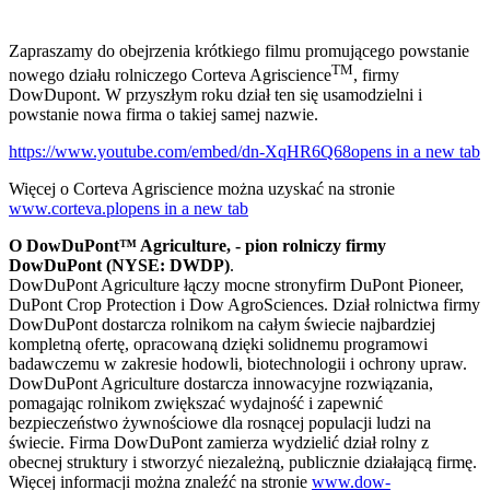
Zapraszamy do obejrzenia krótkiego filmu promującego powstanie
TM
nowego działu rolniczego Corteva Agriscience
, firmy
DowDupont. W przyszłym roku dział ten się usamodzielni i
powstanie nowa firma o takiej samej nazwie.
https://www.youtube.com/embed/dn-XqHR6Q68
opens in a new tab
Więcej o Corteva Agriscience można uzyskać na stronie
www.corteva.pl
opens in a new tab
O DowDuPont™ Agriculture, - pion rolniczy firmy
DowDuPont (NYSE: DWDP)
.
DowDuPont Agriculture łączy mocne stronyfirm DuPont Pioneer,
DuPont Crop Protection i Dow AgroSciences. Dział rolnictwa firmy
DowDuPont dostarcza rolnikom na całym świecie najbardziej
kompletną ofertę, opracowaną dzięki solidnemu programowi
badawczemu w zakresie hodowli, biotechnologii i ochrony upraw.
DowDuPont Agriculture dostarcza innowacyjne rozwiązania,
pomagając rolnikom zwiększać wydajność i zapewnić
bezpieczeństwo żywnościowe dla rosnącej populacji ludzi na
świecie. Firma DowDuPont zamierza wydzielić dział rolny z
obecnej struktury i stworzyć niezależną, publicznie działającą firmę.
Więcej informacji można znaleźć na stronie
www.dow-