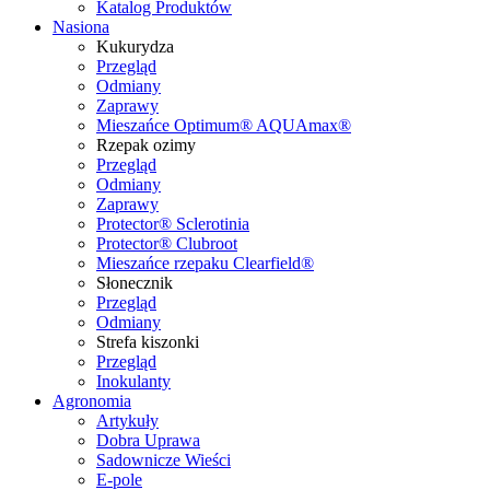
Katalog Produktów
Nasiona
Kukurydza
Przegląd
Odmiany
Zaprawy
Mieszańce Optimum® AQUAmax®
Rzepak ozimy
Przegląd
Odmiany
Zaprawy
Protector® Sclerotinia
Protector® Clubroot
Mieszańce rzepaku Clearfield®
Słonecznik
Przegląd
Odmiany
Strefa kiszonki
Przegląd
Inokulanty
Agronomia
Artykuły
Dobra Uprawa
Sadownicze Wieści
E-pole