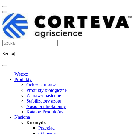
Szukaj
Wstecz
Produkty
Ochrona upraw
Produkty biologiczne
Zaprawy nasienne
Stabilizatory azotu
Nasiona i Inokulanty
Katalog Produktów
Nasiona
Kukurydza
Przegląd
Odmiany