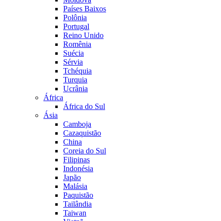
Países Baixos
Polônia
Portugal
Reino Unido
Romênia
Suécia
Sérvia
Tchéquia
Turquia
Ucrânia
África
África do Sul
Ásia
Camboja
Cazaquistão
China
Coreia do Sul
Filipinas
Indonésia
Japão
Malásia
Paquistão
Tailândia
Taiwan