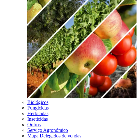
Biológicos
Fungicidas
Herbicidas
Inseticidas
Outros
Serviço Agronómico
Mapa Delegados de vendas