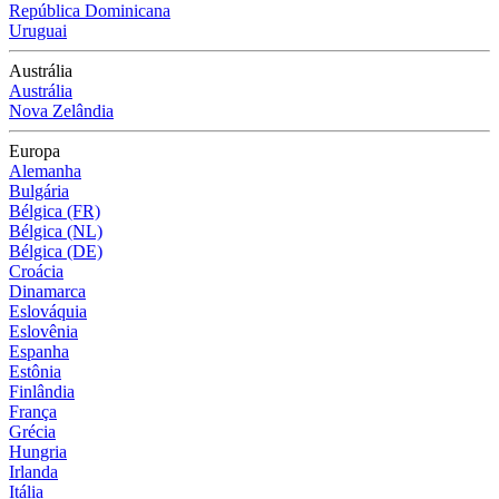
República Dominicana
Uruguai
Austrália
Austrália
Nova Zelândia
Europa
Alemanha
Bulgária
Bélgica (FR)
Bélgica (NL)
Bélgica (DE)
Croácia
Dinamarca
Eslováquia
Eslovênia
Espanha
Estônia
Finlândia
França
Grécia
Hungria
Irlanda
Itália