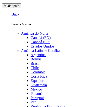
Mudar país
Back
Country Selector
América do Norte
Canadá (EN)
Canadá (FR)
Estados Unidos
América Latina e Caraíbas
Argentina
Bolívia
Brasil
Chile
Colômbia
Costa Rica
Equador
Guatemala
México
Panamá
Paraguai
Peru
República Dominicana