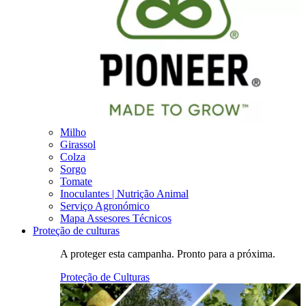
Milho
Girassol
Colza
Sorgo
Tomate
Inoculantes | Nutrição Animal
Serviço Agronómico
Mapa Assesores Técnicos
Proteção de culturas
A proteger esta campanha. Pronto para a próxima.
Proteção de Culturas