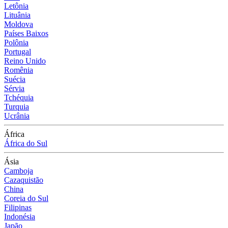
Letônia
Lituânia
Moldova
Países Baixos
Polônia
Portugal
Reino Unido
Romênia
Suécia
Sérvia
Tchéquia
Turquia
Ucrânia
África
África do Sul
Ásia
Camboja
Cazaquistão
China
Coreia do Sul
Filipinas
Indonésia
Japão