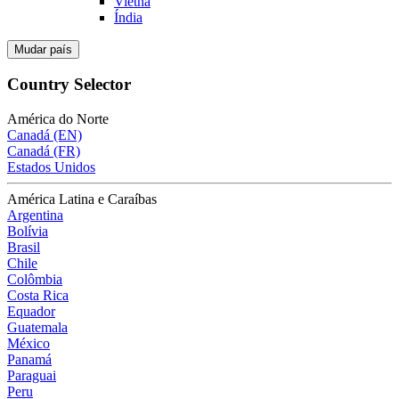
Vietnã
Índia
Mudar país
Country Selector
América do Norte
Canadá (EN)
Canadá (FR)
Estados Unidos
América Latina e Caraíbas
Argentina
Bolívia
Brasil
Chile
Colômbia
Costa Rica
Equador
Guatemala
México
Panamá
Paraguai
Peru