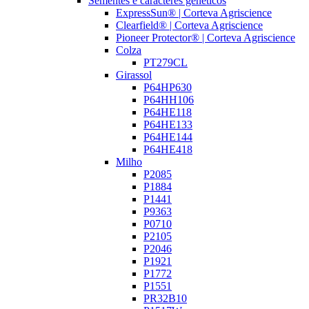
Sementes e caracteres genéticos
ExpressSun® | Corteva Agriscience
Clearfield® | Corteva Agriscience
Pioneer Protector® | Corteva Agriscience
Colza
PT279CL
Girassol
P64HP630
P64HH106
P64HE118
P64HE133
P64HE144
P64HE418
Milho
P2085
P1884
P1441
P9363
P0710
P2105
P2046
P1921
P1772
P1551
PR32B10