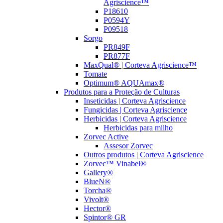
Agriscience™
P18610
P0594Y
P09518
Sorgo
PR849F
PR877F
MaxQual® | Corteva Agriscience™
Tomate
Optimum® AQUAmax®
Produtos para a Proteção de Culturas
Inseticidas | Corteva Agriscience
Fungicidas | Corteva Agriscience
Herbicidas | Corteva Agriscience
Herbicidas para milho
Zorvec Active
Assesor Zorvec
Outros produtos | Corteva Agriscience
Zorvec™ Vinabel®
Gallery®
BlueN®
Torcha®
Vivolt®
Hector®
Spintor® GR