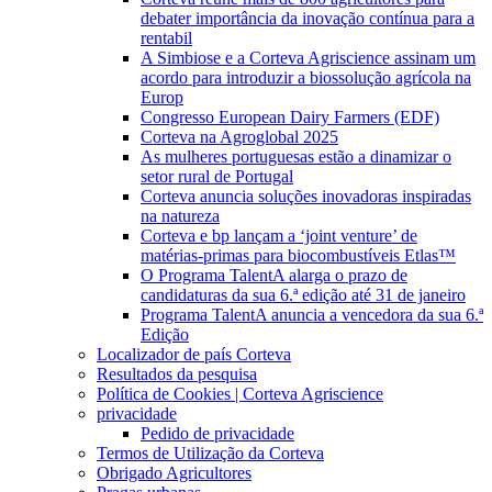
debater importância da inovação contínua para a
rentabil
A Simbiose e a Corteva Agriscience assinam um
acordo para introduzir a biossolução agrícola na
Europ
Congresso European Dairy Farmers (EDF)
Corteva na Agroglobal 2025
As mulheres portuguesas estão a dinamizar o
setor rural de Portugal
Corteva anuncia soluções inovadoras inspiradas
na natureza
Corteva e bp lançam a ‘joint venture’ de
matérias-primas para biocombustíveis Etlas™
O Programa TalentA alarga o prazo de
candidaturas da sua 6.ª edição até 31 de janeiro
Programa TalentA anuncia a vencedora da sua 6.ª
Edição
Localizador de país Corteva
Resultados da pesquisa
Política de Cookies | Corteva Agriscience
privacidade
Pedido de privacidade
Termos de Utilização da Corteva
Obrigado Agricultores