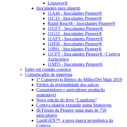
Lepsover®
Inoculantes para silagem
11A44 - Inoculantes Pioneer®
11C33 - Inoculantes Pioneer®
Rapid React® - Inoculantes Pioneer®
11GFT - Inoculantes Pioneer®
11G22 - Inoculantes Pioneer®
11AFT - Inoculantes Pioneer®
11H50 - Inoculantes Pioneer®
11B91 - Inoculantes Pioneer®
11CFT - Inoculantes Pioneer® | Corteva
Agriscience
11M55 - Inoculantes Pioneer®
Entre em contato conosco
Comunicados de imprensa
1º Congres(s)o Ibérico do Milho/Del Maíz 2019
Efeitos da profundidade dos sulcos
Consumidores e agricultores produção
sustentável
Nova edição do livro “Lutadoras”
Corteva planeja expandir gama Spinosyns
III Fórum da Pioneer junta mais de 750
agricultores
LumiGEN™, a nova marca tecnológica da
Corteva