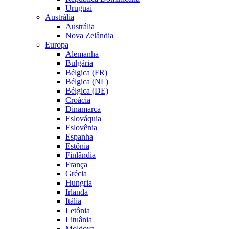
Uruguai
Austrália
Austrália
Nova Zelândia
Europa
Alemanha
Bulgária
Bélgica (FR)
Bélgica (NL)
Bélgica (DE)
Croácia
Dinamarca
Eslováquia
Eslovênia
Espanha
Estônia
Finlândia
França
Grécia
Hungria
Irlanda
Itália
Letônia
Lituânia
Moldova