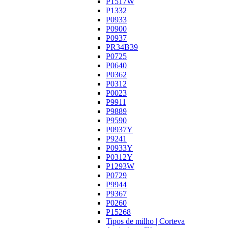
P1517W
P1332
P0933
P0900
P0937
PR34B39
P0725
P0640
P0362
P0312
P0023
P9911
P9889
P9590
P0937Y
P9241
P0933Y
P0312Y
P1293W
P0729
P9944
P9367
P0260
P15268
Tipos de milho | Corteva