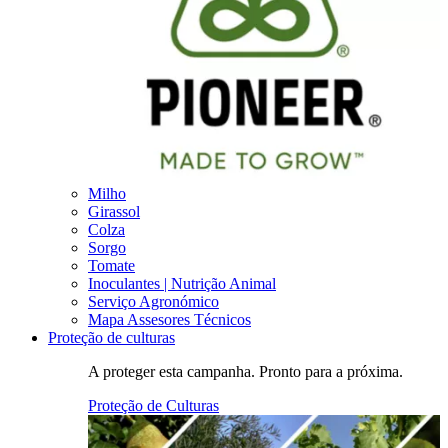
Milho
Girassol
Colza
Sorgo
Tomate
Inoculantes | Nutrição Animal
Serviço Agronómico
Mapa Assesores Técnicos
Proteção de culturas
A proteger esta campanha. Pronto para a próxima.
Proteção de Culturas