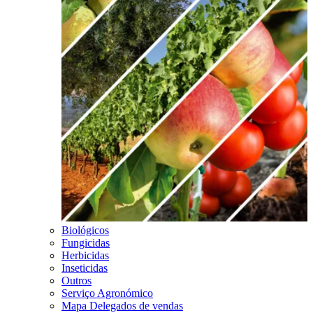
Biológicos
Fungicidas
Herbicidas
Inseticidas
Outros
Serviço Agronómico
Mapa Delegados de vendas