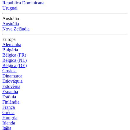
República Dominicana
Uruguai
Austrália
Austrália
Nova Zelândia
Europa
Alemanha
Bulgária
Bélgica (FR)
Bélgica (NL)
Bélgica (DE)
Croácia
Dinamarca
Eslováquia
Eslovênia
Espanha
Estônia
Finlândia
França
Grécia
Hungria
Irlanda
Itália