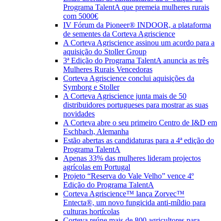
Programa TalentA que premeia mulheres rurais
com 5000€
IV Fórum da Pioneer® INDOOR, a plataforma
de sementes da Corteva Agriscience
A Corteva Agriscience assinou um acordo para a
aquisição do Stoller Group
3ª Edição do Programa TalentA anuncia as três
Mulheres Rurais Vencedoras
Corteva Agriscience conclui aquisições da
Symborg e Stoller
A Corteva Agriscience junta mais de 50
distribuidores portugueses para mostrar as suas
novidades
A Corteva abre o seu primeiro Centro de I&D em
Eschbach, Alemanha
Estão abertas as candidaturas para a 4ª edição do
Programa TalentA
Apenas 33% das mulheres lideram projectos
agrícolas em Portugal
Projeto “Reserva do Vale Velho” vence 4º
Edição do Programa TalentA
Corteva Agriscience™ lança Zorvec™
Entecta®, um novo fungicida anti-míldio para
culturas hortícolas
Corteva reúne mais de 800 agricultores para