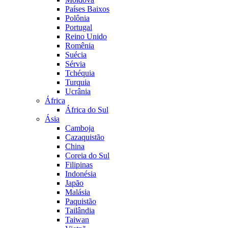
Países Baixos
Polônia
Portugal
Reino Unido
Romênia
Suécia
Sérvia
Tchéquia
Turquia
Ucrânia
África
África do Sul
Ásia
Camboja
Cazaquistão
China
Coreia do Sul
Filipinas
Indonésia
Japão
Malásia
Paquistão
Tailândia
Taiwan