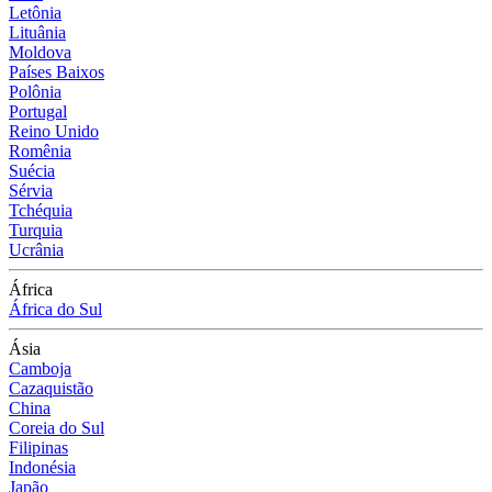
Letônia
Lituânia
Moldova
Países Baixos
Polônia
Portugal
Reino Unido
Romênia
Suécia
Sérvia
Tchéquia
Turquia
Ucrânia
África
África do Sul
Ásia
Camboja
Cazaquistão
China
Coreia do Sul
Filipinas
Indonésia
Japão