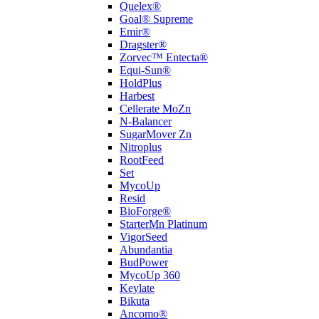
Quelex®
Goal® Supreme
Emir®
Dragster®
Zorvec™ Entecta®
Equi-Sun®
HoldPlus
Harbest
Cellerate MoZn
N-Balancer
SugarMover Zn
Nitroplus
RootFeed
Set
MycoUp
Resid
BioForge®
StarterMn Platinum
VigorSeed
Abundantia
BudPower
MycoUp 360
Keylate
Bikuta
Ancomo®