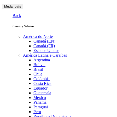
Mudar país
Back
Country Selector
América do Norte
Canadá (EN)
Canadá (FR)
Estados Unidos
América Latina e Caraíbas
Argentina
Bolívia
Brasil
Chile
Colômbia
Costa Rica
Equador
Guatemala
México
Panamá
Paraguai
Peru
República Dominicana