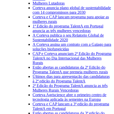
Mulheres Lutadoras
Corteva anuncia plano global de sustentabilidade
com 14 compromissos para 2030
Corteva e CAP lançam programa para apoiar as
mulheres rurais
1ª Edição do programa TalentA em Portugal
anuncia as três mulheres vencedoras
A Corteva publica o seu Relatorio Global de
Sustentabilidade 2020
A Corteva assina um contrato com a Gaïago para
soluções biofungicidas
CAP e Corteva anunciam 2ª Edição do Programa
TalentA no Dia Internacional das Mulheres
Rurais
Estão abertas as candidaturas da 2ª Edição do
Programa TalentA que premeia mulheres rurais
Últimos dias para apresentação das candidaturas
à 2ª edição do Programa TalentA
2ª Edição do Programa TalentA anuncia as três
Mulheres Rurais Vencedoras
Corteva Agriscience abre o primeiro centro de
tecnologia aplicada às sementes na Europa
Corteva e CAP lançam a 3ª edição do programa
TalentA em Portugal
Estão abertas as candidaturas da 3ª edição do