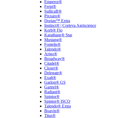
Emperor®
Ferpi®
SullicaB®
Pixxaro®
Dorian™ Extra
Instinct® | Corteva Agriscience
Kerb® Flo
Karathane® Star
Mustang®
Fontelis®
Talendo®
Arigo®
Broadway®
Citadel®
Closer®
Delegate®
Exalt®
Garlon® GS
Gartrel®
Radiant®
Spintor®
Spintor® ISCO
Talendo® Extra
Boavin®
Titus®