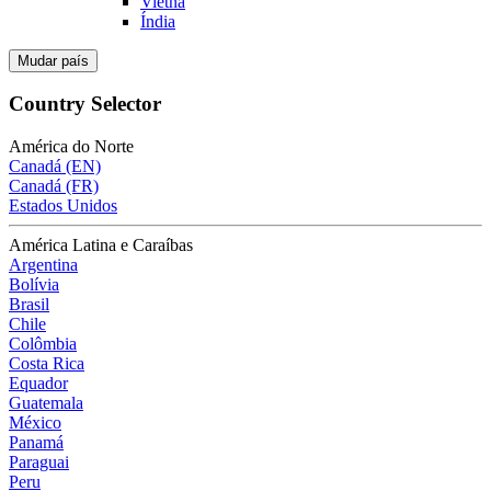
Vietnã
Índia
Mudar país
Country Selector
América do Norte
Canadá (EN)
Canadá (FR)
Estados Unidos
América Latina e Caraíbas
Argentina
Bolívia
Brasil
Chile
Colômbia
Costa Rica
Equador
Guatemala
México
Panamá
Paraguai
Peru