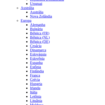
Uruguai
Austrália
Austrália
Nova Zelândia
Europa
Alemanha
Bulgária
Bélgica (FR)
Bélgica (NL)
Bélgica (DE)
Croácia
Dinamarca
Eslováquia
Eslovênia
Espanha
Estônia
Finlândia
França
Grécia
Hungria
Irlanda
Itália
Letônia
Lituânia
Moldova