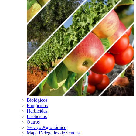
Biológicos
Fungicidas
Herbicidas
Inseticidas
Outros
Serviço Agronómico
Mapa Delegados de vendas