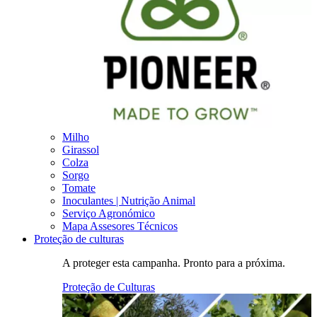
Milho
Girassol
Colza
Sorgo
Tomate
Inoculantes | Nutrição Animal
Serviço Agronómico
Mapa Assesores Técnicos
Proteção de culturas
A proteger esta campanha. Pronto para a próxima.
Proteção de Culturas