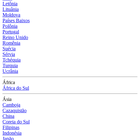
Letônia
Lituânia
Moldova
Países Baixos
Polônia
Portugal
Reino Unido
Romênia
Suécia
Sérvia
Tchéquia
Turquia
Ucrânia
África
África do Sul
Ásia
Camboja
Cazaquistão
China
Coreia do Sul
Filipinas
Indonésia
Japão