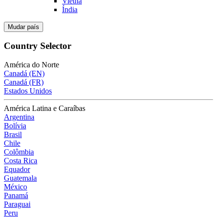
Vietnã
Índia
Mudar país
Country Selector
América do Norte
Canadá (EN)
Canadá (FR)
Estados Unidos
América Latina e Caraíbas
Argentina
Bolívia
Brasil
Chile
Colômbia
Costa Rica
Equador
Guatemala
México
Panamá
Paraguai
Peru