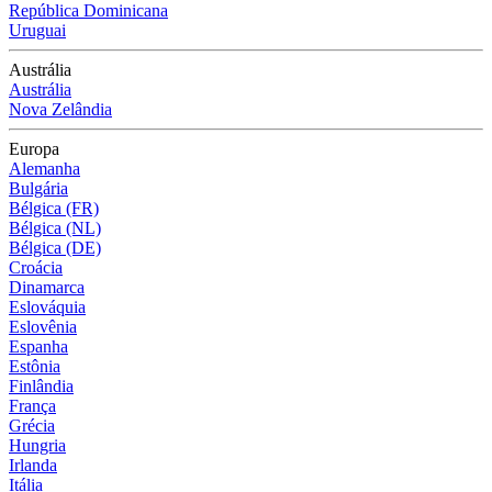
República Dominicana
Uruguai
Austrália
Austrália
Nova Zelândia
Europa
Alemanha
Bulgária
Bélgica (FR)
Bélgica (NL)
Bélgica (DE)
Croácia
Dinamarca
Eslováquia
Eslovênia
Espanha
Estônia
Finlândia
França
Grécia
Hungria
Irlanda
Itália