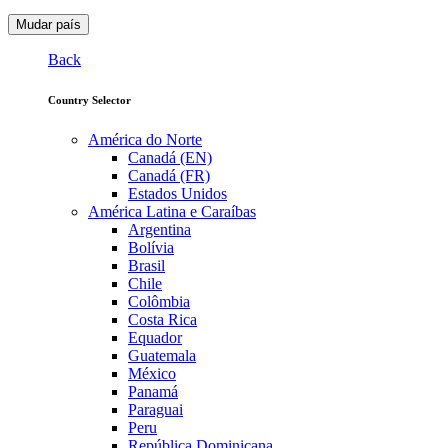
Mudar país
Back
Country Selector
América do Norte
Canadá (EN)
Canadá (FR)
Estados Unidos
América Latina e Caraíbas
Argentina
Bolívia
Brasil
Chile
Colômbia
Costa Rica
Equador
Guatemala
México
Panamá
Paraguai
Peru
República Dominicana