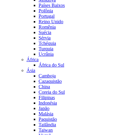
Países Baixos
Polônia
Portugal
Reino Unido
Romênia
Suécia
Sérvia
Tchéquia
Turquia
Ucrânia
África
África do Sul
Ásia
Camboja
Cazaquistão
China
Coreia do Sul
Filipinas
Indonésia
Japão
Malásia
Paquistão
Tailândia
Taiwan