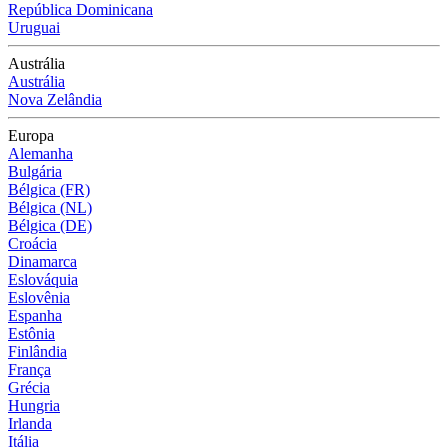
República Dominicana
Uruguai
Austrália
Austrália
Nova Zelândia
Europa
Alemanha
Bulgária
Bélgica (FR)
Bélgica (NL)
Bélgica (DE)
Croácia
Dinamarca
Eslováquia
Eslovênia
Espanha
Estônia
Finlândia
França
Grécia
Hungria
Irlanda
Itália