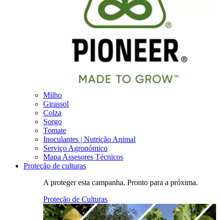
Milho
Girassol
Colza
Sorgo
Tomate
Inoculantes | Nutrição Animal
Serviço Agronómico
Mapa Assesores Técnicos
Proteção de culturas
A proteger esta campanha. Pronto para a próxima.
Proteção de Culturas