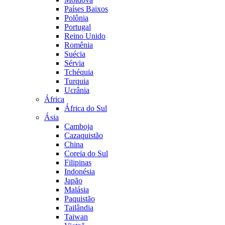
Países Baixos
Polônia
Portugal
Reino Unido
Romênia
Suécia
Sérvia
Tchéquia
Turquia
Ucrânia
África
África do Sul
Ásia
Camboja
Cazaquistão
China
Coreia do Sul
Filipinas
Indonésia
Japão
Malásia
Paquistão
Tailândia
Taiwan