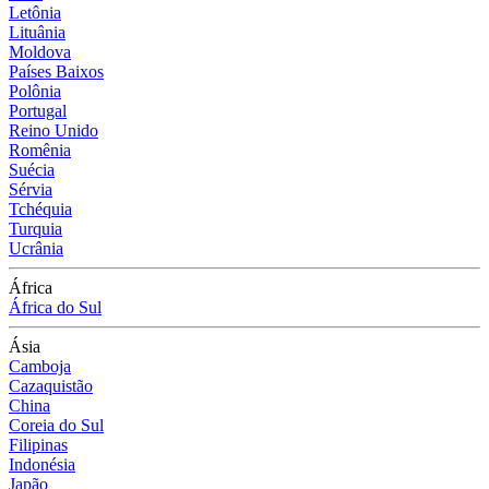
Letônia
Lituânia
Moldova
Países Baixos
Polônia
Portugal
Reino Unido
Romênia
Suécia
Sérvia
Tchéquia
Turquia
Ucrânia
África
África do Sul
Ásia
Camboja
Cazaquistão
China
Coreia do Sul
Filipinas
Indonésia
Japão