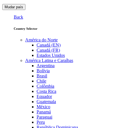
Mudar país
Back
Country Selector
América do Norte
Canadá (EN)
Canadá (FR)
Estados Unidos
América Latina e Caraíbas
Argentina
Bolívia
Brasil
Chile
Colômbia
Costa Rica
Equador
Guatemala
México
Panamá
Paraguai
Peru
República Dominicana