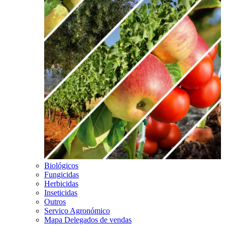
Biológicos
Fungicidas
Herbicidas
Inseticidas
Outros
Serviço Agronómico
Mapa Delegados de vendas