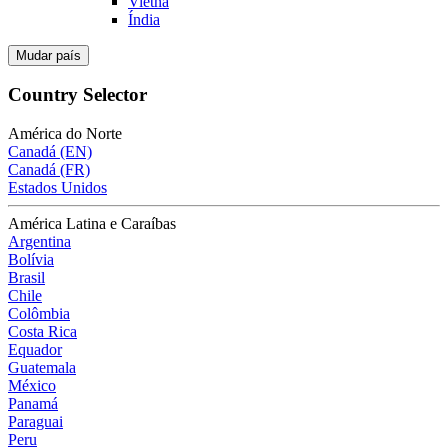
Vietnã
Índia
Mudar país
Country Selector
América do Norte
Canadá (EN)
Canadá (FR)
Estados Unidos
América Latina e Caraíbas
Argentina
Bolívia
Brasil
Chile
Colômbia
Costa Rica
Equador
Guatemala
México
Panamá
Paraguai
Peru