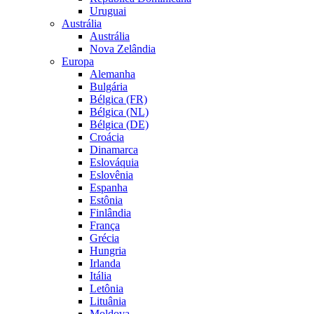
Uruguai
Austrália
Austrália
Nova Zelândia
Europa
Alemanha
Bulgária
Bélgica (FR)
Bélgica (NL)
Bélgica (DE)
Croácia
Dinamarca
Eslováquia
Eslovênia
Espanha
Estônia
Finlândia
França
Grécia
Hungria
Irlanda
Itália
Letônia
Lituânia
Moldova