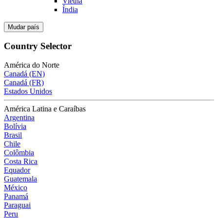
Vietnã
Índia
Mudar país
Country Selector
América do Norte
Canadá (EN)
Canadá (FR)
Estados Unidos
América Latina e Caraíbas
Argentina
Bolívia
Brasil
Chile
Colômbia
Costa Rica
Equador
Guatemala
México
Panamá
Paraguai
Peru