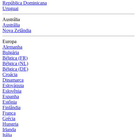
República Dominicana
Uruguai
Austrália
Austrália
Nova Zelândia
Europa
Alemanha
Bulgária
Bélgica (FR)
Bélgica (NL)
Bélgica (DE)
Croácia
Dinamarca
Eslováquia
Eslovênia
Espanha
Estônia
Finlândia
França
Grécia
Hungria
Irlanda
Itália