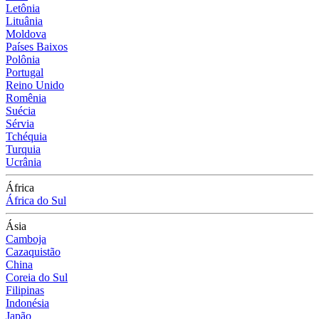
Letônia
Lituânia
Moldova
Países Baixos
Polônia
Portugal
Reino Unido
Romênia
Suécia
Sérvia
Tchéquia
Turquia
Ucrânia
África
África do Sul
Ásia
Camboja
Cazaquistão
China
Coreia do Sul
Filipinas
Indonésia
Japão