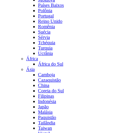
Países Baixos
Polônia
Portugal
Reino Unido
Romênia
Suécia
Sérvia
Tchéquia
Turquia
Ucrânia
África
África do Sul
Ásia
Camboja
Cazaquistão
China
Coreia do Sul
Filipinas
Indonésia
Japão
Malásia
Paquistão
Tailândia
Taiwan