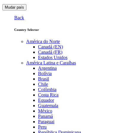
Mudar país
Back
Country Selector
América do Norte
Canadá (EN)
Canadá (FR)
Estados Unidos
América Latina e Caraíbas
Argentina
Bolívia
Brasil
Chile
Colômbia
Costa Rica
Equador
Guatemala
México
Panamá
Paraguai
Peru
República Dominicana