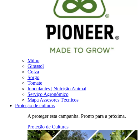
Milho
Girassol
Colza
Sorgo
Tomate
Inoculantes | Nutrição Animal
Serviço Agronómico
Mapa Assesores Técnicos
Proteção de culturas
A proteger esta campanha. Pronto para a próxima.
Proteção de Culturas