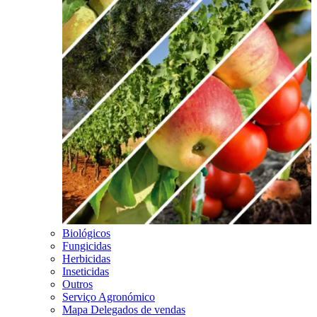
Biológicos
Fungicidas
Herbicidas
Inseticidas
Outros
Serviço Agronómico
Mapa Delegados de vendas