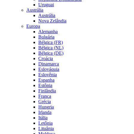
Uruguai
Austrália
Austrália
Nova Zelândia
Europa
Alemanha
Bulgária
Bélgica (FR)
Bélgica (NL)
Bélgica (DE)
Croácia
Dinamarca
Eslováquia
Eslovênia
Espanha
Estônia
Finlândia
França
Grécia
Hungria
Irlanda
Itália
Letônia
Lituânia
Moldova