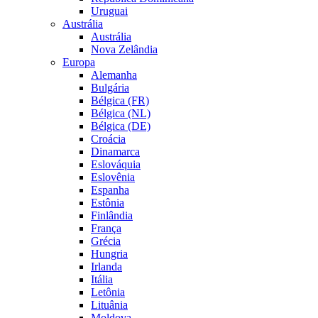
Uruguai
Austrália
Austrália
Nova Zelândia
Europa
Alemanha
Bulgária
Bélgica (FR)
Bélgica (NL)
Bélgica (DE)
Croácia
Dinamarca
Eslováquia
Eslovênia
Espanha
Estônia
Finlândia
França
Grécia
Hungria
Irlanda
Itália
Letônia
Lituânia
Moldova