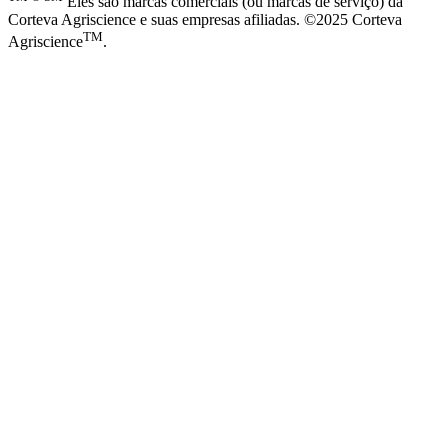
Eles são marcas comerciais (ou marcas de serviço) da
Corteva Agriscience e suas empresas afiliadas. ©2025 Corteva
TM
Agriscience
.