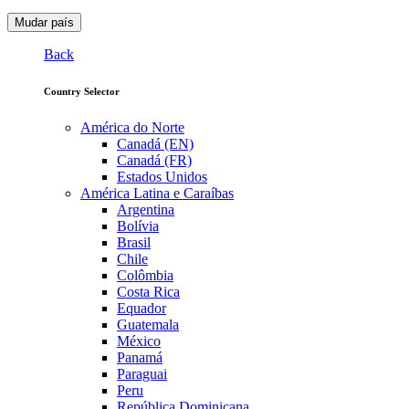
Mudar país
Back
Country Selector
América do Norte
Canadá (EN)
Canadá (FR)
Estados Unidos
América Latina e Caraíbas
Argentina
Bolívia
Brasil
Chile
Colômbia
Costa Rica
Equador
Guatemala
México
Panamá
Paraguai
Peru
República Dominicana