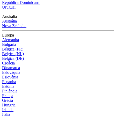
República Dominicana
Uruguai
Austrália
Austrália
Nova Zelândia
Europa
Alemanha
Bulgária
Bélgica (FR)
Bélgica (NL)
Bélgica (DE)
Croácia
Dinamarca
Eslováquia
Eslovênia
Espanha
Estônia
Finlândia
França
Grécia
Hungria
Irlanda
Itália