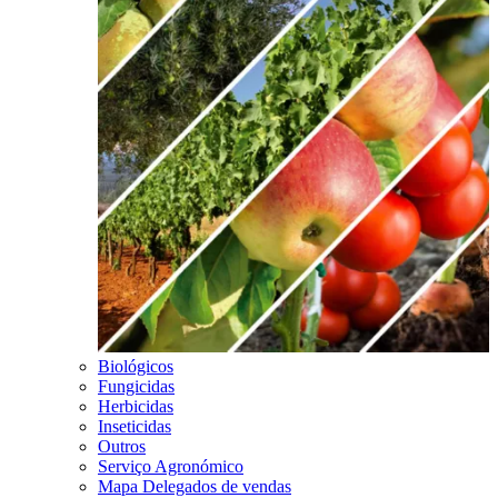
Biológicos
Fungicidas
Herbicidas
Inseticidas
Outros
Serviço Agronómico
Mapa Delegados de vendas