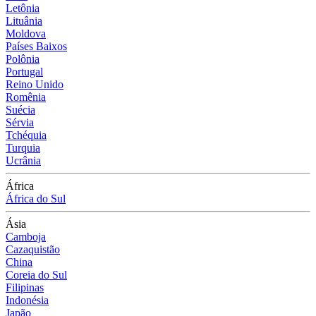
Letônia
Lituânia
Moldova
Países Baixos
Polônia
Portugal
Reino Unido
Romênia
Suécia
Sérvia
Tchéquia
Turquia
Ucrânia
África
África do Sul
Ásia
Camboja
Cazaquistão
China
Coreia do Sul
Filipinas
Indonésia
Japão