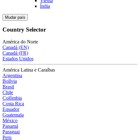
Vietnã
Índia
Mudar país
Country Selector
América do Norte
Canadá (EN)
Canadá (FR)
Estados Unidos
América Latina e Caraíbas
Argentina
Bolívia
Brasil
Chile
Colômbia
Costa Rica
Equador
Guatemala
México
Panamá
Paraguai
Peru