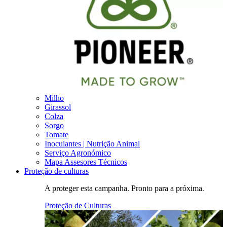
Milho
Girassol
Colza
Sorgo
Tomate
Inoculantes | Nutrição Animal
Serviço Agronómico
Mapa Assesores Técnicos
Proteção de culturas
A proteger esta campanha. Pronto para a próxima.
Proteção de Culturas