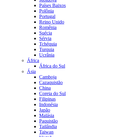
Países Baixos
Polônia
Portugal
Reino Unido
Romênia
Suécia
Sérvia
Tchéquia
Turquia
Ucrânia
África
África do Sul
Ásia
Camboja
Cazaquistão
China
Coreia do Sul
Filipinas
Indonésia
Japão
Malásia
Paquistão
Tailândia
Taiwan