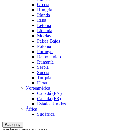
Grecia
Hungría
Irlanda
Italia
Letonia
Lituania
Moldavia
Países Bajos
Polonia
Portugal
Reino Unido
Rumanía
Serbia
Suecia
Turquía
Ucrania
Norteamérica
Canadá (EN)
Canadá (FR)
Estados Unidos
África
Sudáfrica
Paraguay