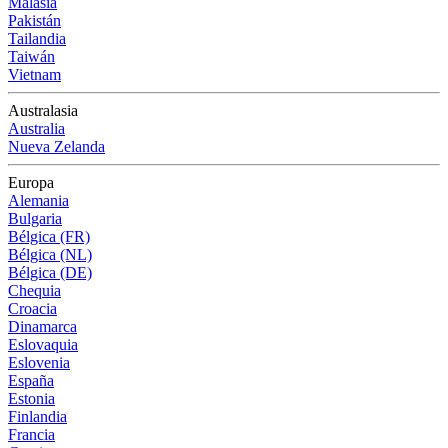
Malasia
Pakistán
Tailandia
Taiwán
Vietnam
Australasia
Australia
Nueva Zelanda
Europa
Alemania
Bulgaria
Bélgica (FR)
Bélgica (NL)
Bélgica (DE)
Chequia
Croacia
Dinamarca
Eslovaquia
Eslovenia
España
Estonia
Finlandia
Francia