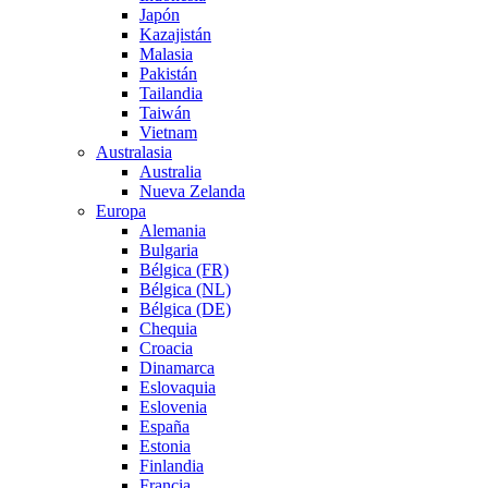
Japón
Kazajistán
Malasia
Pakistán
Tailandia
Taiwán
Vietnam
Australasia
Australia
Nueva Zelanda
Europa
Alemania
Bulgaria
Bélgica (FR)
Bélgica (NL)
Bélgica (DE)
Chequia
Croacia
Dinamarca
Eslovaquia
Eslovenia
España
Estonia
Finlandia
Francia