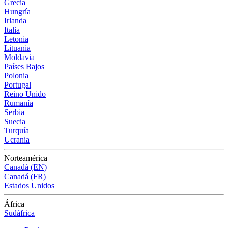
Grecia
Hungría
Irlanda
Italia
Letonia
Lituania
Moldavia
Países Bajos
Polonia
Portugal
Reino Unido
Rumanía
Serbia
Suecia
Turquía
Ucrania
Norteamérica
Canadá (EN)
Canadá (FR)
Estados Unidos
África
Sudáfrica