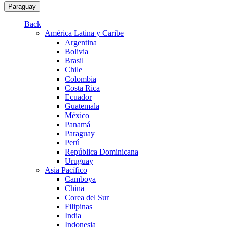
Paraguay
Back
América Latina y Caribe
Argentina
Bolivia
Brasil
Chile
Colombia
Costa Rica
Ecuador
Guatemala
México
Panamá
Paraguay
Perú
República Dominicana
Uruguay
Asia Pacífico
Camboya
China
Corea del Sur
Filipinas
India
Indonesia