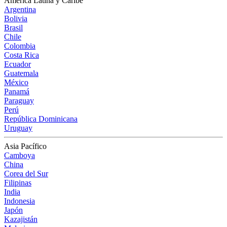
América Latina y Caribe
Argentina
Bolivia
Brasil
Chile
Colombia
Costa Rica
Ecuador
Guatemala
México
Panamá
Paraguay
Perú
República Dominicana
Uruguay
Asia Pacífico
Camboya
China
Corea del Sur
Filipinas
India
Indonesia
Japón
Kazajistán