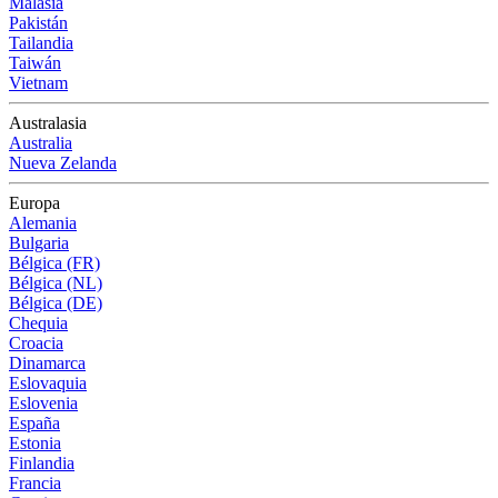
Malasia
Pakistán
Tailandia
Taiwán
Vietnam
Australasia
Australia
Nueva Zelanda
Europa
Alemania
Bulgaria
Bélgica (FR)
Bélgica (NL)
Bélgica (DE)
Chequia
Croacia
Dinamarca
Eslovaquia
Eslovenia
España
Estonia
Finlandia
Francia