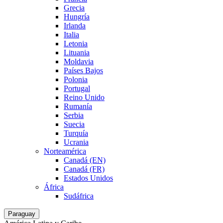
Grecia
Hungría
Irlanda
Italia
Letonia
Lituania
Moldavia
Países Bajos
Polonia
Portugal
Reino Unido
Rumanía
Serbia
Suecia
Turquía
Ucrania
Norteamérica
Canadá (EN)
Canadá (FR)
Estados Unidos
África
Sudáfrica
Paraguay