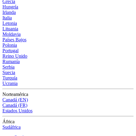
Grecia
Hungría
Irlanda
Italia
Letonia
Lituania
Moldavia
Países Bajos
Polonia
Portugal
Reino Unido
Rumanía
Serbia
Suecia
Turquía
Ucrania
Norteamérica
Canadá (EN)
Canadá (FR)
Estados Unidos
África
Sudáfrica