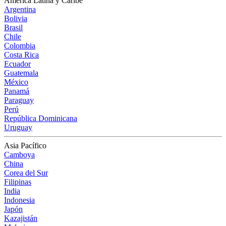
América Latina y Caribe
Argentina
Bolivia
Brasil
Chile
Colombia
Costa Rica
Ecuador
Guatemala
México
Panamá
Paraguay
Perú
República Dominicana
Uruguay
Asia Pacífico
Camboya
China
Corea del Sur
Filipinas
India
Indonesia
Japón
Kazajistán