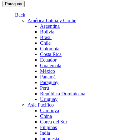
Paraguay
Back
América Latina y Caribe
Argentina
Bolivia
Brasil
Chile
Colombia
Costa Rica
Ecuador
Guatemala
México
Panamá
Paraguay
Perú
República Dominicana
Uruguay
Asia Pacífico
Camboya
China
Corea del Sur
Filipinas
India
Indonesia