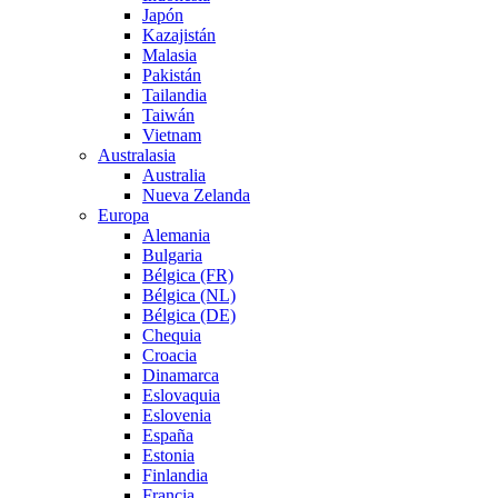
Japón
Kazajistán
Malasia
Pakistán
Tailandia
Taiwán
Vietnam
Australasia
Australia
Nueva Zelanda
Europa
Alemania
Bulgaria
Bélgica (FR)
Bélgica (NL)
Bélgica (DE)
Chequia
Croacia
Dinamarca
Eslovaquia
Eslovenia
España
Estonia
Finlandia
Francia