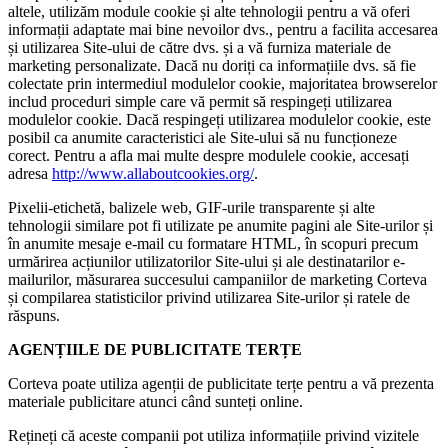
altele, utilizăm module cookie și alte tehnologii pentru a vă oferi
informații adaptate mai bine nevoilor dvs., pentru a facilita accesarea
și utilizarea Site-ului de către dvs. și a vă furniza materiale de
marketing personalizate. Dacă nu doriți ca informațiile dvs. să fie
colectate prin intermediul modulelor cookie, majoritatea browserelor
includ proceduri simple care vă permit să respingeți utilizarea
modulelor cookie. Dacă respingeți utilizarea modulelor cookie, este
posibil ca anumite caracteristici ale Site-ului să nu funcționeze
corect. Pentru a afla mai multe despre modulele cookie, accesați
adresa
http://www.allaboutcookies.org/
.
Pixelii-etichetă, balizele web, GIF-urile transparente și alte
tehnologii similare pot fi utilizate pe anumite pagini ale Site-urilor și
în anumite mesaje e-mail cu formatare HTML, în scopuri precum
urmărirea acțiunilor utilizatorilor Site-ului și ale destinatarilor e-
mailurilor, măsurarea succesului campaniilor de marketing Corteva
și compilarea statisticilor privind utilizarea Site-urilor și ratele de
răspuns.
AGENȚIILE DE PUBLICITATE TERȚE
Corteva poate utiliza agenții de publicitate terțe pentru a vă prezenta
materiale publicitare atunci când sunteți online.
Rețineți că aceste companii pot utiliza informațiile privind vizitele