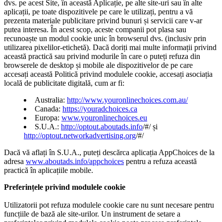
dvs. pe acest Site, în această Aplicație, pe alte site-uri sau în alte
aplicații, pe toate dispozitivele pe care le utilizați, pentru a vă
prezenta materiale publicitare privind bunuri și servicii care v-ar
putea interesa. În acest scop, aceste companii pot plasa sau
recunoaște un modul cookie unic în browserul dvs. (inclusiv prin
utilizarea pixelilor-etichetă). Dacă doriți mai multe informații privind
această practică sau privind modurile în care o puteți refuza din
browserele de desktop și mobile ale dispozitivelor de pe care
accesați această Politică privind modulele cookie, accesați asociația
locală de publicitate digitală, cum ar fi:
Australia:
http://www.youronlinechoices.com.au/
Canada:
https://youradchoices.ca
Europa:
www.youronlinechoices.eu
S.U.A.:
http://optout.aboutads.info
/#/ și
http://optout.networkadvertising.org
/#/
Dacă vă aflați în S.U.A., puteți descărca aplicația AppChoices de la
adresa
www.aboutads.info/appchoices
pentru a refuza această
practică în aplicațiile mobile.
Preferințele privind modulele cookie
Utilizatorii pot refuza modulele cookie care nu sunt necesare pentru
funcțiile de bază ale site-urilor. Un instrument de setare a