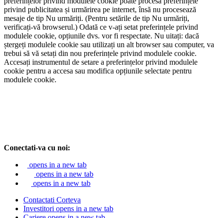
preferințelor privind modulele cookie poate procesa preferințele
privind publicitatea și urmărirea pe internet, însă nu procesează
mesaje de tip Nu urmăriți. (Pentru setările de tip Nu urmăriți,
verificați-vă browserul.) Odată ce v-ați setat preferințele privind
modulele cookie, opțiunile dvs. vor fi respectate. Nu uitați: dacă
ștergeți modulele cookie sau utilizați un alt browser sau computer, va
trebui să vă setați din nou preferințele privind modulele cookie.
Accesați instrumentul de setare a preferințelor privind modulele
cookie pentru a accesa sau modifica opțiunile selectate pentru
modulele cookie.
Conectati-va cu noi:
opens in a new tab
opens in a new tab
opens in a new tab
Contactati Corteva
Investitori
opens in a new tab
Cariere
opens in a new tab