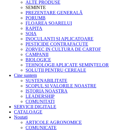
ALTE PRODUSE
SEMINTE
PREZENTARE GENERALĂ
PORUMB
FLOAREA SOARELUI
RAPITA
SOIA
INOCULANTI SI APLICATOARE
PESTICIDE CONTRAFACUTE
ZORVEC IN CULTURA DE CARTOF
CAMPANII
BIOLOGICE
TEHNOLOGII APLICATE SEMINȚELOR
SOLUTII PENTRU CEREALE
Cine suntem
SUSTENABILITATE
SCOPUL SI VALORILE NOASTRE
ISTORIA NOASTRA
LEADERSHIP
COMUNITATI
SERVICII DIGITALE
CATALOAGE
Noutati
ARTICOLE AGRONOMICE
COMUNICATE