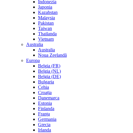
Indonezia
Japonia
Kazahstan
Malaysia
Pakistan
Taiwan
Thailanda
Vietnam
Australia
Australia
Noua Zeelandă
Europa
Belgia (FR)
Belgia (NL)
Belgia (DE)
Bulgaria
Cehia
Croația
Danemarca
Estonia
Finlanda
Franța
Germania
Grecia
Irlanda