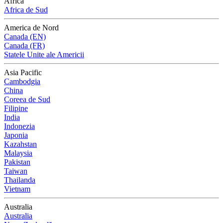
Africa
Africa de Sud
America de Nord
Canada (EN)
Canada (FR)
Statele Unite ale Americii
Asia Pacific
Cambodgia
China
Coreea de Sud
Filipine
India
Indonezia
Japonia
Kazahstan
Malaysia
Pakistan
Taiwan
Thailanda
Vietnam
Australia
Australia