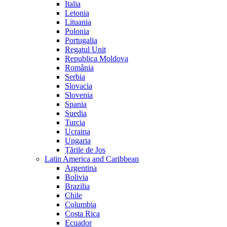
Italia
Letonia
Lituania
Polonia
Portugalia
Regatul Unit
Republica Moldova
România
Serbia
Slovacia
Slovenia
Spania
Suedia
Turcia
Ucraina
Ungaria
Țările de Jos
Latin America and Caribbean
Argentina
Bolivia
Brazilia
Chile
Columbia
Costa Rica
Ecuador