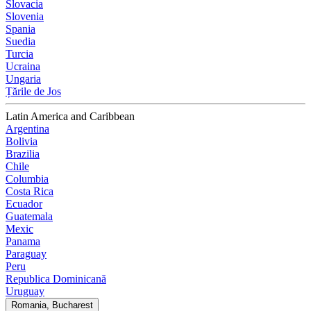
Slovacia
Slovenia
Spania
Suedia
Turcia
Ucraina
Ungaria
Țările de Jos
Latin America and Caribbean
Argentina
Bolivia
Brazilia
Chile
Columbia
Costa Rica
Ecuador
Guatemala
Mexic
Panama
Paraguay
Peru
Republica Dominicană
Uruguay
Romania, Bucharest