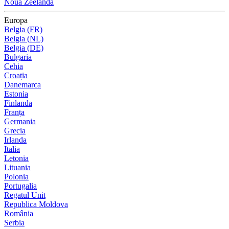
Noua Zeelandă
Europa
Belgia (FR)
Belgia (NL)
Belgia (DE)
Bulgaria
Cehia
Croația
Danemarca
Estonia
Finlanda
Franța
Germania
Grecia
Irlanda
Italia
Letonia
Lituania
Polonia
Portugalia
Regatul Unit
Republica Moldova
România
Serbia