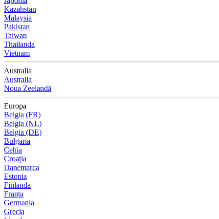
Japonia
Kazahstan
Malaysia
Pakistan
Taiwan
Thailanda
Vietnam
Australia
Australia
Noua Zeelandă
Europa
Belgia (FR)
Belgia (NL)
Belgia (DE)
Bulgaria
Cehia
Croația
Danemarca
Estonia
Finlanda
Franța
Germania
Grecia