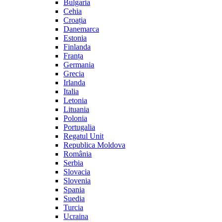
Bulgaria
Cehia
Croația
Danemarca
Estonia
Finlanda
Franța
Germania
Grecia
Irlanda
Italia
Letonia
Lituania
Polonia
Portugalia
Regatul Unit
Republica Moldova
România
Serbia
Slovacia
Slovenia
Spania
Suedia
Turcia
Ucraina