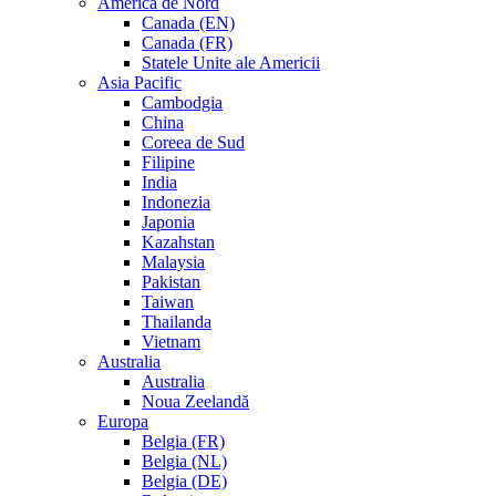
America de Nord
Canada (EN)
Canada (FR)
Statele Unite ale Americii
Asia Pacific
Cambodgia
China
Coreea de Sud
Filipine
India
Indonezia
Japonia
Kazahstan
Malaysia
Pakistan
Taiwan
Thailanda
Vietnam
Australia
Australia
Noua Zeelandă
Europa
Belgia (FR)
Belgia (NL)
Belgia (DE)