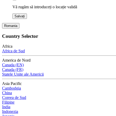
Vă rugăm să introduceți o locație validă
Salvați
Romania
Country Selector
Africa
Africa de Sud
America de Nord
Canada (EN)
Canada (FR)
Statele Unite ale Americii
Asia Pacific
Cambodgia
China
Coreea de Sud
Filipine
India
Indonezia