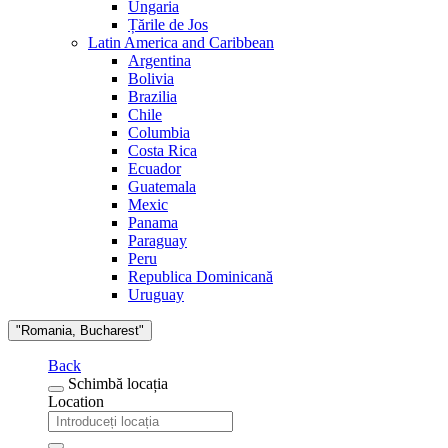
Ungaria
Țările de Jos
Latin America and Caribbean
Argentina
Bolivia
Brazilia
Chile
Columbia
Costa Rica
Ecuador
Guatemala
Mexic
Panama
Paraguay
Peru
Republica Dominicană
Uruguay
"Romania, Bucharest"
Back
Schimbă locația
Location