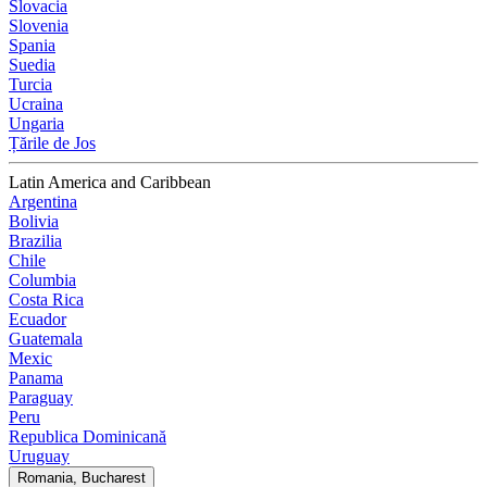
Slovacia
Slovenia
Spania
Suedia
Turcia
Ucraina
Ungaria
Țările de Jos
Latin America and Caribbean
Argentina
Bolivia
Brazilia
Chile
Columbia
Costa Rica
Ecuador
Guatemala
Mexic
Panama
Paraguay
Peru
Republica Dominicană
Uruguay
Romania, Bucharest