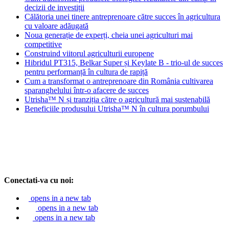
decizii de investiții
Călătoria unei tinere antreprenoare către succes în agricultura
cu valoare adăugată
Noua generație de experți, cheia unei agriculturi mai
competitive
Construind viitorul agriculturii europene
Hibridul PT315, Belkar Super și Keylate B - trio-ul de succes
pentru performanță în cultura de rapiță
Cum a transformat o antreprenoare din România cultivarea
sparanghelului într-o afacere de succes
Utrisha™ N și tranziția către o agricultură mai sustenabilă
Beneficiile produsului Utrisha™ N în cultura porumbului
Conectati-va cu noi:
opens in a new tab
opens in a new tab
opens in a new tab