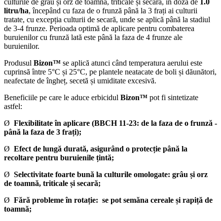
culturile de
grâu și orz de toamnă, triticale și secară, în doza de
1.0
litru/ha
, începând cu faza de o frunză până la 3 frați ai culturii
tratate, cu excepția culturii de secară, unde se aplică până la stadiul
de 3-4 frunze. Perioada optimă de aplicare pentru combaterea
buruienilor cu frunză lată este până la faza de 4 frunze ale
buruienilor.
Produsul
Bizon™
se aplică atunci când temperatura aerului este
cuprinsă între 5°C și 25°C, pe plantele neatacate de boli și dăunători,
neafectate de îngheț, secetă și umiditate excesivă.
Beneficiile pe care le aduce erbicidul
Bizon™
pot fi sintetizate
astfel:
Ø
Flexibilitate în aplicare (BBCH 11-23: de la faza de o frunză -
până la faza de 3 frați);
Ø
Efect de lungă durată, asigurând o protecție până la
recoltare pentru buruienile țintă;
Ø
Selectivitate foarte bună la culturile omologate: grâu și orz
de toamnă, triticale și secară;
Ø
Fără probleme în rotație: se pot semăna cereale și rapiță de
toamnă;