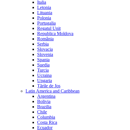
Italia
Letonia
Lituania
Polonia
Portugalia
Regatul Unit
Republica Moldova
România
Serbia
Slovacia
Slovenia
Spania
Suedia
Turcia
Ucraina
Ungaria
Țările de Jos
Latin America and Caribbean
Argentina
Bolivia
Brazilia
Chile
Columbia
Costa Rica
Ecuador