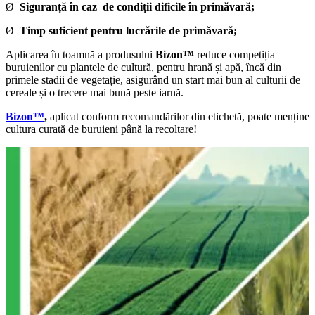
Ø
Siguranță în caz de condiții dificile în primăvară;
Ø
Timp suficient pentru lucrările de primăvară;
Aplicarea în toamnă a produsului
Bizon™
reduce competiția
buruienilor cu plantele de cultură, pentru hrană și apă, încă din
primele stadii de vegetație, asigurând un start mai bun al culturii de
cereale și o trecere mai bună peste iarnă.
Bizon™
,
aplicat conform recomandărilor din etichetă, poate menține
cultura curată de buruieni până la recoltare!