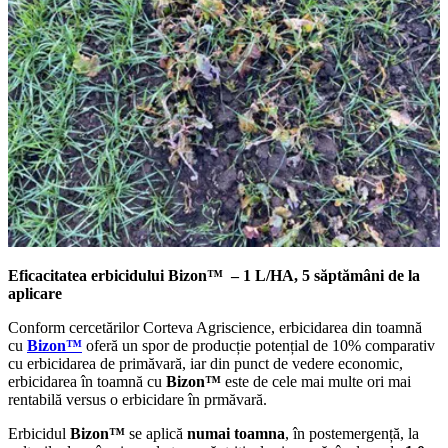
Eficacitatea erbicidului Bizon™
– 1 L/HA, 5 săptămâni de la
aplicare
Conform cercetărilor Corteva Agriscience, erbicidarea din toamnă
cu
Bizon™
oferă un spor de producție potențial de 10% comparativ
cu erbicidarea de primăvară, iar din punct de vedere economic,
erbicidarea în toamnă cu
Bizon™
este de cele mai multe ori mai
rentabilă versus o erbicidare în prmăvară.
Erbicidul
Bizon™
se aplică
numai
toamna
, în postemergență, la