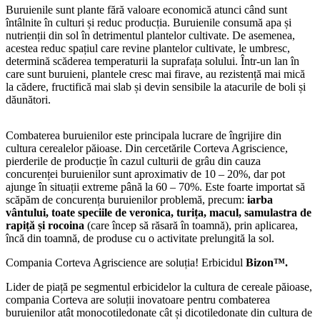
Buruienile sunt plante fără valoare economică atunci când sunt
întâlnite în culturi și reduc producția. Buruienile consumă apa și
nutrienții din sol în detrimentul plantelor cultivate. De asemenea,
acestea reduc spațiul care revine plantelor cultivate, le umbresc,
determină scăderea temperaturii la suprafața solului. Într-un lan în
care sunt buruieni, plantele cresc mai firave, au rezistență mai mică
la cădere, fructifică mai slab și devin sensibile la atacurile de boli și
dăunători.
Combaterea buruienilor este principala lucrare de îngrijire din
cultura cerealelor păioase. Din cercetările Corteva Agriscience,
pierderile de producție în cazul culturii de grâu din cauza
concurenței buruienilor sunt aproximativ de 10 – 20%, dar pot
ajunge în situații extreme până la 60 – 70%. Este foarte importat să
scăpăm de concurența buruienilor problemă, precum:
iarba
vântului, toate speciile de veronica, turița, macul, samulastra de
rapiță și rocoina
(care încep să răsară în toamnă), prin aplicarea,
încă din toamnă, de produse cu o activitate prelungită la sol.
Compania Corteva Agriscience are soluția! Erbicidul
Bizon™.
Lider de piață pe segmentul erbicidelor la cultura de cereale păioase,
compania Corteva are soluții inovatoare pentru combaterea
buruienilor atât monocotiledonate cât și dicotiledonate din cultura de