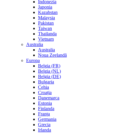
Indonezia
Japonia
Kazahstan
Malaysia
Pakistan
Taiwan
Thailanda
Vietnam
Australia
Australia
Noua Zeelandă
Europa
Belgia (FR)
Belgia (NL)
Belgia (DE)
Bulgaria
Cehia
Croația
Danemarca
Estonia
Finlanda
Franța
Germania
Grecia
Irlanda