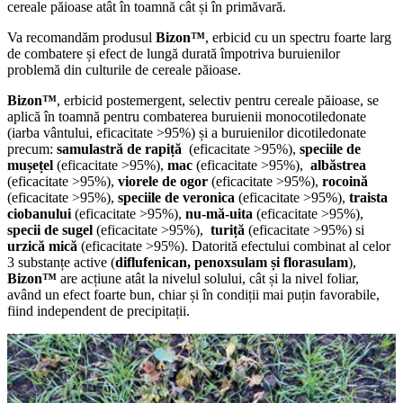
cereale păioase atât în toamnă cât și în primăvară.
Va recomandăm produsul
Bizon™
, erbicid cu un spectru foarte larg
de combatere și efect de lungă durată împotriva buruienilor
problemă din culturile de cereale păioase.
Bizon™
, erbicid postemergent, selectiv pentru cereale păioase, se
aplică în toamnă pentru combaterea buruienii monocotiledonate
(iarba vântului, eficacitate >95%) și a buruienilor dicotiledonate
precum:
samulastră de rapiță
(eficacitate >95%),
speciile de
mușețel
(eficacitate >95%),
mac
(eficacitate >95%),
albăstrea
(eficacitate >95%),
viorele de ogor
(eficacitate >95%),
rocoină
(eficacitate >95%),
speciile de veronica
(eficacitate >95%),
traista
ciobanului
(eficacitate >95%),
nu-mă-uita
(eficacitate >95%),
specii de sugel
(eficacitate >95%),
turiță
(eficacitate >95%) si
urzică mică
(eficacitate >95%). Datorită efectului combinat al celor
3 substanțe active (
diflufenican, penoxsulam și florasulam
),
Bizon™
are acțiune atât la nivelul solului, cât și la nivel foliar,
având un efect foarte bun, chiar și în condiții mai puțin favorabile,
fiind independent de precipitații.