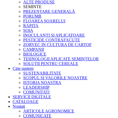
ALTE PRODUSE
SEMINTE
PREZENTARE GENERALĂ
PORUMB
FLOAREA SOARELUI
RAPITA
SOIA
INOCULANTI SI APLICATOARE
PESTICIDE CONTRAFACUTE
ZORVEC IN CULTURA DE CARTOF
CAMPANII
BIOLOGICE
TEHNOLOGII APLICATE SEMINȚELOR
SOLUTII PENTRU CEREALE
Cine suntem
SUSTENABILITATE
SCOPUL SI VALORILE NOASTRE
ISTORIA NOASTRA
LEADERSHIP
COMUNITATI
SERVICII DIGITALE
CATALOAGE
Noutati
ARTICOLE AGRONOMICE
COMUNICATE