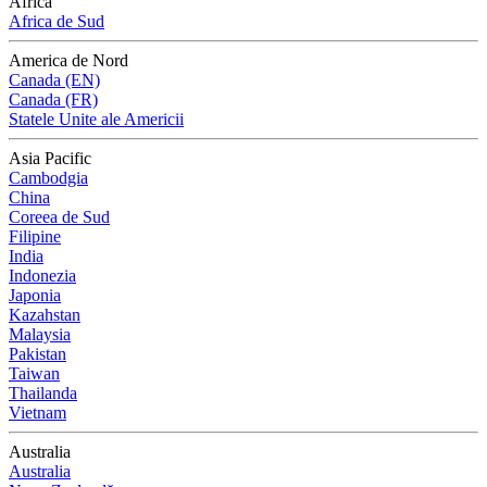
Africa
Africa de Sud
America de Nord
Canada (EN)
Canada (FR)
Statele Unite ale Americii
Asia Pacific
Cambodgia
China
Coreea de Sud
Filipine
India
Indonezia
Japonia
Kazahstan
Malaysia
Pakistan
Taiwan
Thailanda
Vietnam
Australia
Australia