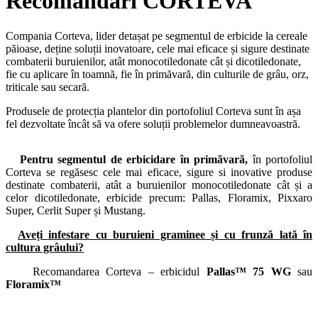
Recomandări CORTEVA
Compania Corteva, lider detașat pe segmentul de erbicide la cereale
păioase, deține soluții inovatoare, cele mai eficace și sigure destinate
combaterii buruienilor, atât monocotiledonate cât și dicotiledonate,
fie cu aplicare în toamnă, fie în primăvară, din culturile de grâu, orz,
triticale sau secară.
Produsele de protecția plantelor din portofoliul Corteva sunt în așa
fel dezvoltate încât să va ofere soluții problemelor dumneavoastră.
Pentru segmentul de erbicidare în primăvară,
în portofoliul
Corteva se regăsesc cele mai eficace, sigure si inovative produse
destinate combaterii, atât a buruienilor monocotiledonate cât și a
celor dicotiledonate, erbicide precum: Pallas, Floramix, Pixxaro
Super, Cerlit Super și Mustang.
Aveți infestare cu buruieni graminee și cu frunză lată în
cultura grâului?
Recomandarea Corteva – erbicidul
Pallas™ 75 WG
sau
Floramix™