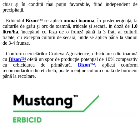
chiar și în condiții mai puțin favorabile, fiind independent de
precipitații.
Erbicidul
Bizon™
se aplică
numai
toamna
, în postemergență, la
culturile de grâu și orz de toamnă, triticale și secară, în doză de
1.0
litru/ha
, începând cu faza de o frunză până la 3 frați ai culturii
tratate, cu excepția culturii de secară, unde se aplică până la stadiul
de 3-4 frunze.
Conform cercetărilor Corteva Agriscience, erbicidarea din toamnă
cu
Bizon™
oferă un spor de producție potențial de 10% comparativ
cu erbicidarea de primăvară.
Bizon™
,
aplicat conform
recomandărilor din etichetă, poate menține cultura curată de buruieni
până la recoltare.