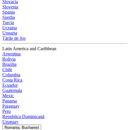
Slovacia
Slovenia
Spania
Suedia
Turcia
Ucraina
Ungaria
Țările de Jos
Latin America and Caribbean
Argentina
Bolivia
Brazilia
Chile
Columbia
Costa Rica
Ecuador
Guatemala
Mexic
Panama
Paraguay
Peru
Republica Dominicană
Uruguay
Romania, Bucharest