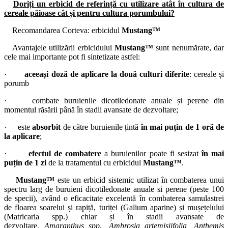
Doriți un erbicid de referință cu utilizare atât în cultura de
cereale păioase cât și pentru cultura porumbului?
Recomandarea Corteva:
erbicidul
Mustang™
Avantajele utilizării erbicidului
Mustang™
sunt nenumărate, dar
cele mai importante pot fi sintetizate astfel:
·
aceeași doză de aplicare la două culturi diferite
: cereale și
porumb
· combate buruienile dicotiledonate anuale și perene din
momentul răsării până în stadii avansate de dezvoltare;
· este
absorbit
de către buruienile țintă
în mai puțin de 1 oră de
la aplicare
;
·
efectul de combatere
a buruienilor poate fi sesizat
în mai
puțin de 1 zi
de la tratamentul cu erbicidul
Mustang™
.
Mustang™
este un erbicid sistemic utilizat în combaterea unui
spectru larg de buruieni dicotiledonate anuale si perene (peste 100
de specii), având o eficacitate excelentă în combaterea samulastrei
de floarea soarelui și rapiță, turiței (Galium aparine) și mușețelului
(Matricaria spp.) chiar și în stadii avansate de
dezvoltare,
Amaranthus spp., Ambrosia artemisiifolia, Anthemis