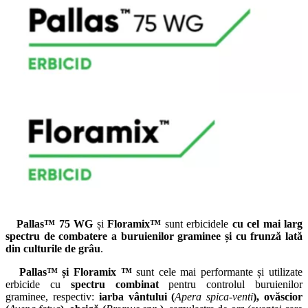
Pallas™ 75 WG
și
Floramix™
sunt erbicidele
cu cel mai larg
spectru de combatere a buruienilor graminee și cu frunză lată
din culturile de grâu
.
Pallas™ și Floramix ™
sunt cele mai performante și utilizate
erbicide cu
spectru combinat
pentru controlul buruienilor
graminee, respectiv:
iarba vântului (
Apera spica-venti
), ovăscior