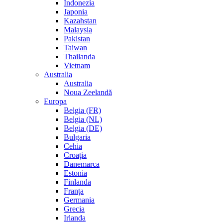
Indonezia
Japonia
Kazahstan
Malaysia
Pakistan
Taiwan
Thailanda
Vietnam
Australia
Australia
Noua Zeelandă
Europa
Belgia (FR)
Belgia (NL)
Belgia (DE)
Bulgaria
Cehia
Croația
Danemarca
Estonia
Finlanda
Franța
Germania
Grecia
Irlanda