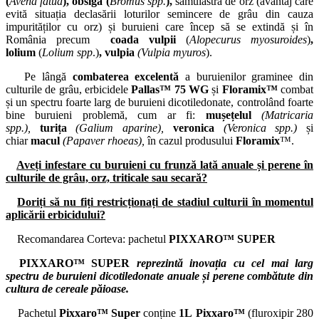
(
Avena fatua
), obsigă (
Bromus spp.
),
samulastra de orz (avantaj care
evită situația declasării loturilor semincere de grâu din cauza
impurităților cu orz) și buruieni care încep să se extindă și în
România precum
coada vulpii
(
Alopecurus myosuroides
)
,
lolium
(
Lolium spp
.)
, vulpia
(Vulpia myuros
).
Pe lângă
combaterea excelentă
a buruienilor graminee din
culturile de grâu, erbicidele
Pallas™ 75 WG
și
Floramix™
combat
și un spectru foarte larg de buruieni dicotiledonate, controlând foarte
bine buruieni problemă, cum ar fi:
mușețelul
(Matricaria
spp.),
turița
(Galium aparine),
veronica
(Veronica spp.)
și
chiar
macul
(Papaver rhoeas),
în cazul produsului
Floramix
™.
Aveți infestare cu buruieni cu frunză lată anuale și perene în
culturile de grâu, orz, triticale sau secară?
Doriți să nu fiți restricționați de stadiul culturii în momentul
aplicării erbicidului?
Recomandarea Corteva: pachetul
PIXXARO™ SUPER
PIXXARO™ SUPER
reprezintă inovația cu cel mai larg
spectru de buruieni dicotiledonate anuale și perene combătute din
cultura de cereale păioase.
Pachetul
Pixxaro™ Super
conține
1L
Pixxaro™
(fluroxipir 280