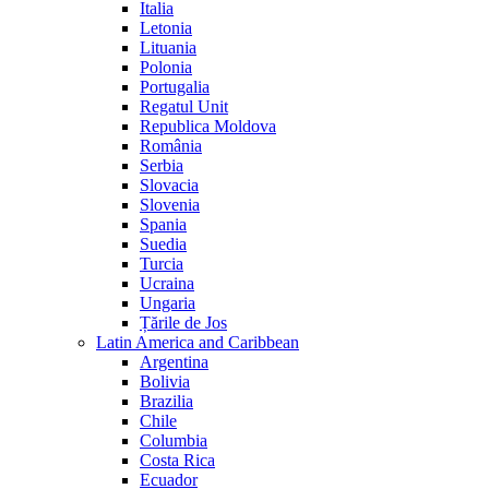
Italia
Letonia
Lituania
Polonia
Portugalia
Regatul Unit
Republica Moldova
România
Serbia
Slovacia
Slovenia
Spania
Suedia
Turcia
Ucraina
Ungaria
Țările de Jos
Latin America and Caribbean
Argentina
Bolivia
Brazilia
Chile
Columbia
Costa Rica
Ecuador