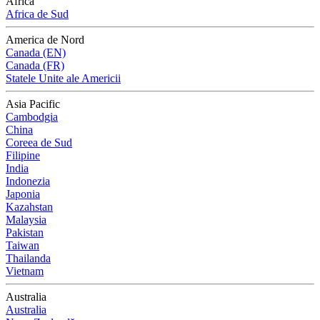
Africa
Africa de Sud
America de Nord
Canada (EN)
Canada (FR)
Statele Unite ale Americii
Asia Pacific
Cambodgia
China
Coreea de Sud
Filipine
India
Indonezia
Japonia
Kazahstan
Malaysia
Pakistan
Taiwan
Thailanda
Vietnam
Australia
Australia