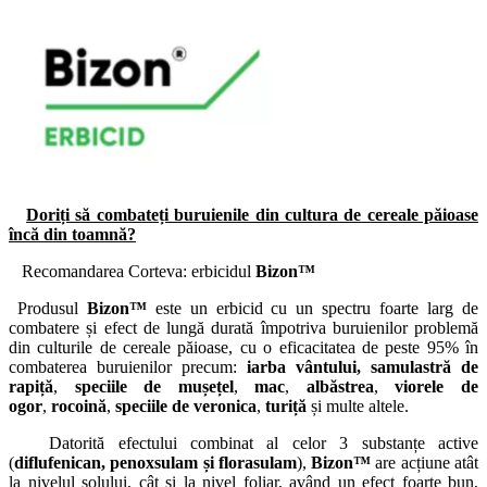
Doriți să combateți buruienile din cultura de cereale păioase
încă din toamnă?
Recomandarea Corteva:
erbicidul
Bizon™
Produsul
Bizon™
este un erbicid cu un spectru foarte larg de
combatere și efect de lungă durată împotriva buruienilor problemă
din culturile de cereale păioase, cu o eficacitatea de peste 95% în
combaterea buruienilor precum:
iarba vântului,
samulastră de
rapiță
,
speciile de mușețel
,
mac
,
albăstrea
,
viorele de
ogor
,
rocoină
,
speciile de veronica
,
turiță
și multe altele.
Datorită efectului combinat al celor 3 substanțe active
(
diflufenican, penoxsulam și florasulam
),
Bizon™
are acțiune atât
la nivelul solului, cât și la nivel foliar, având un efect foarte bun,