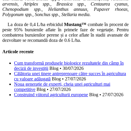
arvensis, Atriplex spp., Brassica spp., Centaurea cyanus,
Chenopodium spp., Helianthus annuus, Papaver rhoeas,
Polygonum spp., Sonchus spp., Stellaria media.
La doza de 0,4 L/ha erbicidul
Mustang™
combate în procent de
peste 95% buruienile aflate în primele faze de vegetație. Pentru
combaterea buruienilor perene și a celor aflate în stadii avansate de
dezvoltare se recomandă doza de 0.6 L/ha.
Articole recente
Cum transformă produsele biologice rezultatele din câmp în
decizii de investiții
Blog
•
30/07/2026
Călătoria unei tinere antreprenoare către succes în agricultura
cu valoare adăugată
Blog
•
27/07/2026
Noua generație de experți, cheia unei agriculturi mai
competitive
Blog
•
27/07/2026
Construind viitorul agriculturii europene
Blog
•
27/07/2026