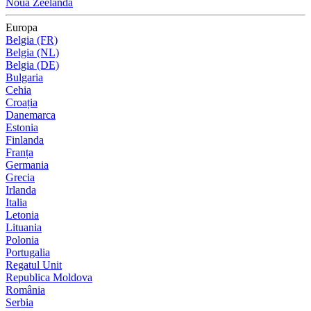
Noua Zeelandă
Europa
Belgia (FR)
Belgia (NL)
Belgia (DE)
Bulgaria
Cehia
Croația
Danemarca
Estonia
Finlanda
Franța
Germania
Grecia
Irlanda
Italia
Letonia
Lituania
Polonia
Portugalia
Regatul Unit
Republica Moldova
România
Serbia