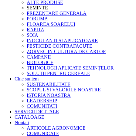
ALTE PRODUSE
SEMINTE
PREZENTARE GENERALĂ
PORUMB
FLOAREA SOARELUI
RAPITA
SOIA
INOCULANTI SI APLICATOARE
PESTICIDE CONTRAFACUTE
ZORVEC IN CULTURA DE CARTOF
CAMPANII
BIOLOGICE
TEHNOLOGII APLICATE SEMINȚELOR
SOLUTII PENTRU CEREALE
Cine suntem
SUSTENABILITATE
SCOPUL SI VALORILE NOASTRE
ISTORIA NOASTRA
LEADERSHIP
COMUNITATI
SERVICII DIGITALE
CATALOAGE
Noutati
ARTICOLE AGRONOMICE
COMUNICATE