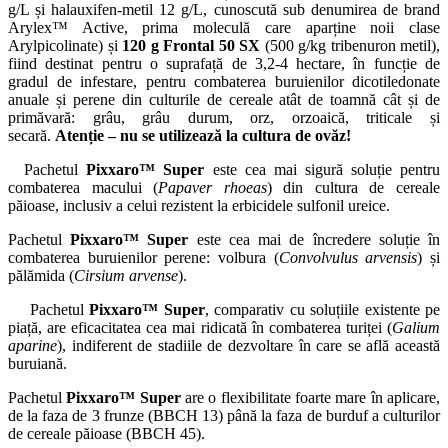
g/L și halauxifen-metil 12 g/L, cunoscută sub denumirea de brand
Arylex™ Active, prima moleculă care aparține noii clase
Arylpicolinate) și
120 g Frontal 50 SX
(500 g/kg tribenuron metil),
fiind destinat pentru o suprafață de 3,2-4 hectare, în funcție de
gradul de infestare, pentru combaterea buruienilor dicotiledonate
anuale și perene din culturile de cereale atât de toamnă cât și de
primăvară: grâu, grâu durum, orz, orzoaică, triticale și
secară.
Atenție – nu se utilizează la cultura de ovăz!
Pachetul
Pixxaro™ Super
este cea mai sigură soluție pentru
combaterea macului (
Papaver rhoeas
) din cultura de cereale
păioase, inclusiv a celui rezistent la erbicidele sulfonil ureice.
Pachetul
Pixxaro™ Super
este cea mai de încredere soluție în
combaterea buruienilor perene: volbura (
Convolvulus arvensis
) și
pălămida (
Cirsium arvense
).
Pachetul
Pixxaro™ Super
, comparativ cu soluțiile existente pe
piață, are eficacitatea cea mai ridicată în combaterea turiței (
Galium
aparine
), indiferent de stadiile de dezvoltare în care se află această
buruiană.
Pachetul
Pixxaro™ Super
are o flexibilitate foarte mare în aplicare,
de la faza de 3 frunze (BBCH 13) până la faza de burduf a culturilor
de cereale păioase (BBCH 45).