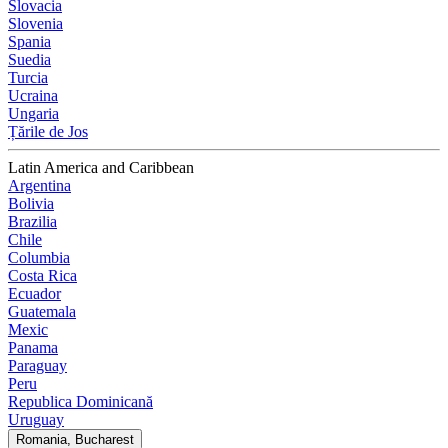
Slovacia
Slovenia
Spania
Suedia
Turcia
Ucraina
Ungaria
Țările de Jos
Latin America and Caribbean
Argentina
Bolivia
Brazilia
Chile
Columbia
Costa Rica
Ecuador
Guatemala
Mexic
Panama
Paraguay
Peru
Republica Dominicană
Uruguay
Romania, Bucharest