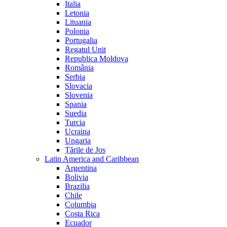
Italia
Letonia
Lituania
Polonia
Portugalia
Regatul Unit
Republica Moldova
România
Serbia
Slovacia
Slovenia
Spania
Suedia
Turcia
Ucraina
Ungaria
Țările de Jos
Latin America and Caribbean
Argentina
Bolivia
Brazilia
Chile
Columbia
Costa Rica
Ecuador