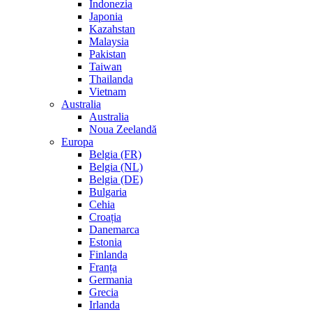
Indonezia
Japonia
Kazahstan
Malaysia
Pakistan
Taiwan
Thailanda
Vietnam
Australia
Australia
Noua Zeelandă
Europa
Belgia (FR)
Belgia (NL)
Belgia (DE)
Bulgaria
Cehia
Croația
Danemarca
Estonia
Finlanda
Franța
Germania
Grecia
Irlanda