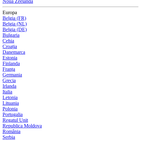
Noua Zeelandă
Europa
Belgia (FR)
Belgia (NL)
Belgia (DE)
Bulgaria
Cehia
Croația
Danemarca
Estonia
Finlanda
Franța
Germania
Grecia
Irlanda
Italia
Letonia
Lituania
Polonia
Portugalia
Regatul Unit
Republica Moldova
România
Serbia