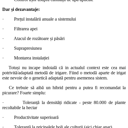
Dar și dezavantaje:
· Prețul instalării anuale a sistemului
· Filtrarea apei
· Atacul de rozătoare și păsări
· Suprapresiunea
· Montarea instalației
Totuși nu incape indoială că in actualul context este cea mai
potrivită/adaptată metodă de irigare. Fiind o metodă aparte de irigat
este nevoie de o genetică adaptată pentru asemenea sistem.
Ce trebuie să aibă un hibrid pentru a putea fi recomandat la
picurare? Foarte simplu:
· Toleranță la densități ridicate - peste 80.000 de plante
recoltabile la hectar
· Productivitate superioară
· Toleranță la pricipalele boli ale culturii (aici chiar apar)