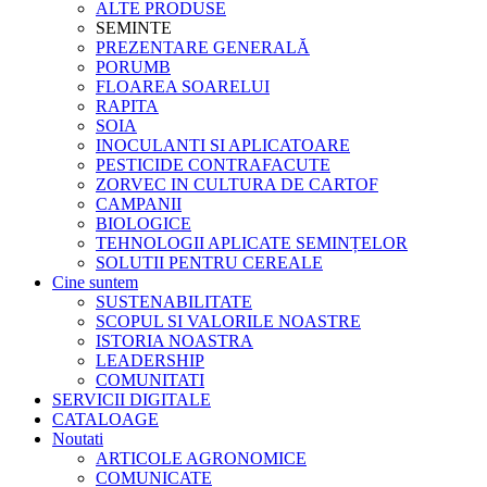
ALTE PRODUSE
SEMINTE
PREZENTARE GENERALĂ
PORUMB
FLOAREA SOARELUI
RAPITA
SOIA
INOCULANTI SI APLICATOARE
PESTICIDE CONTRAFACUTE
ZORVEC IN CULTURA DE CARTOF
CAMPANII
BIOLOGICE
TEHNOLOGII APLICATE SEMINȚELOR
SOLUTII PENTRU CEREALE
Cine suntem
SUSTENABILITATE
SCOPUL SI VALORILE NOASTRE
ISTORIA NOASTRA
LEADERSHIP
COMUNITATI
SERVICII DIGITALE
CATALOAGE
Noutati
ARTICOLE AGRONOMICE
COMUNICATE