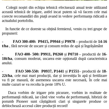
Colegii noștri din echipa tehnică efectuează anual teste utilizand
această tehnică de irigare, astfel incat putem să vă facem cele mai
corecte recomandări din piață avand in vedere performanța ridicată a
actualului portofoliu.
In functie de ce doreste sa obțină fermierul, venin cu trei grupe de
propuneri:
-
FAO 300-400: P9415, P9944
și
P9978
– productii de
14-16
t/ha
, fără nevoie de uscare și consum redus de apă și îngrășământ
-
FAO 400- 500: P9911, P0260
și
P0710
– productii de
16-
18t/ha
, consum moderat, uscarea este opțională după caracteristica
anului.
-
FAO 500-550: P0937, P1441
și
P1551
– productii de
18-
22t/ha
, cele mai mari producții, dar și investiția în apă și fertilizare
va fi pe masură, de asemenea uscarea este necesară, în cele mai
multe cazuri se va recolta la peste 18% U.
Daca vorbim de irigare prin picurare, vorbim in realitate de
performanță ridicată, iar când vine vorba de performanță, hibrizii de
porumb Pioneer sunt câștigătorii clari și singurele produse ce
deblochează accesul către producții record!