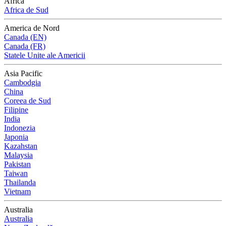
Africa
Africa de Sud
America de Nord
Canada (EN)
Canada (FR)
Statele Unite ale Americii
Asia Pacific
Cambodgia
China
Coreea de Sud
Filipine
India
Indonezia
Japonia
Kazahstan
Malaysia
Pakistan
Taiwan
Thailanda
Vietnam
Australia
Australia