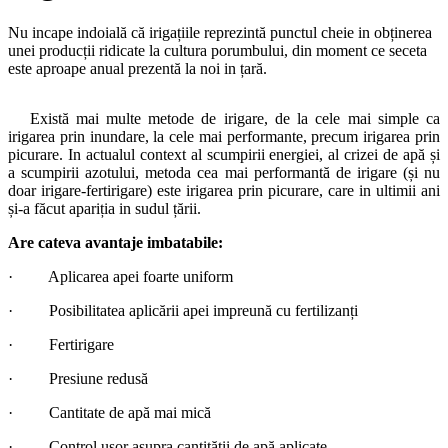
Nu incape indoială că irigațiile reprezintă punctul cheie in obținerea
unei producții ridicate la cultura porumbului, din moment ce seceta
este aproape anual prezentă la noi in țară.
Există mai multe metode de irigare, de la cele mai simple ca
irigarea prin inundare, la cele mai performante, precum irigarea prin
picurare. In actualul context al scumpirii energiei, al crizei de apă și
a scumpirii azotului, metoda cea mai performantă de irigare (și nu
doar irigare-fertirigare) este irigarea prin picurare, care in ultimii ani
și-a făcut apariția in sudul țării.
Are cateva avantaje imbatabile:
· Aplicarea apei foarte uniform
· Posibilitatea aplicării apei impreună cu fertilizanți
· Fertirigare
· Presiune redusă
· Cantitate de apă mai mică
· Control ușor asupra cantității de apă aplicate