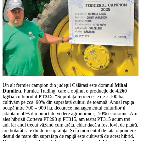
Un alt fermier campion din județul Călărași este domnul
Mihai
Dumitru
, Furnica Trading, care a obținut o producție de
4.260
kg/ha
cu hibridul
PT315
. “Suprafața fermei este de 2.100 ha,
cultivăm pe cca. 90% din suprafață culturi de toamnă. Anual rapița
ocupă între 700 – 900 ha, deoarece managementul culturilor îl
adaptăm 50% din punct de vedere agronomic și 50% economic. Am
ales hibrizii Corteva PT298 și PT315, am testat PT315 acum trei
ani, iar anul trecut văzând cum arăta, chiar dacă a fost lovit de piatră,
am hotărât să extindem suprafața. Și în momentul de față o pondere
destul de mare din suprafața de rapiță este cultivată de acest hibrid.