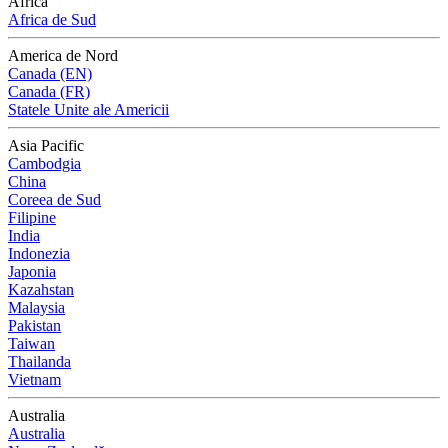
Africa
Africa de Sud
America de Nord
Canada (EN)
Canada (FR)
Statele Unite ale Americii
Asia Pacific
Cambodgia
China
Coreea de Sud
Filipine
India
Indonezia
Japonia
Kazahstan
Malaysia
Pakistan
Taiwan
Thailanda
Vietnam
Australia
Australia