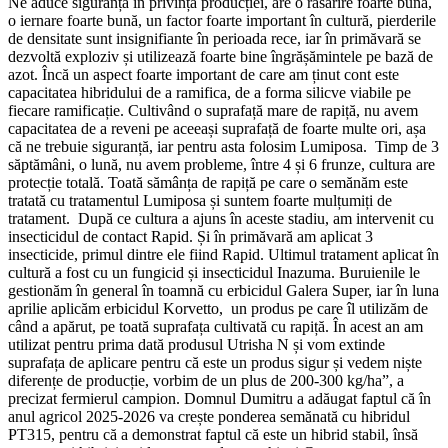
Ne aduce siguranță în privința producției, are o răsărire foarte bună,
o iernare foarte bună, un factor foarte important în cultură, pierderile
de densitate sunt insignifiante în perioada rece, iar în primăvară se
dezvoltă exploziv și utilizează foarte bine îngrășămintele pe bază de
azot. Încă un aspect foarte important de care am ținut cont este
capacitatea hibridului de a ramifica, de a forma silicve viabile pe
fiecare ramificație. Cultivând o suprafață mare de rapiță, nu avem
capacitatea de a reveni pe aceeași suprafață de foarte multe ori, așa
că ne trebuie siguranță, iar pentru asta folosim Lumiposa. Timp de 3
săptămâni, o lună, nu avem probleme, între 4 și 6 frunze, cultura are
protecție totală. Toată sămânța de rapiță pe care o semănăm este
tratată cu tratamentul Lumiposa și suntem foarte mulțumiți de
tratament. După ce cultura a ajuns în aceste stadiu, am intervenit cu
insecticidul de contact Rapid. Și în primăvară am aplicat 3
insecticide, primul dintre ele fiind Rapid. Ultimul tratament aplicat în
cultură a fost cu un fungicid și insecticidul Inazuma. Buruienile le
gestionăm în general în toamnă cu erbicidul Galera Super, iar în luna
aprilie aplicăm erbicidul Korvetto, un produs pe care îl utilizăm de
când a apărut, pe toată suprafața cultivată cu rapiță. În acest an am
utilizat pentru prima dată produsul Utrisha N și vom extinde
suprafața de aplicare pentru că este un produs sigur și vedem niște
diferențe de producție, vorbim de un plus de 200-300 kg/ha”, a
precizat fermierul campion. Domnul Dumitru a adăugat faptul că în
anul agricol 2025-2026 va crește ponderea semănată cu hibridul
PT315, pentru că a demonstrat faptul că este un hibrid stabil, însă