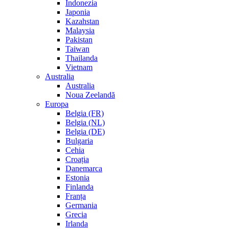
Indonezia
Japonia
Kazahstan
Malaysia
Pakistan
Taiwan
Thailanda
Vietnam
Australia
Australia
Noua Zeelandă
Europa
Belgia (FR)
Belgia (NL)
Belgia (DE)
Bulgaria
Cehia
Croația
Danemarca
Estonia
Finlanda
Franța
Germania
Grecia
Irlanda