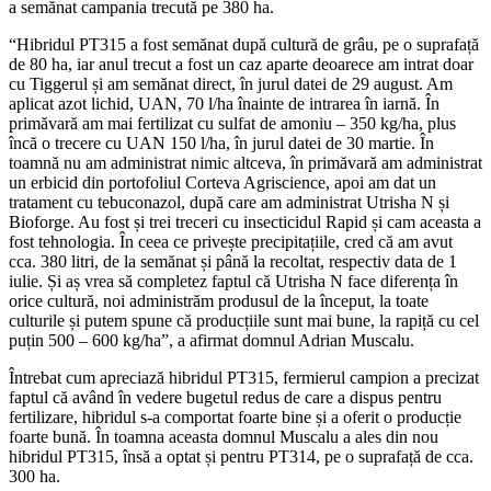
a semănat campania trecută pe 380 ha.
“Hibridul PT315 a fost semănat după cultură de grâu, pe o suprafață
de 80 ha, iar anul trecut a fost un caz aparte deoarece am intrat doar
cu Tiggerul și am semănat direct, în jurul datei de 29 august. Am
aplicat azot lichid, UAN, 70 l/ha înainte de intrarea în iarnă. În
primăvară am mai fertilizat cu sulfat de amoniu – 350 kg/ha, plus
încă o trecere cu UAN 150 l/ha, în jurul datei de 30 martie. În
toamnă nu am administrat nimic altceva, în primăvară am administrat
un erbicid din portofoliul Corteva Agriscience, apoi am dat un
tratament cu tebuconazol, după care am administrat Utrisha N și
Bioforge. Au fost și trei treceri cu insecticidul Rapid și cam aceasta a
fost tehnologia. În ceea ce privește precipitațiile, cred că am avut
cca. 380 litri, de la semănat și până la recoltat, respectiv data de 1
iulie. Și aș vrea să completez faptul că Utrisha N face diferența în
orice cultură, noi administrăm produsul de la început, la toate
culturile și putem spune că producțiile sunt mai bune, la rapiță cu cel
puțin 500 – 600 kg/ha”, a afirmat domnul Adrian Muscalu.
Întrebat cum apreciază hibridul PT315, fermierul campion a precizat
faptul că având în vedere bugetul redus de care a dispus pentru
fertilizare, hibridul s-a comportat foarte bine și a oferit o producție
foarte bună. În toamna aceasta domnul Muscalu a ales din nou
hibridul PT315, însă a optat și pentru PT314, pe o suprafață de cca.
300 ha.