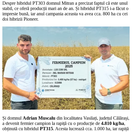
Despre hibridul PT303 domnul Mitran a precizat faptul că este unul
stabil, ce oferă producții mari an de an. Și hibridul PT315 i-a făcut o
impresie bună, iar anul campania aceasta va avea cca. 800 ha cu cei
doi hibrizii Pioneer.
Și domnul
Adrian Muscalu
din localitatea Vasilați, județul Călărași,
a devenit fermier campion la rapiță cu o producție de
4.810 kg/ha
,
obținută cu hibridul
PT315
. Acesta lucrează cca. 1.000 ha, iar rapiță