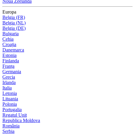
Noua Zeelandă
Europa
Belgia (FR)
Belgia (NL)
Belgia (DE)
Bulgaria
Cehia
Croația
Danemarca
Estonia
Finlanda
Franța
Germania
Grecia
Irlanda
Italia
Letonia
Lituania
Polonia
Portugalia
Regatul Unit
Republica Moldova
România
Serbia