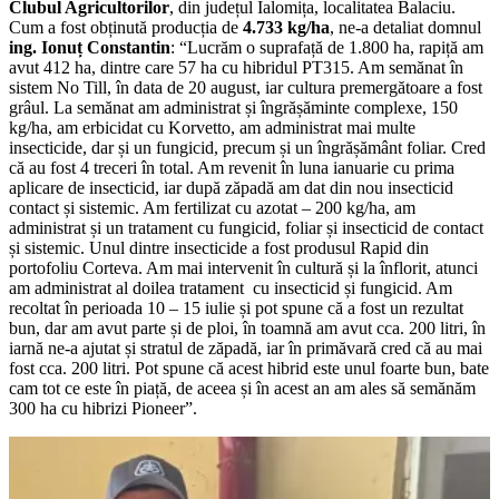
Clubul Agricultorilor
, din județul Ialomița, localitatea Balaciu.
Cum a fost obținută producția de
4.733 kg/ha
, ne-a detaliat domnul
ing. Ionuț Constantin
: “Lucrăm o suprafață de 1.800 ha, rapiță am
avut 412 ha, dintre care 57 ha cu hibridul PT315. Am semănat în
sistem No Till, în data de 20 august, iar cultura premergătoare a fost
grâul. La semănat am administrat și îngrășăminte complexe, 150
kg/ha, am erbicidat cu Korvetto, am administrat mai multe
insecticide, dar și un fungicid, precum și un îngrășământ foliar. Cred
că au fost 4 treceri în total. Am revenit în luna ianuarie cu prima
aplicare de insecticid, iar după zăpadă am dat din nou insecticid
contact și sistemic. Am fertilizat cu azotat – 200 kg/ha, am
administrat și un tratament cu fungicid, foliar și insecticid de contact
și sistemic. Unul dintre insecticide a fost produsul Rapid din
portofoliu Corteva. Am mai intervenit în cultură și la înflorit, atunci
am administrat al doilea tratament cu insecticid și fungicid. Am
recoltat în perioada 10 – 15 iulie și pot spune că a fost un rezultat
bun, dar am avut parte și de ploi, în toamnă am avut cca. 200 litri, în
iarnă ne-a ajutat și stratul de zăpadă, iar în primăvară cred că au mai
fost cca. 200 litri. Pot spune că acest hibrid este unul foarte bun, bate
cam tot ce este în piață, de aceea și în acest an am ales să semănăm
300 ha cu hibrizi Pioneer”.