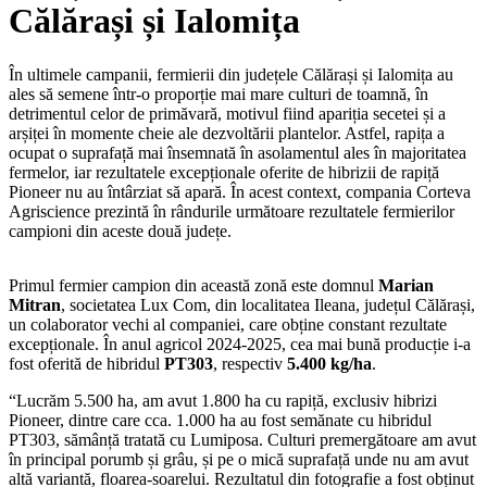
Călărași și Ialomița
În ultimele campanii, fermierii din județele Călărași și Ialomița au
ales să semene într-o proporție mai mare culturi de toamnă, în
detrimentul celor de primăvară, motivul fiind apariția secetei și a
arșiței în momente cheie ale dezvoltării plantelor. Astfel, rapița a
ocupat o suprafață mai însemnată în asolamentul ales în majoritatea
fermelor, iar rezultatele excepționale oferite de hibrizii de rapiță
Pioneer nu au întârziat să apară. În acest context, compania Corteva
Agriscience prezintă în rândurile următoare rezultatele fermierilor
campioni din aceste două județe.
Primul fermier campion din această zonă este domnul
Marian
Mitran
, societatea Lux Com, din localitatea Ileana, județul Călărași,
un colaborator vechi al companiei, care obține constant rezultate
excepționale. În anul agricol 2024-2025, cea mai bună producție i-a
fost oferită de hibridul
PT303
, respectiv
5.400 kg/ha
.
“Lucrăm 5.500 ha, am avut 1.800 ha cu rapiță, exclusiv hibrizi
Pioneer, dintre care cca. 1.000 ha au fost semănate cu hibridul
PT303, sămânță tratată cu Lumiposa. Culturi premergătoare am avut
în principal porumb și grâu, și pe o mică suprafață unde nu am avut
altă variantă, floarea-soarelui. Rezultatul din fotografie a fost obținut