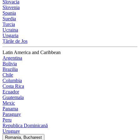
Slovacia
Slovenia
Spania
Suedia
Turcia
Ucraina
Ungaria
Țările de Jos
Latin America and Caribbean
Argentina
Bolivia
Brazilia
Chile
Columbia
Costa Rica
Ecuador
Guatemala
Mexic
Panama
Paraguay
Peru
Republica Dominicană
Uruguay
Romania, Bucharest