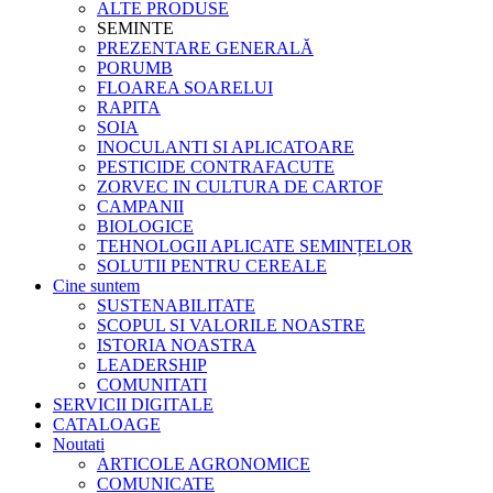
ALTE PRODUSE
SEMINTE
PREZENTARE GENERALĂ
PORUMB
FLOAREA SOARELUI
RAPITA
SOIA
INOCULANTI SI APLICATOARE
PESTICIDE CONTRAFACUTE
ZORVEC IN CULTURA DE CARTOF
CAMPANII
BIOLOGICE
TEHNOLOGII APLICATE SEMINȚELOR
SOLUTII PENTRU CEREALE
Cine suntem
SUSTENABILITATE
SCOPUL SI VALORILE NOASTRE
ISTORIA NOASTRA
LEADERSHIP
COMUNITATI
SERVICII DIGITALE
CATALOAGE
Noutati
ARTICOLE AGRONOMICE
COMUNICATE