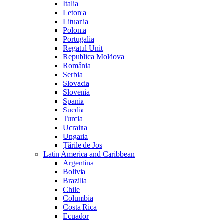
Italia
Letonia
Lituania
Polonia
Portugalia
Regatul Unit
Republica Moldova
România
Serbia
Slovacia
Slovenia
Spania
Suedia
Turcia
Ucraina
Ungaria
Țările de Jos
Latin America and Caribbean
Argentina
Bolivia
Brazilia
Chile
Columbia
Costa Rica
Ecuador