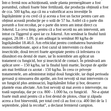
într-o fermă nou achiziționată, unde planta premergătoare a fost
porumbul, cultură foarte bine fertilizată, dar producția obținută a fost
de cca. 500 kg/ha, așa că nu a valorificat acea investiție în
îngrășăminte și eu cred că și acesta a fost un factor pentru care am
obținut această producție pe o solă de 57 ha. Astfel că o parte din
porumb a fost recoltat, pe o parte din teren am intrat direct cu
Jokerul. La ceva timp, pentru că a fost secetă nu am intervenit, am
intrat cu Tiggerul și apoi iar cu Jokerul. Am semănat la finalul lunii
august, 28.08 - 1.09, și am adăugat la semănat 80 kg/ha de
îngrășământ 18.46.0. Am erbicidat pentru combaterea buruienilor
monocotiledonate, apoi a fost cazul să intervenim cu două
insecticide, două treceri foarte apropiate pentru că infestarea cu
dăunători era destul de mare, iar în noiembrie am aplicat un
tratament cu fungicid, bor și insecticid de contact. În primăvară am
aplicat uree – 150 kg/ha, iar la finalul lunii martie, început de aprilie
am mai fertilizat cu azotat - 150 kg/ha. În ceea ce privește
tratamentele, am administrat inițial două fungicide, iar după perioada
geroasă și ninsoarea din aprilie, am fost nevoiți să mai intervenim cu
un fungicid plus aminoacizi, îngrășământ foliar și bor, deoarece
plantele erau afectate. Am fost nevoiți să mai avem o intervenție, nu
toată suprafața, dar pe cca. 800 - 1.000 ha, cu fungicid. Ne-a ajutat
foarte mult anul pentru că a fost destul de ploios, chiar și zăpada
aceea a fost binevenită, per total cred că au fost cca. 400 litri de la 1
septembrie, până la recoltat”, a declarat fermierul campion.