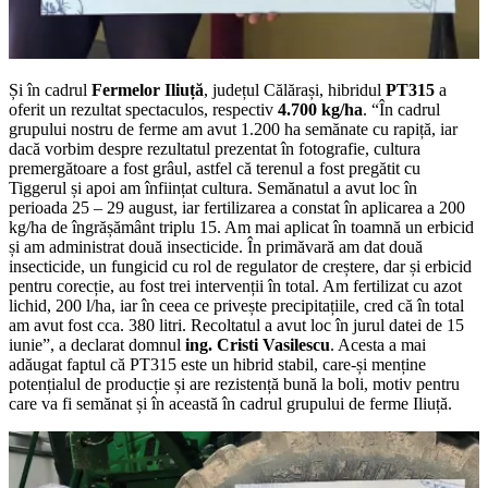
Și în cadrul
Fermelor Iliuță
, județul Călărași, hibridul
PT315
a
oferit un rezultat spectaculos, respectiv
4.700 kg/ha
. “În cadrul
grupului nostru de ferme am avut 1.200 ha semănate cu rapiță, iar
dacă vorbim despre rezultatul prezentat în fotografie, cultura
premergătoare a fost grâul, astfel că terenul a fost pregătit cu
Tiggerul și apoi am înființat cultura. Semănatul a avut loc în
perioada 25 – 29 august, iar fertilizarea a constat în aplicarea a 200
kg/ha de îngrășământ triplu 15. Am mai aplicat în toamnă un erbicid
și am administrat două insecticide. În primăvară am dat două
insecticide, un fungicid cu rol de regulator de creștere, dar și erbicid
pentru corecție, au fost trei intervenții în total. Am fertilizat cu azot
lichid, 200 l/ha, iar în ceea ce privește precipitațiile, cred că în total
am avut fost cca. 380 litri. Recoltatul a avut loc în jurul datei de 15
iunie”, a declarat domnul
ing. Cristi Vasilescu
. Acesta a mai
adăugat faptul că PT315 este un hibrid stabil, care-și menține
potențialul de producție și are rezistență bună la boli, motiv pentru
care va fi semănat și în această în cadrul grupului de ferme Iliuță.