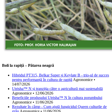
Boli la rapiță – Pătarea neagră
Hibridul PT315, Belkar Super și Keylate B - trio-ul de succes
pentru performanță în cultura de rapiță
Agronomice
•
14/07/2026
Utrisha™ N și tranziția către o agricultură mai sustenabilă
Agronomice
•
12/06/2026
Beneficiile produsului Utrisha™ N în cultura porumbului
Agronomice
•
11/06/2026
Rezultate în câmp - Cum ajută fungicidul Queen culturile de
grâu
Agronomice
•
11/06/2026