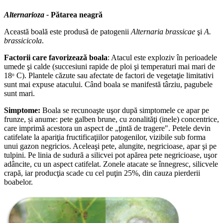
Alternarioza -
Pătarea neagră
Această boală este produsă de patogenii
Alternaria brassicae
şi
A.
brassicicola
.
Factorii care favorizează boala
: Atacul este exploziv în perioadele
umede şi calde (succesiuni rapide de ploi şi temperaturi mai mari de
18ᵒ C). Plantele căzute sau afectate de factori de vegetaţie limitativi
sunt mai expuse atacului. Când boala se manifestă târziu, pagubele
sunt mari.
Simptome:
Boala se recunoaşte uşor după simptomele ce apar pe
frunze, și anume: pete galben brune, cu zonalităţi (inele) concentrice,
care imprimă acestora un aspect de „ţintă de tragere". Petele devin
catifelate la apariţia fructificaţiilor patogenilor, vizibile sub forma
unui gazon negricios. Aceleaşi pete, alungite, negricioase, apar şi pe
tulpini. Pe linia de sudură a silicvei pot apărea pete negricioase, uşor
adâncite, cu un aspect catifelat. Zonele atacate se înnegresc, silicvele
crapă, iar producţia scade cu cel puţin 25%, din cauza pierderii
boabelor.