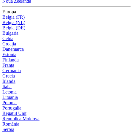
Noua Zeelandă
Europa
Belgia (FR)
Belgia (NL)
Belgia (DE)
Bulgaria
Cehia
Croația
Danemarca
Estonia
Finlanda
Franța
Germania
Grecia
Irlanda
Italia
Letonia
Lituania
Polonia
Portugalia
Regatul Unit
Republica Moldova
România
Serbia