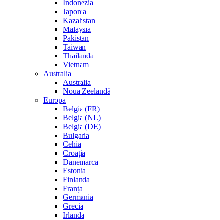
Indonezia
Japonia
Kazahstan
Malaysia
Pakistan
Taiwan
Thailanda
Vietnam
Australia
Australia
Noua Zeelandă
Europa
Belgia (FR)
Belgia (NL)
Belgia (DE)
Bulgaria
Cehia
Croația
Danemarca
Estonia
Finlanda
Franța
Germania
Grecia
Irlanda