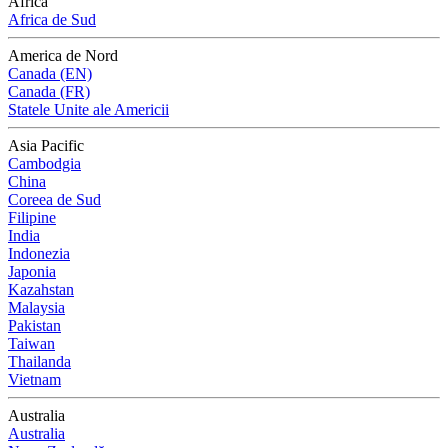
Africa
Africa de Sud
America de Nord
Canada (EN)
Canada (FR)
Statele Unite ale Americii
Asia Pacific
Cambodgia
China
Coreea de Sud
Filipine
India
Indonezia
Japonia
Kazahstan
Malaysia
Pakistan
Taiwan
Thailanda
Vietnam
Australia
Australia