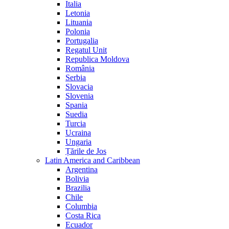
Italia
Letonia
Lituania
Polonia
Portugalia
Regatul Unit
Republica Moldova
România
Serbia
Slovacia
Slovenia
Spania
Suedia
Turcia
Ucraina
Ungaria
Țările de Jos
Latin America and Caribbean
Argentina
Bolivia
Brazilia
Chile
Columbia
Costa Rica
Ecuador