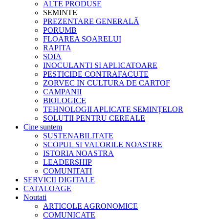
ALTE PRODUSE
SEMINTE
PREZENTARE GENERALĂ
PORUMB
FLOAREA SOARELUI
RAPITA
SOIA
INOCULANTI SI APLICATOARE
PESTICIDE CONTRAFACUTE
ZORVEC IN CULTURA DE CARTOF
CAMPANII
BIOLOGICE
TEHNOLOGII APLICATE SEMINȚELOR
SOLUTII PENTRU CEREALE
Cine suntem
SUSTENABILITATE
SCOPUL SI VALORILE NOASTRE
ISTORIA NOASTRA
LEADERSHIP
COMUNITATI
SERVICII DIGITALE
CATALOAGE
Noutati
ARTICOLE AGRONOMICE
COMUNICATE