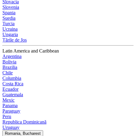
Slovacia
Slovenia
Spania
Suedia
Turcia
Ucraina
Ungaria
Țările de Jos
Latin America and Caribbean
Argentina
Bolivia
Brazilia
Chile
Columbia
Costa Rica
Ecuador
Guatemala
Mexic
Panama
Paraguay
Peru
Republica Dominicană
Uruguay
Romania, Bucharest