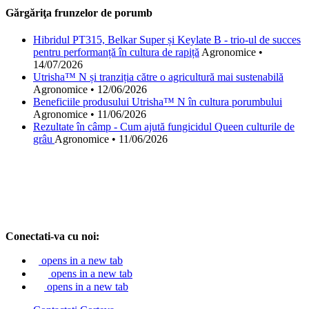
Gărgăriţa frunzelor de porumb
Hibridul PT315, Belkar Super și Keylate B - trio-ul de succes
pentru performanță în cultura de rapiță
Agronomice
•
14/07/2026
Utrisha™ N și tranziția către o agricultură mai sustenabilă
Agronomice
•
12/06/2026
Beneficiile produsului Utrisha™ N în cultura porumbului
Agronomice
•
11/06/2026
Rezultate în câmp - Cum ajută fungicidul Queen culturile de
grâu
Agronomice
•
11/06/2026
Conectati-va cu noi:
opens in a new tab
opens in a new tab
opens in a new tab