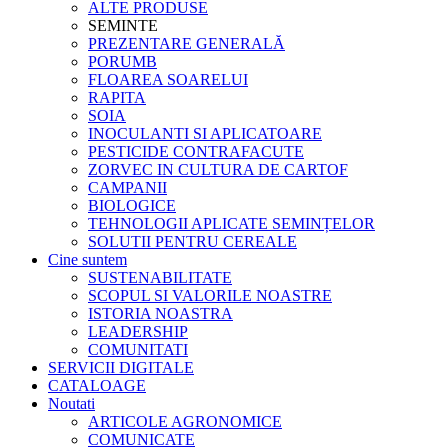
ALTE PRODUSE
SEMINTE
PREZENTARE GENERALĂ
PORUMB
FLOAREA SOARELUI
RAPITA
SOIA
INOCULANTI SI APLICATOARE
PESTICIDE CONTRAFACUTE
ZORVEC IN CULTURA DE CARTOF
CAMPANII
BIOLOGICE
TEHNOLOGII APLICATE SEMINȚELOR
SOLUTII PENTRU CEREALE
Cine suntem
SUSTENABILITATE
SCOPUL SI VALORILE NOASTRE
ISTORIA NOASTRA
LEADERSHIP
COMUNITATI
SERVICII DIGITALE
CATALOAGE
Noutati
ARTICOLE AGRONOMICE
COMUNICATE