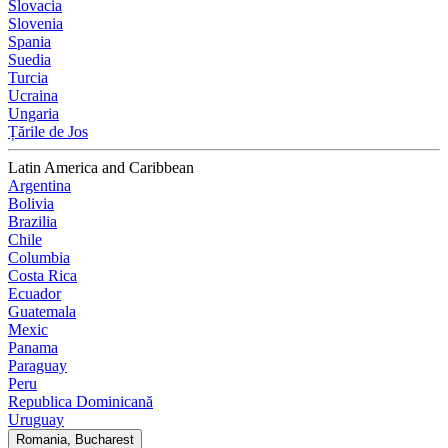
Slovacia
Slovenia
Spania
Suedia
Turcia
Ucraina
Ungaria
Țările de Jos
Latin America and Caribbean
Argentina
Bolivia
Brazilia
Chile
Columbia
Costa Rica
Ecuador
Guatemala
Mexic
Panama
Paraguay
Peru
Republica Dominicană
Uruguay
Romania, Bucharest