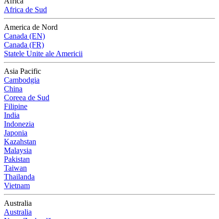
Africa
Africa de Sud
America de Nord
Canada (EN)
Canada (FR)
Statele Unite ale Americii
Asia Pacific
Cambodgia
China
Coreea de Sud
Filipine
India
Indonezia
Japonia
Kazahstan
Malaysia
Pakistan
Taiwan
Thailanda
Vietnam
Australia
Australia