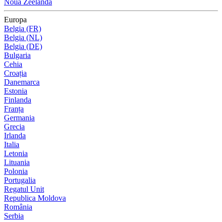
Noua Zeelandă
Europa
Belgia (FR)
Belgia (NL)
Belgia (DE)
Bulgaria
Cehia
Croația
Danemarca
Estonia
Finlanda
Franța
Germania
Grecia
Irlanda
Italia
Letonia
Lituania
Polonia
Portugalia
Regatul Unit
Republica Moldova
România
Serbia