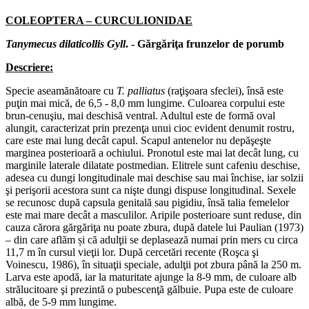
COLEOPTERA – CURCULIONIDAE
Tanymecus dilaticollis Gyll
. - Gărgăriţa frunzelor de porumb
Descriere:
Specie aseamănătoare cu
T. palliatus
(raţişoara sfeclei), însă este
puţin mai mică, de 6,5 - 8,0 mm lungime. Culoarea corpului este
brun-cenuşiu, mai deschisă ventral. Adultul este de formă oval
alungit, caracterizat prin prezenţa unui cioc evident denumit rostru,
care este mai lung decât capul. Scapul antenelor nu depăşeşte
marginea posterioară a ochiului. Pronotul este mai lat decât lung, cu
marginile laterale dilatate post­median. Elitrele sunt cafeniu deschise,
adesea cu dungi longitudinale mai deschise sau mai închise, iar solzii
şi perişorii acestora sunt ca nişte dungi dispuse longitudinal. Sexele
se recunosc după capsula genitală sau pigidiu, însă talia femelelor
este mai mare decât a masculilor. Aripile posterioare sunt reduse, din
cauza cărora gărgăriţa nu poate zbura, după datele lui Paulian (1973)
– din care aflăm și că adulţii se deplasează numai prin mers cu circa
11,7 m în cursul vieţii lor. După cercetări recente (Roşca şi
Voinescu, 1986), în situaţii speciale, adulţii pot zbura până la 250 m.
Larva este apodă, iar la maturitate ajunge la 8-9 mm, de culoare alb
strălucitoare şi prezintă o pubescenţă gălbuie. Pupa este de culoare
albă, de 5-9 mm lungime.