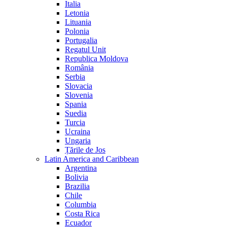
Italia
Letonia
Lituania
Polonia
Portugalia
Regatul Unit
Republica Moldova
România
Serbia
Slovacia
Slovenia
Spania
Suedia
Turcia
Ucraina
Ungaria
Țările de Jos
Latin America and Caribbean
Argentina
Bolivia
Brazilia
Chile
Columbia
Costa Rica
Ecuador