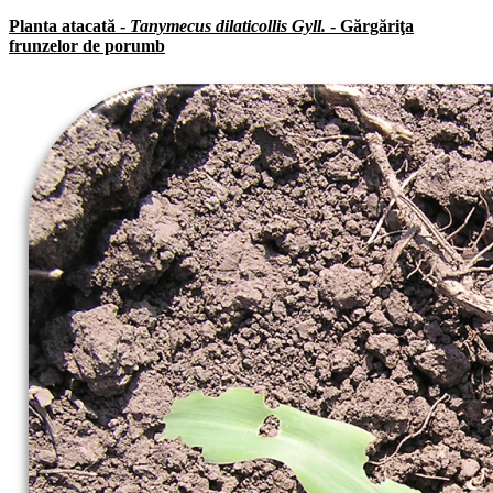
Planta atacată -
Tanymecus dilaticollis Gyll.
- Gărgăriţa
frunzelor de porumb