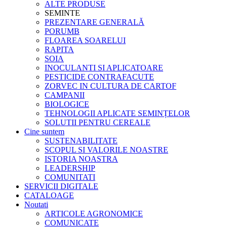
ALTE PRODUSE
SEMINTE
PREZENTARE GENERALĂ
PORUMB
FLOAREA SOARELUI
RAPITA
SOIA
INOCULANTI SI APLICATOARE
PESTICIDE CONTRAFACUTE
ZORVEC IN CULTURA DE CARTOF
CAMPANII
BIOLOGICE
TEHNOLOGII APLICATE SEMINȚELOR
SOLUTII PENTRU CEREALE
Cine suntem
SUSTENABILITATE
SCOPUL SI VALORILE NOASTRE
ISTORIA NOASTRA
LEADERSHIP
COMUNITATI
SERVICII DIGITALE
CATALOAGE
Noutati
ARTICOLE AGRONOMICE
COMUNICATE