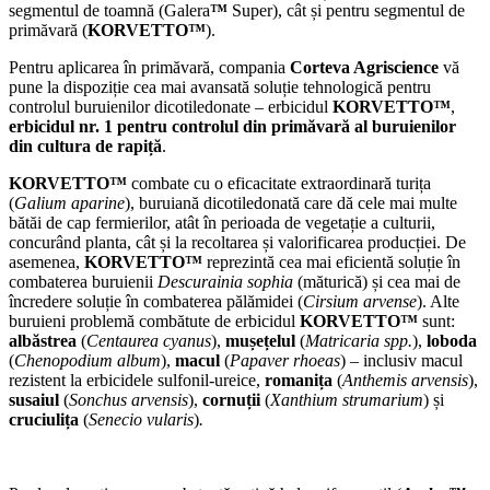
segmentul de toamnă (Galera
™
Super), cât și pentru segmentul de
primăvară (
KORVETTO™
).
Pentru aplicarea în primăvară, compania
Corteva Agriscience
vă
pune la dispoziție cea mai avansată soluție tehnologică pentru
controlul buruienilor dicotiledonate – erbicidul
KORVETTO™
,
erbicidul nr. 1 pentru controlul din primăvară al buruienilor
din cultura de rapiță
.
KORVETTO™
combate cu o eficacitate extraordinară turița
(
Galium aparine
), buruiană dicotiledonată care dă cele mai multe
bătăi de cap fermierilor, atât în perioada de vegetație a culturii,
concurând planta, cât și la recoltarea și valorificarea producției. De
asemenea,
KORVETTO™
reprezintă cea mai eficientă soluție în
combaterea buruienii
Descurainia sophia
(măturică) și cea mai de
încredere soluție în combaterea pălămidei (
Cirsium arvense
). Alte
buruieni problemă combătute de erbicidul
KORVETTO™
sunt:
albăstrea
(
Centaurea cyanus
),
mușețelul
(
Matricaria spp.
),
loboda
(
Chenopodium album
),
macul
(
Papaver rhoeas
) – inclusiv macul
rezistent la erbicidele sulfonil-ureice,
romanița
(
Anthemis arvensis
),
susaiul
(
Sonchus arvensis
),
cornuții
(
Xanthium strumarium
) și
cruciulița
(
Senecio vularis
)
.