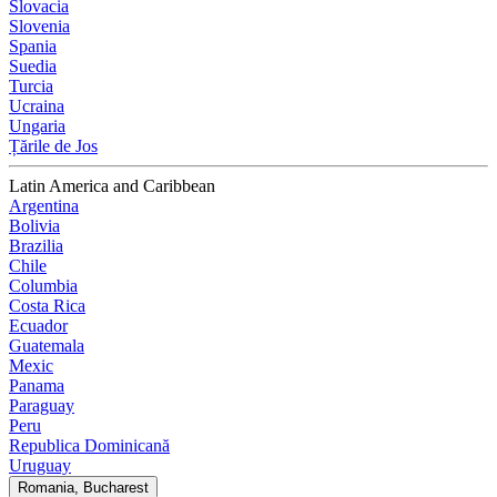
Slovacia
Slovenia
Spania
Suedia
Turcia
Ucraina
Ungaria
Țările de Jos
Latin America and Caribbean
Argentina
Bolivia
Brazilia
Chile
Columbia
Costa Rica
Ecuador
Guatemala
Mexic
Panama
Paraguay
Peru
Republica Dominicană
Uruguay
Romania, Bucharest