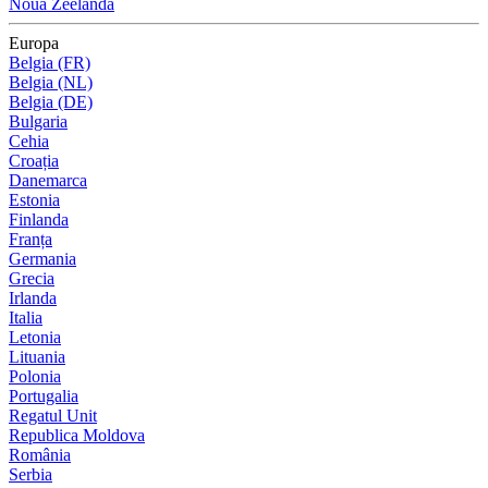
Noua Zeelandă
Europa
Belgia (FR)
Belgia (NL)
Belgia (DE)
Bulgaria
Cehia
Croația
Danemarca
Estonia
Finlanda
Franța
Germania
Grecia
Irlanda
Italia
Letonia
Lituania
Polonia
Portugalia
Regatul Unit
Republica Moldova
România
Serbia