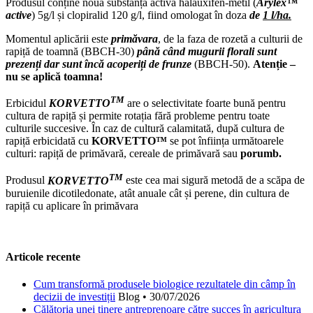
Produsul conține noua substanță activă halauxifen-metil (
Arylex™
active
) 5g/l și clopiralid 120 g/l, fiind omologat în doza
de
1 l/ha.
Momentul aplicării este
primăvara
, de la faza de rozetă a culturii de
rapiță de toamnă (BBCH-30)
până când mugurii florali sunt
prezenți dar sunt încă acoperiți de frunze
(BBCH-50).
Atenție –
nu se aplică toamna!
TM
Erbicidul
KORVETTO
are o selectivitate foarte bună pentru
cultura de rapiță și permite rotația fără probleme pentru toate
culturile succesive. În caz de cultură calamitată, după cultura de
rapiță erbicidată cu
KORVETTO™
se pot înființa următoarele
culturi: rapiță de primăvară, cereale de primăvară sau
porumb.
TM
Produsul
KORVETTO
este cea mai sigură metodă de a scăpa de
buruienile dicotiledonate, atât anuale cât și perene, din cultura de
rapiță cu aplicare în primăvara
Articole recente
Cum transformă produsele biologice rezultatele din câmp în
decizii de investiții
Blog
•
30/07/2026
Călătoria unei tinere antreprenoare către succes în agricultura