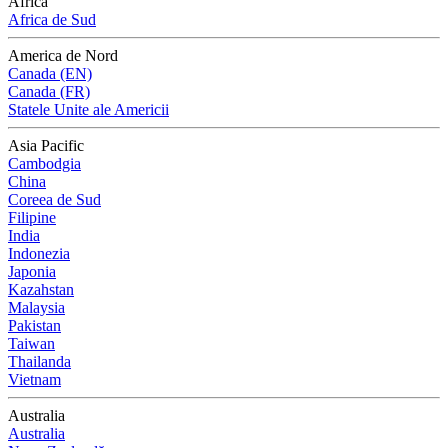
Africa
Africa de Sud
America de Nord
Canada (EN)
Canada (FR)
Statele Unite ale Americii
Asia Pacific
Cambodgia
China
Coreea de Sud
Filipine
India
Indonezia
Japonia
Kazahstan
Malaysia
Pakistan
Taiwan
Thailanda
Vietnam
Australia
Australia