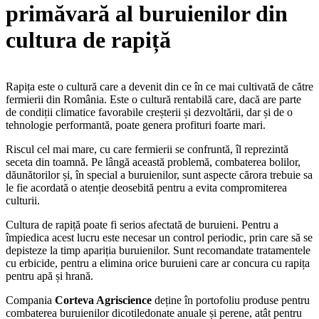
primăvară al buruienilor din
cultura de rapiță
Rapița este o cultură care a devenit din ce în ce mai cultivată de către
fermierii din România. Este o cultură rentabilă care, dacă are parte
de condiții climatice favorabile creșterii și dezvoltării, dar și de o
tehnologie performantă, poate genera profituri foarte mari.
Riscul cel mai mare, cu care fermierii se confruntă, îl reprezintă
seceta din toamnă. Pe lângă această problemă, combaterea bolilor,
dăunătorilor și, în special a buruienilor, sunt aspecte cărora trebuie sa
le fie acordată o atenție deosebită pentru a evita compromiterea
culturii.
Cultura de rapiță poate fi serios afectată de buruieni. Pentru a
împiedica acest lucru este necesar un control periodic, prin care să se
depisteze la timp apariția buruienilor. Sunt recomandate tratamentele
cu erbicide, pentru a elimina orice buruieni care ar concura cu rapița
pentru apă și hrană.
Compania
Corteva Agriscience
deține în portofoliu produse pentru
combaterea buruienilor dicotiledonate anuale și perene, atât pentru