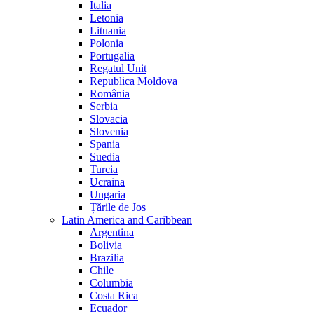
Italia
Letonia
Lituania
Polonia
Portugalia
Regatul Unit
Republica Moldova
România
Serbia
Slovacia
Slovenia
Spania
Suedia
Turcia
Ucraina
Ungaria
Țările de Jos
Latin America and Caribbean
Argentina
Bolivia
Brazilia
Chile
Columbia
Costa Rica
Ecuador