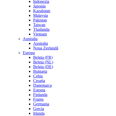
Indonezia
Japonia
Kazahstan
Malaysia
Pakistan
Taiwan
Thailanda
Vietnam
Australia
Australia
Noua Zeelandă
Europa
Belgia (FR)
Belgia (NL)
Belgia (DE)
Bulgaria
Cehia
Croația
Danemarca
Estonia
Finlanda
Franța
Germania
Grecia
Irlanda