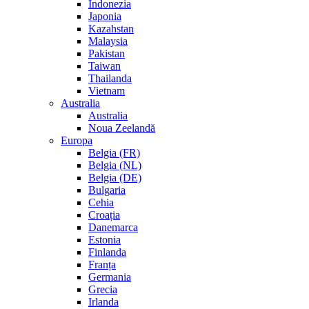
Indonezia
Japonia
Kazahstan
Malaysia
Pakistan
Taiwan
Thailanda
Vietnam
Australia
Australia
Noua Zeelandă
Europa
Belgia (FR)
Belgia (NL)
Belgia (DE)
Bulgaria
Cehia
Croația
Danemarca
Estonia
Finlanda
Franța
Germania
Grecia
Irlanda