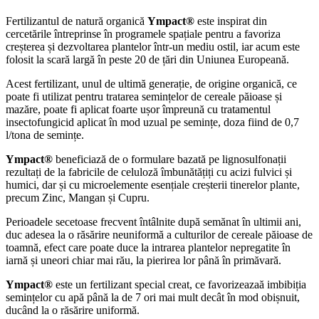
Fertilizantul de natură organică
Ympact®
este inspirat din
cercetările întreprinse în programele spațiale pentru a favoriza
creșterea și dezvoltarea plantelor într-un mediu ostil, iar acum este
folosit la scară largă în peste 20 de țări din Uniunea Europeană.
Acest fertilizant, unul de ultimă generație, de origine organică, ce
poate fi utilizat pentru tratarea semințelor de cereale păioase și
mazăre, poate fi aplicat foarte ușor împreună cu tratamentul
insectofungicid aplicat în mod uzual pe semințe, doza fiind de 0,7
l/tona de semințe.
Ympact®
beneficiază de o formulare bazată pe lignosulfonații
rezultați de la fabricile de celuloză îmbunătățiți cu acizi fulvici și
humici, dar și cu microelemente esențiale creșterii tinerelor plante,
precum Zinc, Mangan și Cupru.
Perioadele secetoase frecvent întâlnite după semănat în ultimii ani,
duc adesea la o răsărire neuniformă a culturilor de cereale păioase de
toamnă, efect care poate duce la intrarea plantelor nepregatite în
iarnă și uneori chiar mai rău, la pierirea lor până în primăvară.
Ympact®
este un fertilizant special creat, ce favorizeazaă imbibiția
semințelor cu apă până la de 7 ori mai mult decât în mod obișnuit,
ducând la o răsărire uniformă.