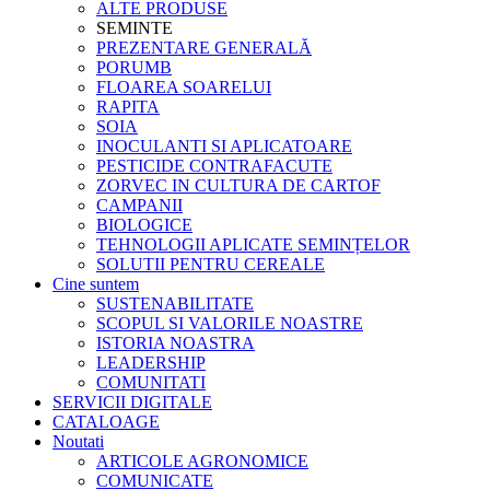
ALTE PRODUSE
SEMINTE
PREZENTARE GENERALĂ
PORUMB
FLOAREA SOARELUI
RAPITA
SOIA
INOCULANTI SI APLICATOARE
PESTICIDE CONTRAFACUTE
ZORVEC IN CULTURA DE CARTOF
CAMPANII
BIOLOGICE
TEHNOLOGII APLICATE SEMINȚELOR
SOLUTII PENTRU CEREALE
Cine suntem
SUSTENABILITATE
SCOPUL SI VALORILE NOASTRE
ISTORIA NOASTRA
LEADERSHIP
COMUNITATI
SERVICII DIGITALE
CATALOAGE
Noutati
ARTICOLE AGRONOMICE
COMUNICATE