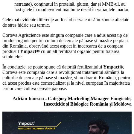
netratate), conținutul în proteină, gluten, dar și MMB-ul, au
fost și ele în mod evident mai bune decât în variantele martor.
Cele mai evidente diferențe au fost observate însă în zonele afectate
de stres hidric sau termic.
Corteva Agriscience este singura companie care a adus acest tip de
produs organic pentru cultura de cereale păioase și mazăre pe piața
din România, observând acest aspect în încercarea de a compara
produsul
Ympact®
cu un alt fertilizant organic pentru tratarea
semințelor.
În concluzie, se poate spune că datorită fertilizantului
Ympact®
,
Corteva este compania care a revoluționat tratamentul sămânță la
culturile de cereale păioase și mazăre, și nu doar în România, pentru
că acest produs este comercializat și la nivel european în majoritatea
tarilor care cultiva cereale păioase.
Adrian Ionescu - Category Marketing Manager Fungicide,
Insecticide și Biologice România și Moldova