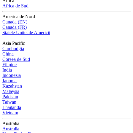
Africa
Africa de Sud
America de Nord
Canada (EN)
Canada (FR)
Statele Unite ale Americii
Asia Pacific
Cambodgia
China
Coreea de Sud
Filipine
India
Indonezia
Japonia
Kazahstan
Malaysia
Pakistan
Taiwan
Thailanda
Vietnam
Australia
Australia