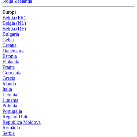
Noua Zeelandă
Europa
Belgia (FR)
Belgia (NL)
Belgia (DE)
Bulgaria
Cehia
Croația
Danemarca
Estonia
Finlanda
Franța
Germania
Grecia
Irlanda
Italia
Letonia
Lituania
Polonia
Portugalia
Regatul Unit
Republica Moldova
România
Serbia