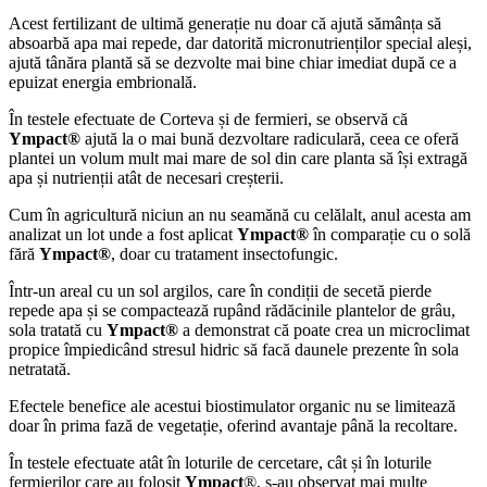
Acest fertilizant de ultimă generație nu doar că ajută sămânța să
absoarbă apa mai repede, dar datorită micronutrienților special aleși,
ajută tânăra plantă să se dezvolte mai bine chiar imediat după ce a
epuizat energia embrională.
În testele efectuate de Corteva și de fermieri, se observă că
Ympact®
ajută la o mai bună dezvoltare radiculară, ceea ce oferă
plantei un volum mult mai mare de sol din care planta să își extragă
apa și nutrienții atât de necesari creșterii.
Cum în agricultură niciun an nu seamănă cu celălalt, anul acesta am
analizat un lot unde a fost aplicat
Ympact®
în comparație cu o solă
fără
Ympact®
, doar cu tratament insectofungic.
Într-un areal cu un sol argilos, care în condiții de secetă pierde
repede apa și se compactează rupând rădăcinile plantelor de grâu,
sola tratată cu
Ympact®
a demonstrat că poate crea un microclimat
propice împiedicând stresul hidric să facă daunele prezente în sola
netratată.
Efectele benefice ale acestui biostimulator organic nu se limitează
doar în prima fază de vegetație, oferind avantaje până la recoltare.
În testele efectuate atât în loturile de cercetare, cât și în loturile
fermierilor care au folosit
Ympact
®, s-au observat mai multe