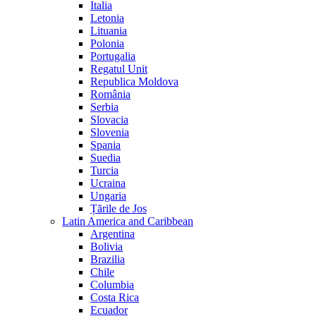
Italia
Letonia
Lituania
Polonia
Portugalia
Regatul Unit
Republica Moldova
România
Serbia
Slovacia
Slovenia
Spania
Suedia
Turcia
Ucraina
Ungaria
Țările de Jos
Latin America and Caribbean
Argentina
Bolivia
Brazilia
Chile
Columbia
Costa Rica
Ecuador