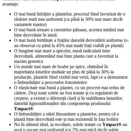
avantaje:
O mai bună înfrățire a plantelor, procesul fiind favorizat de o
răsărire mult mai uniformă (cu până la 30% mai mare decât
variantele martor)
O mai bună iernare a cerealelor păioase, acestea intrând mai
bine dezvoltate în iarnă
O mai bună fertilitate a fraților datorită dezvoltării uniforme (s-
au observat cu pănă la 45% mai multi frați viabili pe plantă)
O lungime mai mare a spicelor, masă radiculară bine
dezvoltată, alimentând mai bine planta care a favorizat la
maxim genetica
Un număr mai mare de boabe pe spice, obținând în
majoritatea loturilor studiate un plus de până la 30% la
producție, plantele fiind vizibil mai verzi, fapt ce a demonstrat
o îmbunătățire a proceselor fotosintetice
O elasticitate mai bună a plantei, cu un procent mai redus de
cădere. Deși toate solele au fost tratate și cu regulatori de
creștere, a existat o diferență clară și în stabilitatea lanurilor,
datorită lignosulfonaților din componența produsului
Ympact®
O îmbunătățire a stării fitosanitare a plantelor, pentru că o
plantă bine dezvoltată este și mai rezistentă în fața bolilor
Nu în ultimul rând, la recoltare, solele tratate cu
Ympact®
au
avut o uscare mai uniformă (cu 2% mai mică decât solele