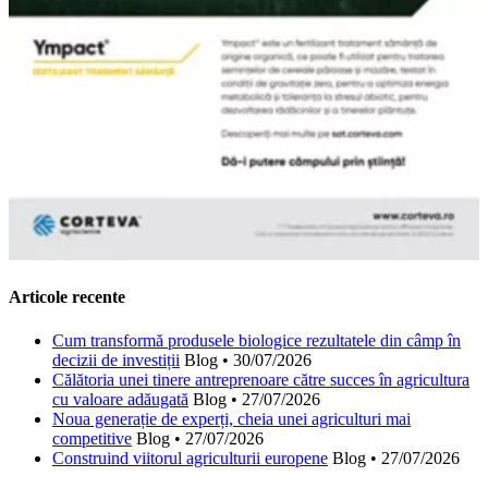
Articole recente
Cum transformă produsele biologice rezultatele din câmp în
decizii de investiții
Blog
•
30/07/2026
Călătoria unei tinere antreprenoare către succes în agricultura
cu valoare adăugată
Blog
•
27/07/2026
Noua generație de experți, cheia unei agriculturi mai
competitive
Blog
•
27/07/2026
Construind viitorul agriculturii europene
Blog
•
27/07/2026