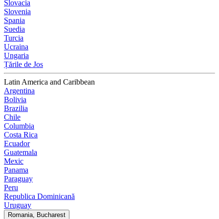
Slovacia
Slovenia
Spania
Suedia
Turcia
Ucraina
Ungaria
Țările de Jos
Latin America and Caribbean
Argentina
Bolivia
Brazilia
Chile
Columbia
Costa Rica
Ecuador
Guatemala
Mexic
Panama
Paraguay
Peru
Republica Dominicană
Uruguay
Romania, Bucharest