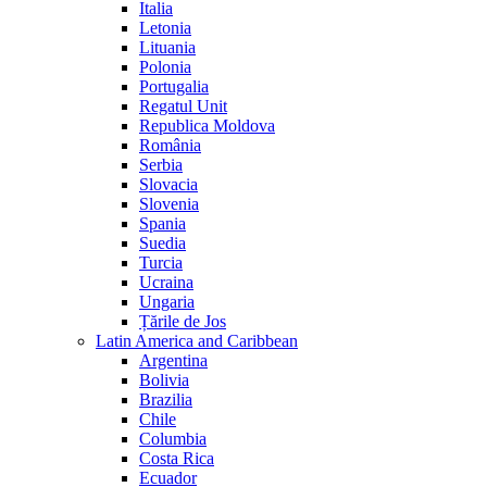
Italia
Letonia
Lituania
Polonia
Portugalia
Regatul Unit
Republica Moldova
România
Serbia
Slovacia
Slovenia
Spania
Suedia
Turcia
Ucraina
Ungaria
Țările de Jos
Latin America and Caribbean
Argentina
Bolivia
Brazilia
Chile
Columbia
Costa Rica
Ecuador