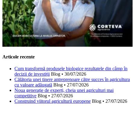
Articole recente
Cum transformă produsele biologice rezultatele din câmp în
decizii de investiții
Blog
•
30/07/2026
Călătoria unei tinere antreprenoare către succes în agricultura
cu valoare adăugată
Blog
•
27/07/2026
Noua generație de experți, cheia unei agriculturi mai
competitive
Blog
•
27/07/2026
Construind viitorul agriculturii europene
Blog
•
27/07/2026