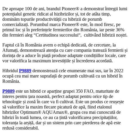
De aproape 100 de ani, brandul Pioneer® a demonstrat întregii lumi
potențialul genetic ridicat al hizibrizilor și, tot de atâta timp,
dominăm topurile productivității cu hibrizii de porumb
comercializați. Porumbul marca Pioneer® este, în mod firesc, pe
primul loc și în preferințele fermierilor din România, iar peste 36%
din fermieri aleg “Certitudinea succesului“, cultivând hibrizii noștri.
Faptul că în România avem o echipă dedicată, de cercetare, la
Afumați, demonstrează atenția cu care compania tratează fermierii și
dorința de a aduce în piață produse adaptate condițiillor locale, care
vor valorifica la maximum investițiile și încrederea acordată.
Hibridul
P9889
demonstrează cele enumerate mai sus, iar în 2022
ocupă cea mai mare suprafață de porumb cultivată cu un hibrid în
România.
P9889
este un hibrid ce aparține grupei 350 FAO, maturitate de
interes pentru țara noastră, perfect adaptat pentru orice tip de
tehnologie și zonă în care va fi cultivat. Este un produs ce reușește
să valorifice la maxim fiecare picatură de apă, fiind etalonul
hibrizilor Optimum® AQUAmax®, grupa cea mai cunoscută de
hibrizi în toată lumea, ce au ca țintă valorificarea precipitațiilor,
toleranța la arșiță, dar și un sistem prin care pierderea de apă este
redusă considerabil.