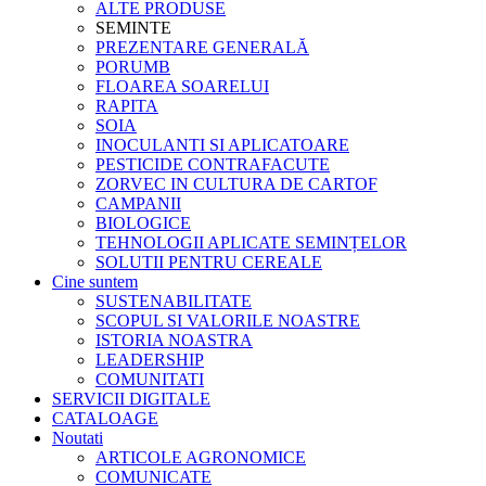
ALTE PRODUSE
SEMINTE
PREZENTARE GENERALĂ
PORUMB
FLOAREA SOARELUI
RAPITA
SOIA
INOCULANTI SI APLICATOARE
PESTICIDE CONTRAFACUTE
ZORVEC IN CULTURA DE CARTOF
CAMPANII
BIOLOGICE
TEHNOLOGII APLICATE SEMINȚELOR
SOLUTII PENTRU CEREALE
Cine suntem
SUSTENABILITATE
SCOPUL SI VALORILE NOASTRE
ISTORIA NOASTRA
LEADERSHIP
COMUNITATI
SERVICII DIGITALE
CATALOAGE
Noutati
ARTICOLE AGRONOMICE
COMUNICATE