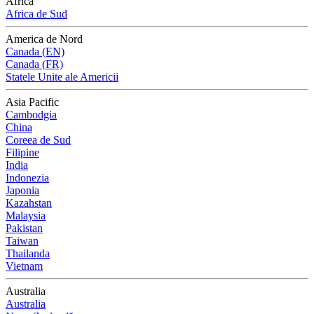
Africa
Africa de Sud
America de Nord
Canada (EN)
Canada (FR)
Statele Unite ale Americii
Asia Pacific
Cambodgia
China
Coreea de Sud
Filipine
India
Indonezia
Japonia
Kazahstan
Malaysia
Pakistan
Taiwan
Thailanda
Vietnam
Australia
Australia