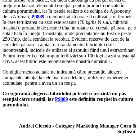
prețurilor la azot, elementul esențial pentru producții ridicate în
cultura porumbului, iar în testele realizate de echipa de Agronomy
de la Afumați,
P9889
a demonstrat că poate fi cultivat și în fermele
în care fertilizarea cu azot este scazută (70 kg/ha N s.a.), hibridul
reușind o producție de peste 9 t/ha, în rotație cu cereale păioase, pe o
solă aflată în județul Constanța, unde precipitațiile au fost de peste
250 l/mp, de la semănat la recoltat. Evident, rezerva de azot de la
cerealele păioase a ajutat, dar randamentul hibridului este
incontestabil, indicele de utilizare al azotului fiind unul extraordinar.
Pentru fermierii ce își propun fertilizări sub 100 kg/ha azot substanță
acivă, acest hibrid este recomandarea noastră numărul 1.
Condițiile meteo actuale ne îndeamnă către precauție, alegeri
cumpătate, atenția la cele mai mici detalii și utilizarea experienței
acumulate, pentru a avea un an reușit.
Cu siguranță alegerea hibridului potrivit reprezintă un pas
esențial către reușită, iar
P9889
este definiția reușitei în cultura
porumbului.
Andrei Ciocoiu - Category Marketing Manager Corn &
Soybean