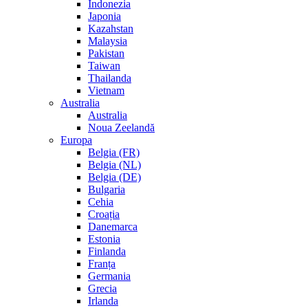
Indonezia
Japonia
Kazahstan
Malaysia
Pakistan
Taiwan
Thailanda
Vietnam
Australia
Australia
Noua Zeelandă
Europa
Belgia (FR)
Belgia (NL)
Belgia (DE)
Bulgaria
Cehia
Croația
Danemarca
Estonia
Finlanda
Franța
Germania
Grecia
Irlanda