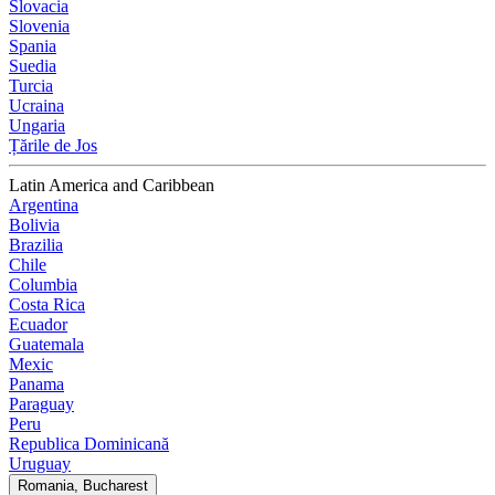
Slovacia
Slovenia
Spania
Suedia
Turcia
Ucraina
Ungaria
Țările de Jos
Latin America and Caribbean
Argentina
Bolivia
Brazilia
Chile
Columbia
Costa Rica
Ecuador
Guatemala
Mexic
Panama
Paraguay
Peru
Republica Dominicană
Uruguay
Romania, Bucharest