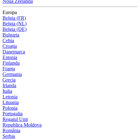
Noua Zeelandă
Europa
Belgia (FR)
Belgia (NL)
Belgia (DE)
Bulgaria
Cehia
Croația
Danemarca
Estonia
Finlanda
Franța
Germania
Grecia
Irlanda
Italia
Letonia
Lituania
Polonia
Portugalia
Regatul Unit
Republica Moldova
România
Serbia