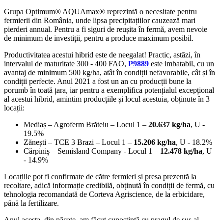
Grupa Optimum® AQUAmax® reprezintă o necesitate pentru
fermierii din România, unde lipsa precipitațiilor cauzează mari
pierderi annual. Pentru a fi siguri de reușita în fermă, avem nevoie
de minimum de investiții, pentru a produce maximum posibil.
Productivitatea acestui hibrid este de neegalat! Practic, astăzi, în
intervalul de maturitate 300 - 400 FAO,
P9889
este imbatabil, cu un
avantaj de minimum 500 kg/ha, atât în condiții nefavorabile, cât și în
condiții perfecte. Anul 2021 a fost un an cu producții bune la
porumb în toată țara, iar pentru a exemplifica potențialul excepțional
al acestui hibrid, amintim producțiile și locul acestuia, obținute în 3
locații:
Mediaș – Agroferm Brăteiu – Locul 1 –
20.637 kg/ha
, U -
19.5%
Zănești – TCE 3 Brazi – Locul 1 –
15.206 kg/ha
, U - 18.2%
Cărpiniș – Semisland Company - Locul 1 –
12.478 kg/ha
, U
- 14.9%
Locațiile pot fi confirmate de către fermieri și presa prezentă la
recoltare, adică informație credibilă, obținută în condiții de fermă, cu
tehnologia recomandată de Corteva Agriscience, de la erbicidare,
până la fertilizare.
Anul acesta, din păcate, am făcut cunoștință cu pragul de sus al