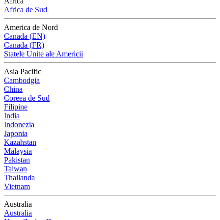
Africa
Africa de Sud
America de Nord
Canada (EN)
Canada (FR)
Statele Unite ale Americii
Asia Pacific
Cambodgia
China
Coreea de Sud
Filipine
India
Indonezia
Japonia
Kazahstan
Malaysia
Pakistan
Taiwan
Thailanda
Vietnam
Australia
Australia