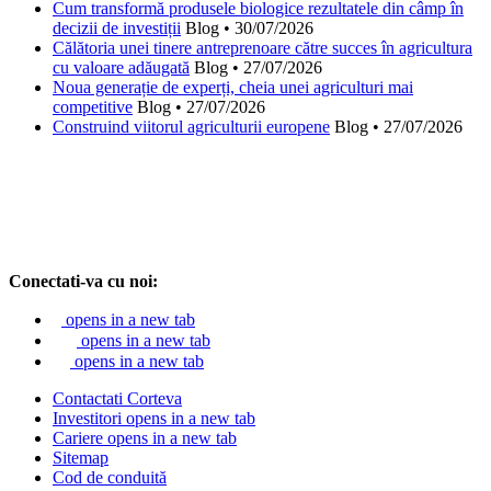
Cum transformă produsele biologice rezultatele din câmp în
decizii de investiții
Blog
•
30/07/2026
Călătoria unei tinere antreprenoare către succes în agricultura
cu valoare adăugată
Blog
•
27/07/2026
Noua generație de experți, cheia unei agriculturi mai
competitive
Blog
•
27/07/2026
Construind viitorul agriculturii europene
Blog
•
27/07/2026
Conectati-va cu noi:
opens in a new tab
opens in a new tab
opens in a new tab
Contactati Corteva
Investitori
opens in a new tab
Cariere
opens in a new tab
Sitemap
Cod de conduită