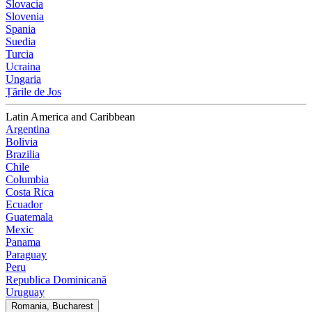
Slovacia
Slovenia
Spania
Suedia
Turcia
Ucraina
Ungaria
Țările de Jos
Latin America and Caribbean
Argentina
Bolivia
Brazilia
Chile
Columbia
Costa Rica
Ecuador
Guatemala
Mexic
Panama
Paraguay
Peru
Republica Dominicană
Uruguay
Romania, Bucharest