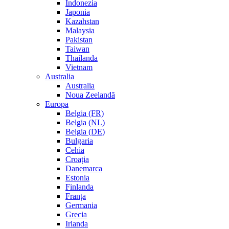
Indonezia
Japonia
Kazahstan
Malaysia
Pakistan
Taiwan
Thailanda
Vietnam
Australia
Australia
Noua Zeelandă
Europa
Belgia (FR)
Belgia (NL)
Belgia (DE)
Bulgaria
Cehia
Croația
Danemarca
Estonia
Finlanda
Franța
Germania
Grecia
Irlanda