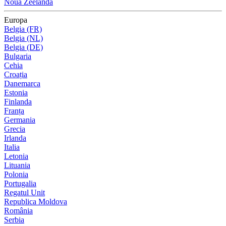
Noua Zeelandă
Europa
Belgia (FR)
Belgia (NL)
Belgia (DE)
Bulgaria
Cehia
Croația
Danemarca
Estonia
Finlanda
Franța
Germania
Grecia
Irlanda
Italia
Letonia
Lituania
Polonia
Portugalia
Regatul Unit
Republica Moldova
România
Serbia