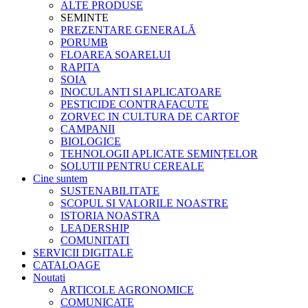
ALTE PRODUSE
SEMINTE
PREZENTARE GENERALĂ
PORUMB
FLOAREA SOARELUI
RAPITA
SOIA
INOCULANTI SI APLICATOARE
PESTICIDE CONTRAFACUTE
ZORVEC IN CULTURA DE CARTOF
CAMPANII
BIOLOGICE
TEHNOLOGII APLICATE SEMINȚELOR
SOLUTII PENTRU CEREALE
Cine suntem
SUSTENABILITATE
SCOPUL SI VALORILE NOASTRE
ISTORIA NOASTRA
LEADERSHIP
COMUNITATI
SERVICII DIGITALE
CATALOAGE
Noutati
ARTICOLE AGRONOMICE
COMUNICATE