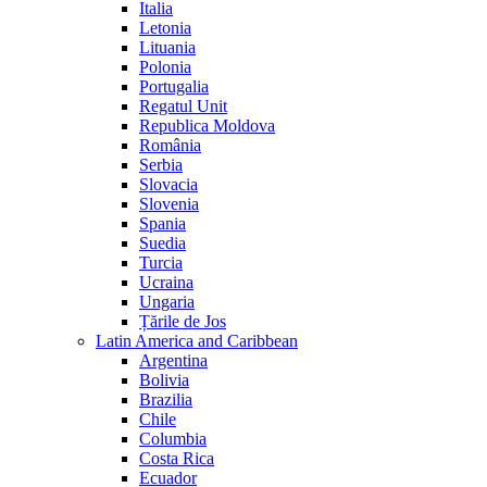
Italia
Letonia
Lituania
Polonia
Portugalia
Regatul Unit
Republica Moldova
România
Serbia
Slovacia
Slovenia
Spania
Suedia
Turcia
Ucraina
Ungaria
Țările de Jos
Latin America and Caribbean
Argentina
Bolivia
Brazilia
Chile
Columbia
Costa Rica
Ecuador