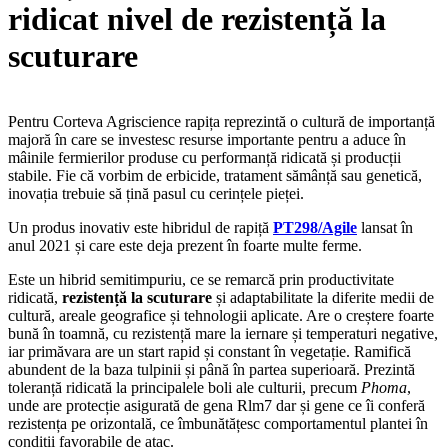
ridicat nivel de rezistență la
scuturare
Pentru Corteva Agriscience rapița reprezintă o cultură de importanță
majoră în care se investesc resurse importante pentru a aduce în
mâinile fermierilor produse cu performanță ridicată și producții
stabile. Fie că vorbim de erbicide, tratament sămânță sau genetică,
inovația trebuie să țină pasul cu cerințele pieței.
Un produs inovativ este hibridul de rapiță
PT298/Agile
lansat în
anul 2021 și care este deja prezent în foarte multe ferme.
Este un hibrid semitimpuriu, ce se remarcă prin productivitate
ridicată,
rezistență la scuturare
și adaptabilitate la diferite medii de
cultură, areale geografice și tehnologii aplicate. Are o creștere foarte
bună în toamnă, cu rezistență mare la iernare și temperaturi negative,
iar primăvara are un start rapid și constant în vegetație. Ramifică
abundent de la baza tulpinii și până în partea superioară. Prezintă
toleranță ridicată la principalele boli ale culturii, precum
Phoma
,
unde are protecție asigurată de gena Rlm7 dar și gene ce îi conferă
rezistența pe orizontală, ce îmbunătățesc comportamentul plantei în
condiții favorabile de atac.