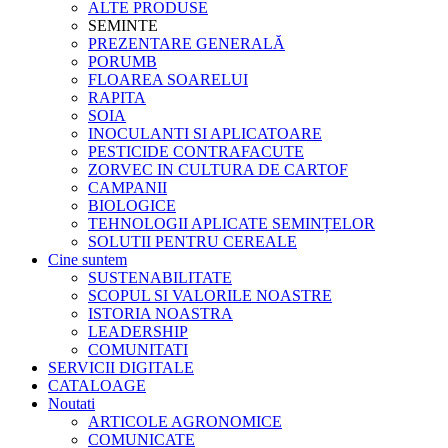
ALTE PRODUSE
SEMINTE
PREZENTARE GENERALĂ
PORUMB
FLOAREA SOARELUI
RAPITA
SOIA
INOCULANTI SI APLICATOARE
PESTICIDE CONTRAFACUTE
ZORVEC IN CULTURA DE CARTOF
CAMPANII
BIOLOGICE
TEHNOLOGII APLICATE SEMINȚELOR
SOLUTII PENTRU CEREALE
Cine suntem
SUSTENABILITATE
SCOPUL SI VALORILE NOASTRE
ISTORIA NOASTRA
LEADERSHIP
COMUNITATI
SERVICII DIGITALE
CATALOAGE
Noutati
ARTICOLE AGRONOMICE
COMUNICATE