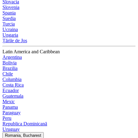
Slovacia
Slovenia
Spania
Suedia
Turcia
Ucraina
Ungaria
Țările de Jos
Latin America and Caribbean
Argentina
Bolivia
Brazilia
Chile
Columbia
Costa Rica
Ecuador
Guatemala
Mexic
Panama
Paraguay
Peru
Republica Dominicană
Uruguay
Romania, Bucharest