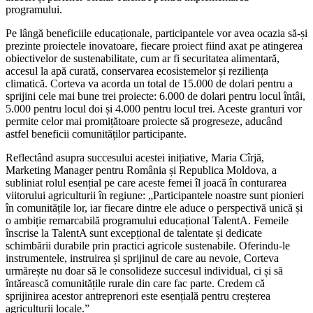
programului.
Pe lângă beneficiile educaționale, participantele vor avea ocazia să-și
prezinte proiectele inovatoare, fiecare proiect fiind axat pe atingerea
obiectivelor de sustenabilitate, cum ar fi securitatea alimentară,
accesul la apă curată, conservarea ecosistemelor și reziliența
climatică. Corteva va acorda un total de 15.000 de dolari pentru a
sprijini cele mai bune trei proiecte: 6.000 de dolari pentru locul întâi,
5.000 pentru locul doi și 4.000 pentru locul trei. Aceste granturi vor
permite celor mai promițătoare proiecte să progreseze, aducând
astfel beneficii comunităților participante.
Reflectând asupra succesului acestei inițiative, Maria Cîrjă,
Marketing Manager pentru România și Republica Moldova, a
subliniat rolul esențial pe care aceste femei îl joacă în conturarea
viitorului agriculturii în regiune: „Participantele noastre sunt pionieri
în comunitățile lor, iar fiecare dintre ele aduce o perspectivă unică și
o ambiție remarcabilă programului educațional TalentA. Femeile
înscrise la TalentA sunt excepțional de talentate și dedicate
schimbării durabile prin practici agricole sustenabile. Oferindu-le
instrumentele, instruirea și sprijinul de care au nevoie, Corteva
urmărește nu doar să le consolideze succesul individual, ci și să
întărească comunitățile rurale din care fac parte. Credem că
sprijinirea acestor antreprenori este esențială pentru creșterea
agriculturii locale.”