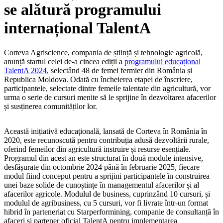
se alătură programului
internațional TalentA
Corteva Agriscience, compania de știință și tehnologie agricolă,
anunță startul celei de-a cincea ediții a
programului educațional
TalentA 2024
, selectând 48 de femei fermier din România și
Republica Moldova. Odată cu încheierea etapei de înscriere,
participantele, selectate dintre femeile talentate din agricultură, vor
urma o serie de cursuri menite să le sprijine în dezvoltarea afacerilor
și susținerea comunităților lor.
Această inițiativă educațională, lansată de Corteva în România în
2020, este recunoscută pentru contribuția adusă dezvoltării rurale,
oferind femeilor din agricultură instruire și resurse esențiale.
Programul din acest an este structurat în două module intensive,
desfășurate din octombrie 2024 până în februarie 2025, fiecare
modul fiind conceput pentru a sprijini participantele în construirea
unei baze solide de cunoștințe în managementul afacerilor și al
afacerilor agricole. Modulul de business, cuprinzând 10 cursuri, și
modulul de agribusiness, cu 5 cursuri, vor fi livrate într-un format
hibrid în parteneriat cu Starperformining, companie de consultanță în
afaceri și partener oficial TalentA pentru implementarea