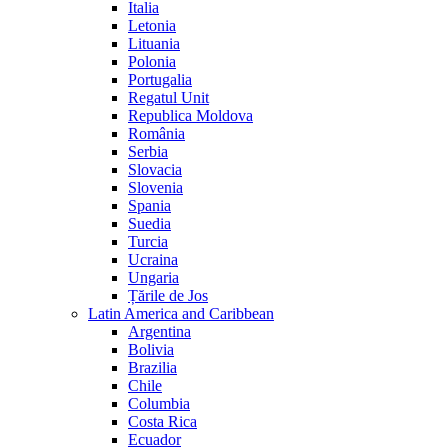
Italia
Letonia
Lituania
Polonia
Portugalia
Regatul Unit
Republica Moldova
România
Serbia
Slovacia
Slovenia
Spania
Suedia
Turcia
Ucraina
Ungaria
Țările de Jos
Latin America and Caribbean
Argentina
Bolivia
Brazilia
Chile
Columbia
Costa Rica
Ecuador