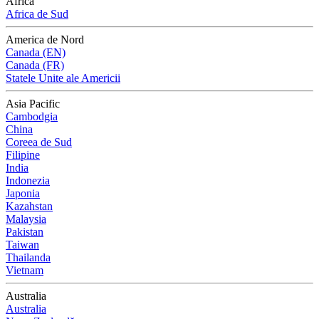
Africa
Africa de Sud
America de Nord
Canada (EN)
Canada (FR)
Statele Unite ale Americii
Asia Pacific
Cambodgia
China
Coreea de Sud
Filipine
India
Indonezia
Japonia
Kazahstan
Malaysia
Pakistan
Taiwan
Thailanda
Vietnam
Australia
Australia