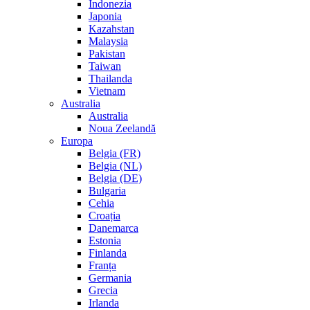
Indonezia
Japonia
Kazahstan
Malaysia
Pakistan
Taiwan
Thailanda
Vietnam
Australia
Australia
Noua Zeelandă
Europa
Belgia (FR)
Belgia (NL)
Belgia (DE)
Bulgaria
Cehia
Croația
Danemarca
Estonia
Finlanda
Franța
Germania
Grecia
Irlanda