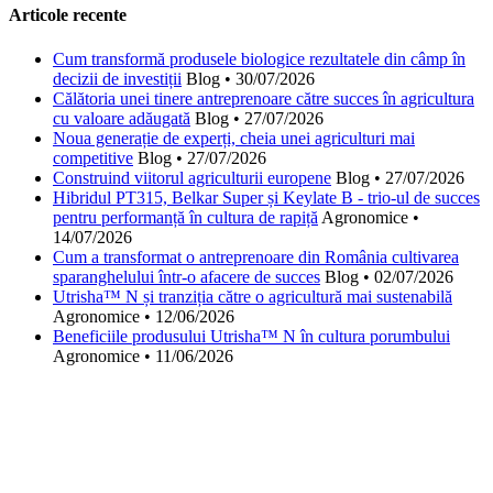
Articole recente
Cum transformă produsele biologice rezultatele din câmp în
decizii de investiții
Blog
•
30/07/2026
Călătoria unei tinere antreprenoare către succes în agricultura
cu valoare adăugată
Blog
•
27/07/2026
Noua generație de experți, cheia unei agriculturi mai
competitive
Blog
•
27/07/2026
Construind viitorul agriculturii europene
Blog
•
27/07/2026
Hibridul PT315, Belkar Super și Keylate B - trio-ul de succes
pentru performanță în cultura de rapiță
Agronomice
•
14/07/2026
Cum a transformat o antreprenoare din România cultivarea
sparanghelului într-o afacere de succes
Blog
•
02/07/2026
Utrisha™ N și tranziția către o agricultură mai sustenabilă
Agronomice
•
12/06/2026
Beneficiile produsului Utrisha™ N în cultura porumbului
Agronomice
•
11/06/2026