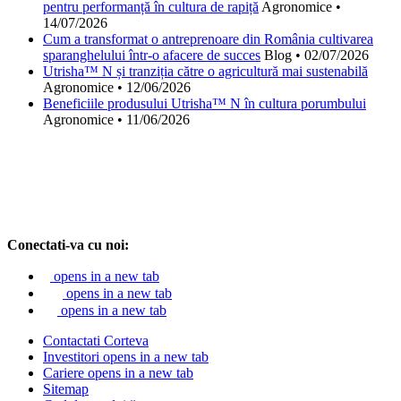
pentru performanță în cultura de rapiță
Agronomice
•
14/07/2026
Cum a transformat o antreprenoare din România cultivarea
sparanghelului într-o afacere de succes
Blog
•
02/07/2026
Utrisha™ N și tranziția către o agricultură mai sustenabilă
Agronomice
•
12/06/2026
Beneficiile produsului Utrisha™ N în cultura porumbului
Agronomice
•
11/06/2026
Conectati-va cu noi:
opens in a new tab
opens in a new tab
opens in a new tab
Contactati Corteva
Investitori
opens in a new tab
Cariere
opens in a new tab
Sitemap