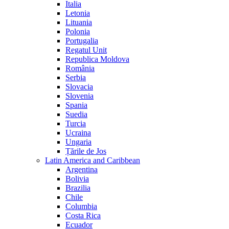
Italia
Letonia
Lituania
Polonia
Portugalia
Regatul Unit
Republica Moldova
România
Serbia
Slovacia
Slovenia
Spania
Suedia
Turcia
Ucraina
Ungaria
Țările de Jos
Latin America and Caribbean
Argentina
Bolivia
Brazilia
Chile
Columbia
Costa Rica
Ecuador