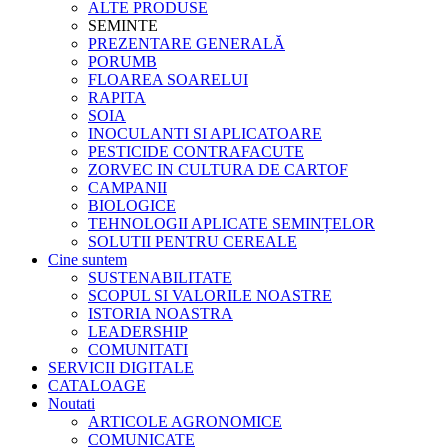
ALTE PRODUSE
SEMINTE
PREZENTARE GENERALĂ
PORUMB
FLOAREA SOARELUI
RAPITA
SOIA
INOCULANTI SI APLICATOARE
PESTICIDE CONTRAFACUTE
ZORVEC IN CULTURA DE CARTOF
CAMPANII
BIOLOGICE
TEHNOLOGII APLICATE SEMINȚELOR
SOLUTII PENTRU CEREALE
Cine suntem
SUSTENABILITATE
SCOPUL SI VALORILE NOASTRE
ISTORIA NOASTRA
LEADERSHIP
COMUNITATI
SERVICII DIGITALE
CATALOAGE
Noutati
ARTICOLE AGRONOMICE
COMUNICATE