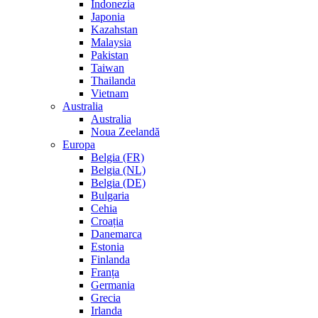
Indonezia
Japonia
Kazahstan
Malaysia
Pakistan
Taiwan
Thailanda
Vietnam
Australia
Australia
Noua Zeelandă
Europa
Belgia (FR)
Belgia (NL)
Belgia (DE)
Bulgaria
Cehia
Croația
Danemarca
Estonia
Finlanda
Franța
Germania
Grecia
Irlanda