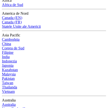
Africa
Africa de Sud
America de Nord
Canada (EN)
Canada (FR)
Statele Unite ale Americii
Asia Pacific
Cambodgia
China
Coreea de Sud
Filipine
India
Indonezia
Japonia
Kazahstan
Malaysia
Pakistan
Taiwan
Thailanda
Vietnam
Australia
Australia