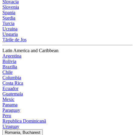
Slovacia
Slovenia
Spania
Suedia
Turcia
Ucraina
Ungaria
Țările de Jos
Latin America and Caribbean
Argentina
Bolivia
Brazilia
Chile
Columbia
Costa Rica
Ecuador
Guatemala
Mexic
Panama
Paraguay
Peru
Republica Dominicană
Uruguay
Romania, Bucharest