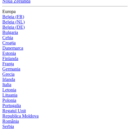
Noua Zeelandă
Europa
Belgia (FR)
Belgia (NL)
Belgia (DE)
Bulgaria
Cehia
Croația
Danemarca
Estonia
Finlanda
Franța
Germania
Grecia
Irlanda
Italia
Letonia
Lituania
Polonia
Portugalia
Regatul Unit
Republica Moldova
România
Serbia