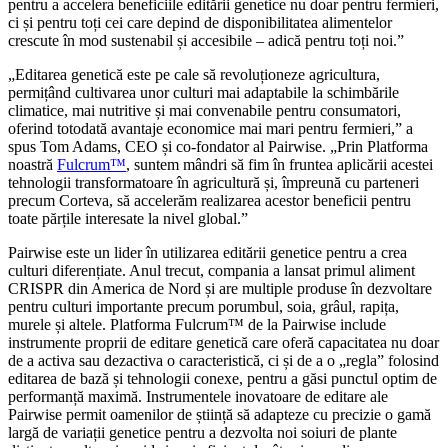
pentru a accelera beneficiile editării genetice nu doar pentru fermieri,
ci și pentru toți cei care depind de disponibilitatea alimentelor
crescute în mod sustenabil și accesibile – adică pentru toți noi.”
„Editarea genetică este pe cale să revoluționeze agricultura,
permițând cultivarea unor culturi mai adaptabile la schimbările
climatice, mai nutritive și mai convenabile pentru consumatori,
oferind totodată avantaje economice mai mari pentru fermieri,” a
spus Tom Adams, CEO și co-fondator al Pairwise. „Prin Platforma
noastră
Fulcrum™
, suntem mândri să fim în fruntea aplicării acestei
tehnologii transformatoare în agricultură și, împreună cu parteneri
precum Corteva, să accelerăm realizarea acestor beneficii pentru
toate părțile interesate la nivel global.”
Pairwise este un lider în utilizarea editării genetice pentru a crea
culturi diferențiate. Anul trecut, compania a lansat primul aliment
CRISPR din America de Nord și are multiple produse în dezvoltare
pentru culturi importante precum porumbul, soia, grâul, rapița,
murele și altele. Platforma Fulcrum™ de la Pairwise include
instrumente proprii de editare genetică care oferă capacitatea nu doar
de a activa sau dezactiva o caracteristică, ci și de a o „regla” folosind
editarea de bază și tehnologii conexe, pentru a găsi punctul optim de
performanță maximă. Instrumentele inovatoare de editare ale
Pairwise permit oamenilor de știință să adapteze cu precizie o gamă
largă de variații genetice pentru a dezvolta noi soiuri de plante