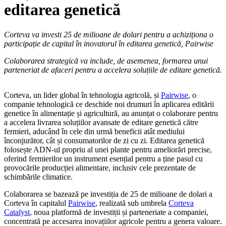
editarea genetică
Corteva va investi 25 de milioane de dolari pentru a achiziționa o
participație de capital în inovatorul în editarea genetică, Pairwise
Colaborarea strategică va include, de asemenea, formarea unui
parteneriat de afaceri pentru a accelera soluțiile de editare genetică.
Corteva, un lider global în tehnologia agricolă, și
Pairwise
, o
companie tehnologică ce deschide noi drumuri în aplicarea editării
genetice în alimentație și agricultură, au anunțat o colaborare pentru
a accelera livrarea soluțiilor avansate de editare genetică către
fermieri, aducând în cele din urmă beneficii atât mediului
înconjurător, cât și consumatorilor de zi cu zi. Editarea genetică
folosește ADN-ul propriu al unei plante pentru ameliorări precise,
oferind fermierilor un instrument esențial pentru a ține pasul cu
provocările producției alimentare, inclusiv cele prezentate de
schimbările climatice.
Colaborarea se bazează pe investiția de 25 de milioane de dolari a
Corteva în capitalul
Pairwise
, realizată sub umbrela
Corteva
Catalyst
, noua platformă de investiții și parteneriate a companiei,
concentrată pe accesarea inovațiilor agricole pentru a genera valoare.