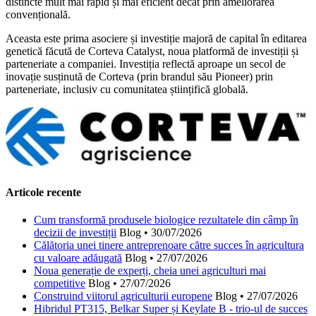
distincte mult mai rapid și mai eficient decât prin ameliorarea
convențională.
Aceasta este prima asociere și investiție majoră de capital în editarea
genetică făcută de Corteva Catalyst, noua platformă de investiții și
parteneriate a companiei. Investiția reflectă aproape un secol de
inovație susținută de Corteva (prin brandul său Pioneer) prin
parteneriate, inclusiv cu comunitatea științifică globală.
Articole recente
Cum transformă produsele biologice rezultatele din câmp în
decizii de investiții
Blog
•
30/07/2026
Călătoria unei tinere antreprenoare către succes în agricultura
cu valoare adăugată
Blog
•
27/07/2026
Noua generație de experți, cheia unei agriculturi mai
competitive
Blog
•
27/07/2026
Construind viitorul agriculturii europene
Blog
•
27/07/2026
Hibridul PT315, Belkar Super și Keylate B - trio-ul de succes