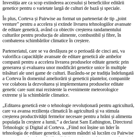
Investiția are ca scop extinderea accesului și beneficiilor editării
genetice pentru o varietate largă de culturi de bază și speciale.
În plus, Corteva și Pairwise au format un parteneriat de tip „joint
venture” pentru a accelera și extinde livrarea tehnologiilor avansate
de editare genetică, având ca obiectiv creșterea randamentului
culturilor pentru producția de alimente, combustibil și fibre, în
combaterea schimbărilor climatice în creștere.
Parteneriatul, care se va desfășura pe o perioadă de cinci ani, va
valorifica capacitățile avansate de editare genetică ale ambelor
companii pentru a accelera livrarea produselor editate genetic prin
generarea și evaluarea unor modificări genetice unice în multiple
trăsături ale unei game de culturi. Bazându-se pe tradiția îndelungată
a Corteva în domeniul ameliorării și geneticii plantelor, companiile
vor colabora la dezvoltarea și implementarea produselor editate
genetic care sunt mai rezistente la evenimente meteorologice
extreme și la schimbările climatice.
„Editarea genetică este o tehnologie revoluționară pentru agricultură,
care va avansa reziliența climatică în agricultură și va stimula
creșterea productivității fermelor necesare pentru a hrăni și alimenta
populația în creștere a lumii,” a declarat Sam Eathington, Directorul
Tehnologic și Digital al Corteva. „Fiind noi înșine un lider în
tehnologia de editare genetică, suntem mândri să lucrăm cu Pairwise