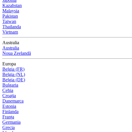
Japonia
Kazahstan
Malaysia
Pakistan
Taiwan
Thailanda
Vietnam
Australia
Australia
Noua Zeelandă
Europa
Belgia (FR)
Belgia (NL)
Belgia (DE)
Bulgaria
Cehia
Croația
Danemarca
Estonia
Finlanda
Franța
Germania
Grecia