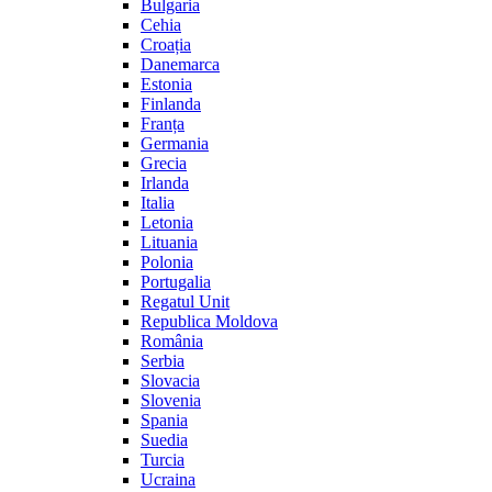
Bulgaria
Cehia
Croația
Danemarca
Estonia
Finlanda
Franța
Germania
Grecia
Irlanda
Italia
Letonia
Lituania
Polonia
Portugalia
Regatul Unit
Republica Moldova
România
Serbia
Slovacia
Slovenia
Spania
Suedia
Turcia
Ucraina