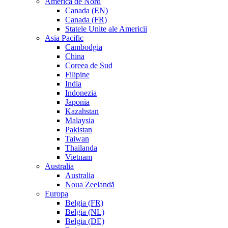
America de Nord
Canada (EN)
Canada (FR)
Statele Unite ale Americii
Asia Pacific
Cambodgia
China
Coreea de Sud
Filipine
India
Indonezia
Japonia
Kazahstan
Malaysia
Pakistan
Taiwan
Thailanda
Vietnam
Australia
Australia
Noua Zeelandă
Europa
Belgia (FR)
Belgia (NL)
Belgia (DE)