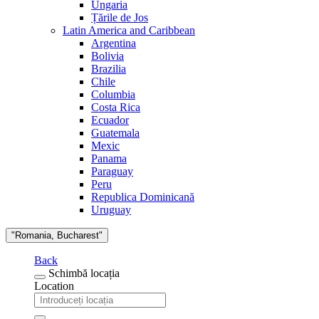
Ungaria
Țările de Jos
Latin America and Caribbean
Argentina
Bolivia
Brazilia
Chile
Columbia
Costa Rica
Ecuador
Guatemala
Mexic
Panama
Paraguay
Peru
Republica Dominicană
Uruguay
"Romania, Bucharest"
Back
Schimbă locația
Location