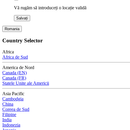
Vă rugăm să introduceți o locație validă
Salvați
Romania
Country Selector
Africa
Africa de Sud
America de Nord
Canada (EN)
Canada (FR)
Statele Unite ale Americii
Asia Pacific
Cambodgia
China
Coreea de Sud
Filipine
India
Indonezia