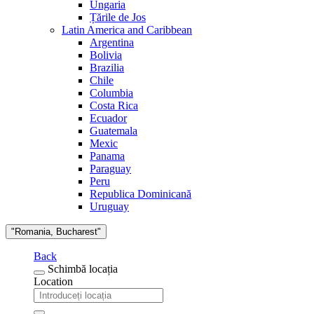
Ungaria
Țările de Jos
Latin America and Caribbean
Argentina
Bolivia
Brazilia
Chile
Columbia
Costa Rica
Ecuador
Guatemala
Mexic
Panama
Paraguay
Peru
Republica Dominicană
Uruguay
"Romania, Bucharest"
Back
Schimbă locația
Location