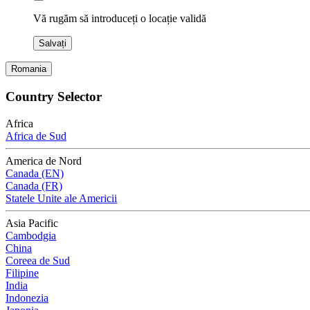
Vă rugăm să introduceți o locație validă
Salvați
Romania
Country Selector
Africa
Africa de Sud
America de Nord
Canada (EN)
Canada (FR)
Statele Unite ale Americii
Asia Pacific
Cambodgia
China
Coreea de Sud
Filipine
India
Indonezia