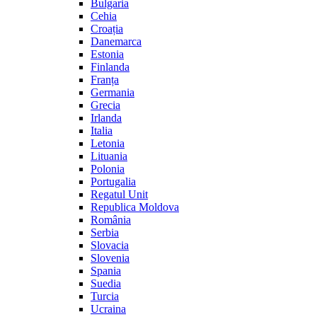
Bulgaria
Cehia
Croația
Danemarca
Estonia
Finlanda
Franța
Germania
Grecia
Irlanda
Italia
Letonia
Lituania
Polonia
Portugalia
Regatul Unit
Republica Moldova
România
Serbia
Slovacia
Slovenia
Spania
Suedia
Turcia
Ucraina