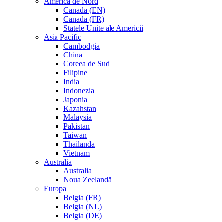
America de Nord
Canada (EN)
Canada (FR)
Statele Unite ale Americii
Asia Pacific
Cambodgia
China
Coreea de Sud
Filipine
India
Indonezia
Japonia
Kazahstan
Malaysia
Pakistan
Taiwan
Thailanda
Vietnam
Australia
Australia
Noua Zeelandă
Europa
Belgia (FR)
Belgia (NL)
Belgia (DE)