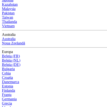
Japonia
Kazahstan
Malaysia
Pakistan
Taiwan
Thailanda
Vietnam
Australia
Australia
Noua Zeelandă
Europa
Belgia (FR)
Belgia (NL)
Belgia (DE)
Bulgaria
Cehia
Croația
Danemarca
Estonia
Finlanda
Franța
Germania
Grecia