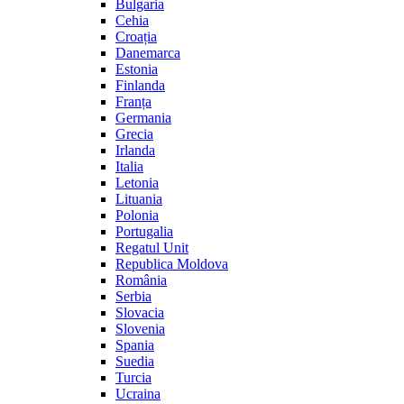
Bulgaria
Cehia
Croația
Danemarca
Estonia
Finlanda
Franța
Germania
Grecia
Irlanda
Italia
Letonia
Lituania
Polonia
Portugalia
Regatul Unit
Republica Moldova
România
Serbia
Slovacia
Slovenia
Spania
Suedia
Turcia
Ucraina