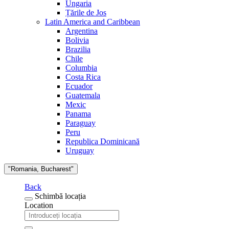
Ungaria
Țările de Jos
Latin America and Caribbean
Argentina
Bolivia
Brazilia
Chile
Columbia
Costa Rica
Ecuador
Guatemala
Mexic
Panama
Paraguay
Peru
Republica Dominicană
Uruguay
"Romania, Bucharest"
Back
Schimbă locația
Location