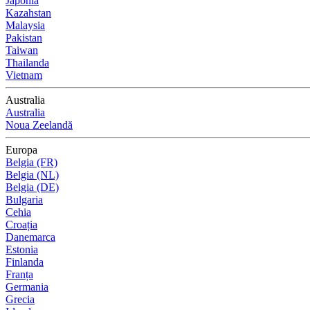
Japonia
Kazahstan
Malaysia
Pakistan
Taiwan
Thailanda
Vietnam
Australia
Australia
Noua Zeelandă
Europa
Belgia (FR)
Belgia (NL)
Belgia (DE)
Bulgaria
Cehia
Croația
Danemarca
Estonia
Finlanda
Franța
Germania
Grecia