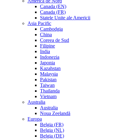
America de Nord
Canada (EN)
Canada (FR)
Statele Unite ale Americii
Asia Pacific
Cambodgia
China
Coreea de Sud
Filipine
India
Indonezia
Japonia
Kazahstan
Malaysia
Pakistan
Taiwan
Thailanda
Vietnam
Australia
Australia
Noua Zeelandă
Europa
Belgia (FR)
Belgia (NL)
Belgia (DE)