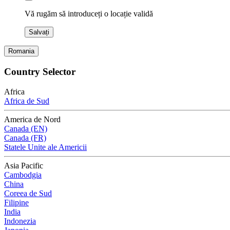
Vă rugăm să introduceți o locație validă
Salvați
Romania
Country Selector
Africa
Africa de Sud
America de Nord
Canada (EN)
Canada (FR)
Statele Unite ale Americii
Asia Pacific
Cambodgia
China
Coreea de Sud
Filipine
India
Indonezia