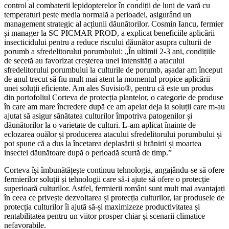
control al combaterii lepidopterelor în condiții de luni de vară cu
temperaturi peste media normală a perioadei, asigurând un
management strategic al acțiunii dăunătorilor. Cosmin Iancu, fermier
și manager la SC PICMAR PROD, a explicat beneficiile aplicării
insecticidului pentru a reduce riscului dăunător asupra culturii de
porumb a sfredelitorului porumbului: „În ultimii 2-3 ani, condițiile
de secetă au favorizat creșterea unei intensități a atacului
sfredelitorului porumbului la culturile de porumb, așadar am început
de anul trecut să fiu mult mai atent la momentul propice aplicării
unei soluții eficiente. Am ales Suvisio®, pentru că este un produs
din portofoliul Corteva de protecția plantelor, o categorie de produse
în care am mare încredere după ce am apelat deja la soluții care m-au
ajutat să asigur sănătatea culturilor împotriva patogenilor și
dăunătorilor la o varietate de culturi. L-am aplicat înainte de
eclozarea ouălor și producerea atacului sfredelitorului porumbului și
pot spune că a dus la încetarea deplasării și hrănirii și moartea
insectei dăunătoare după o perioadă scurtă de timp.”
Corteva își îmbunătățește continuu tehnologia, angajându-se să ofere
fermierilor soluții și tehnologii care să-i ajute să ofere o protecție
superioară culturilor. Astfel, fermierii români sunt mult mai avantajați
în ceea ce privește dezvoltarea și protecția culturilor, iar produsele de
protecția culturilor îi ajută să-și maximizeze productivitatea și
rentabilitatea pentru un viitor prosper chiar și scenarii climatice
nefavorabile.