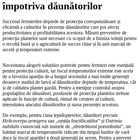
împotriva dăunătorilor
Succesul fermierilor depinde de protecția corespunzătoare și
eficientă a culturilor în prezența dăunătorilor care pot afecta
productivitatea și profitabilitatea acestora. Măsuri preventive de
protecția plantelor sunt necesare cu scopul de a furniza soluții pentru
o recoltă bună și o agricultură de succes chiar și în anii marcați de
secetă și temperaturi extreme.
Necesitatea alegerii soluțiilor potrivite pentru fermieri este esențială
pentru protecția culturii, iar riscul temperaturilor extreme este acela
de a favoriza apariția de-a lungul sezonului a mai multe generații
deoarece stadiul de larvă al dăunătorilor depinde de temperatura, cât
și de calitatea plantei gazdă. Pentru a menţine controlul asupra
populaţiilor de dăunători, produsele de protecția plantelor trebuie
aplicate în funcție de cultură, ritmul de creștere al culturii,
intensitatea atacului dăunătorilor și sursa prezenței acestora.
De exemplu, pentru clasa lepidopterelor, dăunători precum
Helicoverpa armigera
sau „omida fructificațiilor” și
Ostrinia
nubilalis
cunoscută sub numele de „sfredelitorul porumbului”, un
habitat marcat de temperaturile ridicate din timpul lunilor de vară
duce la riscul apariției a două generații pe sezon. Pentru a preveni