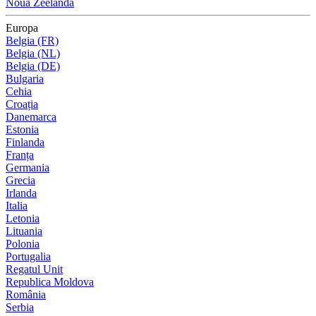
Noua Zeelandă
Europa
Belgia (FR)
Belgia (NL)
Belgia (DE)
Bulgaria
Cehia
Croația
Danemarca
Estonia
Finlanda
Franța
Germania
Grecia
Irlanda
Italia
Letonia
Lituania
Polonia
Portugalia
Regatul Unit
Republica Moldova
România
Serbia