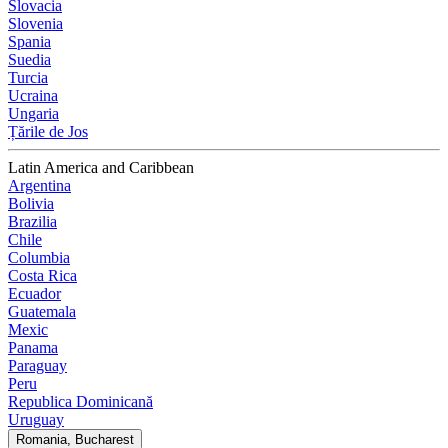
Slovacia
Slovenia
Spania
Suedia
Turcia
Ucraina
Ungaria
Țările de Jos
Latin America and Caribbean
Argentina
Bolivia
Brazilia
Chile
Columbia
Costa Rica
Ecuador
Guatemala
Mexic
Panama
Paraguay
Peru
Republica Dominicană
Uruguay
Romania, Bucharest