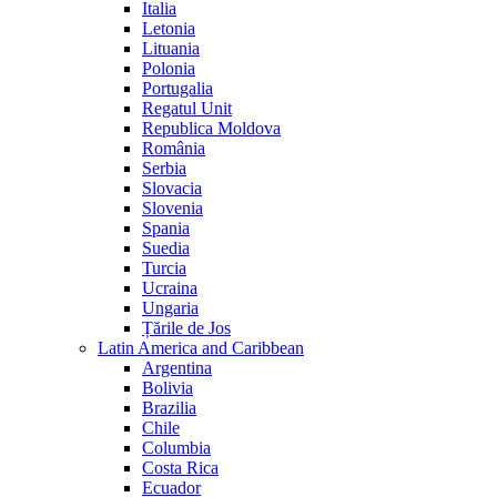
Italia
Letonia
Lituania
Polonia
Portugalia
Regatul Unit
Republica Moldova
România
Serbia
Slovacia
Slovenia
Spania
Suedia
Turcia
Ucraina
Ungaria
Țările de Jos
Latin America and Caribbean
Argentina
Bolivia
Brazilia
Chile
Columbia
Costa Rica
Ecuador