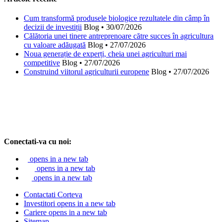
Cum transformă produsele biologice rezultatele din câmp în
decizii de investiții
Blog
•
30/07/2026
Călătoria unei tinere antreprenoare către succes în agricultura
cu valoare adăugată
Blog
•
27/07/2026
Noua generație de experți, cheia unei agriculturi mai
competitive
Blog
•
27/07/2026
Construind viitorul agriculturii europene
Blog
•
27/07/2026
Conectati-va cu noi:
opens in a new tab
opens in a new tab
opens in a new tab
Contactati Corteva
Investitori
opens in a new tab
Cariere
opens in a new tab
Sitemap