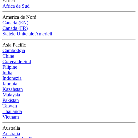
Africa
Africa de Sud
America de Nord
Canada (EN)
Canada (FR)
Statele Unite ale Americii
Asia Pacific
Cambodgia
China
Coreea de Sud
Filipine
India
Indonezia
Japonia
Kazahstan
Malaysia
Pakistan
Taiwan
Thailanda
Vietnam
Australia
Australia