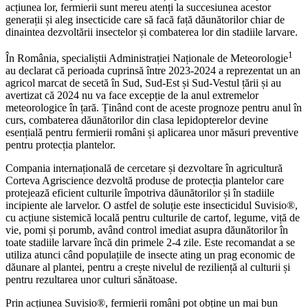
acțiunea lor, fermierii sunt mereu atenți la succesiunea acestor
generații și aleg insecticide care să facă față dăunătorilor chiar de
dinaintea dezvoltării insectelor și combaterea lor din stadiile larvare.
1
În România, specialiștii Administrației Naționale de Meteorologie
au declarat că perioada cuprinsă între 2023-2024 a reprezentat un an
agricol marcat de secetă în Sud, Sud-Est și Sud-Vestul țării și au
avertizat că 2024 nu va face excepție de la anul extremelor
meteorologice în țară. Ținând cont de aceste prognoze pentru anul în
curs, combaterea dăunătorilor din clasa lepidopterelor devine
esențială pentru fermierii români și aplicarea unor măsuri preventive
pentru protecția plantelor.
Compania internațională de cercetare și dezvoltare în agricultură
Corteva Agriscience dezvoltă produse de protecția plantelor care
protejează eficient culturile împotriva dăunătorilor și în stadiile
incipiente ale larvelor. O astfel de soluție este insecticidul Suvisio®,
cu acțiune sistemică locală pentru culturile de cartof, legume, viță de
vie, pomi și porumb, având control imediat asupra dăunătorilor în
toate stadiile larvare încă din primele 2-4 zile. Este recomandat a se
utiliza atunci când populațiile de insecte ating un prag economic de
dăunare al plantei, pentru a crește nivelul de reziliență al culturii și
pentru rezultarea unor culturi sănătoase.
Prin acțiunea Suvisio®, fermierii români pot obține un mai bun