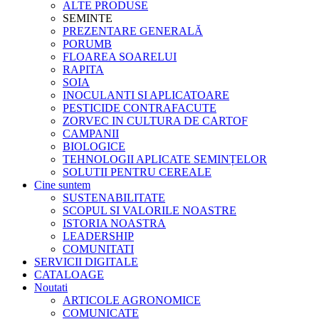
ALTE PRODUSE
SEMINTE
PREZENTARE GENERALĂ
PORUMB
FLOAREA SOARELUI
RAPITA
SOIA
INOCULANTI SI APLICATOARE
PESTICIDE CONTRAFACUTE
ZORVEC IN CULTURA DE CARTOF
CAMPANII
BIOLOGICE
TEHNOLOGII APLICATE SEMINȚELOR
SOLUTII PENTRU CEREALE
Cine suntem
SUSTENABILITATE
SCOPUL SI VALORILE NOASTRE
ISTORIA NOASTRA
LEADERSHIP
COMUNITATI
SERVICII DIGITALE
CATALOAGE
Noutati
ARTICOLE AGRONOMICE
COMUNICATE