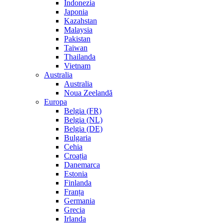
Indonezia
Japonia
Kazahstan
Malaysia
Pakistan
Taiwan
Thailanda
Vietnam
Australia
Australia
Noua Zeelandă
Europa
Belgia (FR)
Belgia (NL)
Belgia (DE)
Bulgaria
Cehia
Croația
Danemarca
Estonia
Finlanda
Franța
Germania
Grecia
Irlanda