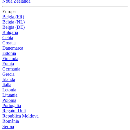
Noua Zeelandă
Europa
Belgia (FR)
Belgia (NL)
Belgia (DE)
Bulgaria
Cehia
Croația
Danemarca
Estonia
Finlanda
Franța
Germania
Grecia
Irlanda
Italia
Letonia
Lituania
Polonia
Portugalia
Regatul Unit
Republica Moldova
România
Serbia