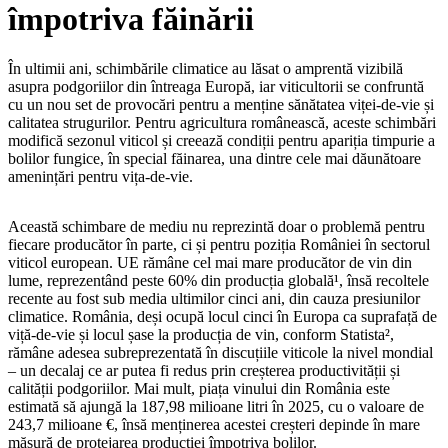
împotriva făinării
În ultimii ani, schimbările climatice au lăsat o amprentă vizibilă
asupra podgoriilor din întreaga Europă, iar viticultorii se confruntă
cu un nou set de provocări pentru a menține sănătatea viței-de-vie și
calitatea strugurilor. Pentru agricultura românească, aceste schimbări
modifică sezonul viticol și creează condiții pentru apariția timpurie a
bolilor fungice, în special făinarea, una dintre cele mai dăunătoare
amenințări pentru vița-de-vie.
Această schimbare de mediu nu reprezintă doar o problemă pentru
fiecare producător în parte, ci și pentru poziția României în sectorul
viticol european. UE rămâne cel mai mare producător de vin din
lume, reprezentând peste 60% din producția globală¹, însă recoltele
recente au fost sub media ultimilor cinci ani, din cauza presiunilor
climatice. România, deși ocupă locul cinci în Europa ca suprafață de
viță-de-vie și locul șase la producția de vin, conform Statista²,
rămâne adesea subreprezentată în discuțiile viticole la nivel mondial
– un decalaj ce ar putea fi redus prin creșterea productivității și
calității podgoriilor. Mai mult, piața vinului din România este
estimată să ajungă la 187,98 milioane litri în 2025, cu o valoare de
243,7 milioane €, însă menținerea acestei creșteri depinde în mare
măsură de protejarea producției împotriva bolilor.