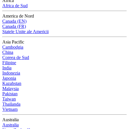
Africa
Africa de Sud
America de Nord
Canada (EN)
Canada (FR)
Statele Unite ale Americii
Asia Pacific
Cambodgia
China
Coreea de Sud
Filipine
India
Indonezia
Japonia
Kazahstan
Malaysia
Pakistan
Taiwan
Thailanda
Vietnam
Australia
Australia