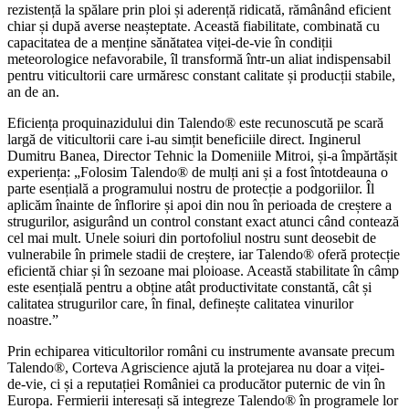
rezistență la spălare prin ploi și aderență ridicată, rămânând eficient
chiar și după averse neașteptate. Această fiabilitate, combinată cu
capacitatea de a menține sănătatea viței-de-vie în condiții
meteorologice nefavorabile, îl transformă într-un aliat indispensabil
pentru viticultorii care urmăresc constant calitate și producții stabile,
an de an.
Eficiența proquinazidului din Talendo® este recunoscută pe scară
largă de viticultorii care i-au simțit beneficiile direct. Inginerul
Dumitru Banea, Director Tehnic la Domeniile Mitroi, și-a împărtășit
experiența: „Folosim Talendo® de mulți ani și a fost întotdeauna o
parte esențială a programului nostru de protecție a podgoriilor. Îl
aplicăm înainte de înflorire și apoi din nou în perioada de creștere a
strugurilor, asigurând un control constant exact atunci când contează
cel mai mult. Unele soiuri din portofoliul nostru sunt deosebit de
vulnerabile în primele stadii de creștere, iar Talendo® oferă protecție
eficientă chiar și în sezoane mai ploioase. Această stabilitate în câmp
este esențială pentru a obține atât productivitate constantă, cât și
calitatea strugurilor care, în final, definește calitatea vinurilor
noastre.”
Prin echiparea viticultorilor români cu instrumente avansate precum
Talendo®, Corteva Agriscience ajută la protejarea nu doar a viței-
de-vie, ci și a reputației României ca producător puternic de vin în
Europa. Fermierii interesați să integreze Talendo® în programele lor