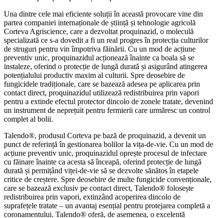
Una dintre cele mai eficiente soluții în această provocare vine din
partea companiei internaționale de știință și tehnologie agricolă
Corteva Agriscience, care a dezvoltat proquinazid, o moleculă
specializată ce s-a dovedit a fi un real progres în protecția culturilor
de struguri pentru vin împotriva făinării. Cu un mod de acțiune
preventiv unic, proquinazidul acționează înainte ca boala să se
instaleze, oferind o protecție de lungă durată și asigurând atingerea
potențialului productiv maxim al culturii. Spre deosebire de
fungicidele tradiționale, care se bazează adesea pe aplicarea prin
contact direct, proquinazidul utilizează redistribuirea prin vapori
pentru a extinde efectul protector dincolo de zonele tratate, devenind
un instrument de neprețuit pentru fermierii care urmăresc un control
complet al bolii.
Talendo®, produsul Corteva pe bază de proquinazid, a devenit un
punct de referință în gestionarea bolilor la vița-de-vie. Cu un mod de
acțiune preventiv unic, proquinazidul oprește procesul de infectare
cu făinare înainte ca acesta să înceapă, oferind protecție de lungă
durată și permițând viței-de-vie să se dezvolte sănătos în etapele
critice de creștere. Spre deosebire de multe fungicide convenționale,
care se bazează exclusiv pe contact direct, Talendo® folosește
redistribuirea prin vapori, extinzând acoperirea dincolo de
suprafețele tratate – un avantaj esențial pentru protejarea completă a
coronamentului. Talendo® oferă, de asemenea, o excelentă