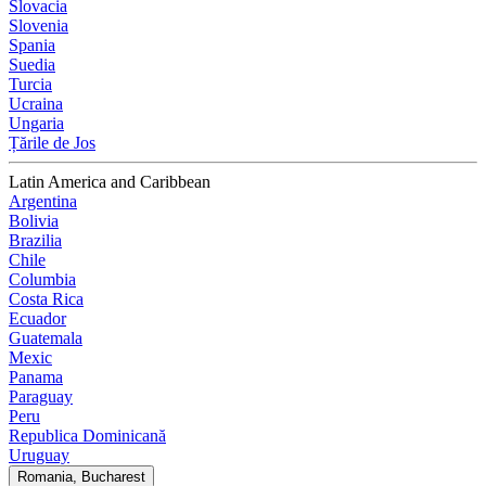
Slovacia
Slovenia
Spania
Suedia
Turcia
Ucraina
Ungaria
Țările de Jos
Latin America and Caribbean
Argentina
Bolivia
Brazilia
Chile
Columbia
Costa Rica
Ecuador
Guatemala
Mexic
Panama
Paraguay
Peru
Republica Dominicană
Uruguay
Romania, Bucharest