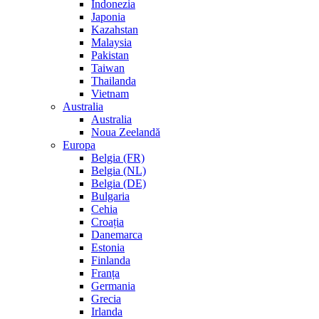
Indonezia
Japonia
Kazahstan
Malaysia
Pakistan
Taiwan
Thailanda
Vietnam
Australia
Australia
Noua Zeelandă
Europa
Belgia (FR)
Belgia (NL)
Belgia (DE)
Bulgaria
Cehia
Croația
Danemarca
Estonia
Finlanda
Franța
Germania
Grecia
Irlanda