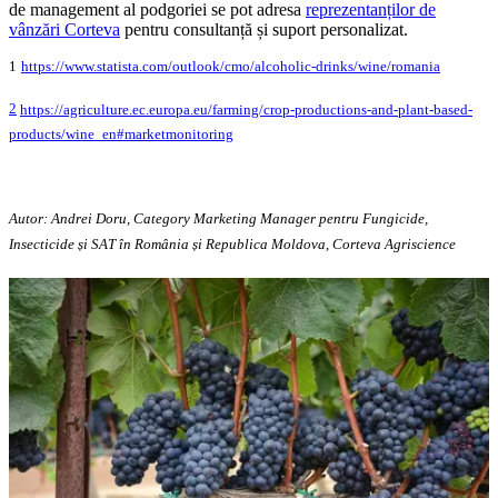
de management al podgoriei se pot adresa
reprezentanților de
vânzări Corteva
pentru consultanță și suport personalizat.
1
https://www.statista.com/outlook/cmo/alcoholic-drinks/wine/romania
2
https://agriculture.ec.europa.eu/farming/crop-productions-and-plant-based-
products/wine_en#marketmonitoring
Autor: Andrei Doru, Category Marketing Manager pentru Fungicide,
Insecticide și SAT în România și Republica Moldova, Corteva Agriscience