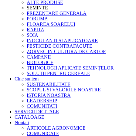
ALTE PRODUSE
SEMINTE
PREZENTARE GENERALĂ
PORUMB
FLOAREA SOARELUI
RAPITA
SOIA
INOCULANTI SI APLICATOARE
PESTICIDE CONTRAFACUTE
ZORVEC IN CULTURA DE CARTOF
CAMPANII
BIOLOGICE
TEHNOLOGII APLICATE SEMINȚELOR
SOLUTII PENTRU CEREALE
Cine suntem
SUSTENABILITATE
SCOPUL SI VALORILE NOASTRE
ISTORIA NOASTRA
LEADERSHIP
COMUNITATI
SERVICII DIGITALE
CATALOAGE
Noutati
ARTICOLE AGRONOMICE
COMUNICATE