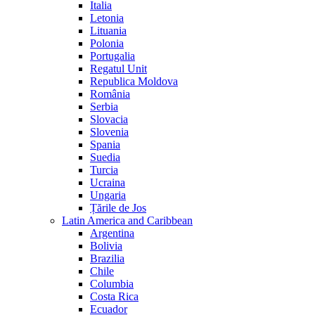
Italia
Letonia
Lituania
Polonia
Portugalia
Regatul Unit
Republica Moldova
România
Serbia
Slovacia
Slovenia
Spania
Suedia
Turcia
Ucraina
Ungaria
Țările de Jos
Latin America and Caribbean
Argentina
Bolivia
Brazilia
Chile
Columbia
Costa Rica
Ecuador