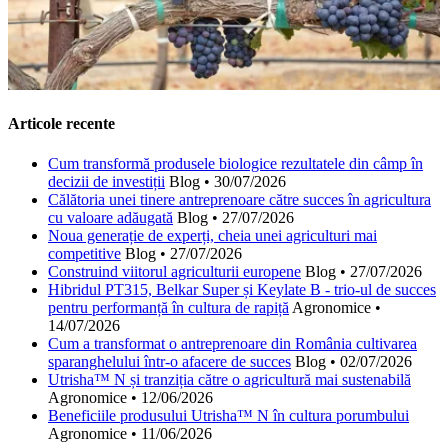
Articole recente
Cum transformă produsele biologice rezultatele din câmp în
decizii de investiții
Blog
•
30/07/2026
Călătoria unei tinere antreprenoare către succes în agricultura
cu valoare adăugată
Blog
•
27/07/2026
Noua generație de experți, cheia unei agriculturi mai
competitive
Blog
•
27/07/2026
Construind viitorul agriculturii europene
Blog
•
27/07/2026
Hibridul PT315, Belkar Super și Keylate B - trio-ul de succes
pentru performanță în cultura de rapiță
Agronomice
•
14/07/2026
Cum a transformat o antreprenoare din România cultivarea
sparanghelului într-o afacere de succes
Blog
•
02/07/2026
Utrisha™ N și tranziția către o agricultură mai sustenabilă
Agronomice
•
12/06/2026
Beneficiile produsului Utrisha™ N în cultura porumbului
Agronomice
•
11/06/2026