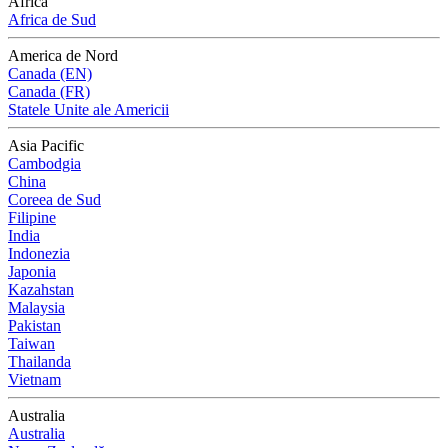
Africa
Africa de Sud
America de Nord
Canada (EN)
Canada (FR)
Statele Unite ale Americii
Asia Pacific
Cambodgia
China
Coreea de Sud
Filipine
India
Indonezia
Japonia
Kazahstan
Malaysia
Pakistan
Taiwan
Thailanda
Vietnam
Australia
Australia