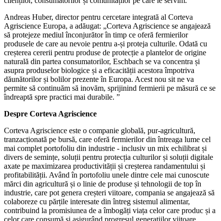
clienților, consumatorilor și comunităților pe care le servim.”
Andreas Huber, director pentru cercetare integrată al Corteva
Agriscience Europa, a adăugat: „Corteva Agriscience se angajează
să protejeze mediul înconjurător în timp ce oferă fermierilor
produsele de care au nevoie pentru a-și proteja culturile. Odată cu
creșterea cererii pentru produse de protecție a plantelor de origine
naturală din partea consumatorilor, Eschbach se va concentra și
asupra produselor biologice și a eficacității acestora împotriva
dăunătorilor și bolilor prezente în Europa. Acest nou sit ne va
permite să continuăm să inovăm, sprijinind fermierii pe măsură ce se
îndreaptă spre practici mai durabile. ”
Despre Corteva Agriscience
Corteva Agriscience este o companie globală, pur-agricultură,
tranzacționată pe bursă, care oferă fermierilor din întreaga lume cel
mai complet portofoliu din industrie - inclusiv un mix echilibrat și
divers de semințe, soluții pentru protecția culturilor și soluții digitale
axate pe maximizarea productivității și creșterea randamentului și
profitabilității. Având în portofoliu unele dintre cele mai cunoscute
mărci din agricultură și o linie de produse și tehnologii de top în
industrie, care pot genera creșteri viitoare, compania se angajează să
colaboreze cu părțile interesate din întreg sistemul alimentar,
contribuind la promisiunea de a îmbogăți viața celor care produc și a
celor care consumă și asigurând progresul generațiilor viitoare.