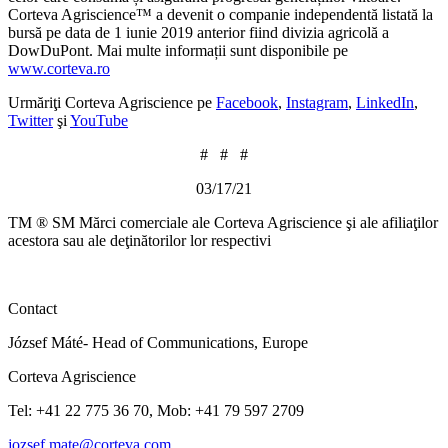
Corteva Agriscience™ a devenit o companie independentă listată la
bursă pe data de 1 iunie 2019 anterior fiind divizia agricolă a
DowDuPont. Mai multe informații sunt disponibile pe
www.corteva.ro
Urmăriţi Corteva Agriscience pe
Facebook
,
Instagram
,
LinkedIn
,
Twitter
şi
YouTube
# # #
03/17/21
TM ® SM Mărci comerciale ale Corteva Agriscience şi ale afiliaţilor
acestora sau ale deţinătorilor lor respectivi
Contact
József Máté- Head of Communications, Europe
Corteva Agriscience
Tel: +41 22 775 36 70, Mob: +41 79 597 2709
jozsef.mate@corteva.com