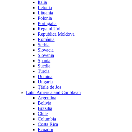
Italia
Letonia
Lituania
Polonia
Portugalia
Regatul Unit
Republica Moldova
România
Serbia
Slovacia
Slovenia
Spania
Suedia
Turcia
Ucraina
Ungaria
Țările de Jos
Latin America and Caribbean
Argentina
Bolivia
Brazilia
Chile
Columbia
Costa Rica
Ecuador