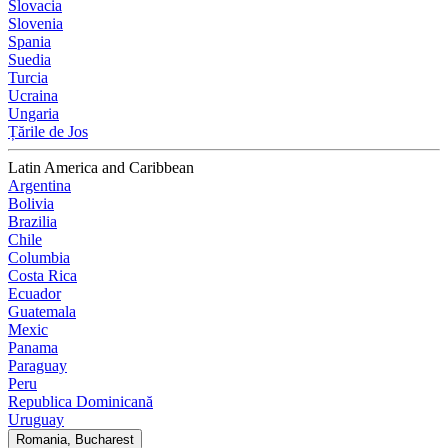
Slovacia
Slovenia
Spania
Suedia
Turcia
Ucraina
Ungaria
Țările de Jos
Latin America and Caribbean
Argentina
Bolivia
Brazilia
Chile
Columbia
Costa Rica
Ecuador
Guatemala
Mexic
Panama
Paraguay
Peru
Republica Dominicană
Uruguay
Romania, Bucharest