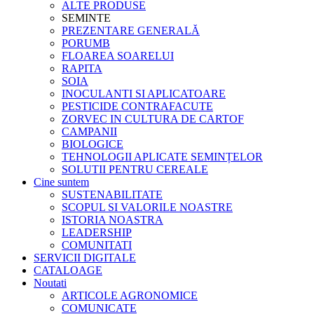
ALTE PRODUSE
SEMINTE
PREZENTARE GENERALĂ
PORUMB
FLOAREA SOARELUI
RAPITA
SOIA
INOCULANTI SI APLICATOARE
PESTICIDE CONTRAFACUTE
ZORVEC IN CULTURA DE CARTOF
CAMPANII
BIOLOGICE
TEHNOLOGII APLICATE SEMINȚELOR
SOLUTII PENTRU CEREALE
Cine suntem
SUSTENABILITATE
SCOPUL SI VALORILE NOASTRE
ISTORIA NOASTRA
LEADERSHIP
COMUNITATI
SERVICII DIGITALE
CATALOAGE
Noutati
ARTICOLE AGRONOMICE
COMUNICATE