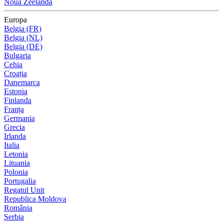
Noua Zeelandă
Europa
Belgia (FR)
Belgia (NL)
Belgia (DE)
Bulgaria
Cehia
Croația
Danemarca
Estonia
Finlanda
Franța
Germania
Grecia
Irlanda
Italia
Letonia
Lituania
Polonia
Portugalia
Regatul Unit
Republica Moldova
România
Serbia