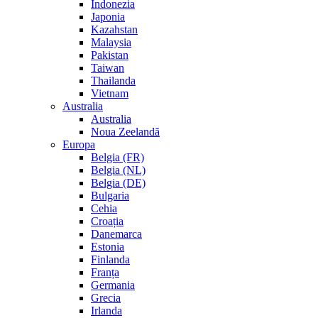
Indonezia
Japonia
Kazahstan
Malaysia
Pakistan
Taiwan
Thailanda
Vietnam
Australia
Australia
Noua Zeelandă
Europa
Belgia (FR)
Belgia (NL)
Belgia (DE)
Bulgaria
Cehia
Croația
Danemarca
Estonia
Finlanda
Franța
Germania
Grecia
Irlanda