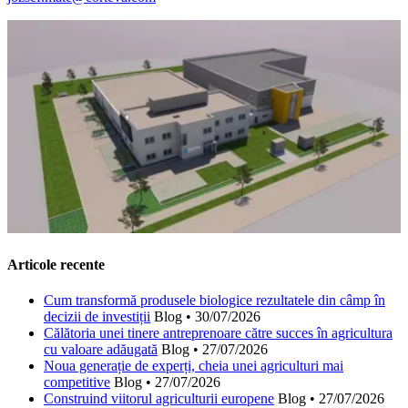
Articole recente
Cum transformă produsele biologice rezultatele din câmp în
decizii de investiții
Blog
•
30/07/2026
Călătoria unei tinere antreprenoare către succes în agricultura
cu valoare adăugată
Blog
•
27/07/2026
Noua generație de experți, cheia unei agriculturi mai
competitive
Blog
•
27/07/2026
Construind viitorul agriculturii europene
Blog
•
27/07/2026