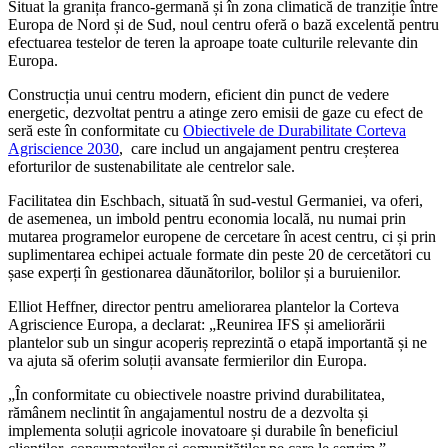
Situat la granița franco-germană și în zona climatică de tranziție între
Europa de Nord și de Sud, noul centru oferă o bază excelentă pentru
efectuarea testelor de teren la aproape toate culturile relevante din
Europa.
Construcția unui centru modern, eficient din punct de vedere
energetic, dezvoltat pentru a atinge zero emisii de gaze cu efect de
seră este
în conformitate cu
Obiectivele de Durabilitate Corteva
Agriscience 2030
, care includ un angajament pentru creșterea
eforturilor de sustenabilitate ale centrelor sale.
Facilitatea din Eschbach, situată în sud-vestul Germaniei, va oferi,
de asemenea, un imbold pentru economia locală, nu numai prin
mutarea programelor europene de cercetare în acest centru, ci și prin
suplimentarea echipei actuale formate din peste 20 de cercetători cu
șase experți în gestionarea dăunătorilor, bolilor și a buruienilor.
Elliot Heffner, director pentru ameliorarea plantelor la Corteva
Agriscience Europa, a declarat: „Reunirea IFS și ameliorării
plantelor sub un singur acoperiș reprezintă o etapă importantă și ne
va ajuta să oferim soluții avansate fermierilor din Europa.
„În conformitate cu obiectivele noastre privind durabilitatea,
rămânem neclintit în angajamentul nostru de a dezvolta și
implementa soluții agricole inovatoare și durabile în beneficiul