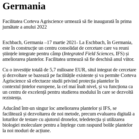
Germania
Facilitatea Corteva Agriscience urmează să fie inaugurată în prima
jumătate a anului 2022
Eschbach, Germania –17 martie 2021- La Eschbach, în Germania,
este în construcție un centru consolidat de cercetare care va reuni
științele integrate pentru câmp (
Integrated Field Sciences
, IFS) și
ameliorarea plantelor. Facilitatea urmează să fie deschisă anul viitor.
Cu o investiție totală de 5,7 milioane EUR, situl integrat de cercetare
și dezvoltare se bazează pe facilitățile existente și va permite Corteva
Agriscience să efectueze studii privind protecția plantelor în
contextul țintelor europene, la cel mai înalt nivel, și va funcționa ca
un centru de excelență pentru studierea modului în care se dezvoltă
rezistența.
Aducând într-un singur loc ameliorarea plantelor și IFS, se
facilitează și dezvoltarea de noi metode, precum evaluarea digitală a
loturilor de testare cu ajutorul dronelor, teledetecția și utilizarea
biologiei moleculare pentru a înțelege cum raspund bolile plantelor
la noi moduri de acțiune.