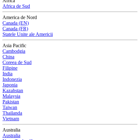
Africa
Africa de Sud
America de Nord
Canada (EN)
Canada (FR)
Statele Unite ale Americii
Asia Pacific
Cambodgia
China
Coreea de Sud
Filipine
India
Indonezia
Japonia
Kazahstan
Malaysia
Pakistan
Taiwan
Thailanda
Vietnam
Australia
Australia