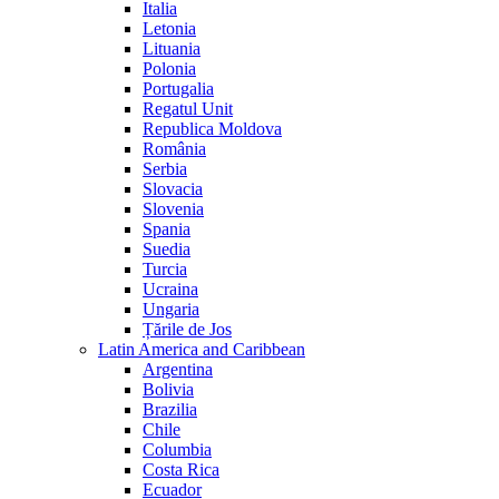
Italia
Letonia
Lituania
Polonia
Portugalia
Regatul Unit
Republica Moldova
România
Serbia
Slovacia
Slovenia
Spania
Suedia
Turcia
Ucraina
Ungaria
Țările de Jos
Latin America and Caribbean
Argentina
Bolivia
Brazilia
Chile
Columbia
Costa Rica
Ecuador