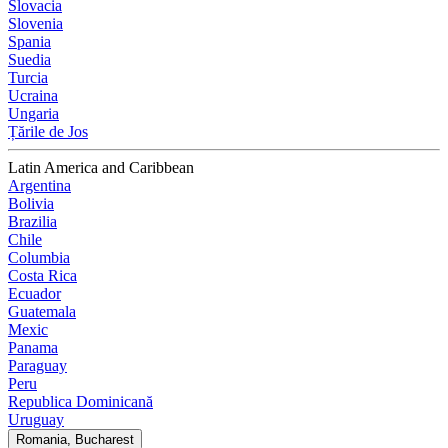
Slovacia
Slovenia
Spania
Suedia
Turcia
Ucraina
Ungaria
Țările de Jos
Latin America and Caribbean
Argentina
Bolivia
Brazilia
Chile
Columbia
Costa Rica
Ecuador
Guatemala
Mexic
Panama
Paraguay
Peru
Republica Dominicană
Uruguay
Romania, Bucharest