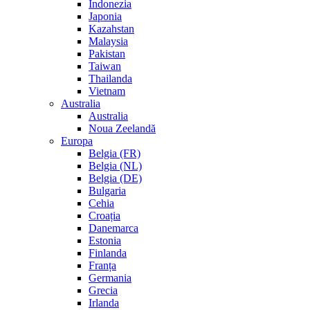
Indonezia
Japonia
Kazahstan
Malaysia
Pakistan
Taiwan
Thailanda
Vietnam
Australia
Australia
Noua Zeelandă
Europa
Belgia (FR)
Belgia (NL)
Belgia (DE)
Bulgaria
Cehia
Croația
Danemarca
Estonia
Finlanda
Franța
Germania
Grecia
Irlanda