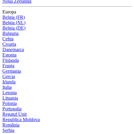
Noua Zeelandă
Europa
Belgia (FR)
Belgia (NL)
Belgia (DE)
Bulgaria
Cehia
Croația
Danemarca
Estonia
Finlanda
Franța
Germania
Grecia
Irlanda
Italia
Letonia
Lituania
Polonia
Portugalia
Regatul Unit
Republica Moldova
România
Serbia