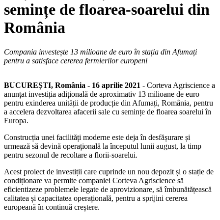
semințe de floarea-soarelui din
România
Compania investește 13 milioane de euro în stația din Afumați
pentru a satisface cererea fermierilor europeni
BUCUREȘTI, România - 16 aprilie 2021
- Corteva Agriscience a
anunțat investiția adițională de aproximativ 13 milioane de euro
pentru exinderea unității de producție din Afumați, România, pentru
a accelera dezvoltarea afacerii sale cu semințe de floarea soarelui în
Europa.
Construcția unei facilități moderne este deja în desfășurare și
urmează să devină operațională la începutul lunii august, la timp
pentru sezonul de recoltare a florii-soarelui.
Acest proiect de investiții care cuprinde un nou depozit și o stație de
condiționare va permite companiei Corteva Agriscience să
eficientizeze problemele legate de aprovizionare, să îmbunătățească
calitatea și capacitatea operațională, pentru a sprijini cererea
europeană în continuă creștere.