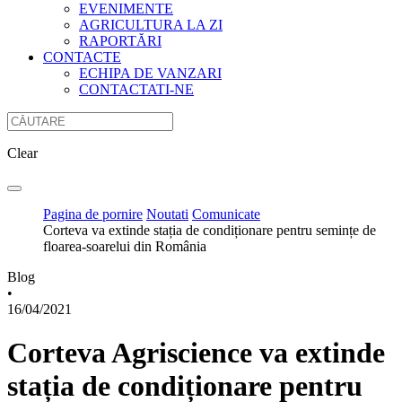
EVENIMENTE
AGRICULTURA LA ZI
RAPORTĂRI
CONTACTE
ECHIPA DE VANZARI
CONTACTATI-NE
Clear
Pagina de pornire
Noutati
Comunicate
Сorteva va extinde stația de condiționare pentru semințe de
floarea-soarelui din România
Blog
•
16/04/2021
Сorteva Agriscience va extinde
stația de condiționare pentru