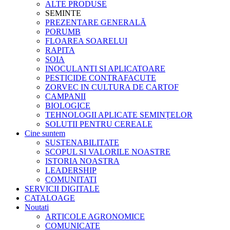
ALTE PRODUSE
SEMINTE
PREZENTARE GENERALĂ
PORUMB
FLOAREA SOARELUI
RAPITA
SOIA
INOCULANTI SI APLICATOARE
PESTICIDE CONTRAFACUTE
ZORVEC IN CULTURA DE CARTOF
CAMPANII
BIOLOGICE
TEHNOLOGII APLICATE SEMINȚELOR
SOLUTII PENTRU CEREALE
Cine suntem
SUSTENABILITATE
SCOPUL SI VALORILE NOASTRE
ISTORIA NOASTRA
LEADERSHIP
COMUNITATI
SERVICII DIGITALE
CATALOAGE
Noutati
ARTICOLE AGRONOMICE
COMUNICATE