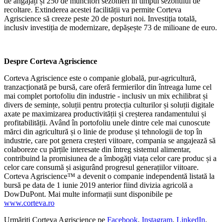
de angajați și 250 de muncitori sezonieri în timpul sezonului de
recoltare. Extinderea acestei facilității va permite Corteva
Agriscience să creeze peste 20 de posturi noi. Investiția totală,
inclusiv investiția de modernizare, depășește 73 de milioane de euro.
Despre Corteva Agriscience
Corteva Agriscience este o companie globală, pur-agricultură,
tranzacționată pe bursă, care oferă fermierilor din întreaga lume cel
mai complet portofoliu din industrie - inclusiv un mix echilibrat și
divers de semințe, soluții pentru protecția culturilor și soluții digitale
axate pe maximizarea productivității și creșterea randamentului și
profitabilității. Având în portofoliu unele dintre cele mai cunoscute
mărci din agricultură și o linie de produse și tehnologii de top în
industrie, care pot genera creșteri viitoare, compania se angajează să
colaboreze cu părțile interesate din întreg sistemul alimentar,
contribuind la promisiunea de a îmbogăți viața celor care produc și a
celor care consumă și asigurând progresul generațiilor viitoare.
Corteva Agriscience™ a devenit o companie independentă listată la
bursă pe data de 1 iunie 2019 anterior fiind divizia agricolă a
DowDuPont. Mai multe informații sunt disponibile pe
www.corteva.ro
Urmăriţi Corteva Agriscience pe
Facebook
,
Instagram
,
LinkedIn
,