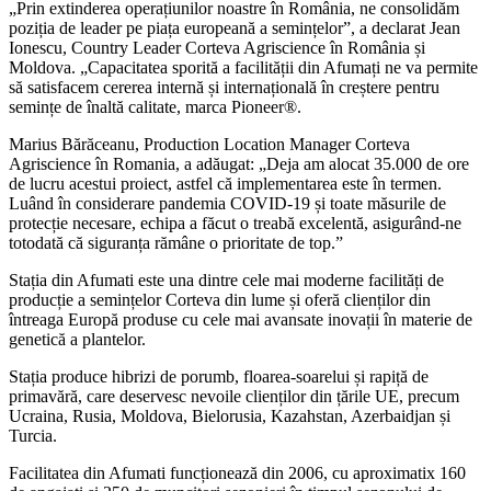
„Prin extinderea operațiunilor noastre în România, ne consolidăm
poziția de leader pe piața europeană a semințelor”, a declarat Jean
Ionescu, Country Leader Corteva Agriscience în România și
Moldova. „Capacitatea sporită a facilității din Afumați ne va permite
să satisfacem cererea internă și internațională în creștere pentru
semințe de înaltă calitate, marca Pioneer®.
Marius Bărăceanu, Production Location Manager Corteva
Agriscience în Romania, a adăugat: „Deja am alocat 35.000 de ore
de lucru acestui proiect, astfel că implementarea este în termen.
Luând în considerare pandemia COVID-19 și toate măsurile de
protecție necesare, echipa a făcut o treabă excelentă, asigurând-ne
totodată că siguranța rămâne o prioritate de top.”
Stația din Afumati este una dintre cele mai moderne facilități de
producție a semințelor Corteva din lume și oferă clienților din
întreaga Europă produse cu cele mai avansate inovații în materie de
genetică a plantelor.
Stația produce hibrizi de porumb, floarea-soarelui și rapiță de
primavără, care deservesc nevoile clienților din țările UE, precum
Ucraina, Rusia, Moldova, Bielorusia, Kazahstan, Azerbaidjan și
Turcia.
Facilitatea din Afumati funcționează din 2006, cu aproximatix 160