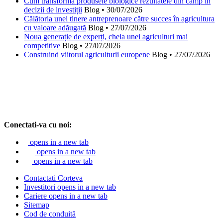
Cum transformă produsele biologice rezultatele din câmp în
decizii de investiții
Blog
•
30/07/2026
Călătoria unei tinere antreprenoare către succes în agricultura
cu valoare adăugată
Blog
•
27/07/2026
Noua generație de experți, cheia unei agriculturi mai
competitive
Blog
•
27/07/2026
Construind viitorul agriculturii europene
Blog
•
27/07/2026
Conectati-va cu noi:
opens in a new tab
opens in a new tab
opens in a new tab
Contactati Corteva
Investitori
opens in a new tab
Cariere
opens in a new tab
Sitemap
Cod de conduită