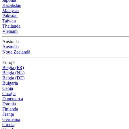
Japonia
Kazahstan
Malaysia
Pakistan
Taiwan
Thailanda
Vietnam
Australia
Australia
Noua Zeelandă
Europa
Belgia (FR)
Belgia (NL)
Belgia (DE)
Bulgaria
Cehia
Croația
Danemarca
Estonia
Finlanda
Franța
Germania
Grecia