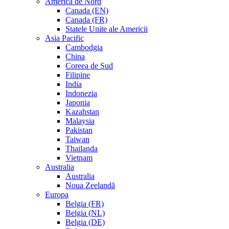
America de Nord
Canada (EN)
Canada (FR)
Statele Unite ale Americii
Asia Pacific
Cambodgia
China
Coreea de Sud
Filipine
India
Indonezia
Japonia
Kazahstan
Malaysia
Pakistan
Taiwan
Thailanda
Vietnam
Australia
Australia
Noua Zeelandă
Europa
Belgia (FR)
Belgia (NL)
Belgia (DE)