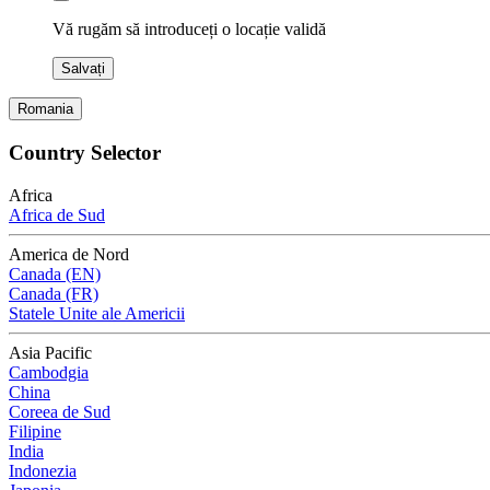
Vă rugăm să introduceți o locație validă
Salvați
Romania
Country Selector
Africa
Africa de Sud
America de Nord
Canada (EN)
Canada (FR)
Statele Unite ale Americii
Asia Pacific
Cambodgia
China
Coreea de Sud
Filipine
India
Indonezia