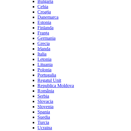
Bulgaria
Cehia
Croația
Danemarca
Estonia
Finlanda
Franța
Germania
Grecia
Irlanda
Italia
Letonia
Lituania
Polonia
Portugalia
Regatul Unit
Republica Moldova
România
Serbia
Slovacia
Slovenia
Spania
Suedia
Turcia
Ucraina