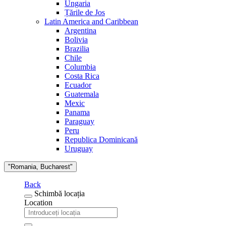
Ungaria
Țările de Jos
Latin America and Caribbean
Argentina
Bolivia
Brazilia
Chile
Columbia
Costa Rica
Ecuador
Guatemala
Mexic
Panama
Paraguay
Peru
Republica Dominicană
Uruguay
"Romania, Bucharest"
Back
Schimbă locația
Location