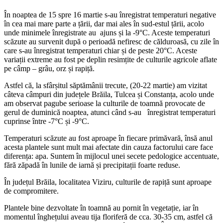
În noaptea de 15 spre 16 martie s-au înregistrat temperaturi negative
în cea mai mare parte a țării, dar mai ales în sud-estul țării, acolo
unde minimele înregistrate au ajuns și la -9°C. Aceste temperaturi
scăzute au survenit după o perioadă nefiresc de călduroasă, cu zile în
care s-au înregistrat temperaturi chiar și de peste 20°C. Aceste
variații extreme au fost pe deplin resimțite de culturile agricole aflate
pe câmp – grâu, orz și rapiță.
Astfel că, la sfârșitul săptămânii trecute, (20-22 martie) am vizitat
câteva câmpuri din județele Brăila, Tulcea și Constanța, acolo unde
am observat pagube serioase la culturile de toamnă provocate de
gerul de duminică noaptea, atunci când s-au înregistrat temperaturi
cuprinse între -7°C și -9°C.
Temperaturi scăzute au fost aproape în fiecare primăvară, însă anul
acesta plantele sunt mult mai afectate din cauza factorului care face
diferența: apa. Suntem în mijlocul unei secete pedologice accentuate,
fără zăpadă în lunile de iarnă și precipitații foarte reduse.
În județul Brăila, localitatea Viziru, culturile de rapiță sunt aproape
de compromitere.
Plantele bine dezvoltate în toamnă au pornit în vegetație, iar în
momentul înghețului aveau tija floriferă de cca. 30-35 cm, astfel că