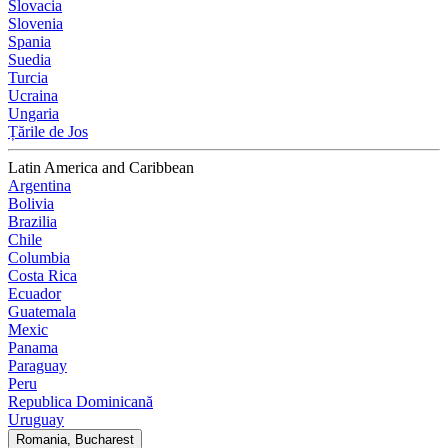
Slovacia
Slovenia
Spania
Suedia
Turcia
Ucraina
Ungaria
Țările de Jos
Latin America and Caribbean
Argentina
Bolivia
Brazilia
Chile
Columbia
Costa Rica
Ecuador
Guatemala
Mexic
Panama
Paraguay
Peru
Republica Dominicană
Uruguay
Romania, Bucharest