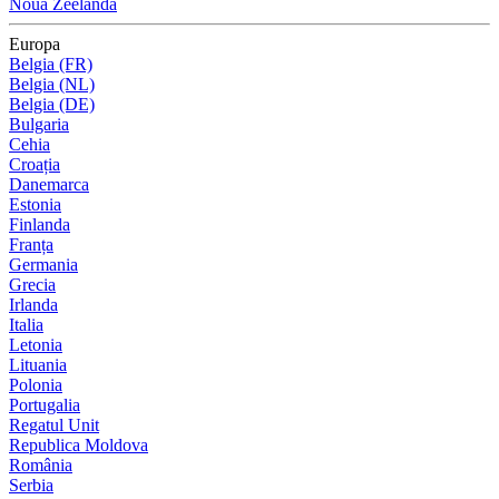
Noua Zeelandă
Europa
Belgia (FR)
Belgia (NL)
Belgia (DE)
Bulgaria
Cehia
Croația
Danemarca
Estonia
Finlanda
Franța
Germania
Grecia
Irlanda
Italia
Letonia
Lituania
Polonia
Portugalia
Regatul Unit
Republica Moldova
România
Serbia