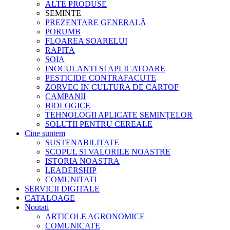
ALTE PRODUSE
SEMINTE
PREZENTARE GENERALĂ
PORUMB
FLOAREA SOARELUI
RAPITA
SOIA
INOCULANTI SI APLICATOARE
PESTICIDE CONTRAFACUTE
ZORVEC IN CULTURA DE CARTOF
CAMPANII
BIOLOGICE
TEHNOLOGII APLICATE SEMINȚELOR
SOLUTII PENTRU CEREALE
Cine suntem
SUSTENABILITATE
SCOPUL SI VALORILE NOASTRE
ISTORIA NOASTRA
LEADERSHIP
COMUNITATI
SERVICII DIGITALE
CATALOAGE
Noutati
ARTICOLE AGRONOMICE
COMUNICATE