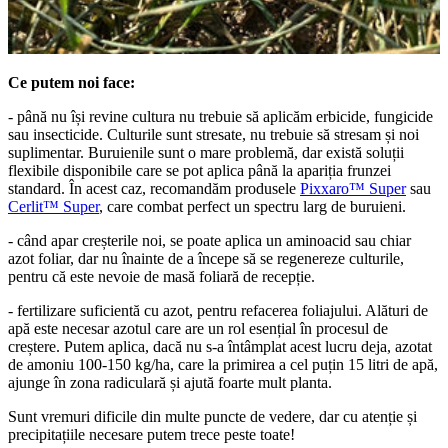
Ce putem noi face:
- până nu își revine cultura nu trebuie să aplicăm erbicide, fungicide
sau insecticide. Culturile sunt stresate, nu trebuie să stresam și noi
suplimentar. Buruienile sunt o mare problemă, dar există soluții
flexibile disponibile care se pot aplica până la apariția frunzei
standard. În acest caz, recomandăm produsele
Pixxaro™ Super
sau
Cerlit™ Super
, care combat perfect un spectru larg de buruieni.
- când apar creșterile noi, se poate aplica un aminoacid sau chiar
azot foliar, dar nu înainte de a începe să se regenereze culturile,
pentru că este nevoie de masă foliară de recepție.
- fertilizare suficientă cu azot, pentru refacerea foliajului. Alături de
apă este necesar azotul care are un rol esențial în procesul de
creștere. Putem aplica, dacă nu s-a întâmplat acest lucru deja, azotat
de amoniu 100-150 kg/ha, care la primirea a cel puțin 15 litri de apă,
ajunge în zona radiculară și ajută foarte mult planta.
Sunt vremuri dificile din multe puncte de vedere, dar cu atenție și
precipitațiile necesare
putem trece peste toate!