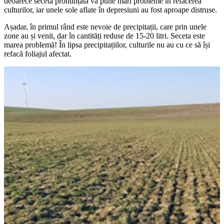
deoarece seceta pronunțată va pune mari probleme în refacerea
culturilor, iar unele sole aflate în depresiuni au fost aproape distruse.
Așadar, în primul rând este nevoie de precipitații, care prin unele
zone au și venit, dar în cantități reduse de 15-20 litri. Seceta este
marea problemă! În lipsa precipitațiilor, culturile nu au cu ce să își
refacă foliajul afectat.