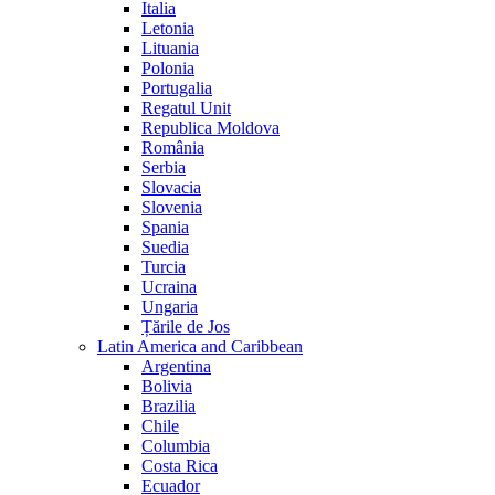
Italia
Letonia
Lituania
Polonia
Portugalia
Regatul Unit
Republica Moldova
România
Serbia
Slovacia
Slovenia
Spania
Suedia
Turcia
Ucraina
Ungaria
Țările de Jos
Latin America and Caribbean
Argentina
Bolivia
Brazilia
Chile
Columbia
Costa Rica
Ecuador