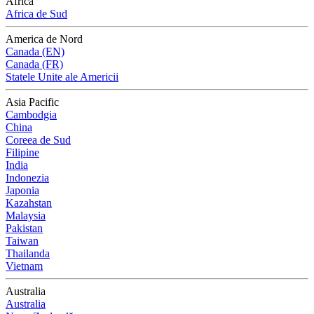
Africa
Africa de Sud
America de Nord
Canada (EN)
Canada (FR)
Statele Unite ale Americii
Asia Pacific
Cambodgia
China
Coreea de Sud
Filipine
India
Indonezia
Japonia
Kazahstan
Malaysia
Pakistan
Taiwan
Thailanda
Vietnam
Australia
Australia