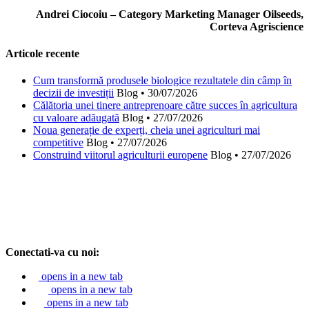
Andrei Ciocoiu – Category Marketing Manager Oilseeds,
Corteva Agriscience
Articole recente
Cum transformă produsele biologice rezultatele din câmp în
decizii de investiții
Blog
•
30/07/2026
Călătoria unei tinere antreprenoare către succes în agricultura
cu valoare adăugată
Blog
•
27/07/2026
Noua generație de experți, cheia unei agriculturi mai
competitive
Blog
•
27/07/2026
Construind viitorul agriculturii europene
Blog
•
27/07/2026
Conectati-va cu noi:
opens in a new tab
opens in a new tab
opens in a new tab