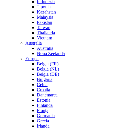
Indonezia
Japonia
Kazahstan
Malaysia
Pakistan
Taiwan
Thailanda
Vietnam
Australia
Australia
Noua Zeelandă
Europa
Belgia (FR)
Belgia (NL)
Belgia (DE)
Bulgaria
Cehia
Croația
Danemarca
Estonia
Finlanda
Franța
Germania
Grecia
Irlanda