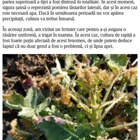
partea superioară a tijei a fost distrusă în totalitate. În acest moment,
sigura șansă o reprezintă pornirea lăstarilor laterali, dar și în acest caz
este necesară apa. Dacă în următoarea perioadă nu vor apărea
precipitații, cultura va trebui întoarsă.
În aceeași zonă, am vizitat un fermier care pentru a-și asigura o
răsărire uniformă, a irigat în toamna. În acest caz, cultura de rapiță a
fost foarte puțin afectată de acest fenomen, de unde putem deduce
faptul că nu doar gerul a fost o problemă, ci și lipsa apei.