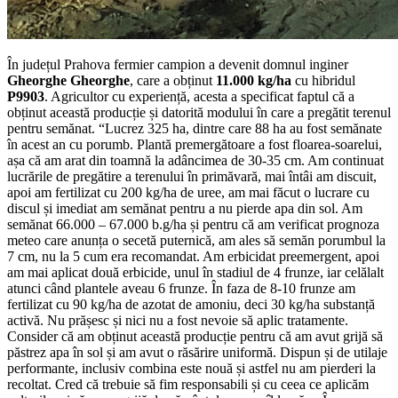
În județul Prahova fermier campion a devenit domnul inginer
Gheorghe Gheorghe
, care a obținut
11.000 kg/ha
cu hibridul
P9903
. Agricultor cu experiență, acesta a specificat faptul că a
obținut această producție și datorită modului în care a pregătit terenul
pentru semănat. “Lucrez 325 ha, dintre care 88 ha au fost semănate
în acest an cu porumb. Plantă premergătoare a fost floarea-soarelui,
așa că am arat din toamnă la adâncimea de 30-35 cm. Am continuat
lucrările de pregătire a terenului în primăvară, mai întâi am discuit,
apoi am fertilizat cu 200 kg/ha de uree, am mai făcut o lucrare cu
discul și imediat am semănat pentru a nu pierde apa din sol. Am
semănat 66.000 – 67.000 b.g/ha și pentru că am verificat prognoza
meteo care anunța o secetă puternică, am ales să semăn porumbul la
7 cm, nu la 5 cum era recomandat. Am erbicidat preemergent, apoi
am mai aplicat două erbicide, unul în stadiul de 4 frunze, iar celălalt
atunci când plantele aveau 6 frunze. În faza de 8-10 frunze am
fertilizat cu 90 kg/ha de azotat de amoniu, deci 30 kg/ha substanță
activă. Nu prășesc și nici nu a fost nevoie să aplic tratamente.
Consider că am obținut această producție pentru că am avut grijă să
păstrez apa în sol și am avut o răsărire uniformă. Dispun și de utilaje
performante, inclusiv combina este nouă și astfel nu am pierderi la
recoltat. Cred că trebuie să fim responsabili și cu ceea ce aplicăm