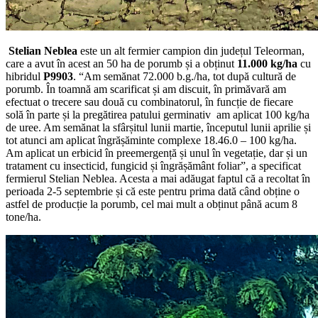
Stelian Neblea
este un alt fermier campion din județul Teleorman,
care a avut în acest an 50 ha de porumb și a obținut
11.000 kg/ha
cu
hibridul
P9903
. “Am semănat 72.000 b.g./ha, tot după cultură de
porumb. În toamnă am scarificat și am discuit, în primăvară am
efectuat o trecere sau două cu combinatorul, în funcție de fiecare
solă în parte și la pregătirea patului germinativ am aplicat 100 kg/ha
de uree. Am semănat la sfârșitul lunii martie, începutul lunii aprilie și
tot atunci am aplicat îngrășăminte complexe 18.46.0 – 100 kg/ha.
Am aplicat un erbicid în preemergență și unul în vegetație, dar și un
tratament cu insecticid, fungicid și îngrășământ foliar”, a specificat
fermierul Stelian Neblea. Acesta a mai adăugat faptul că a recoltat în
perioada 2-5 septembrie și că este pentru prima dată când obține o
astfel de producție la porumb, cel mai mult a obținut până acum 8
tone/ha.