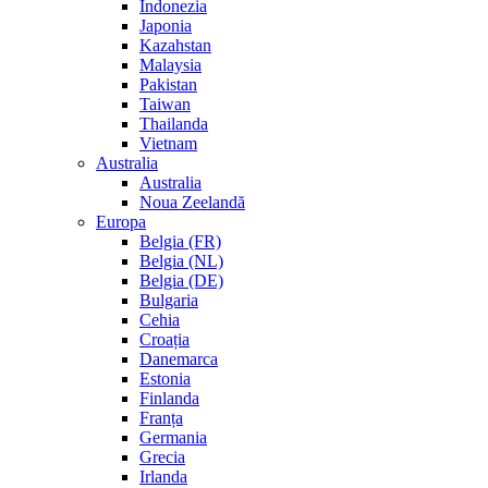
Indonezia
Japonia
Kazahstan
Malaysia
Pakistan
Taiwan
Thailanda
Vietnam
Australia
Australia
Noua Zeelandă
Europa
Belgia (FR)
Belgia (NL)
Belgia (DE)
Bulgaria
Cehia
Croația
Danemarca
Estonia
Finlanda
Franța
Germania
Grecia
Irlanda