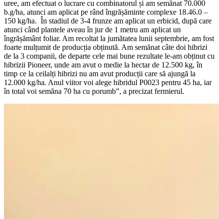
uree, am efectuat o lucrare cu combinatorul și am semănat 70.000
b.g/ha, atunci am aplicat pe rând îngrășăminte complexe 18.46.0 –
150 kg/ha. În stadiul de 3-4 frunze am aplicat un erbicid, după care
atunci când plantele aveau în jur de 1 metru am aplicat un
îngrășământ foliar. Am recoltat la jumătatea lunii septembrie, am fost
foarte mulțumit de producția obținută. Am semănat câte doi hibrizi
de la 3 companii, de departe cele mai bune rezultate le-am obținut cu
hibrizii Pioneer, unde am avut o medie la hectar de 12.500 kg, în
timp ce la ceilalți hibrizi nu am avut producții care să ajungă la
12.000 kg/ha. Anul viitor voi alege hibridul P0023 pentru 45 ha, iar
în total voi semăna 70 ha cu porumb”, a precizat fermierul.