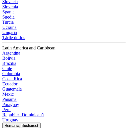
Slovacia
Slovenia
Spania
Suedia
Turcia
Ucraina
Ungaria
Țările de Jos
Latin America and Caribbean
Argentina
Bolivia
Brazilia
Chile
Columbia
Costa Rica
Ecuador
Guatemala
Mexic
Panama
Paraguay
Peru
Republica Dominicană
Uruguay
Romania, Bucharest