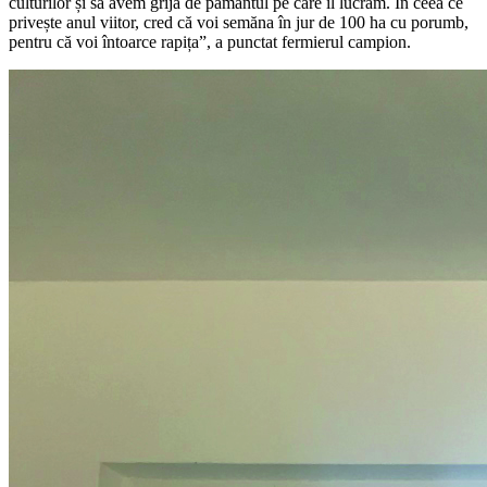
culturilor și să avem grijă de pământul pe care îl lucrăm. În ceea ce
privește anul viitor, cred că voi semăna în jur de 100 ha cu porumb,
pentru că voi întoarce rapița”, a punctat fermierul campion.