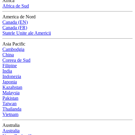
Africa
Africa de Sud
America de Nord
Canada (EN)
Canada (FR)
Statele Unite ale Americii
Asia Pacific
Cambodgia
China
Coreea de Sud
Filipine
India
Indonezia
Japonia
Kazahstan
Malaysia
Pakistan
Taiwan
Thailanda
Vietnam
Australia
Australia