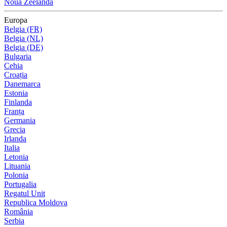
Noua Zeelandă
Europa
Belgia (FR)
Belgia (NL)
Belgia (DE)
Bulgaria
Cehia
Croația
Danemarca
Estonia
Finlanda
Franța
Germania
Grecia
Irlanda
Italia
Letonia
Lituania
Polonia
Portugalia
Regatul Unit
Republica Moldova
România
Serbia