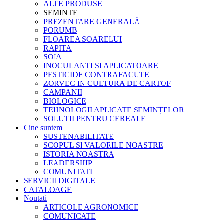
ALTE PRODUSE
SEMINTE
PREZENTARE GENERALĂ
PORUMB
FLOAREA SOARELUI
RAPITA
SOIA
INOCULANTI SI APLICATOARE
PESTICIDE CONTRAFACUTE
ZORVEC IN CULTURA DE CARTOF
CAMPANII
BIOLOGICE
TEHNOLOGII APLICATE SEMINȚELOR
SOLUTII PENTRU CEREALE
Cine suntem
SUSTENABILITATE
SCOPUL SI VALORILE NOASTRE
ISTORIA NOASTRA
LEADERSHIP
COMUNITATI
SERVICII DIGITALE
CATALOAGE
Noutati
ARTICOLE AGRONOMICE
COMUNICATE