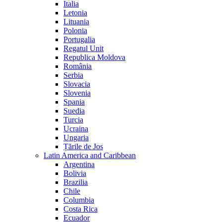
Italia
Letonia
Lituania
Polonia
Portugalia
Regatul Unit
Republica Moldova
România
Serbia
Slovacia
Slovenia
Spania
Suedia
Turcia
Ucraina
Ungaria
Țările de Jos
Latin America and Caribbean
Argentina
Bolivia
Brazilia
Chile
Columbia
Costa Rica
Ecuador