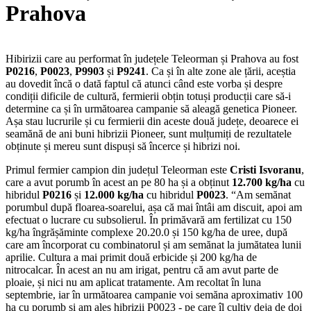
Prahova
Hibirizii care au performat în județele Teleorman și Prahova au fost
P0216
,
P0023
,
P9903
și
P9241
. Ca și în alte zone ale țării, aceștia
au dovedit încă o dată faptul că atunci când este vorba și despre
condiții dificile de cultură, fermierii obțin totuși producții care să-i
determine ca și în următoarea campanie să aleagă genetica Pioneer.
Așa stau lucrurile și cu fermierii din aceste două județe, deoarece ei
seamănă de ani buni hibrizii Pioneer, sunt mulțumiți de rezultatele
obținute și mereu sunt dispuși să încerce și hibrizi noi.
Primul fermier campion din județul Teleorman este
Cristi Isvoranu
,
care a avut porumb în acest an pe 80 ha și a obținut
12.700 kg/ha
cu
hibridul
P0216
și
12.000 kg/ha
cu hibridul
P0023
. “Am semănat
porumbul după floarea-soarelui, așa că mai întâi am discuit, apoi am
efectuat o lucrare cu subsolierul. În primăvară am fertilizat cu 150
kg/ha îngrășăminte complexe 20.20.0 și 150 kg/ha de uree, după
care am încorporat cu combinatorul și am semănat la jumătatea lunii
aprilie. Cultura a mai primit două erbicide și 200 kg/ha de
nitrocalcar. În acest an nu am irigat, pentru că am avut parte de
ploaie, și nici nu am aplicat tratamente. Am recoltat în luna
septembrie, iar în următoarea campanie voi semăna aproximativ 100
ha cu porumb și am ales hibrizii P0023 - pe care îl cultiv deja de doi