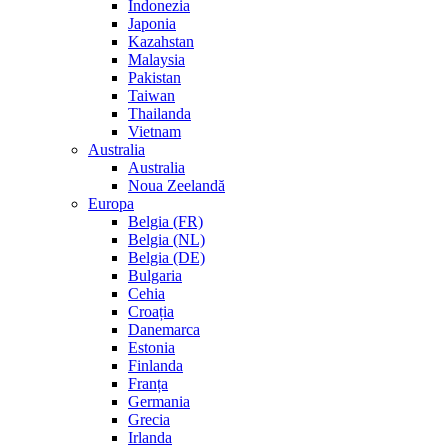
Indonezia
Japonia
Kazahstan
Malaysia
Pakistan
Taiwan
Thailanda
Vietnam
Australia
Australia
Noua Zeelandă
Europa
Belgia (FR)
Belgia (NL)
Belgia (DE)
Bulgaria
Cehia
Croația
Danemarca
Estonia
Finlanda
Franța
Germania
Grecia
Irlanda