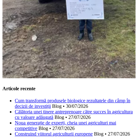
Articole recente
Cum transformă produsele biologice rezultatele din câmp în
decizii de investiții
Blog
•
30/07/2026
Călătoria unei tinere antreprenoare către succes în agricultura
cu valoare adăugată
Blog
•
27/07/2026
Noua generație de experți, cheia unei agriculturi mai
competitive
Blog
•
27/07/2026
Construind viitorul agriculturii europene
Blog
•
27/07/2026