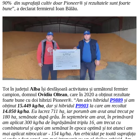
90% din suprafață cultiv doar Pioneer® și rezultatele sunt foarte
bune
”, a declarat fermierul Ioan Bălău.
Tot în județul
Alba
își desfășoară activitatea și următorul fermier
campion, domnul
Ovidiu Oltean
, care în 2020 a obținut rezultate
foarte bune cu doi hibrizi Pioneer®. “
Am ales hibridul
P9889
și am
obținut
15.449 kg/ha
, dar și hibridul
P9903
la care am recoltat
14.050 kg/ha
. Eu lucrez 711 ha, iar porumb am avut anul trecut pe
180 ha, semănate după grâu. În septembrie am arat, în primăvară
am aplicat 300 kg/ha de îngrășământ triplu 16, am trecut cu
combinatorul și apoi am semănat în epoca optimă și tot atunci am
mai aplicat nitrocalcar - 154 kg/ha. Am erbicidat pe toată suprafața