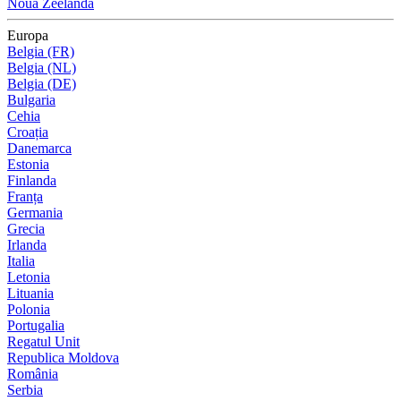
Noua Zeelandă
Europa
Belgia (FR)
Belgia (NL)
Belgia (DE)
Bulgaria
Cehia
Croația
Danemarca
Estonia
Finlanda
Franța
Germania
Grecia
Irlanda
Italia
Letonia
Lituania
Polonia
Portugalia
Regatul Unit
Republica Moldova
România
Serbia