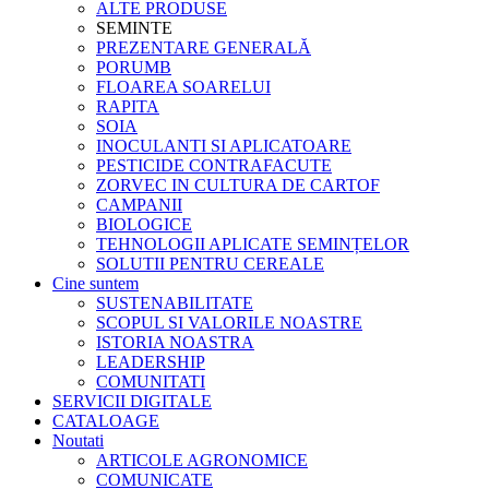
ALTE PRODUSE
SEMINTE
PREZENTARE GENERALĂ
PORUMB
FLOAREA SOARELUI
RAPITA
SOIA
INOCULANTI SI APLICATOARE
PESTICIDE CONTRAFACUTE
ZORVEC IN CULTURA DE CARTOF
CAMPANII
BIOLOGICE
TEHNOLOGII APLICATE SEMINȚELOR
SOLUTII PENTRU CEREALE
Cine suntem
SUSTENABILITATE
SCOPUL SI VALORILE NOASTRE
ISTORIA NOASTRA
LEADERSHIP
COMUNITATI
SERVICII DIGITALE
CATALOAGE
Noutati
ARTICOLE AGRONOMICE
COMUNICATE