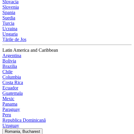
Slovacia
Slovenia
Spania
Suedia
Turcia
Ucraina
Ungaria
Țările de Jos
Latin America and Caribbean
Argentina
Bolivia
Brazilia
Chile
Columbia
Costa Rica
Ecuador
Guatemala
Mexic
Panama
Paraguay
Peru
Republica Dominicană
Uruguay
Romania, Bucharest