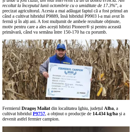
și unde a fost cazul, am mai intervenit cu un al doilea erbicid. Am
recoltat la începutul lunii octombrie cu o umiditate de 17.3%
”, a
precizat agricultorul. Acesta a mai adăugat faptul că a fost primul an
când a cultivat hibridul P9889, însă hibridul P9903 l-a mai avut în
fermă și în alți ani. A fost mulțumit de ambele rezultate obținute,
motiv pentru care a ales acești hibrizi Pioneer® și pentru această
primăvară, când va semăna între 150-170 ha cu porumb.
Fermierul
Dragoș Mailat
din localitatea Ighiu, județul
Alba
, a
cultivat hibridul
P9757
, a obținut o producție de
14.434 kg/ha
și a
devenit astfel fermier campion.