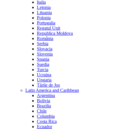
Italia
Letonia
Lituania
Polonia
Portugalia
Regatul Unit
Republica Moldova
România
Serbia
Slovacia
Slovenia
Spania
Suedia
Turcia
Ucraina
Ungaria
Țările de Jos
Latin America and Caribbean
Argentina
Bolivia
Brazilia
Chile
Columbia
Costa Rica
Ecuador