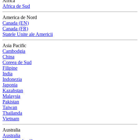
Africa
Africa de Sud
America de Nord
Canada (EN)
Canada (FR)
Statele Unite ale Americii
Asia Pacific
Cambodgia
China
Coreea de Sud
Filipine
India
Indonezia
Japonia
Kazahstan
Malaysia
Pakistan
Taiwan
Thailanda
Vietnam
Australia
Australia