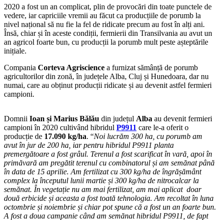
2020 a fost un an complicat, plin de provocări din toate punctele de
vedere, iar capriciile vremii au făcut ca producțiile de porumb la
nivel național să nu fie la fel de ridicate precum au fost în alți ani.
Însă, chiar și în aceste condiții, fermierii din Transilvania au avut un
an agricol foarte bun, cu producții la porumb mult peste așteptările
inițiale.
Compania
Corteva Agriscience
a furnizat sămânță de porumb
agricultorilor din zonă, în județele Alba, Cluj și Hunedoara, dar nu
numai, care au obținut producții ridicate și au devenit astfel fermieri
campioni.
Domnii
Ioan și Marius Bălău
din județul
Alba
au devenit fermieri
campioni în 2020 cultivând hibridul
P9911
care le-a oferit o
producție de
17.090 kg/ha
. “
Noi lucrăm 300 ha, cu porumb am
avut în jur de 200 ha, iar pentru hibridul P9911 planta
premergătoare a fost grâul. Terenul a fost scarificat în vară, apoi în
primăvară am pregătit terenul cu combinatorul și am semănat până
în data de 15 aprilie. Am fertilizat cu 300 kg/ha de îngrășământ
complex la începutul lunii martie și 300 kg/ha de nitrocalcar la
semănat. În vegetație nu am mai fertilizat, am mai aplicat doar
două erbicide și aceasta a fost toată tehnologia. Am recoltat în luna
octombrie și noiembrie și chiar pot spune că a fost un an foarte bun.
A fost a doua campanie când am semănat hibridul P9911, de fapt