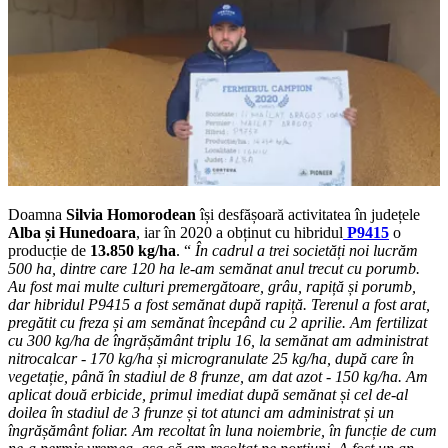
Doamna
Silvia Homorodean
își desfășoară activitatea în județele
Alba și Hunedoara
, iar în 2020 a obținut cu hibridul
P9415
o
producție de
13.850 kg/ha
. “
În cadrul a trei societăți noi lucrăm
500 ha, dintre care 120 ha le-am semănat anul trecut cu porumb.
Au fost mai multe culturi premergătoare, grâu, rapiță și porumb,
dar hibridul P9415
a fost semănat după rapiță. Terenul a fost arat,
pregătit cu freza și am semănat începând cu 2 aprilie. Am fertilizat
cu 300 kg/ha de îngrășământ triplu 16, la semănat am administrat
nitrocalcar - 170 kg/ha și microgranulate 25 kg/ha, după care în
vegetație, până în stadiul de 8 frunze, am dat azot - 150 kg/ha. Am
aplicat două erbicide, primul imediat după semănat și cel de-al
doilea în stadiul de 3 frunze și tot atunci am administrat și un
îngrășământ foliar. Am recoltat în luna noiembrie, în funcție de cum