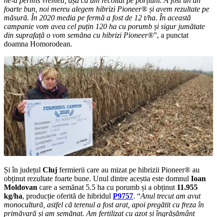
ne-a permis vremea, așa că am recoltat pe porțiuni. A fost un an
foarte bun, noi mereu alegem hibrizi Pioneer® și avem rezultate pe
măsură. În 2020 media pe fermă a fost de 12 t/ha. În această
campanie vom avea cel puțin 120 ha cu porumb și sigur jumătate
din suprafață o vom semăna cu hibrizi Pioneer®
”, a punctat
doamna Homorodean.
Și în județul
Cluj
fermierii care au mizat pe hibrizii Pioneer® au
obținut rezultate foarte bune. Unul dintre aceștia este domnul
Ioan
Moldovan
care a semănat 5.5 ha cu porumb și a obținut
11.955
kg/ha
, producție oferită de hibridul
P9757
. “
Anul trecut am avut
monocultură, astfel că terenul a fost arat, apoi pregătit cu freza în
primăvară și am semănat. Am fertilizat cu azot și îngrășământ