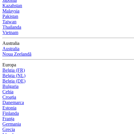
Japonia
Kazahstan
Malaysia
Pakistan
Taiwan
Thailanda
Vietnam
Australia
Australia
Noua Zeelandă
Europa
Belgia (FR)
Belgia (NL)
Belgia (DE)
Bulgaria
Cehia
Croația
Danemarca
Estonia
Finlanda
Franța
Germania
Grecia