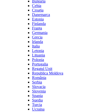
Bulgaria
Cehia
Croația
Danemarca
Estonia
Finlanda
Franța
Germania
Grecia
Irlanda
Italia
Letonia
Lituania
Polonia
Portugalia
Regatul Unit
Republica Moldova
România
Serbia
Slovacia
Slovenia
Spania
Suedia
Turcia
Ucraina