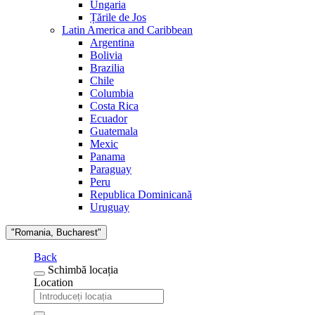
Ungaria
Țările de Jos
Latin America and Caribbean
Argentina
Bolivia
Brazilia
Chile
Columbia
Costa Rica
Ecuador
Guatemala
Mexic
Panama
Paraguay
Peru
Republica Dominicană
Uruguay
"Romania, Bucharest"
Back
Schimbă locația
Location