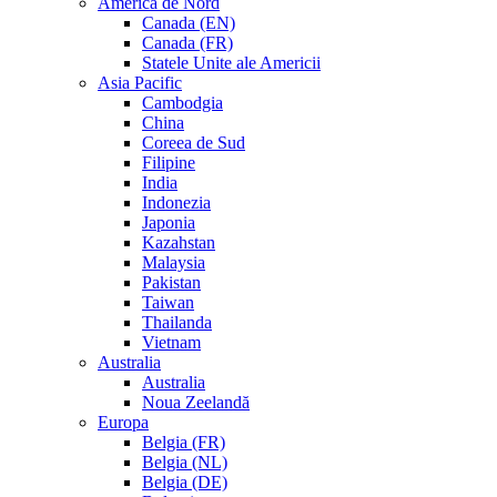
America de Nord
Canada (EN)
Canada (FR)
Statele Unite ale Americii
Asia Pacific
Cambodgia
China
Coreea de Sud
Filipine
India
Indonezia
Japonia
Kazahstan
Malaysia
Pakistan
Taiwan
Thailanda
Vietnam
Australia
Australia
Noua Zeelandă
Europa
Belgia (FR)
Belgia (NL)
Belgia (DE)