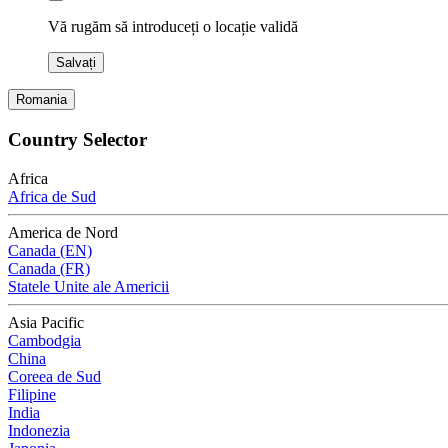
Vă rugăm să introduceți o locație validă
Salvați
Romania
Country Selector
Africa
Africa de Sud
America de Nord
Canada (EN)
Canada (FR)
Statele Unite ale Americii
Asia Pacific
Cambodgia
China
Coreea de Sud
Filipine
India
Indonezia