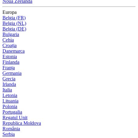
Noua Zeelandă
Europa
Belgia (FR)
Belgia (NL)
Belgia (DE)
Bulgaria
Cehia
Croația
Danemarca
Estonia
Finlanda
Franța
Germania
Grecia
Irlanda
Italia
Letonia
Lituania
Polonia
Portugalia
Regatul Unit
Republica Moldova
România
Serbia