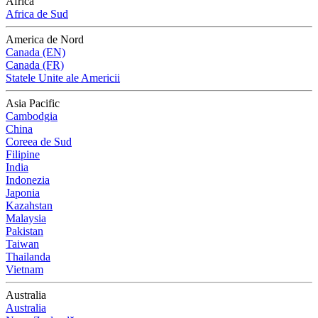
Africa
Africa de Sud
America de Nord
Canada (EN)
Canada (FR)
Statele Unite ale Americii
Asia Pacific
Cambodgia
China
Coreea de Sud
Filipine
India
Indonezia
Japonia
Kazahstan
Malaysia
Pakistan
Taiwan
Thailanda
Vietnam
Australia
Australia