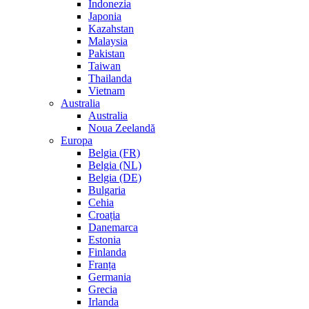
Indonezia
Japonia
Kazahstan
Malaysia
Pakistan
Taiwan
Thailanda
Vietnam
Australia
Australia
Noua Zeelandă
Europa
Belgia (FR)
Belgia (NL)
Belgia (DE)
Bulgaria
Cehia
Croația
Danemarca
Estonia
Finlanda
Franța
Germania
Grecia
Irlanda