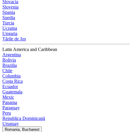
Slovacia
Slovenia
Spania
Suedia
Turcia
Ucraina
Ungaria
Țările de Jos
Latin America and Caribbean
Argentina
Bolivia
Brazilia
Chile
Columbia
Costa Rica
Ecuador
Guatemala
Mexic
Panama
Paraguay
Peru
Republica Dominicană
Uruguay
Romania, Bucharest