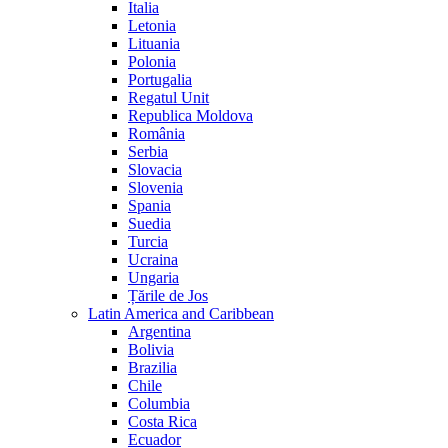
Italia
Letonia
Lituania
Polonia
Portugalia
Regatul Unit
Republica Moldova
România
Serbia
Slovacia
Slovenia
Spania
Suedia
Turcia
Ucraina
Ungaria
Țările de Jos
Latin America and Caribbean
Argentina
Bolivia
Brazilia
Chile
Columbia
Costa Rica
Ecuador