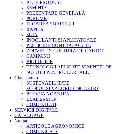
ALTE PRODUSE
SEMINTE
PREZENTARE GENERALĂ
PORUMB
FLOAREA SOARELUI
RAPITA
SOIA
INOCULANTI SI APLICATOARE
PESTICIDE CONTRAFACUTE
ZORVEC IN CULTURA DE CARTOF
CAMPANII
BIOLOGICE
TEHNOLOGII APLICATE SEMINȚELOR
SOLUTII PENTRU CEREALE
Cine suntem
SUSTENABILITATE
SCOPUL SI VALORILE NOASTRE
ISTORIA NOASTRA
LEADERSHIP
COMUNITATI
SERVICII DIGITALE
CATALOAGE
Noutati
ARTICOLE AGRONOMICE
COMUNICATE