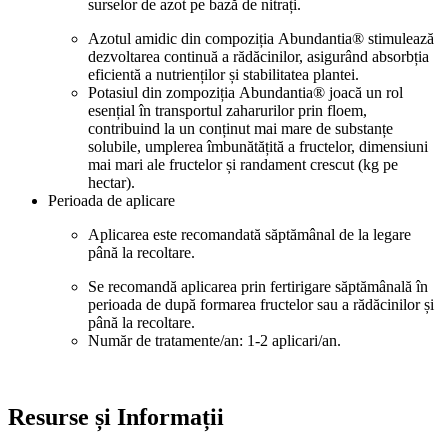
surselor de azot pe bază de nitrați.
Azotul amidic din compoziția Abundantia® stimulează
dezvoltarea continuă a rădăcinilor, asigurând absorbția
eficientă a nutrienților și stabilitatea plantei.
Potasiul din zompoziția Abundantia® joacă un rol
esențial în transportul zaharurilor prin floem,
contribuind la un conținut mai mare de substanțe
solubile, umplerea îmbunătățită a fructelor, dimensiuni
mai mari ale fructelor și randament crescut (kg pe
hectar).
Perioada de aplicare
Aplicarea este recomandată săptămânal de la legare
până la recoltare.
Se recomandă aplicarea prin fertirigare săptămânală în
perioada de după formarea fructelor sau a rădăcinilor și
până la recoltare.
Număr de tratamente/an: 1-2 aplicari/an.
Resurse și Informații