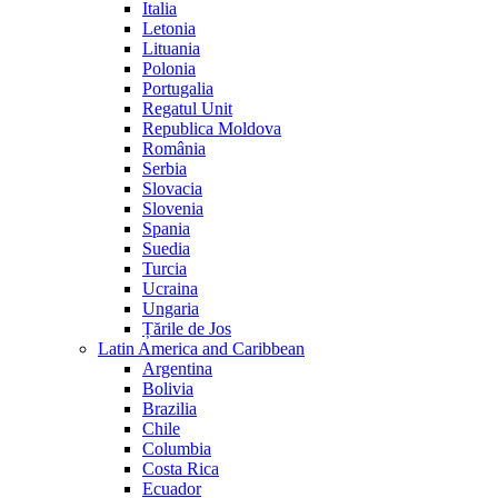
Italia
Letonia
Lituania
Polonia
Portugalia
Regatul Unit
Republica Moldova
România
Serbia
Slovacia
Slovenia
Spania
Suedia
Turcia
Ucraina
Ungaria
Țările de Jos
Latin America and Caribbean
Argentina
Bolivia
Brazilia
Chile
Columbia
Costa Rica
Ecuador