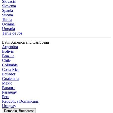
Slovacia
Slovenia
Spania
Suedia
Turcia
Ucraina
Ungaria
Țările de Jos
Latin America and Caribbean
Argentina
Bolivia
Brazilia
Chile
Columbia
Costa Rica
Ecuador
Guatemala
Mexic
Panama
Paraguay
Peru
Republica Dominicană
Uruguay
Romania, Bucharest