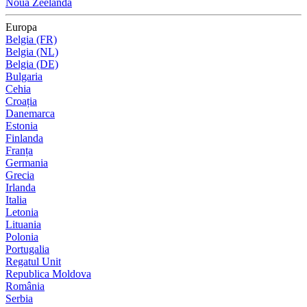
Noua Zeelandă
Europa
Belgia (FR)
Belgia (NL)
Belgia (DE)
Bulgaria
Cehia
Croația
Danemarca
Estonia
Finlanda
Franța
Germania
Grecia
Irlanda
Italia
Letonia
Lituania
Polonia
Portugalia
Regatul Unit
Republica Moldova
România
Serbia