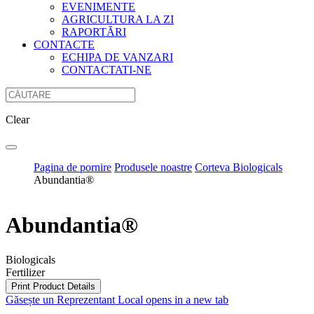
EVENIMENTE
AGRICULTURA LA ZI
RAPORTĂRI
CONTACTE
ECHIPA DE VANZARI
CONTACTATI-NE
Clear
Pagina de pornire
Produsele noastre
Corteva Biologicals
Abundantia®
Abundantia®
Biologicals
Fertilizer
Print Product Details
Găsește un Reprezentant Local
opens in a new tab