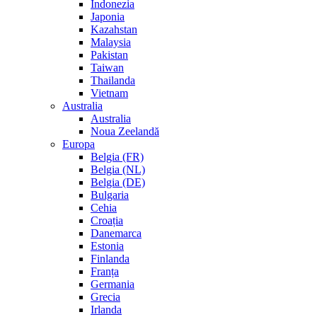
Indonezia
Japonia
Kazahstan
Malaysia
Pakistan
Taiwan
Thailanda
Vietnam
Australia
Australia
Noua Zeelandă
Europa
Belgia (FR)
Belgia (NL)
Belgia (DE)
Bulgaria
Cehia
Croația
Danemarca
Estonia
Finlanda
Franța
Germania
Grecia
Irlanda