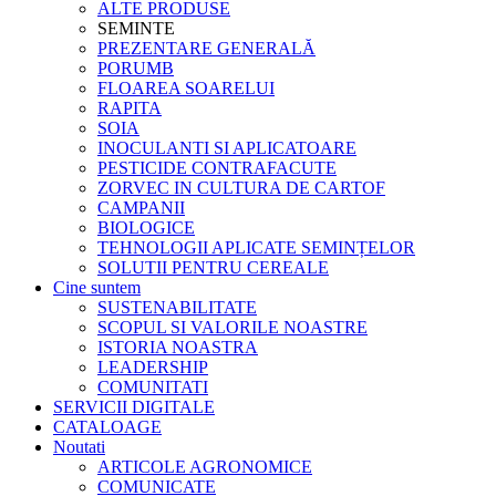
ALTE PRODUSE
SEMINTE
PREZENTARE GENERALĂ
PORUMB
FLOAREA SOARELUI
RAPITA
SOIA
INOCULANTI SI APLICATOARE
PESTICIDE CONTRAFACUTE
ZORVEC IN CULTURA DE CARTOF
CAMPANII
BIOLOGICE
TEHNOLOGII APLICATE SEMINȚELOR
SOLUTII PENTRU CEREALE
Cine suntem
SUSTENABILITATE
SCOPUL SI VALORILE NOASTRE
ISTORIA NOASTRA
LEADERSHIP
COMUNITATI
SERVICII DIGITALE
CATALOAGE
Noutati
ARTICOLE AGRONOMICE
COMUNICATE