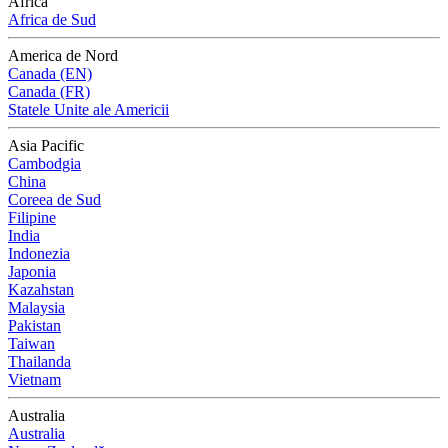
Africa
Africa de Sud
America de Nord
Canada (EN)
Canada (FR)
Statele Unite ale Americii
Asia Pacific
Cambodgia
China
Coreea de Sud
Filipine
India
Indonezia
Japonia
Kazahstan
Malaysia
Pakistan
Taiwan
Thailanda
Vietnam
Australia
Australia